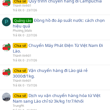
Quy trình chuyển hàng đi Campuchia
Chia sẻ
Thành Vinh01
Trả lời
0
23/7/26
Đồng hồ đo áp suất nước: cách chọn
Quảng cáo
P
hiệu quả
Phương_bilalo
Trả lời
0
22/7/26
Chuyển Máy Phát Điện Từ Việt Nam Đi
Chia sẻ
Lào.
Thành Vinh01
Trả lời
0
21/7/26
Vận chuyển hàng đi Lào giá rẻ
Chia sẻ
3000đ/1kg.
Thành Vinh01
Trả lời
0
15/7/26
Dịch vụ vận chuyển hàng hóa từ Việt
Chia sẻ
Nam sang Lào chỉ từ 3k/kg 1tr7/khối
TrungPA