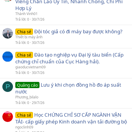
Viêng Chăn Lào Uy Tín, Nhanh Chóng, Chi Phí
Hợp Lý
Thành Vinh01
Trả lời
0
30/7/26
Đội tóc giả có đi máy bay được không?
Chia sẻ
Thiết bị máy ảnh
Trả lời
0
30/7/26
Đào tạo nghiệp vụ Đại lý tàu biển (Cấp
Chia sẻ
chứng chỉ chuẩn của Cục Hàng hải).
giaoducvietnam09
Trả lời
0
30/7/26
Lưu ý khi chọn đồng hồ đo áp suất
Quảng cáo
P
nước
Phương_bilalo
Trả lời
0
29/7/26
Học CHỨNG CHỈ SƠ CẤP NGÀNH VẬN
Chia sẻ
TẢI- cấp giấy phép Kinh doanh vận tải đường bộ
ngoclinh09