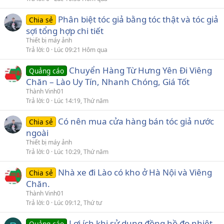
Phân biệt tóc giả bằng tóc thật và tóc giả
Chia sẻ
sợi tổng hợp chi tiết
Thiết bị máy ảnh
Trả lời
0
Lúc 09:21 Hôm qua
Chuyển Hàng Từ Hưng Yên Đi Viêng
Quảng cáo
Chăn – Lào Uy Tín, Nhanh Chóng, Giá Tốt
Thành Vinh01
Trả lời
0
Lúc 14:19, Thứ năm
Có nên mua cửa hàng bán tóc giả nước
Chia sẻ
ngoài
Thiết bị máy ảnh
Trả lời
0
Lúc 10:29, Thứ năm
Nhà xe đi Lào có kho ở Hà Nội và Viêng
Chia sẻ
Chăn.
Thành Vinh01
Trả lời
0
Lúc 09:12, Thứ tư
Lợi ích khi sử dụng đồng hồ đo nhiệt
Quảng cáo