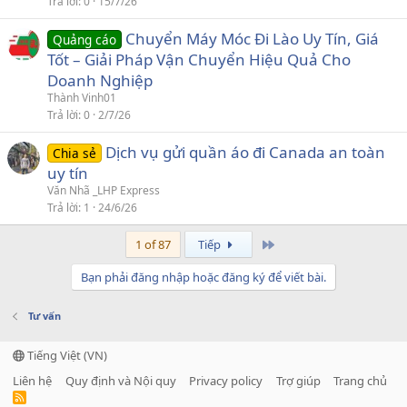
Trả lời
0
15/7/26
Chuyển Máy Móc Đi Lào Uy Tín, Giá
Quảng cáo
Tốt – Giải Pháp Vận Chuyển Hiệu Quả Cho
Doanh Nghiệp
Thành Vinh01
Trả lời
0
2/7/26
Dịch vụ gửi quần áo đi Canada an toàn
Chia sẻ
uy tín
Văn Nhã _LHP Express
Trả lời
1
24/6/26
Last
1 of 87
Tiếp
Bạn phải đăng nhập hoặc đăng ký để viết bài.
Tư vấn
Tiếng Việt (VN)
Liên hệ
Quy định và Nội quy
Privacy policy
Trợ giúp
Trang chủ
R