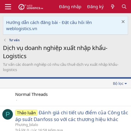
Đăng nhập
Đăng ký
Hướng dẫn cách đăng bài - Đặt câu hỏi lên
weblogistics.vn
Tư vấn
Dịch vụ doanh nghiệp xuất nhập khẩu-
Logistics
Tư vấn các doanh nghiệp có nhu cầu thuê dịch vụ xuất nhập khẩu-
logistics
Bộ lọc
Normal Threads
Đánh giá chi tiết ưu điểm của Công tắc
Thảo luận
P
áp suất Danfoss so với các thương hiệu khác
Phương_bilalo
Trả lời
0
Lúc 16:58 Hôm qua