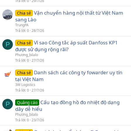
Trả lời
0
29/7/26
Vận chuyển hàng nội thất từ Việt Nam
Chia sẻ
sang Lào
TrungPA
Trả lời
0
28/7/26
Vì sao Công tắc áp suất Danfoss KP1
Chia sẻ
P
được sử dụng rộng rãi?
Phương_bilalo
Trả lời
0
27/7/26
Danh sách các công ty fowarder uy tín
Chia sẻ
tại Việt Nam
3W Logistics
Trả lời
0
27/7/26
Cấu tạo đồng hồ đo nhiệt độ dạng
Quảng cáo
P
dây dễ hiểu
Phương_bilalo
Trả lời
0
23/7/26