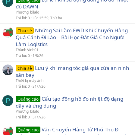
P
độ DAWN
Phương_bilalo
Trả lời
0
Lúc 15:59, Thứ ba
Những Sai Lầm FWD Khi Chuyển Hàng
Chia sẻ
Quá Cảnh Đi Lào – Bài Học Đắt Giá Cho Người
Làm Logistics
Thành Vinh01
Trả lời
0
1/8/26
Lưu ý khi mang tóc giả qua cửa an ninh
Chia sẻ
sân bay
Thiết bị máy ảnh
Trả lời
0
31/7/26
Cấu tạo đồng hồ đo nhiệt độ dạng
Quảng cáo
P
dây và ứng dụng
Phương_bilalo
Trả lời
0
31/7/26
Vận Chuyển Hàng Từ Phú Thọ Đi
Quảng cáo