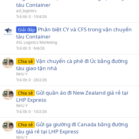
tàu Container
asl_logistics
Trả lời
0
10/4/26
Phân biệt CY và CFS trong vận chuyển
Giải đáp
tàu Container
ASL Logistics Marketing
Trả lời
0
9/4/26
Vận chuyển cà phê đi Úc bằng đường
Chia sẻ
tàu giao tận nhà
NHU Y
Trả lời
0
28/2/26
Gửi quần áo đi New Zealand giá rẻ tại
Chia sẻ
LHP Express
NHU Y
Trả lời
0
10/2/26
Gửi ga giường đi Canada bằng đường
Chia sẻ
tàu giá rẻ tại LHP Express
NHU Y