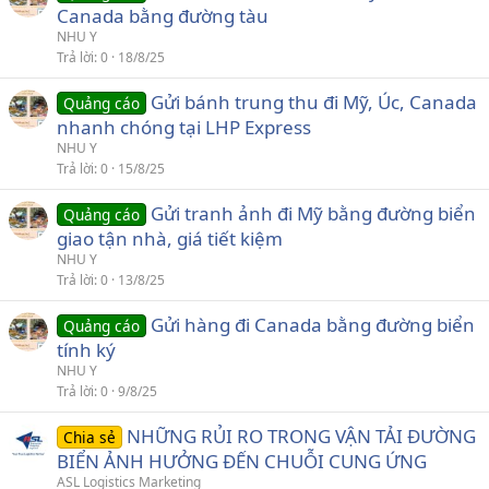
Canada bằng đường tàu
NHU Y
Trả lời
0
18/8/25
Gửi bánh trung thu đi Mỹ, Úc, Canada
Quảng cáo
nhanh chóng tại LHP Express
NHU Y
Trả lời
0
15/8/25
Gửi tranh ảnh đi Mỹ bằng đường biển
Quảng cáo
giao tận nhà, giá tiết kiệm
NHU Y
Trả lời
0
13/8/25
Gửi hàng đi Canada bằng đường biển
Quảng cáo
tính ký
NHU Y
Trả lời
0
9/8/25
NHỮNG RỦI RO TRONG VẬN TẢI ĐƯỜNG
Chia sẻ
BIỂN ẢNH HƯỞNG ĐẾN CHUỖI CUNG ỨNG
ASL Logistics Marketing