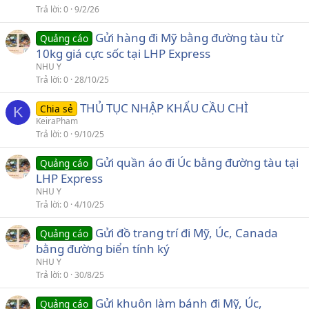
Trả lời
0
9/2/26
Gửi hàng đi Mỹ bằng đường tàu từ
Quảng cáo
10kg giá cực sốc tại LHP Express
NHU Y
Trả lời
0
28/10/25
THỦ TỤC NHẬP KHẨU CẦU CHÌ
Chia sẻ
K
KeiraPham
Trả lời
0
9/10/25
Gửi quần áo đi Úc bằng đường tàu tại
Quảng cáo
LHP Express
NHU Y
Trả lời
0
4/10/25
Gửi đồ trang trí đi Mỹ, Úc, Canada
Quảng cáo
bằng đường biển tính ký
NHU Y
Trả lời
0
30/8/25
Gửi khuôn làm bánh đi Mỹ, Úc,
Quảng cáo