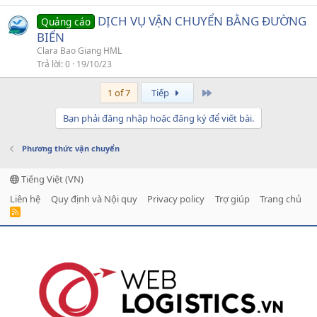
DỊCH VỤ VẬN CHUYỂN BẰNG ĐƯỜNG
Quảng cáo
BIỂN
Clara Bao Giang HML
Trả lời
0
19/10/23
Last
1 of 7
Tiếp
Bạn phải đăng nhập hoặc đăng ký để viết bài.
Phương thức vận chuyển
Tiếng Việt (VN)
Liên hệ
Quy định và Nội quy
Privacy policy
Trợ giúp
Trang chủ
R
S
S