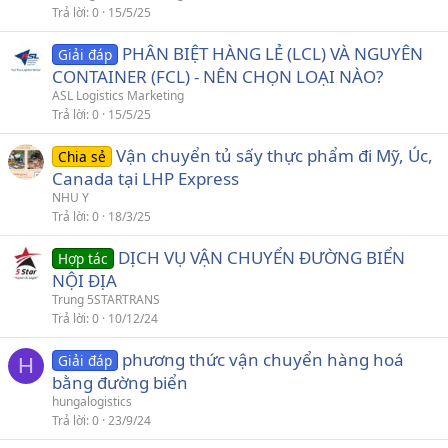
Trả lời
0
15/5/25
PHÂN BIỆT HÀNG LẺ (LCL) VÀ NGUYÊN
Giải đáp
CONTAINER (FCL) - NÊN CHỌN LOẠI NÀO?
ASL Logistics Marketing
Trả lời
0
15/5/25
Vận chuyển tủ sấy thực phẩm đi Mỹ, Úc,
Chia sẻ
Canada tại LHP Express
NHU Y
Trả lời
0
18/3/25
DỊCH VỤ VẬN CHUYỂN ĐƯỜNG BIỂN
Hợp tác
NỘI ĐỊA
Trung 5STARTRANS
Trả lời
0
10/12/24
phương thức vận chuyển hàng hoá
Giải đáp
H
bằng đường biển
hungalogistics
Trả lời
0
23/9/24