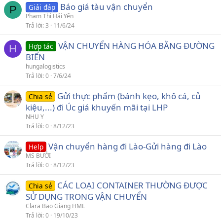
Báo giá tàu vận chuyển
Giải đáp
P
Phạm Thị Hải Yến
Trả lời
3
11/6/24
VẬN CHUYỂN HÀNG HÓA BẰNG ĐƯỜNG
Hợp tác
H
BIỂN
hungalogistics
Trả lời
0
7/6/24
Gửi thực phẩm (bánh kẹo, khô cá, củ
Chia sẻ
kiệu,...) đi Úc giá khuyến mãi tại LHP
NHU Y
Trả lời
0
8/12/23
Vận chuyển hàng đi Lào-Gửi hàng đi Lào
Help
MS BƯỞI
Trả lời
0
8/12/23
CÁC LOẠI CONTAINER THƯỜNG ĐƯỢC
Chia sẻ
SỬ DỤNG TRONG VẬN CHUYỂN
Clara Bao Giang HML
Trả lời
0
19/10/23