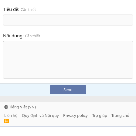
Tiêu đề
Cần thiết
Nội dung
Cần thiết
Send
Tiếng Việt (VN)
Liên hệ
Quy định và Nội quy
Privacy policy
Trợ giúp
Trang chủ
R
S
S