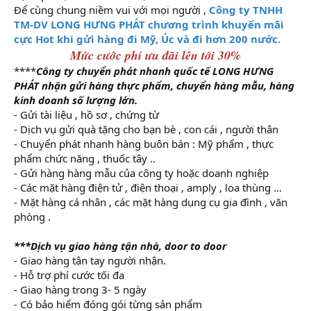
Để cùng chung niềm vui với mọi người ,
Công ty TNHH
TM-DV LONG HƯNG PHÁT chương trình khuyến mãi
cực Hot khi gửi hàng đi Mỹ, Úc và đi hơn 200 nước.
M
ức cước phí ưu đãi lên tớ
i 30%
****
Công ty chuyển phát nhanh quốc tế LONG HƯNG
PHÁT nhận gửi hàng thực phẩm, chuyển hàng mẫu, hàng
kinh doanh số lượng lớn.
- Gửi tài liệu , hồ sơ , chứng từ
- Dịch vụ gửi quà tặng cho bạn bè , con cái , người thân
- Chuyển phát nhanh hàng buôn bán : Mỹ phẩm , thực
phẩm chức năng , thuốc tây ..
- Gửi hàng hàng mẫu của công ty hoặc doanh nghiệp
- Các mặt hàng điện tử , điện thoại , amply , loa thùng …
- Mặt hàng cá nhân , các mặt hàng dụng cụ gia đình , văn
phòng .
***Dịch vụ giao hàng tận nhà, door to door
- Giao hàng tận tay người nhận.
- Hỗ trợ phí cước tối đa
- Giao hàng trong 3- 5 ngày
- Có bảo hiểm đóng gói từng sản phẩm