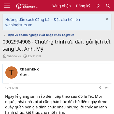
Đăng nhập
Đăng ký
Hướng dẫn cách đăng bài - Đặt câu hỏi lên
weblogistics.vn
Dịch vụ doanh nghiệp xuất nhập khẩu-Logistics
0902994908 - Chương trình ưu đãi , gửi lịch tết
sang Úc, Anh, Mỹ
T
N
thanhkkk
12/11/18
h
g
r
à
thanhkkk
e
y
T
a
g
Guest
d
ử
s
i
t
12/11/18
#1
a
Ngày lễ giáng sinh sắp đến, tiếp theo sau đó là Tết. Mọi
r
người, nhà nhà , ai ai cũng háo hức để chờ đến ngày được
t
e
quây quần bên gia đình chúc nhau những lời chúc an lành
r
hạnh phúc, kết thúc cho một năm.