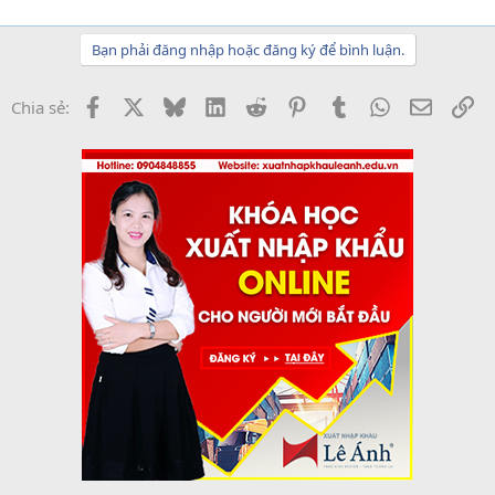
Bạn phải đăng nhập hoặc đăng ký để bình luận.
Facebook
X
Bluesky
LinkedIn
Reddit
Pinterest
Tumblr
WhatsApp
Email
Li
Chia sẻ: