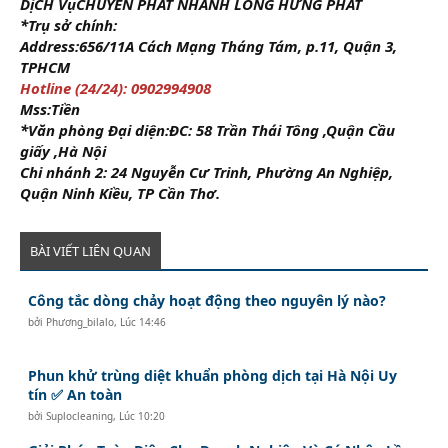
DịCH VụCHUYỂN PHÁT NHANH LONG HƯNG PHÁT
*Trụ sở chính:
Address:656/11A Cách Mạng Tháng Tám, p.11, Quận 3,
TPHCM
Hotline (24/24): 0902994908
Mss:Tiền
*Văn phòng Đại diện:ĐC: 58 Trần Thái Tông ,Quận Cầu
giấy ,Hà Nội
Chi nhánh 2: 24 Nguyễn Cư Trinh, Phường An Nghiệp,
Quận Ninh Kiều, TP Cần Thơ.
BÀI VIẾT LIÊN QUAN
Công tắc dòng chảy hoạt động theo nguyên lý nào?
bởi
Phương_bilalo
,
Lúc 14:46
Phun khử trùng diệt khuẩn phòng dịch tại Hà Nội Uy
tín ✅ An toàn
bởi
Suplocleaning
,
Lúc 10:20