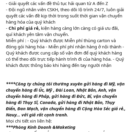
- Giải quyết các vấn đề thủ tục hải quan từ A đến Z
- Đội ngũ nhân viên CSKH, theo dõi lộ trình 24/7, luôn giải
quyết các vấn đề kịp thời trong suốt thời gian vận chuyển
hàng hóa của quý khách
-
Chi phí giá rẻ,
kiện hàng càng lớn càng có giá ưu đãi,
quí khách yên tâm vận chuyển.
Miễn phí : - Quý khách được Miễn phí thùng carton và
đóng gói hàng hóa - Miễn phí phí nhận hàng ở nội thành -
Quý khách được cung cấp số vận đơn để quý khách hàng
có thể theo dõi trực tiếp hành trình đi của hàng hóa. - Quý
khách được thông báo khi hàng đến tay người nhận
****Công ty chúng tôi thường xuyên gửi hàng đi Mỹ, vận
chuyển hàng đi Úc, Mỹ , Đài Loan, Nhật Bản, Anh, vận
chuyển hàng đi Pháp, gửi hàng đi Đức, Bỉ, vận chuyển
hàng đi Thụy Sĩ, Canada, gửi hàng đi Nhật Bản, Thụy
Điển, Đan Mạch, vận chuyển hàng đi Cộng Hòa Séc giá rẻ.,
Nauy… với giá rất cạnh tranh.
Mọi chi tiết xin liên hệ:
***Phòng Kinh Doanh &Maketing