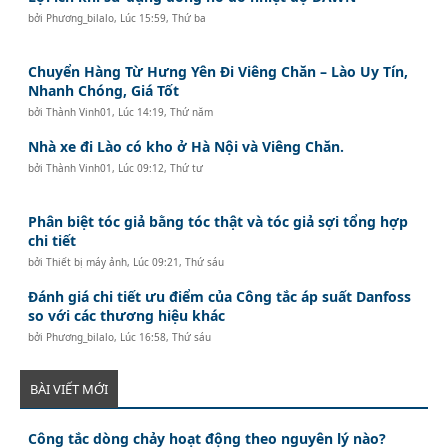
bởi
Phương_bilalo
,
Lúc 15:59, Thứ ba
Chuyển Hàng Từ Hưng Yên Đi Viêng Chăn – Lào Uy Tín,
Nhanh Chóng, Giá Tốt
bởi
Thành Vinh01
,
Lúc 14:19, Thứ năm
Nhà xe đi Lào có kho ở Hà Nội và Viêng Chăn.
bởi
Thành Vinh01
,
Lúc 09:12, Thứ tư
Phân biệt tóc giả bằng tóc thật và tóc giả sợi tổng hợp
chi tiết
bởi
Thiết bị máy ảnh
,
Lúc 09:21, Thứ sáu
Đánh giá chi tiết ưu điểm của Công tắc áp suất Danfoss
so với các thương hiệu khác
bởi
Phương_bilalo
,
Lúc 16:58, Thứ sáu
BÀI VIẾT MỚI
Công tắc dòng chảy hoạt động theo nguyên lý nào?