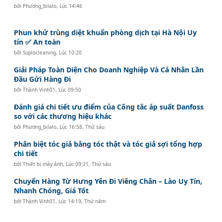
bởi
Phương_bilalo
,
Lúc 14:46
Phun khử trùng diệt khuẩn phòng dịch tại Hà Nội Uy
tín ✅ An toàn
bởi
Suplocleaning
,
Lúc 10:20
Giải Pháp Toàn Diện Cho Doanh Nghiệp Và Cá Nhân Lần
Đầu Gửi Hàng Đi
bởi
Thành Vinh01
,
Lúc 09:50
Đánh giá chi tiết ưu điểm của Công tắc áp suất Danfoss
so với các thương hiệu khác
bởi
Phương_bilalo
,
Lúc 16:58, Thứ sáu
Phân biệt tóc giả bằng tóc thật và tóc giả sợi tổng hợp
chi tiết
bởi
Thiết bị máy ảnh
,
Lúc 09:21, Thứ sáu
Chuyển Hàng Từ Hưng Yên Đi Viêng Chăn – Lào Uy Tín,
Nhanh Chóng, Giá Tốt
bởi
Thành Vinh01
,
Lúc 14:19, Thứ năm