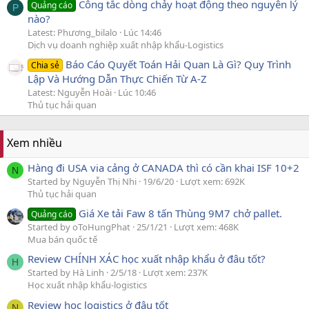
Công tắc dòng chảy hoạt động theo nguyên lý
Quảng cáo
P
nào?
Latest: Phương_bilalo
Lúc 14:46
Dịch vụ doanh nghiệp xuất nhập khẩu-Logistics
Báo Cáo Quyết Toán Hải Quan Là Gì? Quy Trình
Chia sẻ
Lập Và Hướng Dẫn Thực Chiến Từ A-Z
Latest: Nguyễn Hoài
Lúc 10:46
Thủ tục hải quan
Xem nhiều
Hàng đi USA via cảng ở CANADA thì có cần khai ISF 10+2
N
Started by Nguyễn Thị Nhi
19/6/20
Lượt xem: 692K
Thủ tục hải quan
Giá Xe tải Faw 8 tấn Thùng 9M7 chở pallet.
Quảng cáo
Started by oToHungPhat
25/1/21
Lượt xem: 468K
Mua bán quốc tế
Review CHÍNH XÁC học xuất nhập khẩu ở đâu tốt?
H
Started by Hà Linh
2/5/18
Lượt xem: 237K
Học xuất nhập khẩu-logistics
Review học logistics ở đâu tốt
N