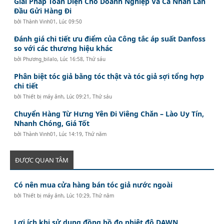
Giải Pháp Toàn Diện Cho Doanh Nghiệp Và Cá Nhân Lần
Đầu Gửi Hàng Đi
bởi
Thành Vinh01
,
Lúc 09:50
Đánh giá chi tiết ưu điểm của Công tắc áp suất Danfoss
so với các thương hiệu khác
bởi
Phương_bilalo
,
Lúc 16:58, Thứ sáu
Phân biệt tóc giả bằng tóc thật và tóc giả sợi tổng hợp
chi tiết
bởi
Thiết bị máy ảnh
,
Lúc 09:21, Thứ sáu
Chuyển Hàng Từ Hưng Yên Đi Viêng Chăn – Lào Uy Tín,
Nhanh Chóng, Giá Tốt
bởi
Thành Vinh01
,
Lúc 14:19, Thứ năm
ĐƯỢC QUAN TÂM
Có nên mua cửa hàng bán tóc giả nước ngoài
bởi
Thiết bị máy ảnh
,
Lúc 10:29, Thứ năm
Lợi ích khi sử dụng đồng hồ đo nhiệt độ DAWN