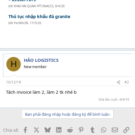
bởi
KHAI HAI QUAN FPT.VNACCS
,
8/4/26
Thủ tục nhập khẩu đá granite
bởi
YenNhi38
,
17/3/26
HẢO LOGISTICS
H
New member
10/12/18
#2
Tách invoice làm 2, làm 2 tk nhé b
học kế toán ở đâu
Sửa lần cuối:
4/4/19
Bạn phải đăng nhập hoặc đăng ký để bình luận.
Facebook
X
Bluesky
LinkedIn
Reddit
Pinterest
Tumblr
WhatsApp
Email
Li
Chia sẻ: