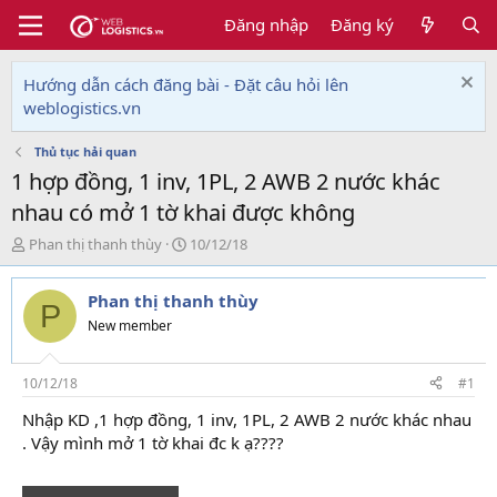
Đăng nhập
Đăng ký
Hướng dẫn cách đăng bài - Đặt câu hỏi lên
weblogistics.vn
Thủ tục hải quan
1 hợp đồng, 1 inv, 1PL, 2 AWB 2 nước khác
nhau có mở 1 tờ khai được không
T
N
Phan thị thanh thùy
10/12/18
h
g
r
à
Phan thị thanh thùy
e
y
P
a
g
New member
d
ử
s
i
t
10/12/18
#1
a
Nhập KD ,1 hợp đồng, 1 inv, 1PL, 2 AWB 2 nước khác nhau
r
. Vậy mình mở 1 tờ khai đc k ạ????
t
e
r