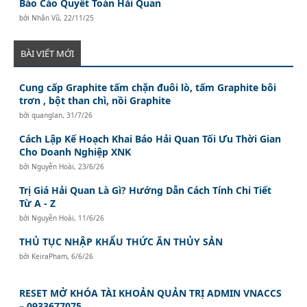
Báo Cáo Quyết Toán Hải Quan
bởi
Nhân Vũ
,
22/11/25
BÀI VIẾT MỚI
Cung cấp Graphite tấm chặn đuôi lò, tấm Graphite bôi
trơn , bột than chì, nồi Graphite
bởi
quanglan
,
31/7/26
Cách Lập Kế Hoạch Khai Báo Hải Quan Tối Ưu Thời Gian
Cho Doanh Nghiệp XNK
bởi
Nguyễn Hoài
,
23/6/26
Trị Giá Hải Quan Là Gì? Hướng Dẫn Cách Tính Chi Tiết
Từ A - Z
bởi
Nguyễn Hoài
,
11/6/26
THỦ TỤC NHẬP KHẨU THỨC ĂN THỦY SẢN
bởi
KeiraPham
,
6/6/26
RESET MỞ KHÓA TÀI KHOẢN QUẢN TRỊ ADMIN VNACCS
– 0933677075