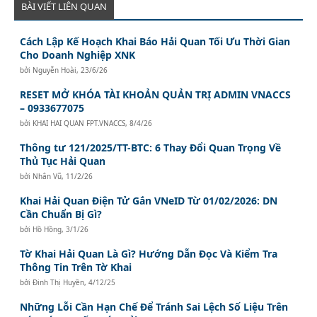
BÀI VIẾT LIÊN QUAN
Cách Lập Kế Hoạch Khai Báo Hải Quan Tối Ưu Thời Gian
Cho Doanh Nghiệp XNK
bởi
Nguyễn Hoài
,
23/6/26
RESET MỞ KHÓA TÀI KHOẢN QUẢN TRỊ ADMIN VNACCS
– 0933677075
bởi
KHAI HAI QUAN FPT.VNACCS
,
8/4/26
Thông tư 121/2025/TT-BTC: 6 Thay Đổi Quan Trọng Về
Thủ Tục Hải Quan
bởi
Nhân Vũ
,
11/2/26
Khai Hải Quan Điện Tử Gắn VNeID Từ 01/02/2026: DN
Cần Chuẩn Bị Gì?
bởi
Hồ Hồng
,
3/1/26
Tờ Khai Hải Quan Là Gì? Hướng Dẫn Đọc Và Kiểm Tra
Thông Tin Trên Tờ Khai
bởi
Đinh Thị Huyền
,
4/12/25
Những Lỗi Cần Hạn Chế Để Tránh Sai Lệch Số Liệu Trên