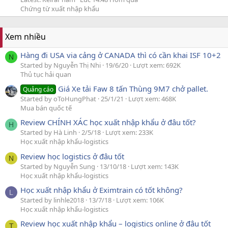
Chứng từ xuất nhập khẩu
Xem nhiều
Hàng đi USA via cảng ở CANADA thì có cần khai ISF 10+2
N
Started by Nguyễn Thị Nhi
19/6/20
Lượt xem: 692K
Thủ tục hải quan
Giá Xe tải Faw 8 tấn Thùng 9M7 chở pallet.
Quảng cáo
Started by oToHungPhat
25/1/21
Lượt xem: 468K
Mua bán quốc tế
Review CHÍNH XÁC học xuất nhập khẩu ở đâu tốt?
H
Started by Hà Linh
2/5/18
Lượt xem: 233K
Học xuất nhập khẩu-logistics
Review học logistics ở đâu tốt
N
Started by Nguyễn Sung
13/10/18
Lượt xem: 143K
Học xuất nhập khẩu-logistics
Học xuất nhập khẩu ở Eximtrain có tốt không?
L
Started by linhle2018
13/7/18
Lượt xem: 106K
Học xuất nhập khẩu-logistics
Review học xuất nhập khẩu – logistics online ở đâu tốt
T