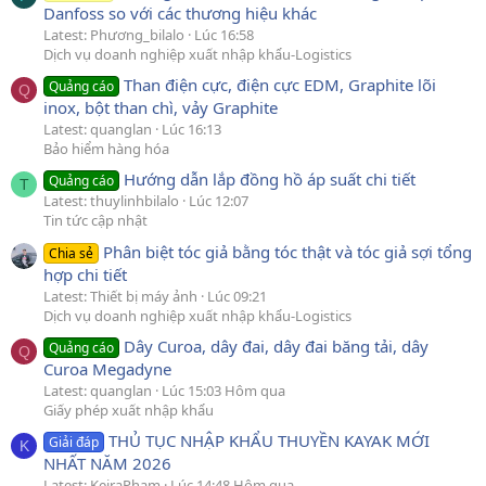
Danfoss so với các thương hiệu khác
Latest: Phương_bilalo
Lúc 16:58
Dịch vụ doanh nghiệp xuất nhập khẩu-Logistics
Than điện cực, điện cực EDM, Graphite lõi
Quảng cáo
Q
inox, bột than chì, vảy Graphite
Latest: quanglan
Lúc 16:13
Bảo hiểm hàng hóa
Hướng dẫn lắp đồng hồ áp suất chi tiết
Quảng cáo
T
Latest: thuylinhbilalo
Lúc 12:07
Tin tức cập nhật
Phân biệt tóc giả bằng tóc thật và tóc giả sợi tổng
Chia sẻ
hợp chi tiết
Latest: Thiết bị máy ảnh
Lúc 09:21
Dịch vụ doanh nghiệp xuất nhập khẩu-Logistics
Dây Curoa, dây đai, dây đai băng tải, dây
Quảng cáo
Q
Curoa Megadyne
Latest: quanglan
Lúc 15:03 Hôm qua
Giấy phép xuất nhập khẩu
THỦ TỤC NHẬP KHẨU THUYỀN KAYAK MỚI
Giải đáp
K
NHẤT NĂM 2026
Latest: KeiraPham
Lúc 14:48 Hôm qua