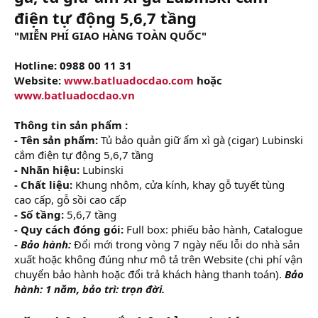
điện tự động 5,6,7 tầng
"MIỄN PHÍ GIAO HÀNG TOÀN QUỐC"
Hotline: 0988 00 11 31
Website:
www.batluadocdao.com
hoặc
www.batluadocdao.vn
Thông tin sản phẩm :
- Tên sản phẩm:
Tủ bảo quản giữ ẩm xì gà (cigar) Lubinski
cắm điện tự động 5,6,7 tầng
- Nhãn hiệu:
Lubinski
- Chất liệu:
Khung nhôm, cửa kính, khay gỗ tuyết tùng
cao cấp, gỗ sồi cao cấp
- Số tầng:
5,6,7 tầng
- Quy cách đóng gói:
Full box: phiếu bảo hành, Catalogue
- Bảo hành:
Đổi mới trong vòng 7 ngày nếu lỗi do nhà sản
xuất hoặc không đúng như mô tả trên Website (chi phí vận
chuyển bảo hành hoặc đổi trả khách hàng thanh toán).
Bảo
hành: 1 năm, bảo trì: trọn đời.