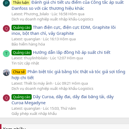
Đánh giá chi tiết ưu điểm của Công tắc áp suất
Thảo luận
P
Danfoss so với các thương hiệu khác
Latest: Phương_bilalo
Lúc 16:58 Hôm qua
Dịch vụ doanh nghiệp xuất nhập khẩu-Logistics
Than điện cực, điện cực EDM, Graphite lõi
Quảng cáo
Q
inox, bột than chì, vảy Graphite
Latest: quanglan
Lúc 16:13 Hôm qua
Bảo hiểm hàng hóa
Hướng dẫn lắp đồng hồ áp suất chi tiết
Quảng cáo
T
Latest: thuylinhbilalo
Lúc 12:07 Hôm qua
Tin tức cập nhật
Phân biệt tóc giả bằng tóc thật và tóc giả sợi tổng
Chia sẻ
hợp chi tiết
Latest: Thiết bị máy ảnh
Lúc 09:21 Hôm qua
Dịch vụ doanh nghiệp xuất nhập khẩu-Logistics
Dây Curoa, dây đai, dây đai băng tải, dây
Quảng cáo
Q
Curoa Megadyne
Latest: quanglan
Lúc 15:03, Thứ năm
Giấy phép xuất nhập khẩu