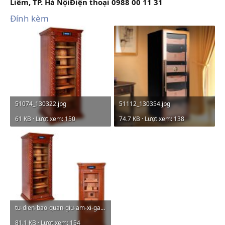
Liêm, TP. Hà NộiĐiện thoại 0988 00 11 31
Đính kèm
51074_130322.jpg
51112_130354.jpg
61 KB · Lượt xem: 150
74.7 KB · Lượt xem: 138
tu-dien-bao-quan-giu-am-xi-ga-lubinski.jpg
81.1 KB · Lượt xem: 154