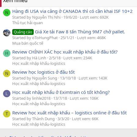
Xem nhiều
Hàng đi USA via cảng ở CANADA thì có cần khai ISF 10+2
N
Started by Nguyễn Thị Nhi
19/6/20
Lượt xem: 692K
Thủ tục hải quan
Giá Xe tải Faw 8 tấn Thùng 9M7 chở pallet.
Quảng cáo
Started by oToHungPhat
25/1/21
Lượt xem: 468K
Mua bán quốc tế
Review CHÍNH XÁC học xuất nhập khẩu ở đâu tốt?
H
Started by Hà Linh
2/5/18
Lượt xem: 234K
Học xuất nhập khẩu-logistics
Review học logistics ở đâu tốt
N
Started by Nguyễn Sung
13/10/18
Lượt xem: 143K
Học xuất nhập khẩu-logistics
Học xuất nhập khẩu ở Eximtrain có tốt không?
L
Started by linhle2018
13/7/18
Lượt xem: 106K
Học xuất nhập khẩu-logistics
Review học xuất nhập khẩu – logistics online ở đâu tốt
T
Started by Thành Dung
3/3/20
Lượt xem: 66K
Học xuất nhập khẩu-logistics