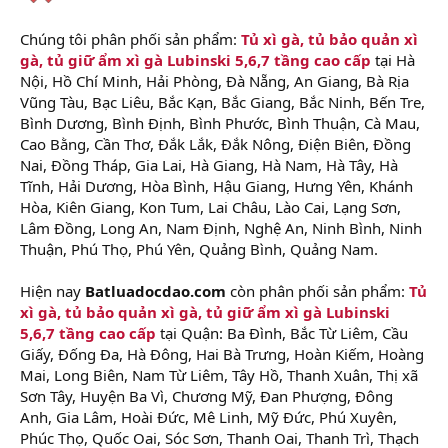
Chúng tôi phân phối sản phẩm:
Tủ xì gà, tủ bảo quản xì
gà, tủ giữ ẩm xì gà Lubinski 5,6,7 tầng cao cấp
tại Hà
Nội, Hồ Chí Minh, Hải Phòng, Đà Nẵng, An Giang, Bà Rịa
Vũng Tàu, Bạc Liêu, Bắc Kạn, Bắc Giang, Bắc Ninh, Bến Tre,
Bình Dương, Bình Định, Bình Phước, Bình Thuận, Cà Mau,
Cao Bằng, Cần Thơ, Đắk Lắk, Đắk Nông, Điện Biên, Đồng
Nai, Đồng Tháp, Gia Lai, Hà Giang, Hà Nam, Hà Tây, Hà
Tĩnh, Hải Dương, Hòa Bình, Hậu Giang, Hưng Yên, Khánh
Hòa, Kiên Giang, Kon Tum, Lai Châu, Lào Cai, Lạng Sơn,
Lâm Đồng, Long An, Nam Định, Nghệ An, Ninh Bình, Ninh
Thuận, Phú Thọ, Phú Yên, Quảng Bình, Quảng Nam.
Hiện nay
Batluadocdao.com
còn phân phối sản phẩm:
Tủ
xì gà, tủ bảo quản xì gà, tủ giữ ẩm xì gà Lubinski
5,6,7 tầng cao cấp
tại Quận: Ba Đình, Bắc Từ Liêm, Cầu
Giấy, Đống Đa, Hà Đông, Hai Bà Trưng, Hoàn Kiếm, Hoàng
Mai, Long Biên, Nam Từ Liêm, Tây Hồ, Thanh Xuân, Thị xã
Sơn Tây, Huyện Ba Vì, Chương Mỹ, Đan Phượng, Đông
Anh, Gia Lâm, Hoài Đức, Mê Linh, Mỹ Đức, Phú Xuyên,
Phúc Thọ, Quốc Oai, Sóc Sơn, Thanh Oai, Thanh Trì, Thạch