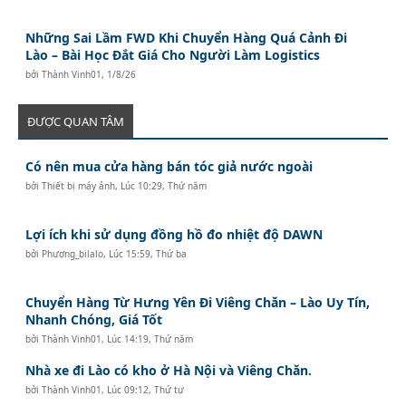
Những Sai Lầm FWD Khi Chuyển Hàng Quá Cảnh Đi
Lào – Bài Học Đắt Giá Cho Người Làm Logistics
bởi
Thành Vinh01
,
1/8/26
ĐƯỢC QUAN TÂM
Có nên mua cửa hàng bán tóc giả nước ngoài
bởi
Thiết bị máy ảnh
,
Lúc 10:29, Thứ năm
Lợi ích khi sử dụng đồng hồ đo nhiệt độ DAWN
bởi
Phương_bilalo
,
Lúc 15:59, Thứ ba
Chuyển Hàng Từ Hưng Yên Đi Viêng Chăn – Lào Uy Tín,
Nhanh Chóng, Giá Tốt
bởi
Thành Vinh01
,
Lúc 14:19, Thứ năm
Nhà xe đi Lào có kho ở Hà Nội và Viêng Chăn.
bởi
Thành Vinh01
,
Lúc 09:12, Thứ tư