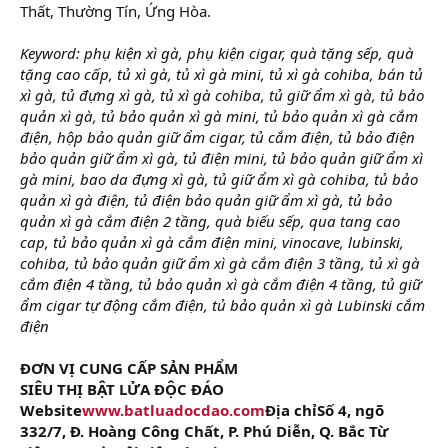
Thất, Thường Tín, Ứng Hòa.
Keyword: phụ kiện xì gà, phụ kiện cigar, quà tặng sếp, quà
tặng cao cấp, tủ xì gà, tủ xì gà mini, tủ xì gà cohiba, bán tủ
xì gà, tủ đựng xì gà, tủ xì gà cohiba, tủ giữ ẩm xì gà, tủ bảo
quản xì gà, tủ bảo quản xì gà mini, tủ bảo quản xì gà cắm
điện, hộp bảo quản giữ ẩm cigar, tủ cắm điện, tủ bảo điện
bảo quản giữ ẩm xì gà, tủ điện mini, tủ bảo quản giữ ẩm xì
gà mini, bao da đựng xì gà, tủ giữ ẩm xì gà cohiba, tủ bảo
quản xì gà điện, tủ điện bảo quản giữ ẩm xì gà, tủ bảo
quản xì gà cắm điện 2 tầng, quà biếu sếp, qua tang cao
cap, tủ bảo quản xì gà cắm điện mini, vinocave, lubinski,
cohiba, tủ bảo quản giữ ẩm xì gà cắm điện 3 tầng, tủ xì gà
cắm điện 4 tầng, tủ bảo quản xì gà cắm điện 4 tầng, tủ giữ
ẩm cigar tự động cắm điện, tủ bảo quản xì gà Lubinski cắm
điện
ĐƠN VỊ CUNG CẤP SẢN PHẨM
SIÊU THỊ BẬT LỬA ĐỘC ĐÁO
Website
www.batluadocdao.com
Địa chỉSố 4, ngõ
332/7, Đ. Hoàng Công Chất, P. Phú Diễn, Q. Bắc Từ