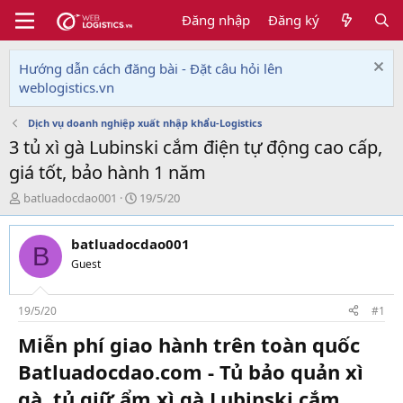
Đăng nhập
Đăng ký
Hướng dẫn cách đăng bài - Đặt câu hỏi lên
weblogistics.vn
Dịch vụ doanh nghiệp xuất nhập khẩu-Logistics
3 tủ xì gà Lubinski cắm điện tự động cao cấp,
giá tốt, bảo hành 1 năm
T
N
batluadocdao001
19/5/20
h
g
r
à
batluadocdao001
e
y
B
a
g
Guest
d
ử
s
i
t
19/5/20
#1
a
Miễn phí giao hành trên toàn quốc
r
t
Batluadocdao.com - Tủ bảo quản xì
e
r
gà, tủ giữ ẩm xì gà Lubinski cắm