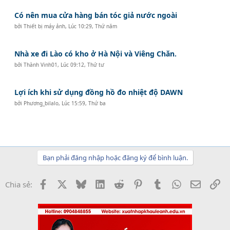
Có nên mua cửa hàng bán tóc giả nước ngoài
bởi
Thiết bị máy ảnh
,
Lúc 10:29, Thứ năm
Nhà xe đi Lào có kho ở Hà Nội và Viêng Chăn.
bởi
Thành Vinh01
,
Lúc 09:12, Thứ tư
Lợi ích khi sử dụng đồng hồ đo nhiệt độ DAWN
bởi
Phương_bilalo
,
Lúc 15:59, Thứ ba
Bạn phải đăng nhập hoặc đăng ký để bình luận.
Facebook
X
Bluesky
LinkedIn
Reddit
Pinterest
Tumblr
WhatsApp
Email
Li
Chia sẻ: