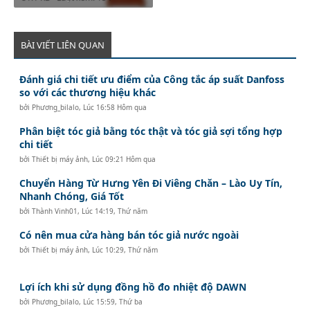
BÀI VIẾT LIÊN QUAN
Đánh giá chi tiết ưu điểm của Công tắc áp suất Danfoss
so với các thương hiệu khác
bởi
Phương_bilalo
,
Lúc 16:58 Hôm qua
Phân biệt tóc giả bằng tóc thật và tóc giả sợi tổng hợp
chi tiết
bởi
Thiết bị máy ảnh
,
Lúc 09:21 Hôm qua
Chuyển Hàng Từ Hưng Yên Đi Viêng Chăn – Lào Uy Tín,
Nhanh Chóng, Giá Tốt
bởi
Thành Vinh01
,
Lúc 14:19, Thứ năm
Có nên mua cửa hàng bán tóc giả nước ngoài
bởi
Thiết bị máy ảnh
,
Lúc 10:29, Thứ năm
Lợi ích khi sử dụng đồng hồ đo nhiệt độ DAWN
bởi
Phương_bilalo
,
Lúc 15:59, Thứ ba