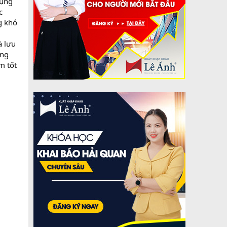
dụng
c
g khó
à lưu
ợng
m tốt