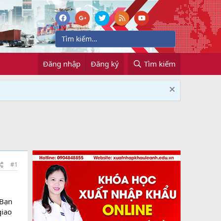
Đăng nhập
Đăng ký
Tìm kiếm
#1
 Bạn
giao