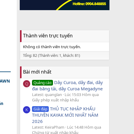
Thành viên trực tuyến
Không có thành viên trực tuyến.
Tổng: 82 (Thành viên: 1, khách: 81)
Bài mới nhất
 DAWN
Dây Curoa, dây đai, dây
Quảng cáo
Q
đai băng tải, dây Curoa Megadyne
Latest: quanglan
Lúc 15:03 Hôm qua
Giấy phép xuất nhập khẩu
ăn
THỦ TỤC NHẬP KHẨU
Giải đáp
K
THUYỀN KAYAK MỚI NHẤT NĂM
2026
Latest: KeiraPham
Lúc 14:48 Hôm qua
Chứng từ xuất nhập khẩu