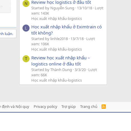
Review học logistics ở đâu tốt
N
ng
Started by Nguyễn Sung
13/10/18
Lượt
uyển
xem: 143K
Học xuất nhập khẩu-logistics
Học xuất nhập khẩu ở Eximtrain có
L
tốt không?
nh luận.
Started by linhle2018
13/7/18
Lượt
xem: 106K
Học xuất nhập khẩu-logistics
Review học xuất nhập khẩu –
T
logistics online ở đâu tốt
Started by Thành Dung
3/3/20
Lượt
xem: 66K
Học xuất nhập khẩu-logistics
 định và Nội quy
Privacy policy
Trợ giúp
Trang chủ
R
S
S