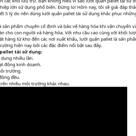
n các kho lưu trữ. Bạn không hiểu vì sao lưới quấn pallet tái sử 
hiệp lớn sử dụng phổ biến. Đừng lo! Hôm nay, tôi sẽ giải đáp thắ
ết 5 lý do nên dùng lưới quấn pallet tái sử dụng khắc phục nhữn
 là sản phẩm chuyên cố định và bảo vệ hàng hóa khi vận chuyển v
n cho con người và hàng hóa. Với nhu cầu cao cùng với khối lư
ặt hàng từ kho đến các nơi xuất khẩu, lưới quấn pallet là sản phẩ
trường hiện nay bởi các đặc điểm nổi bật sau đây.
pallet tái sử dụng:
ử dụng nhiều lần.
oạt động kinh doanh.
môi trường.
 đồng đều.
 trên nhiều môi trường khác nhau.