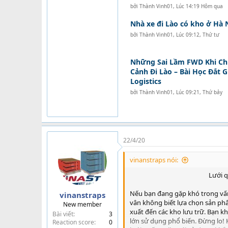
bởi
Thành Vinh01
,
Lúc 14:19 Hôm qua
Nhà xe đi Lào có kho ở Hà 
bởi
Thành Vinh01
,
Lúc 09:12, Thứ tư
Những Sai Lầm FWD Khi C
Cảnh Đi Lào – Bài Học Đắt 
Logistics
bởi
Thành Vinh01
,
Lúc 09:21, Thứ bảy
22/4/20
vinanstraps nói:
Lưới q
Nếu bạn đang gặp khó trong vấn
vinanstraps
vân không biết lựa chọn sản phẩ
New member
xuất đến các kho lưu trữ. Bạn kh
Bài viết
3
lớn sử dụng phổ biến. Đừng lo! 
Reaction score
0