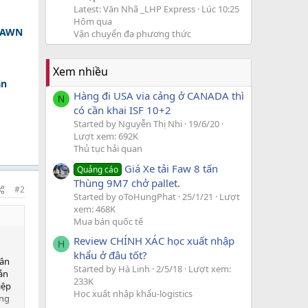
Latest: Văn Nhã _LHP Express
Lúc 10:25
Hôm qua
 DAWN
Vận chuyển đa phương thức
Xem nhiều
ân
Hàng đi USA via cảng ở CANADA thì
N
có cần khai ISF 10+2
Started by Nguyễn Thị Nhi
19/6/20
Lượt xem: 692K
Thủ tục hải quan
Giá Xe tải Faw 8 tấn
Quảng cáo
Thùng 9M7 chở pallet.
#2
Started by oToHungPhat
25/1/21
Lượt
xem: 468K
Mua bán quốc tế
Review CHÍNH XÁC học xuất nhập
H
khẩu ở đâu tốt?
hân
Started by Hà Linh
2/5/18
Lượt xem:
ản
233K
iệp
Học xuất nhập khẩu-logistics
ùng