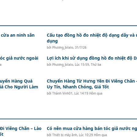
 cửa an ninh sân
Cấu tạo đồng hồ đo nhiệt độ dạng dây và
dụng
bởi
Phương_bilalo
,
31/7/26
c giả nước ngoài
Lợi ích khi sử dụng đồng hồ đo nhiệt độ
a
bởi
Phương_bilalo
,
Lúc 15:59, Thứ ba
huyển Hàng Quá
Chuyển Hàng Từ Hưng Yên Đi Viêng Chăn 
Giá Cho Người Làm
Uy Tín, Nhanh Chóng, Giá Tốt
bởi
Thành Vinh01
,
Lúc 14:19 Hôm qua
i Viêng Chăn – Lào
Có nên mua cửa hàng bán tóc giả nước ng
ốt
bởi
Thiết bị máy ảnh
,
Lúc 10:29 Hôm qua