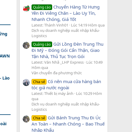
Chuyển Hàng Từ Hưng
Quảng cáo
Yên Đi Viêng Chăn – Lào Uy Tín,
Nhanh Chóng, Giá Tốt
Latest: Thành Vinh01
Lúc 14:19 Hôm qua
Dịch vụ doanh nghiệp xuất nhập khẩu-
 ứng
Logistics
Gửi Lồng Đèn Trung Thu
Quảng cáo
Đi Mỹ – Đóng Gói Cẩn Thận, Giao
 DAWN
Tận Nhà, Thủ Tục Trọn Gói
Latest: Văn Nhã _LHP Express
Lúc 10:49
Hôm qua
Vận chuyển đa phương thức
– Lào
Có nên mua cửa hàng bán
Chia sẻ
tóc giả nước ngoài
Latest: Thiết bị máy ảnh
Lúc 10:29 Hôm
qua
Dịch vụ doanh nghiệp xuất nhập khẩu-
Logistics
Gửi Bánh Trung Thu Đi Úc
Chia sẻ
An Toàn – Nhanh Chóng – Bao Thuế
oài
Nhập Khẩu