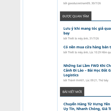
bởi
giaoducvietnam09
,
30/7/26
ĐƯỢC QUAN TÂM
Lưu ý khi mang tóc giả qua
bay
bởi
Thiết bị máy ảnh
,
31/7/26
Có nên mua cửa hàng bán tó
bởi
Thiết bị máy ảnh
,
Lúc 10:29 Hôm qu
Những Sai Lầm FWD Khi C
Cảnh Đi Lào – Bài Học Đắt 
Logistics
bởi
Thành Vinh01
,
Lúc 09:21, Thứ bảy
BÀI VIẾT MỚI
Chuyển Hàng Từ Hưng Yên Đ
Uy Tín, Nhanh Chóng, Giá T