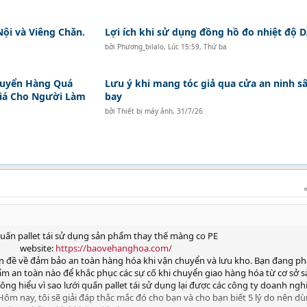
Nội và Viêng Chăn.
Lợi ích khi sử dụng đồng hồ đo nhiệt độ
bởi
Phương_bilalo
,
Lúc 15:59, Thứ ba
huyển Hàng Quá
Lưu ý khi mang tóc giả qua cửa an ninh s
Giá Cho Người Làm
bay
bởi
Thiết bị máy ảnh
,
31/7/26
uấn pallet tái sử dụng sản phẩm thay thế màng co PE
website:
https://baovehanghoa.com/
 đề về đảm bảo an toàn hàng hóa khi vận chuyển và lưu kho. Bạn đang p
m an toàn nào để khắc phục các sự cố khi chuyển giao hàng hóa từ cơ sở s
ông hiểu vì sao lưới quấn pallet tái sử dụng lại được các công ty doanh ngh
Hôm nay, tôi sẽ giải đáp thắc mắc đó cho bạn và cho bạn biết 5 lý do nên d