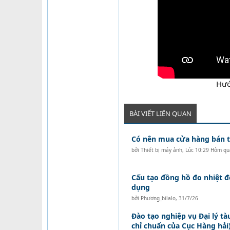
Hướ
BÀI VIẾT LIÊN QUAN
Có nên mua cửa hàng bán tó
bởi
Thiết bị máy ảnh
,
Lúc 10:29 Hôm qu
Cấu tạo đồng hồ đo nhiệt 
dụng
bởi
Phương_bilalo
,
31/7/26
Đào tạo nghiệp vụ Đại lý t
chỉ chuẩn của Cục Hàng hải)