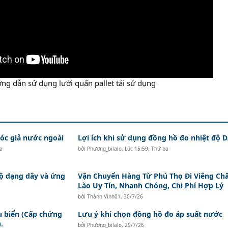
ng dẫn sử dụng lưới quấn pallet tái sử dụng​
c giả nước ngoài
Lợi ích khi sử dụng đồng hồ đo nhiệt độ
a
bởi
Phương_bilalo
,
Lúc 15:59, Thứ ba
độ dạng dây và ứng
Vận Chuyển Hàng Từ Phú Thọ Đi Viêng Ch
Lào Uy Tín, Nhanh Chóng, Chi Phí Hợp Lý
bởi
Thành Vinh01
,
30/7/26
àu biển (Cấp chứng
Lưu ý khi chọn đồng hồ đo áp suất nước
.
bởi
Phương_bilalo
,
29/7/26