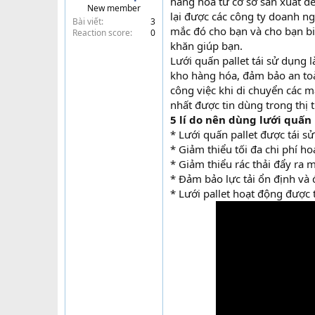
hàng hóa từ cơ sở sản xuất đế
New member
t
lại được các công ty doanh ng
Bài viết
3
e
mắc đó cho bạn và cho bạn bi
Reaction score
0
r
khăn giúp bạn.
Lưới quấn pallet tái sử dụng
kho hàng hóa, đảm bảo an toà
công việc khi di chuyển các m
nhất được tin dùng trong thị 
5 lí do nên dùng lưới quấn 
* Lưới quấn pallet được tái s
* Giảm thiểu tối đa chi phí h
* Giảm thiểu rác thải đẩy ra 
* Đảm bảo lực tải ổn định và
* Lưới pallet hoạt động được