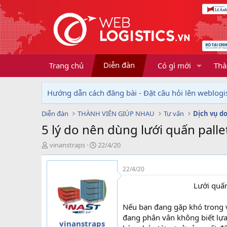
Diễn đàn
Trang chủ
Có gì mới
Thà
Hướng dẫn cách đăng bài - Đặt câu hỏi lên weblogis
Diễn đàn
THÀNH VIÊN GIÚP NHAU
Tư vấn
5 lý do nên dùng lưới quấn palle
T
N
vinanstraps
22/4/20
h
g
r
à
22/4/20
e
y
a
g
Lưới quấn
d
ử
s
i
Nếu bạn đang gặp khó trong 
t
đang phân vân không biết lựa
a
vinanstraps
r