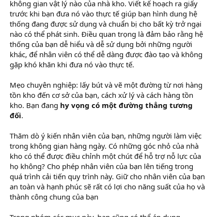
không gian vật lý nào của nhà kho. Viết kế hoạch ra giấy
trước khi bạn đưa nó vào thực tế giúp bạn hình dung hệ
thống đang được sử dụng và chuẩn bị cho bất kỳ trở ngại
nào có thể phát sinh. Điều quan trọng là đảm bảo rằng hệ
thống của bạn dễ hiểu và dễ sử dụng bởi những người
khác, để nhân viên có thể dễ dàng được đào tạo và không
gặp khó khăn khi đưa nó vào thực tế.
Mẹo chuyên nghiệp: lấy bút và vẽ một đường từ nơi hàng
tồn kho đến cơ sở của bạn, cách xử lý và cách hàng tồn
kho. Bạn đang
hy vọng có
một đường thẳng tương
đối
.
Thăm dò ý kiến nhân viên của bạn, những người làm việc
trong không gian hàng ngày. Có những góc nhỏ của nhà
kho có thể được điều chỉnh một chút để hỗ trợ nỗ lực của
họ không? Cho phép nhân viên của bạn lên tiếng trong
quá trình cải tiến quy trình này. Giữ cho nhân viên của bạn
an toàn và hạnh phúc sẽ rất có lợi cho năng suất của họ và
thành công chung của bạn
Trong nhóm các mục này, bạn cũng có thể áp dụng