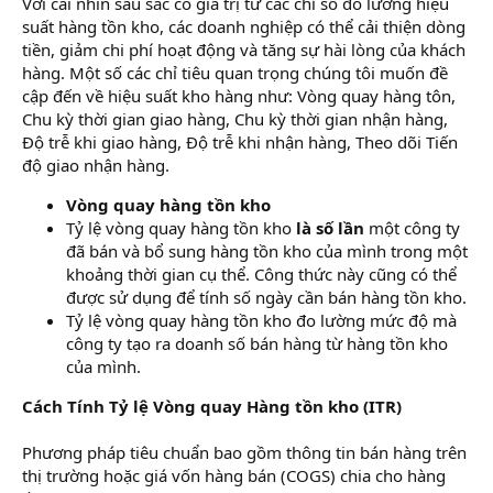
Với cái nhìn sâu sắc có giá trị từ các chỉ số đo lường hiệu
suất hàng tồn kho, các doanh nghiệp có thể cải thiện dòng
tiền, giảm chi phí hoạt động và tăng sự hài lòng của khách
hàng. Một số các chỉ tiêu quan trọng chúng tôi muốn đề
cập đến về hiệu suất kho hàng như: Vòng quay hàng tôn,
Chu kỳ thời gian giao hàng, Chu kỳ thời gian nhận hàng,
Độ trễ khi giao hàng, Độ trễ khi nhận hàng, Theo dõi Tiến
độ giao nhận hàng.
Vòng quay hàng tồn kho
Tỷ lệ vòng quay hàng tồn kho
là số lần
một công ty
đã bán và bổ sung hàng tồn kho của mình trong một
khoảng thời gian cụ thể. Công thức này cũng có thể
được sử dụng để tính số ngày cần bán hàng tồn kho.
Tỷ lệ vòng quay hàng tồn kho đo lường mức độ mà
công ty tạo ra doanh số bán hàng từ hàng tồn kho
của mình.
Cách Tính Tỷ lệ Vòng quay Hàng tồn kho (ITR)
Phương pháp tiêu chuẩn bao gồm thông tin bán hàng trên
thị trường hoặc giá vốn hàng bán (COGS) chia cho hàng