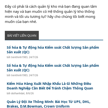
Đây có phải là cách quản lý kho mà bạn đang quan tâm
hiện nay và bạn muốn có Hệ thống quản lý kho thông
minh và tối ưu tương tự? hãy cho chúng tôi biết mong
muốn của bạn nhé.
BÀI VIẾT LIÊN QUAN
Số hóa & Tự động hóa Kiểm soát Chất lượng Sản phẩm
Sản xuất (QC)
bởi
tienthinh1983
,
24/7/26
Số hóa & Tự động hóa Kiểm soát Chất lượng Sản phẩm
Sản xuất (QC)
bởi
tienthinh1983
,
24/7/26
Kiểm Hóa Hàng Xuất Nhập Khẩu Là Gì Những Điều
Doanh Nghiệp Cần Biết Để Tránh Chậm Thông Quan
bởi
dothanhdat
,
8/6/26
Quản Lý Đội Xe Thông Minh: Bài Học Từ UPS, DHL,
Brakes, D.M.Bowman, Crown Uniform