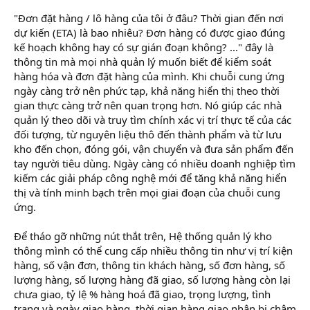
"Đơn đặt hàng / lô hàng của tôi ở đâu? Thời gian đến nơi
dự kiến (ETA) là bao nhiêu? Đơn hàng có được giao đúng
kế hoạch không hay có sự gián đoạn không? ..." đây là
thông tin mà mọi nhà quản lý muốn biết để kiểm soát
hàng hóa và đơn đặt hàng của mình. Khi chuỗi cung ứng
ngày càng trở nên phức tạp, khả năng hiển thị theo thời
gian thực càng trở nên quan trọng hơn. Nó giúp các nhà
quản lý theo dõi và truy tìm chính xác vị trí thực tế của các
đối tượng, từ nguyên liệu thô đến thành phẩm và từ lưu
kho đến chọn, đóng gói, vận chuyển và đưa sản phẩm đến
tay người tiêu dùng. Ngày càng có nhiều doanh nghiệp tìm
kiếm các giải pháp công nghệ mới để tăng khả năng hiển
thị và tính minh bạch trên mọi giai đoạn của chuỗi cung
ứng.
Để tháo gỡ những nút thắt trên, Hệ thống quản lý kho
thông mình có thể cung cấp nhiều thông tin như vị trí kiện
hàng, số vận đơn, thông tin khách hàng, số đơn hàng, số
lượng hàng, số lượng hàng đã giao, số lượng hàng còn lại
chưa giao, tỷ lệ % hàng hoá đã giao, trọng lượng, tình
trạng và ngày giao hàng, thời gian hàng giao nhận bị chậm