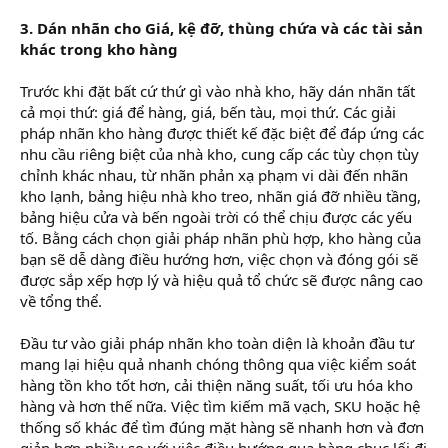
3. Dán nhãn cho Giá, kệ đỡ, thùng chứa và các tài sản
khác trong kho hàng
Trước khi đặt bất cứ thứ gì vào nhà kho, hãy dán nhãn tất
cả mọi thứ: giá để hàng, giá, bến tàu, mọi thứ. Các giải
pháp nhãn kho hàng được thiết kế đặc biệt để đáp ứng các
nhu cầu riêng biệt của nhà kho, cung cấp các tùy chọn tùy
chỉnh khác nhau, từ nhãn phản xạ phạm vi dài đến nhãn
kho lạnh, bảng hiệu nhà kho treo, nhãn giá đỡ nhiều tầng,
bảng hiệu cửa và bến ngoài trời có thể chịu được các yếu
tố. Bằng cách chọn giải pháp nhãn phù hợp, kho hàng của
bạn sẽ dễ dàng điều hướng hơn, việc chọn và đóng gói sẽ
được sắp xếp hợp lý và hiệu quả tổ chức sẽ được nâng cao
về tổng thể.
Đầu tư vào giải pháp nhãn kho toàn diện là khoản đầu tư
mang lại hiệu quả nhanh chóng thông qua việc kiểm soát
hàng tồn kho tốt hơn, cải thiện năng suất, tối ưu hóa kho
hàng và hơn thế nữa. Việc tìm kiếm mã vạch, SKU hoặc hệ
thống số khác để tìm đúng mặt hàng sẽ nhanh hơn và đơn
giản hơn nhiều so với việc điều hướng qua hàng chục lối đi