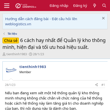
Đăng nhập
Đăng ký
Hướng dẫn cách đăng bài - Đặt câu hỏi lên
weblogistics.vn
Tài liệu
6 cách hay nhất để Quản lý kho thông
Chia sẻ
minh, hiện đại và tối ưu hoá hiệu suất.
T
N
tienthinh1983
28/1/23
h
g
r
à
tienthinh1983
e
y
a
g
Member
d
ử
s
i
t
28/1/23
#1
a
Nếu bạn đang xem xét một hệ thống quản lý kho thông
r
minh nhưng không chắc chắn về chức năng của hệ thống
t
e
hoặc cách hệ thống này làm tăng giá trị cho doanh nghiệp
r
của bạn, thì nội dung này là dành cho bạn.