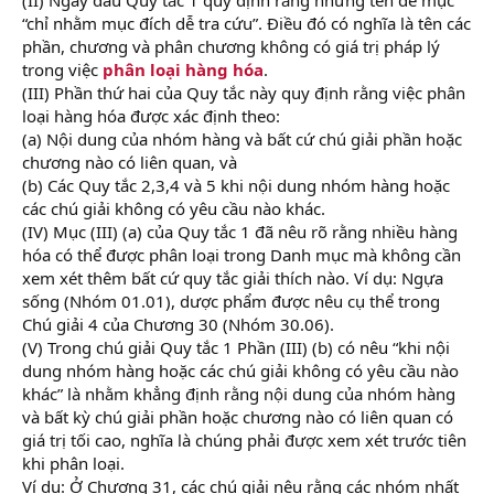
“chỉ nhằm mục đích dễ tra cứu”. Điều đó có nghĩa là tên các
phần, chương và phân chương không có giá trị pháp lý
trong việc
phân loại hàng hóa
.
(III) Phần thứ hai của Quy tắc này quy định rằng việc phân
loại hàng hóa được xác định theo:
(a) Nội dung của nhóm hàng và bất cứ chú giải phần hoặc
chương nào có liên quan, và
(b) Các Quy tắc 2,3,4 và 5 khi nội dung nhóm hàng hoặc
các chú giải không có yêu cầu nào khác.
(IV) Mục (III) (a) của Quy tắc 1 đã nêu rõ rằng nhiều hàng
hóa có thể được phân loại trong Danh mục mà không cần
xem xét thêm bất cứ quy tắc giải thích nào. Ví dụ: Ngựa
sống (Nhóm 01.01), dược phẩm được nêu cụ thể trong
Chú giải 4 của Chương 30 (Nhóm 30.06).
(V) Trong chú giải Quy tắc 1 Phần (III) (b) có nêu “khi nội
dung nhóm hàng hoặc các chú giải không có yêu cầu nào
khác” là nhằm khẳng định rằng nội dung của nhóm hàng
và bất kỳ chú giải phần hoặc chương nào có liên quan có
giá trị tối cao, nghĩa là chúng phải được xem xét trước tiên
khi phân loại.
Ví dụ: Ở Chương 31, các chú giải nêu rằng các nhóm nhất