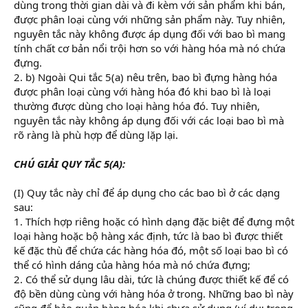
dùng trong thời gian dài và đi kèm với sản phẩm khi bán,
được phân loại cùng với những sản phẩm này. Tuy nhiên,
nguyên tắc này không được áp dụng đối với bao bì mang
tính chất cơ bản nổi trội hơn so với hàng hóa mà nó chứa
đựng.
2. b) Ngoài Qui tắc 5(a) nêu trên, bao bì đựng hàng hóa
được phân loại cùng với hàng hóa đó khi bao bì là loại
thường được dùng cho loại hàng hóa đó. Tuy nhiên,
nguyên tắc này không áp dụng đối với các loại bao bì mà
rõ ràng là phù hợp để dùng lặp lại.
CHÚ GIẢI QUY TẮC 5(A):
(I) Quy tắc này chỉ để áp dụng cho các bao bì ở các dạng
sau:
1. Thích hợp riêng hoặc có hình dạng đặc biệt để đựng một
loại hàng hoặc bộ hàng xác định, tức là bao bì được thiết
kế đặc thù để chứa các hàng hóa đó, một số loại bao bì có
thể có hình dáng của hàng hóa mà nó chứa đựng;
2. Có thể sử dụng lâu dài, tức là chúng được thiết kế để có
độ bền dùng cùng với hàng hóa ở trong. Những bao bì này
cũng để bảo quản hàng hóa khi chưa sử dụng (ví dụ: trong