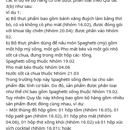
3(b) như sau:
Ví dụ 1:
a) Bộ thực phẩm bao gồm bánh xăng đuých làm bằng thịt
bò, có và không có pho mát (Nhóm 16.02), được đóng gói
với khoai tây chiên (Nhóm 20.04): được phân vào Nhóm
02.
b) Bộ thực phẩm dùng để nấu món Spaghetti (mỳ) gồm
một hộp mỳ sống, một gói Pho mát béo và một gói nhỏ
sốt cà chua, đựng trong một hộp các- tông.
Spaghetti sống thuộc Nhóm 19.02
Pho mát béo thuộc Nhóm 04.06
Nước sốt cà chua thuộc Nhóm 21.03
Trong trường hợp này Spaghetti sống đem lại cho sản
phẩm đặc tính cơ bản. Do đó, sản phẩm được phân loại
như thể chỉ bao gồm Spaghetti sống thuộc Nhóm 19.02.
Tuy nhiên Quy tắc này không bao gồm bộ hàng gồm nhiều
sản phẩm được đóng cùng nhau, ví dụ:
– Một thùng đồ hộp gồm: 01 hộp tôm (Nhóm 16.05), 01
hộp patê gan (Nhóm 16.02), 01 hộp pho mát (Nhóm
04.06), 01 hộp thịt xông khói (Nhóm 16.02) và 01 hộp xúc
xích cocktail (Nhóm 16.01); hoặc