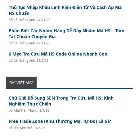
Thủ Tục Nhập Khẩu Linh Kiện Điện Tử Và Cách Áp Mã
HS Chuẩn
bởi
Lê Hoàng Anh
,
24/11/25
Phân Biệt Các Nhóm Hàng Dễ Gây Nhầm Mã HS – Tóm
Tắt Chuẩn Chuyên Gia
bởi
Lê Hoàng Anh
,
17/11/25
6 Mẹo Tra Cứu Mã HS Code Online Nhanh Gọn
bởi
Lê Hoàng Anh
,
29/9/25
BÀI VIẾT MỚI
Chú Giải Bổ Sung SEN Trong Tra Cứu Mã HS: Kinh
Nghiệm Thực Chiến
bởi
Mai Tiến Thành
,
3/7/26
Free Trade Zone (Khu Thương Mại Tự Do) Là Gì?
bởi
Nguyễn Hoài
,
1/6/26