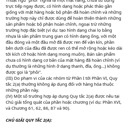
trực tiếp ngay được, có hình dạng hoặc phác thảo gần
giống với mặt hàng hoặc bộ phận đã hoàn chỉnh và những
trường hợp này chỉ được dùng để hoàn thiện thành những
sản phẩm hoặc bộ phận hoàn chỉnh, ngoại trừ những
trường hợp đặc biệt (ví dụ: tạo hình dạng chai lọ bằng
nhựa là sản phẩm trung gian có hình dạng ống, với một
đầu đóng và một đầu mở đã được ren để vặn kín, phần
bên dưới của đầu đã được ren có thể mở rộng hoặc kéo dài
tới kích cỡ hoặc hình dạng mong muốn). Bán sản phẩm
chưa có hình dạng cơ bản của mặt hàng đã hoàn chỉnh (ví
dụ thường là những hình ở dạng thanh, đĩa, ống…) không
được gọi là “phôi”.
(III) Do phạm vi của các nhóm từ Phần I tới Phần VI, Quy
tắc 2(a) thường không áp dụng đối với hàng hóa thuộc
những phần này.
(IV) Một số trường hợp áp dụng Quy tắc 2(a) được nêu tại
Chú giải tổng quát của phần hoặc chương (ví dụ: Phần XVI,
và Chương 61, 62, 86, 87 và 90).
CHÚ GIẢI QUY TẮC 2(A):