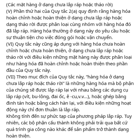
(Các mặt hàng ở dạng chưa lắp ráp hoặc tháo rời)
(V) Phần thứ hai của Quy tắc 2(a) quy định rằng hàng hóa
hoàn chỉnh hoặc hoàn thiện ở dạng chưa lắp ráp hoặc
dạng tháo rời được phân loại cùng nhóm với hàng hóa đó
đã lắp ráp. Hàng hóa thường ở dạng này do yêu cầu hoặc
sự thuận tiện cho việc đóng gói hoặc vận chuyển.
(VI) Quy tắc này cũng áp dụng với hàng hóa chưa hoàn
chỉnh hoặc chưa hoàn thiện, ở dạng chưa lắp ráp hoặc
tháo rời với điều kiện những mặt hàng này được phân loại
như hàng hóa đã hoàn chỉnh hoặc hoàn thiện theo phần
đầu của Quy tắc này.
(VII) Theo mục đích của Quy tắc này, “hàng hóa ở dạng
chưa lắp ráp hoặc tháo rời” là những hàng hóa mà bộ phận
của chúng sẽ được lắp ráp lại với nhau bằng các dụng cụ
lắp ráp (vít, bu-lông, đai ốc, ê -cu,v.v…), hoặc ghép bằng
đinh tán hoặc bằng cách hàn lại, với điều kiện những hoạt
động này chỉ đơn thuần là lắp ráp.
Không tính đến sự phức tạp của phương pháp lắp ráp. Tuy
nhiên, các bộ phận cấu thành không phải trải qua bất cứ
quá trình gia công nào khác để sản phẩm trở thành dạng
hoàn thiện.