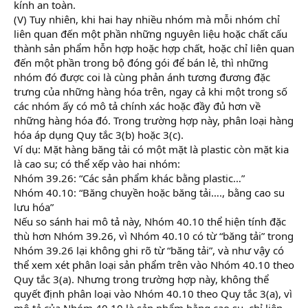
kính an toàn.
(V) Tuy nhiên, khi hai hay nhiều nhóm mà mỗi nhóm chỉ
liên quan đến một phần những nguyên liệu hoặc chất cấu
thành sản phẩm hỗn hợp hoặc hợp chất, hoặc chỉ liên quan
đến một phần trong bộ đóng gói để bán lẻ, thì những
nhóm đó được coi là cùng phản ánh tương đương đặc
trưng của những hàng hóa trên, ngay cả khi một trong số
các nhóm ấy có mô tả chính xác hoặc đầy đủ hơn về
những hàng hóa đó. Trong trường hợp này, phân loại hàng
hóa áp dụng Quy tắc 3(b) hoặc 3(c).
Ví dụ: Mặt hàng băng tải có một mặt là plastic còn mặt kia
là cao su; có thể xếp vào hai nhóm:
Nhóm 39.26: “Các sản phẩm khác bằng plastic…”
Nhóm 40.10: “Băng chuyền hoặc băng tải…., bằng cao su
lưu hóa”
Nếu so sánh hai mô tả này, Nhóm 40.10 thể hiện tính đặc
thù hơn Nhóm 39.26, vì Nhóm 40.10 có từ “băng tải” trong
Nhóm 39.26 lại không ghi rõ từ “băng tải”, và như vậy có
thể xem xét phân loại sản phẩm trên vào Nhóm 40.10 theo
Quy tắc 3(a). Nhưng trong trường hợp này, không thể
quyết định phân loại vào Nhóm 40.10 theo Quy tắc 3(a), vì
mô tả của Nhóm 40.10 là sản phẩm bằng cao su, chỉ liên