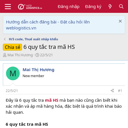
Đăng nhập
Đăng ký
Hướng dẫn cách đăng bài - Đặt câu hỏi lên
weblogistics.vn
H/S code, Thuế xuất nhập khẩu
6 quy tắc tra mã HS
Chia sẻ
T
N
Mai Thị Hương
22/5/21
h
g
r
à
Mai Thị Hương
e
y
M
a
g
New member
d
ử
s
i
t
22/5/21
#1
a
Đây là 6 quy tắc tra
mã HS
mà bạn nào cũng cần biết khi
r
xác nhận và áp mã hàng hóa, đặc biệt là quá trình khai báo
t
e
hải quan.
r
6 quy tắc tra mã HS