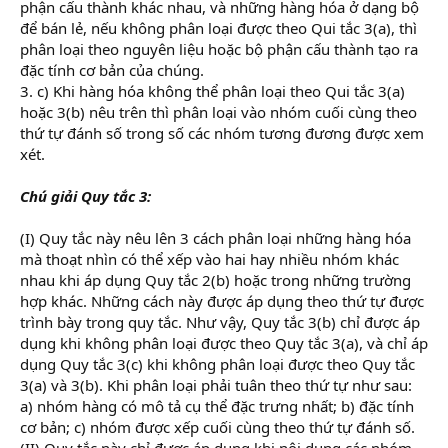
phận cấu thành khác nhau, và những hàng hóa ở dạng bộ
để bán lẻ, nếu không phân loại được theo Qui tắc 3(a), thì
phân loại theo nguyên liệu hoặc bộ phận cấu thành tạo ra
đặc tính cơ bản của chúng.
3. c) Khi hàng hóa không thể phân loại theo Qui tắc 3(a)
hoặc 3(b) nêu trên thì phân loại vào nhóm cuối cùng theo
thứ tự đánh số trong số các nhóm tương đương được xem
xét.
Chú giải Quy tắc 3:
(I) Quy tắc này nêu lên 3 cách phân loại những hàng hóa
mà thoạt nhìn có thể xếp vào hai hay nhiều nhóm khác
nhau khi áp dụng Quy tắc 2(b) hoặc trong những trường
hợp khác. Những cách này được áp dụng theo thứ tự được
trình bày trong quy tắc. Như vậy, Quy tắc 3(b) chỉ được áp
dụng khi không phân loại được theo Quy tắc 3(a), và chỉ áp
dụng Quy tắc 3(c) khi không phân loại được theo Quy tắc
3(a) và 3(b). Khi phân loại phải tuân theo thứ tự như sau:
a) nhóm hàng có mô tả cụ thể đặc trưng nhất; b) đặc tính
cơ bản; c) nhóm được xếp cuối cùng theo thứ tự đánh số.
(II) Quy tắc này chỉ được áp dụng khi nội dung các nhóm,