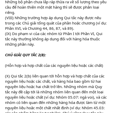
Những bộ phận chưa lắp ráp thừa ra về số lượng theo yêu
cầu để hoàn thiện một mặt hàng thì sẽ được phân loại
riêng.
(VIII) Những trường hợp áp dụng Qui tắc này được nêu
trong các Chú giải tổng quát của phần hoặc chương (ví dụ:
Phần XVI, và Chương 44, 86, 87, và 89).
(IX) Do phạm vi của các nhóm từ Phần I tới Phần VI, Qui
tắc này thường không áp dụng đối với hàng hóa thuộc
những phần này.
CHÚ GIẢI QUY TẮC 2(B):
(Hỗn hợp và hợp chất của các nguyên liệu hoặc các chất)
(X) Qui tắc 2(b) liên quan tới hỗn hợp và hợp chất của các
nguyên liệu hoặc các chất, và hàng hóa bao gồm từ hai
nguyên liệu hoặc hai chất trở lên. Những nhóm mà Quy
tắc này đề cập tới là những nhóm liên quan đến một loại
nguyên liệu hoặc chất (ví dụ: Nhóm 05.07: ngà voi), và các
nhóm có liên quan đến những hàng hóa được làm từ một
nguyên liệu hoặc một chất nhất định (ví dụ: Nhóm 45.03:
các sản phẩm bằng lie tự nhiên). Chú ý rằng Quy tắc này