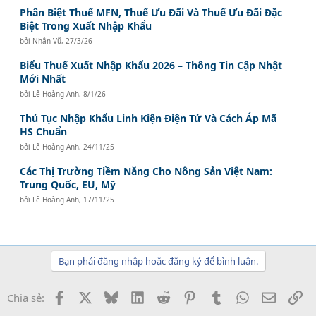
Phân Biệt Thuế MFN, Thuế Ưu Đãi Và Thuế Ưu Đãi Đặc
Biệt Trong Xuất Nhập Khẩu
bởi
Nhân Vũ
,
27/3/26
Biểu Thuế Xuất Nhập Khẩu 2026 – Thông Tin Cập Nhật
Mới Nhất
bởi
Lê Hoàng Anh
,
8/1/26
Thủ Tục Nhập Khẩu Linh Kiện Điện Tử Và Cách Áp Mã
HS Chuẩn
bởi
Lê Hoàng Anh
,
24/11/25
Các Thị Trường Tiềm Năng Cho Nông Sản Việt Nam:
Trung Quốc, EU, Mỹ
bởi
Lê Hoàng Anh
,
17/11/25
Bạn phải đăng nhập hoặc đăng ký để bình luận.
Facebook
X
Bluesky
LinkedIn
Reddit
Pinterest
Tumblr
WhatsApp
Email
Li
Chia sẻ: