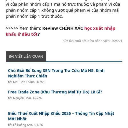
vi của phân nhóm cấp 1 mà nó trực thuộc; và phạm vi của
phân nhóm cấp 1 không vượt quá phạm vi của nhóm mà
phân nhóm cấp 1 trực thuộc.
>>>>> Xem thêm:
Review CHÍNH XÁC
học xuất nhập
khẩu ở đâu tốt
?
Sửa lần cuối bởi điều hành viên:
26/5/21
BÀI VIẾT LIÊN QUAN
Chú Giải Bổ Sung SEN Trong Tra Cứu Mã HS: Kinh
Nghiệm Thực Chiến
bởi
Mai Tiến Thành
,
3/7/26
Free Trade Zone (Khu Thương Mại Tự Do) Là Gì?
bởi
Nguyễn Hoài
,
1/6/26
Biểu Thuế Xuất Nhập Khẩu 2026 – Thông Tin Cập Nhật
Mới Nhất
bởi
Lê Hoàng Anh
,
8/1/26