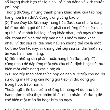
số lượng thích hợp các lọ gia vị có hình dáng và kích thước
phù hợp.
Thông thường, những thành phần khác nhau của tập hợp
hàng hóa trên được đựng trong cùng bao bì.
(X) Theo Quy tắc 3(b) này, hàng hóa được coi như “ở dạng
bộ được đóng gói để bán lẻ” phải có những điều kiện sau:
a) Phải có ít nhất hai loại hàng khác nhau, mà ngay từ ban
đầu thoạt nhìn có thể xếp vào nhiều nhóm hàng khác
nhau. Ví dụ: sáu cái dĩa (nĩa) nấu ăn không thể coi là một
bộ theo Qui tắc này, vì không thể xếp sáu cái dĩa (nĩa) nấu
ăn vào hai nhóm hàng;
b) Gồm những sản phẩm hoặc hàng hóa được xếp đặt
cùng nhau để đáp ứng một yêu cầu nhất định hoặc để thực
hiện một chức năng xác định; và
c) Được xếp theo cách thích hợp để bán trực tiếp cho người
sử dụng mà không cần đóng gói tiếp (ví dụ: đóng gói
trong hộp, tráp, hòm).
Thuật ngữ trên bao trùm những bộ hàng, ví dụ như bộ
hàng gồm nhiều thực phẩm khác nhau nhằm sử dựng để
chế biến một món ăn hoặc bữa ăn ngay.
Các ví dụ về bộ hàng có thể được phân loại theo Qui tắc