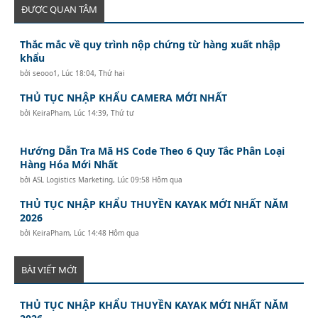
ĐƯỢC QUAN TÂM
Thắc mắc về quy trình nộp chứng từ hàng xuất nhập
khẩu
bởi
seooo1
,
Lúc 18:04, Thứ hai
THỦ TỤC NHẬP KHẨU CAMERA MỚI NHẤT
bởi
KeiraPham
,
Lúc 14:39, Thứ tư
Hướng Dẫn Tra Mã HS Code Theo 6 Quy Tắc Phân Loại
Hàng Hóa Mới Nhất
bởi
ASL Logistics Marketing
,
Lúc 09:58 Hôm qua
THỦ TỤC NHẬP KHẨU THUYỀN KAYAK MỚI NHẤT NĂM
2026
bởi
KeiraPham
,
Lúc 14:48 Hôm qua
BÀI VIẾT MỚI
THỦ TỤC NHẬP KHẨU THUYỀN KAYAK MỚI NHẤT NĂM