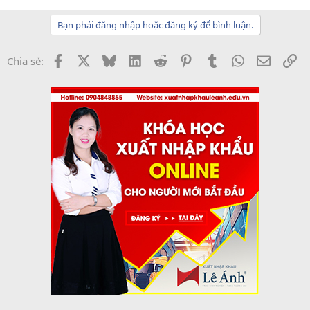
Bạn phải đăng nhập hoặc đăng ký để bình luận.
Facebook
X
Bluesky
LinkedIn
Reddit
Pinterest
Tumblr
WhatsApp
Email
Li
Chia sẻ: