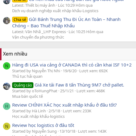
Latest: Thiết bị máy ảnh
Lúc 10:29 Hôm qua
Dịch vụ doanh nghiệp xuất nhập khẩu-Logistics
Gửi Bánh Trung Thu Đi Úc An Toàn – Nhanh
Chia sẻ
Chóng – Bao Thuế Nhập Khẩu
Latest: Văn Nhã _LHP Express
Lúc 10:25 Hôm qua
Vận chuyển đa phương thức
Xem nhiều
Hàng đi USA via cảng ở CANADA thì có cần khai ISF 10+2
N
Started by Nguyễn Thị Nhi
19/6/20
Lượt xem: 692K
Thủ tục hải quan
Giá Xe tải Faw 8 tấn Thùng 9M7 chở pallet.
Quảng cáo
Started by oToHungPhat
25/1/21
Lượt xem: 468K
Mua bán quốc tế
Review CHÍNH XÁC học xuất nhập khẩu ở đâu tốt?
H
Started by Hà Linh
2/5/18
Lượt xem: 233K
Học xuất nhập khẩu-logistics
Review học logistics ở đâu tốt
N
Started by Nguyễn Sung
13/10/18
Lượt xem: 143K