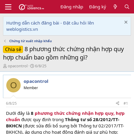
Đăng nhập
Đăng ký
Hướng dẫn cách đăng bài - Đặt câu hỏi lên
weblogistics.vn
Chứng từ xuất nhập khẩu
8 phương thức chứng nhận hợp quy
Chia sẻ
hợp chuẩn bao gồm những gì?
T
N
opacontrol
6/8/25
h
g
r
à
opacontrol
e
y
O
a
g
Member
d
ử
s
i
t
6/8/25
#1
a
Dưới đây là
8
phương thức chứng nhận hợp quy, hợp
r
chuẩn
được quy định trong
Thông tư số 28/2012/TT-
t
e
BKHCN
(được sửa đổi bổ sung bởi Thông tư 02/2017/TT-
r
BKHCN), áp dụng cho hoạt động đánh giá sự phù hợp: