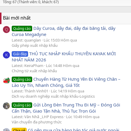
Tổng: 67 (Thành viên: 0, khách: 67)
Bài mới nhất
Dây Curoa, dây đai, dây đai băng tải, dây
Quảng cáo
Q
Curoa Megadyne
Latest: quanglan
Lúc 15:03 Hôm qua
Giấy phép xuất nhập khẩu
THỦ TỤC NHẬP KHẨU THUYỀN KAYAK MỚI
Giải đáp
K
NHẤT NĂM 2026
Latest: KeiraPham
Lúc 14:48 Hôm qua
Chứng từ xuất nhập khẩu
Chuyển Hàng Từ Hưng Yên Đi Viêng Chăn –
Quảng cáo
Lào Uy Tín, Nhanh Chóng, Giá Tốt
Latest: Thành Vinh01
Lúc 14:19 Hôm qua
Dịch vụ doanh nghiệp xuất nhập khẩu-Logistics
Gửi Lồng Đèn Trung Thu Đi Mỹ – Đóng Gói
Quảng cáo
Cẩn Thận, Giao Tận Nhà, Thủ Tục Trọn Gói
Latest: Văn Nhã _LHP Express
Lúc 10:49 Hôm qua
Vận chuyển đa phương thức
Có nên mua cửa hàng bán tóc giả nước ngoài
Chia sẻ