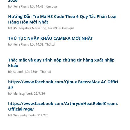
2026
bởi
KeiraPham
,
Lúc 14:48 Hôm qua
Hướng Dẫn Tra Mã HS Code Theo 6 Quy Tắc Phân Loại
Hàng Hóa Mới Nhất
bởi
ASL Logistics Marketing
,
Lúc 09:58 Hôm qua
THỦ TỤC NHẬP KHẨU CAMERA MỚI NHẤT
bởi
KeiraPham
,
Lúc 14:39, Thứ tư
Thắc mắc về quy trình nộp chứng từ hàng xuất nhập
khẩu
bởi
seooo1
,
Lúc 18:04, Thứ hai
https://www.facebook.com/Qinux.BreezaMax.AC.Offici
al/
bởi
Mariasgilbert
,
23/7/26
https://www.facebook.com/ArthryonHeatReliefCream.
OfficialPage/
bởi
Winifredgilberts
,
21/7/26