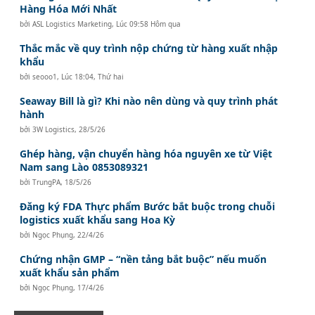
Hàng Hóa Mới Nhất
bởi
ASL Logistics Marketing
,
Lúc 09:58 Hôm qua
Thắc mắc về quy trình nộp chứng từ hàng xuất nhập
khẩu
bởi
seooo1
,
Lúc 18:04, Thứ hai
Seaway Bill là gì? Khi nào nên dùng và quy trình phát
hành
bởi
3W Logistics
,
28/5/26
Ghép hàng, vận chuyển hàng hóa nguyên xe từ Việt
Nam sang Lào 0853089321
bởi
TrungPA
,
18/5/26
Đăng ký FDA Thực phẩm Bước bắt buộc trong chuỗi
logistics xuất khẩu sang Hoa Kỳ
bởi
Ngọc Phụng
,
22/4/26
Chứng nhận GMP – “nền tảng bắt buộc” nếu muốn
xuất khẩu sản phẩm
bởi
Ngọc Phụng
,
17/4/26