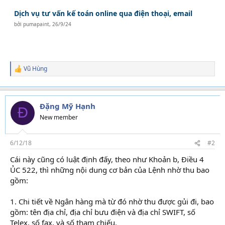
Dịch vụ tư vấn kế toán online qua điện thoại, email
bởi
pumapaint
,
26/9/24
Vũ Hùng
R
e
a
c
t
Đặng Mỹ Hạnh
Đ
i
New member
o
n
s
6/12/18
#2
:
Cái này cũng có luật định đấy, theo như Khoản b, Điều 4
ỦC 522, thì những nội dung cơ bản của Lệnh nhờ thu bao
gồm:
1. Chi tiết về Ngân hàng mà từ đó nhờ thu được gủi đi, bao
gồm: tên địa chỉ, địa chỉ bưu điện và địa chỉ SWIFT, số
Telex, số fax, và số tham chiếu.