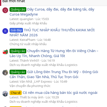
Bài mới nhất
Dây Curoa, dây đai, dây đai băng tải, dây
Quảng cáo
Q
Curoa Megadyne
Latest: quanglan
Lúc 15:03
Giấy phép xuất nhập khẩu
THỦ TỤC NHẬP KHẨU THUYỀN KAYAK MỚI
Giải đáp
K
NHẤT NĂM 2026
Latest: KeiraPham
Lúc 14:48
Chứng từ xuất nhập khẩu
Chuyển Hàng Từ Hưng Yên Đi Viêng Chăn –
Quảng cáo
Lào Uy Tín, Nhanh Chóng, Giá Tốt
Latest: Thành Vinh01
Lúc 14:19
Dịch vụ doanh nghiệp xuất nhập khẩu-Logistics
Gửi Lồng Đèn Trung Thu Đi Mỹ – Đóng Gói
Quảng cáo
Cẩn Thận, Giao Tận Nhà, Thủ Tục Trọn Gói
Latest: Văn Nhã _LHP Express
Lúc 10:49
Vận chuyển đa phương thức
Có nên mua cửa hàng bán tóc giả nước ngoài
Chia sẻ
Latest: Thiết bị máy ảnh
Lúc 10:29
Dịch vụ doanh nghiệp xuất nhập khẩu-Logistics