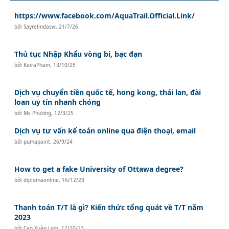
https://www.facebook.com/AquaTrail.Official.Link/
bởi
Sayrelindasw
,
21/7/26
Thủ tục Nhập Khẩu vòng bi, bạc đạn
bởi
KeiraPham
,
13/10/25
Dịch vụ chuyển tiền quốc tế, hong kong, thái lan, đài
loan uy tín nhanh chóng
bởi
Ms Phương
,
12/3/25
Dịch vụ tư vấn kế toán online qua điện thoại, email
bởi
pumapaint
,
26/9/24
How to get a fake University of Ottawa degree?
bởi
diplomaonline
,
16/12/23
Thanh toán T/T là gì? Kiến thức tổng quát về T/T năm
2023
bởi
Cao Xuân Linh
,
17/10/23