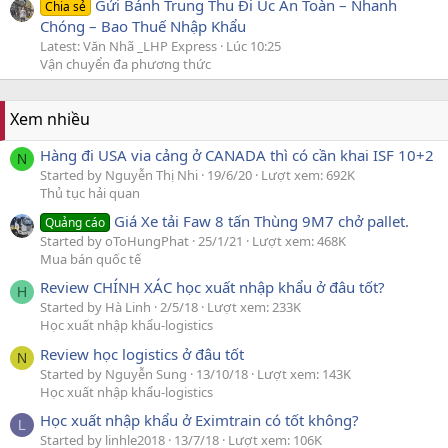
Gửi Bánh Trung Thu Đi Úc An Toàn – Nhanh
Chia sẻ
Chóng – Bao Thuế Nhập Khẩu
Latest: Văn Nhã _LHP Express
Lúc 10:25
Vận chuyển đa phương thức
Xem nhiều
Hàng đi USA via cảng ở CANADA thì có cần khai ISF 10+2
N
Started by Nguyễn Thị Nhi
19/6/20
Lượt xem: 692K
Thủ tục hải quan
Giá Xe tải Faw 8 tấn Thùng 9M7 chở pallet.
Quảng cáo
Started by oToHungPhat
25/1/21
Lượt xem: 468K
Mua bán quốc tế
Review CHÍNH XÁC học xuất nhập khẩu ở đâu tốt?
H
Started by Hà Linh
2/5/18
Lượt xem: 233K
Học xuất nhập khẩu-logistics
Review học logistics ở đâu tốt
N
Started by Nguyễn Sung
13/10/18
Lượt xem: 143K
Học xuất nhập khẩu-logistics
Học xuất nhập khẩu ở Eximtrain có tốt không?
L
Started by linhle2018
13/7/18
Lượt xem: 106K