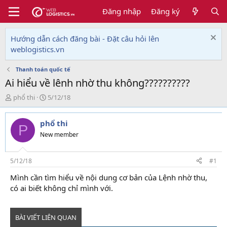
Đăng nhập
Đăng ký
Hướng dẫn cách đăng bài - Đặt câu hỏi lên
weblogistics.vn
Thanh toán quốc tế
Ai hiểu về lênh nhờ thu không??????????
T
N
phổ thi
5/12/18
h
g
r
à
phổ thi
e
y
P
a
g
New member
d
ử
s
i
t
5/12/18
#1
a
Mình cần tìm hiểu về nội dung cơ bản của Lệnh nhờ thu,
r
có ai biết không chỉ mình với.
t
e
r
BÀI VIẾT LIÊN QUAN