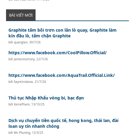
BÀI VIẾT MỚI
Graphite tấm bôi trơn con lăn lò quay, Graphite làm
kín đầu lò, tấm chặn Graphite
bởi
quanglan
,
30/7/26
https://www.facebook.com/CoolPillow.Official/
bởi
Jamesmortony
,
22/7/26
https://www.facebook.com/AquaTrail.Official.Link/
bởi
Sayrelindasw
,
21/7/26
Thủ tục Nhập Khẩu vòng bi, bạc đạn
bởi
KeiraPham
,
13/10/25
Dịch vụ chuyển tiền quốc tế, hong kong, thái lan, đài
loan uy tín nhanh chóng
bởi
Ms Phương
,
12/3/25