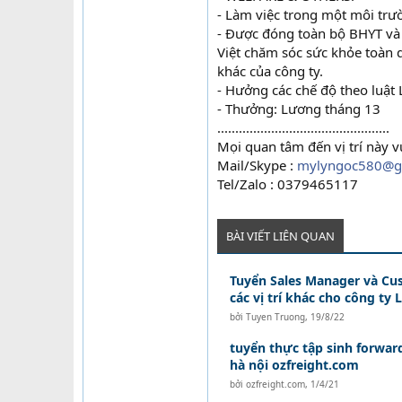
- Làm việc trong một môi tr
- Được đóng toàn bộ BHYT và
Việt chăm sóc sức khỏe toàn d
khác của công ty.
- Hưởng các chế độ theo luật
- Thưởng: Lương tháng 13
................................................
Mọi quan tâm đến vị trí này vu
Mail/Skype :
mylyngoc580@g
Tel/Zalo : 0379465117
BÀI VIẾT LIÊN QUAN
Tuyển Sales Manager và Cu
các vị trí khác cho công ty L
bởi
Tuyen Truong
,
19/8/22
tuyển thực tập sinh forwar
hà nội ozfreight.com
bởi
ozfreight.com
,
1/4/21