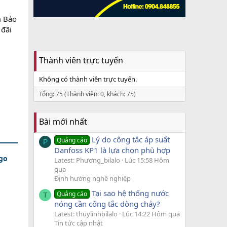
m Bảo
 đãi
Thành viên trực tuyến
Không có thành viên trực tuyến.
Tổng: 75 (Thành viên: 0, khách: 75)
Bài mới nhất
Lý do công tắc áp suất
Quảng cáo
P
Danfoss KP1 là lựa chọn phù hợp
rgo
Latest: Phương_bilalo
Lúc 15:58 Hôm
qua
Định hướng nghề nghiệp
Tại sao hệ thống nước
Quảng cáo
T
nóng cần công tắc dòng chảy?
Latest: thuylinhbilalo
Lúc 14:22 Hôm qua
Tin tức cập nhật