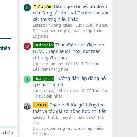
Đánh giá chi tiết ưu điểm
Thảo luận
P
của Công tắc áp suất Danfoss so với
các thương hiệu khác
Latest: Phương_bilalo
Lúc 16:58, Thứ sáu
Dịch vụ doanh nghiệp xuất nhập khẩu-
Logistics
Than điện cực, điện cực
Quảng cáo
Q
 nhân
EDM, Graphite lõi inox, bột than
chì, vảy Graphite
Latest: quanglan
Lúc 16:13, Thứ sáu
Bảo hiểm hàng hóa
Hướng dẫn lắp đồng hồ
Quảng cáo
T
áp suất chi tiết
Latest: thuylinhbilalo
Lúc 12:07, Thứ sáu
Tin tức cập nhật
Phân biệt tóc giả bằng tóc
Chia sẻ
thật và tóc giả sợi tổng hợp chi tiết
Latest: Thiết bị máy ảnh
Lúc 09:21, Thứ
sáu
Dịch vụ doanh nghiệp xuất nhập khẩu-
nh luận.
Logistics