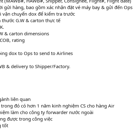
nt (MAWB#, HAWB#, Shipper, Consignee, Flight#, Flight date)
ời gửi hàng, bao gồm xác nhận đặt vé máy bay & gửi đến Ops
ửi vận chuyển dox để kiểm tra trước
h thước G.W & carton thực tế
K.
G.W & carton dimensions
 COB, rating
ing dox to Ops to send to Airlines
B & delivery to Shipper/Factory.
gành liên quan
 trong đó có hơn 1 năm kinh nghiệm CS cho hàng Air
ghiệm làm cho công ty forwarder nước ngoài
ụng được trong công việc
 tốt