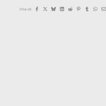
Facebook
X
Bluesky
LinkedIn
Reddit
Pinterest
Tumblr
What
Chia sẻ: