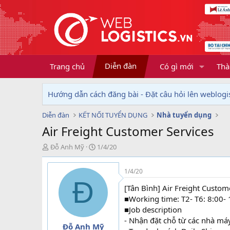
Diễn đàn
Trang chủ
Có gì mới
Thà
Hướng dẫn cách đăng bài - Đặt câu hỏi lên weblogis
Diễn đàn
KẾT NỐI TUYỂN DỤNG
Nhà tuyển dụng
Air Freight Customer Services
T
N
Đỗ Anh Mỹ
1/4/20
h
g
r
à
1/4/20
e
y
Đ
a
g
[Tân Bình] Air Freight Custo
d
ử
■Working time: T2- T6: 8:00- 
s
i
■Job description
t
- Nhận đặt chỗ từ các nhà má
a
Đỗ Anh Mỹ
r