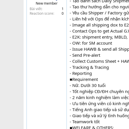
- Tạo danh sách Daily Shipme
New member
t
- Tạo thư hướng dẫn cho ngư
Bài viết
1
e
- Yêu cầu Shipper / Factory g
Reaction score
0
r
- Liên hệ với Ops để nhận kíc
- Image all shipping dox to E2
- Contact Ops to get Actual 
- E2K: shipment entry, MBLD,
- OW: for SM account
- Issue HAWB & send all Shipp
- Send Pre-alert
- Collect Customs Sheet + HAW
- Tracking & Tracing
- Reporting
■Requirement
- Nữ. Dưới 30 tuổi
- Tốt nghiệp CĐ/ĐH chuyên n
- 2 năm kinh nghiệm làm việc
- Ưu tiên ứng viên có kinh n
- Tiếng Anh giao tiếp và sử d
- Giao tiếp và xử lý tình huống
- Teamwork tốt
■WELFARE & OTHERS: