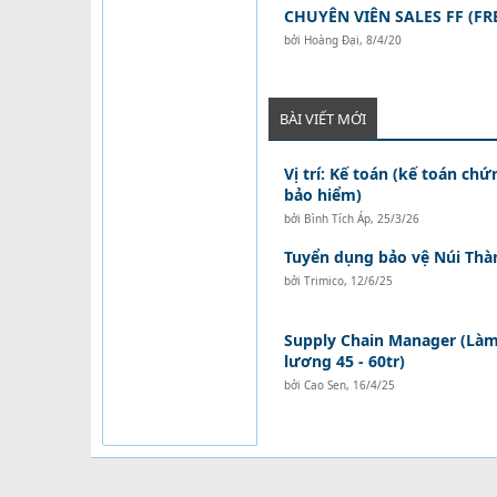
CHUYÊN VIÊN SALES FF (F
bởi
Hoàng Đại
,
8/4/20
BÀI VIẾT MỚI
Vị trí: Kế toán (kế toán ch
bảo hiểm)
bởi
Bình Tích Áp
,
25/3/26
Tuyển dụng bảo vệ Núi Thà
bởi
Trimico
,
12/6/25
Supply Chain Manager (Làm 
lương 45 - 60tr)
bởi
Cao Sen
,
16/4/25