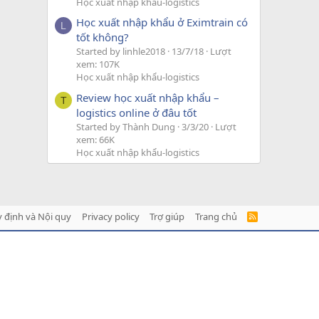
Học xuất nhập khẩu-logistics
Học xuất nhập khẩu ở Eximtrain có
L
tốt không?
Started by linhle2018
13/7/18
Lượt
xem: 107K
Học xuất nhập khẩu-logistics
Review học xuất nhập khẩu –
T
logistics online ở đâu tốt
Started by Thành Dung
3/3/20
Lượt
xem: 66K
Học xuất nhập khẩu-logistics
 định và Nội quy
Privacy policy
Trợ giúp
Trang chủ
R
S
S