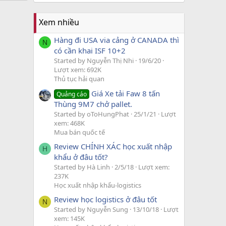
Xem nhiều
Hàng đi USA via cảng ở CANADA thì
N
có cần khai ISF 10+2
Started by Nguyễn Thị Nhi
19/6/20
Lượt xem: 692K
Thủ tục hải quan
Giá Xe tải Faw 8 tấn
Quảng cáo
Thùng 9M7 chở pallet.
Started by oToHungPhat
25/1/21
Lượt
xem: 468K
Mua bán quốc tế
Review CHÍNH XÁC học xuất nhập
H
khẩu ở đâu tốt?
Started by Hà Linh
2/5/18
Lượt xem:
237K
Học xuất nhập khẩu-logistics
Review học logistics ở đâu tốt
N
Started by Nguyễn Sung
13/10/18
Lượt
xem: 145K