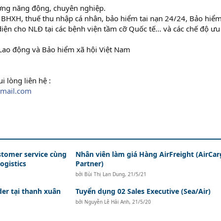
ường năng động, chuyên nghiệp.
 BHXH, thuế thu nhập cá nhân, bảo hiểm tai nạn 24/24, Bảo hiể
iện cho NLĐ tại các bệnh viện tầm cỡ Quốc tế... và các chế độ ưu
 Lao động và Bảo hiểm xã hội Việt Nam
i lòng liên hệ :
mail.com
stomer service cùng
Nhân viên làm giá Hàng AirFreight (AirCa
ogistics
Partner)
bởi
Bùi Thị Lan Dung
,
21/5/21
der tại thanh xuân
Tuyển dụng 02 Sales Executive (Sea/Air)
bởi
Nguyễn Lê Hải Anh
,
21/5/20