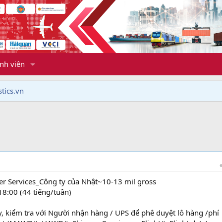
nh viên
tics.vn
mer Services_Công ty của Nhật~10-13 mil gross
18:00 (44 tiếng/tuần)
y, kiểm tra với Người nhận hàng / UPS để phê duyệt lô hàng /phí