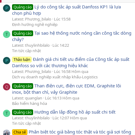
Lý do công tắc áp suất Danfoss KP1 là lựa
Quảng cáo
P
chọn phù hợp
Latest: Phương_bilalo
Lúc 15:58
Định hướng nghề nghiệp
Tại sao hệ thống nước nóng cần công tắc dòng
Quảng cáo
T
chảy?
Latest: thuylinhbilalo
Lúc 14:22
Tin tức cập nhật
Đánh giá chi tiết ưu điểm của Công tắc áp suất
Thảo luận
P
Danfoss so với các thương hiệu khác
Latest: Phương_bilalo
Lúc 16:58 Hôm qua
Dịch vụ doanh nghiệp xuất nhập khẩu-Logistics
Than điện cực, điện cực EDM, Graphite lõi
Quảng cáo
Q
inox, bột than chì, vảy Graphite
Latest: quanglan
Lúc 16:13 Hôm qua
Bảo hiểm hàng hóa
Hướng dẫn lắp đồng hồ áp suất chi tiết
Quảng cáo
T
Latest: thuylinhbilalo
Lúc 12:07 Hôm qua
Tin tức cập nhật
Phân biệt tóc giả bằng tóc thật và tóc giả sợi tổng
Chia sẻ