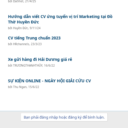
bởi
DatViet
,
21/4/25
Hướng dẫn viết CV ứng tuyển vị trí Marketing tại Đồ
Thờ Huyền Đức
bởi
Huyền Đức
,
9/11/24
CV tiếng Trung chuẩn 2023
bởi
HRchannels
,
23/3/23
Xe gửi hàng đi Hải Dương giá rẻ
bởi
TRƯƠNGTHANHTHỦY
,
16/6/22
SỰ KIỆN ONLINE - NGÀY HỘI GIẢI CỨU CV
bởi
Thu Ngan
,
15/6/22
Bạn phải đăng nhập hoặc đăng ký để bình luận.