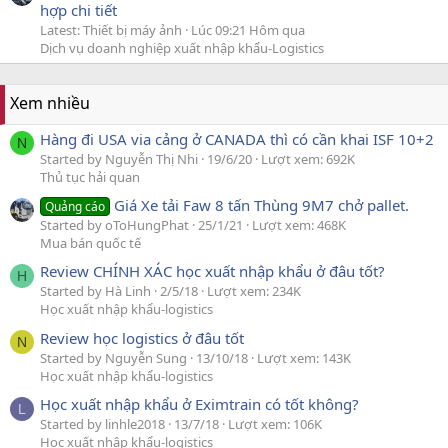
hợp chi tiết
Latest: Thiết bị máy ảnh
Lúc 09:21 Hôm qua
Dịch vụ doanh nghiệp xuất nhập khẩu-Logistics
Xem nhiều
Hàng đi USA via cảng ở CANADA thì có cần khai ISF 10+2
N
Started by Nguyễn Thị Nhi
19/6/20
Lượt xem: 692K
Thủ tục hải quan
Giá Xe tải Faw 8 tấn Thùng 9M7 chở pallet.
Quảng cáo
Started by oToHungPhat
25/1/21
Lượt xem: 468K
Mua bán quốc tế
Review CHÍNH XÁC học xuất nhập khẩu ở đâu tốt?
H
Started by Hà Linh
2/5/18
Lượt xem: 234K
Học xuất nhập khẩu-logistics
Review học logistics ở đâu tốt
N
Started by Nguyễn Sung
13/10/18
Lượt xem: 143K
Học xuất nhập khẩu-logistics
Học xuất nhập khẩu ở Eximtrain có tốt không?
L
Started by linhle2018
13/7/18
Lượt xem: 106K
Học xuất nhập khẩu-logistics