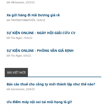
bởi
HRchannels
,
23/3/23
Xe gửi hàng đi Hải Dương giá rẻ
bởi
TRƯƠNGTHANHTHỦY
,
16/6/22
SỰ KIỆN ONLINE - NGÀY HỘI GIẢI CỨU CV
bởi
Thu Ngan
,
15/6/22
SỰ KIỆN ONLINE - PHỎNG VẤN GIẢ ĐỊNH
bởi
Thu Ngan
,
6/6/22
BÀI VIẾT MỚI
Báo cáo thuế cho công ty mới thành lập như thế nào?
bởi
hotrotinviet
,
23/8/25
Ưu điểm máy nội soi tai mũi họng là gì?