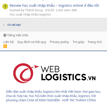
Review học xuất nhập khẩu – logistics online ở đâu tốt
T
Started by Thành Dung
3/3/20
Lượt xem: 66K
Học xuất nhập khẩu-logistics
CV nổi bật
Tiếng Việt (VN)
Liên hệ
Quy định và Nội quy
Privacy policy
Trợ giúp
Trang chủ
R
S
S
Diễn đàn xuất nhập khẩu, logistics lớn nhất Việt Nam. Nơi giao lưu,
chia sẻ, hợp tác, học hỏi kiến thức xuất nhập khẩu, logistics. Với
phương châm CHIA SẺ KINH NGHIỆM - HỢP TÁC THÀNH CÔNG