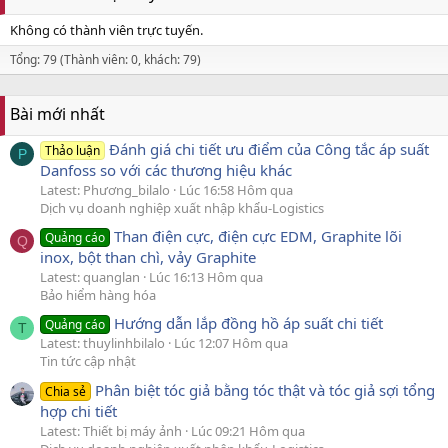
Không có thành viên trực tuyến.
Tổng: 79 (Thành viên: 0, khách: 79)
Bài mới nhất
Đánh giá chi tiết ưu điểm của Công tắc áp suất
Thảo luận
P
Danfoss so với các thương hiệu khác
Latest: Phương_bilalo
Lúc 16:58 Hôm qua
Dịch vụ doanh nghiệp xuất nhập khẩu-Logistics
Than điện cực, điện cực EDM, Graphite lõi
Quảng cáo
Q
inox, bột than chì, vảy Graphite
Latest: quanglan
Lúc 16:13 Hôm qua
Bảo hiểm hàng hóa
Hướng dẫn lắp đồng hồ áp suất chi tiết
Quảng cáo
T
Latest: thuylinhbilalo
Lúc 12:07 Hôm qua
Tin tức cập nhật
Phân biệt tóc giả bằng tóc thật và tóc giả sợi tổng
Chia sẻ
hợp chi tiết
Latest: Thiết bị máy ảnh
Lúc 09:21 Hôm qua