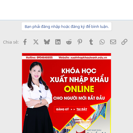
Bạn phải đăng nhập hoặc đăng ký để bình luận.
Facebook
X
Bluesky
LinkedIn
Reddit
Pinterest
Tumblr
WhatsApp
Email
Li
Chia sẻ: