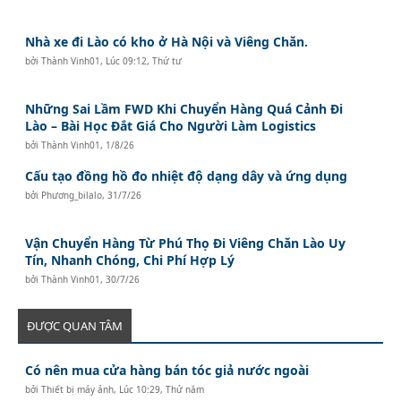
Nhà xe đi Lào có kho ở Hà Nội và Viêng Chăn.
bởi
Thành Vinh01
,
Lúc 09:12, Thứ tư
Những Sai Lầm FWD Khi Chuyển Hàng Quá Cảnh Đi
Lào – Bài Học Đắt Giá Cho Người Làm Logistics
bởi
Thành Vinh01
,
1/8/26
Cấu tạo đồng hồ đo nhiệt độ dạng dây và ứng dụng
bởi
Phương_bilalo
,
31/7/26
Vận Chuyển Hàng Từ Phú Thọ Đi Viêng Chăn Lào Uy
Tín, Nhanh Chóng, Chi Phí Hợp Lý
bởi
Thành Vinh01
,
30/7/26
ĐƯỢC QUAN TÂM
Có nên mua cửa hàng bán tóc giả nước ngoài
bởi
Thiết bị máy ảnh
,
Lúc 10:29, Thứ năm