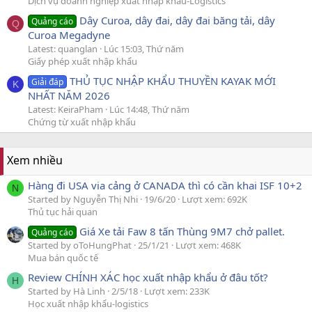
Dịch vụ doanh nghiệp xuất nhập khẩu-Logistics
Dây Curoa, dây đai, dây đai băng tải, dây
Quảng cáo
Q
Curoa Megadyne
Latest: quanglan
Lúc 15:03, Thứ năm
Giấy phép xuất nhập khẩu
THỦ TỤC NHẬP KHẨU THUYỀN KAYAK MỚI
Giải đáp
K
NHẤT NĂM 2026
Latest: KeiraPham
Lúc 14:48, Thứ năm
Chứng từ xuất nhập khẩu
Xem nhiều
Hàng đi USA via cảng ở CANADA thì có cần khai ISF 10+2
N
Started by Nguyễn Thị Nhi
19/6/20
Lượt xem: 692K
Thủ tục hải quan
Giá Xe tải Faw 8 tấn Thùng 9M7 chở pallet.
Quảng cáo
Started by oToHungPhat
25/1/21
Lượt xem: 468K
Mua bán quốc tế
Review CHÍNH XÁC học xuất nhập khẩu ở đâu tốt?
H
Started by Hà Linh
2/5/18
Lượt xem: 233K
Học xuất nhập khẩu-logistics