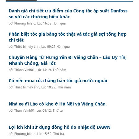
Đánh giá chi tiết ưu điểm của Công tắc áp suất Danfoss
so với các thương hiệu khác
bởi
Phương_bilalo
,
Lúc 16:58 Hôm qua
Phân biệt tóc giả bằng tóc thật và tóc giả sợi tổng hợp
chi tiết
bởi
Thiết bị máy ảnh
,
Lúc 09:21 Hôm qua
Chuyển Hàng Từ Hưng Yên Đi Viêng Chăn – Lào Uy Tín,
Nhanh Chóng, Giá Tốt
bởi
Thành Vinh01
,
Lúc 14:19, Thứ năm
Có nên mua cửa hàng bán tóc giả nước ngoài
bởi
Thiết bị máy ảnh
,
Lúc 10:29, Thứ năm
Nhà xe đi Lào có kho ở Hà Nội và Viêng Chăn.
bởi
Thành Vinh01
,
Lúc 09:12, Thứ tư
Lợi ích khi sử dụng đồng hồ đo nhiệt độ DAWN
bởi
Phương_bilalo
,
Lúc 15:59, Thứ ba