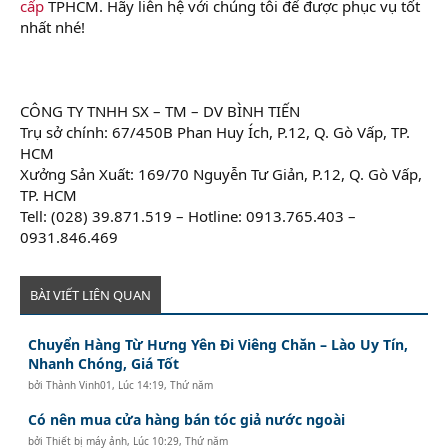
cấp
TPHCM. Hãy liên hệ với chúng tôi để được phục vụ tốt
nhất nhé!
CÔNG TY TNHH SX – TM – DV BÌNH TIẾN
Trụ sở chính: 67/450B Phan Huy Ích, P.12, Q. Gò Vấp, TP.
HCM
Xưởng Sản Xuất: 169/70 Nguyễn Tư Giản, P.12, Q. Gò Vấp,
TP. HCM
Tell: (028) 39.871.519 – Hotline: 0913.765.403 –
0931.846.469
BÀI VIẾT LIÊN QUAN
Chuyển Hàng Từ Hưng Yên Đi Viêng Chăn – Lào Uy Tín,
Nhanh Chóng, Giá Tốt
bởi
Thành Vinh01
,
Lúc 14:19, Thứ năm
Có nên mua cửa hàng bán tóc giả nước ngoài
bởi
Thiết bị máy ảnh
,
Lúc 10:29, Thứ năm