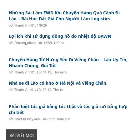
Những Sai Lầm FWD Khi Chuyển Hàng Quá Cảnh Đi
Lào – Bài Học Đắt Giá Cho Người Làm Logistics
bởi
Thành Vinh01
,
1/8/26
Lợi ích khi sử dụng đồng hồ đo nhiệt độ DAWN
bởi
Phương_bilalo
,
Lúc 15:59, Thứ ba
Chuyển Hàng Từ Hưng Yên Đi Viêng Chăn – Lào Uy Tín,
Nhanh Chóng, Giá Tốt
bởi
Thành Vinh01
,
Lúc 14:19, Thứ năm
Nhà xe đi Lào có kho ở Hà Nội và Viêng Chăn.
bởi
Thành Vinh01
,
Lúc 09:12, Thứ tư
Phân biệt tóc giả bằng tóc thật và tóc giả sợi tổng hợp
chi tiết
bởi
Thiết bị máy ảnh
,
Lúc 09:21 Hôm qua
BÀI VIẾT MỚI