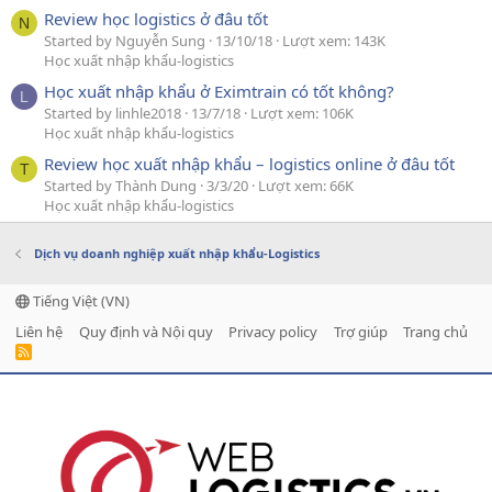
Review học logistics ở đâu tốt
N
Started by Nguyễn Sung
13/10/18
Lượt xem: 143K
Học xuất nhập khẩu-logistics
Học xuất nhập khẩu ở Eximtrain có tốt không?
L
Started by linhle2018
13/7/18
Lượt xem: 106K
Học xuất nhập khẩu-logistics
Review học xuất nhập khẩu – logistics online ở đâu tốt
T
Started by Thành Dung
3/3/20
Lượt xem: 66K
Học xuất nhập khẩu-logistics
Dịch vụ doanh nghiệp xuất nhập khẩu-Logistics
Tiếng Việt (VN)
Liên hệ
Quy định và Nội quy
Privacy policy
Trợ giúp
Trang chủ
R
S
S