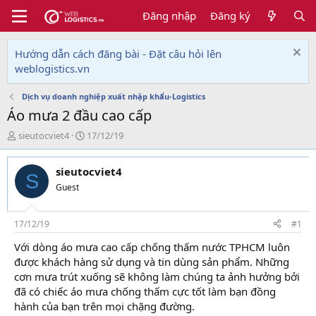
Đăng nhập
Đăng ký
Hướng dẫn cách đăng bài - Đặt câu hỏi lên
weblogistics.vn
Dịch vụ doanh nghiệp xuất nhập khẩu-Logistics
Áo mưa 2 đầu cao cấp
T
N
sieutocviet4
17/12/19
h
g
r
à
sieutocviet4
e
y
S
a
g
Guest
d
ử
s
i
t
17/12/19
#1
a
Với dòng áo mưa cao cấp chống thấm nước TPHCM luôn
r
được khách hàng sử dụng và tin dùng sản phẩm. Những
t
e
cơn mưa trút xuống sẽ không làm chúng ta ảnh hưởng bởi
r
đã có chiếc áo mưa chống thấm cực tốt làm bạn đồng
hành của bạn trên mọi chặng đường.