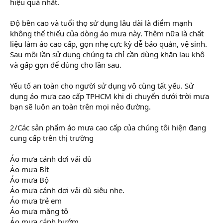
hiệu quả nhất.
Độ bền cao và tuổi thọ sử dụng lâu dài là điểm mạnh
không thể thiếu của dòng áo mưa này. Thêm nữa là chất
liệu làm áo cao cấp, gọn nhẹ cực kỳ dễ bảo quản, vệ sinh.
Sau mỗi lần sử dụng chúng ta chỉ cần dùng khăn lau khô
và gấp gọn để dùng cho lần sau.
Yếu tố an toàn cho người sử dụng vô cùng tất yếu. Sử
dụng áo mưa cao cấp TPHCM khi di chuyển dưới trời mưa
bạn sẽ luôn an toàn trên mọi nẻo đường.
2/Các sản phẩm áo mưa cao cấp của chúng tôi hiện đang
cung cấp trên thị trường
Áo mưa cánh dơi vải dù
Áo mưa Bít
Áo mưa Bộ
Áo mưa cánh dơi vải dù siêu nhẹ.
Áo mưa trẻ em
Áo mưa măng tô
Áo mưa cánh bướm…