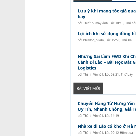
Lưu ý khi mang tóc giả qua
bay
bởi
Thiết bị máy ảnh
,
Lúc 10:10, Thứ sá
Lợi ích khi sử dụng đồng 
bởi
Phương_bilalo
,
Lúc 15:59, Thứ ba
Những Sai Lầm FWD Khi C
Cảnh Đi Lào – Bài Học Đắt 
Logistics
bởi
Thành Vinh01
,
Lúc 09:21, Thứ bảy
BÀI VIẾT MỚI
Chuyển Hàng Từ Hưng Yên Đ
Uy Tín, Nhanh Chóng, Giá T
bởi
Thành Vinh01
,
Lúc 14:19
Nhà xe đi Lào có kho ở Hà 
bởi
Thành Vinh01
,
Lúc 09:12 Hôm qua