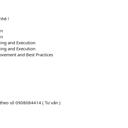
nhé !
gn
gn
ing and Execution
ing and Execution
ovement and Best Practices
k theo số 0908084414 ( Tư vấn )