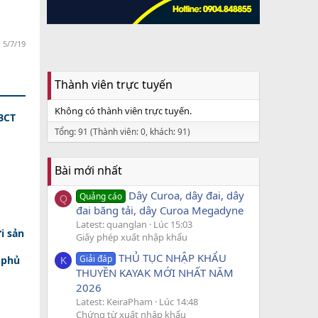
:
5/7/19
Thành viên trực tuyến
Không có thành viên trực tuyến.
BCT
Tổng: 91 (Thành viên: 0, khách: 91)
Bài mới nhất
Dây Curoa, dây đai, dây
Quảng cáo
Q
đai băng tải, dây Curoa Megadyne
Latest: quanglan
Lúc 15:03
i sản
Giấy phép xuất nhập khẩu
THỦ TỤC NHẬP KHẨU
Giải đáp
 phủ
K
THUYỀN KAYAK MỚI NHẤT NĂM
2026
Latest: KeiraPham
Lúc 14:48
Chứng từ xuất nhập khẩu