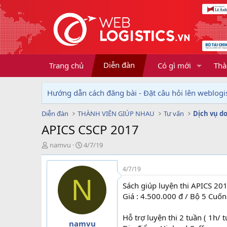
Diễn đàn
Trang chủ
Có gì mới
Thà
Hướng dẫn cách đăng bài - Đặt câu hỏi lên weblogis
Diễn đàn
THÀNH VIÊN GIÚP NHAU
Tư vấn
APICS CSCP 2017
T
N
namvu
4/7/19
h
g
r
à
4/7/19
e
y
N
a
g
Sách giúp luyện thi APICS 20
d
ử
Giá : 4.500.000 đ / Bộ 5 Cuốn
s
i
t
Hỗ trợ luyện thi 2 tuần ( 1h/ t
a
namvu
r