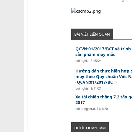
BÀI VIẾT LIÊN QUAN
QCVN:01/2017/BCT về trình
sản phẩm may mặc
bởi
nghia
,
21/5/24
Hướng dẫn thực hiện hợp 
may theo Quy chuẩn Việt 
(QCVN:01/2017/BCT)
bởi
nghia
,
8/11/21
Xe tải chiến thắng 7.2 tấn 
2017
bởi
hungxetai
,
11/4/20
ĐƯỢC QUAN TÂM