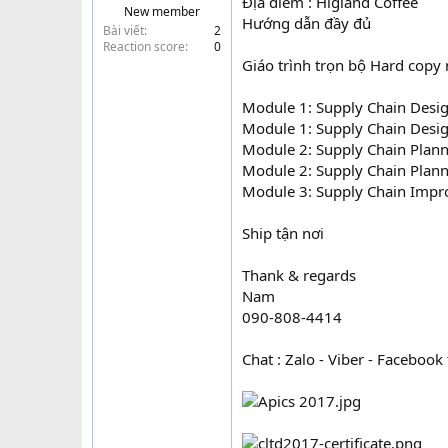
Địa điểm : Higland Coffee
New member
t
Hướng dẫn đầy đủ
Bài viết
2
e
Reaction score
0
r
Giáo trình trọn bộ Hard copy 
Module 1: Supply Chain Desi
Module 1: Supply Chain Desi
Module 2: Supply Chain Plann
Module 2: Supply Chain Plann
Module 3: Supply Chain Impr
Ship tận nơi
Thank & regards
Nam
090-808-4414
Chat : Zalo - Viber - Faceboo