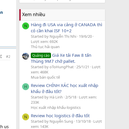
ân
Xem nhiều
Hàng đi USA via cảng ở CANADA thì
N
có cần khai ISF 10+2
Started by Nguyễn Thị Nhi
19/6/20
Lượt xem: 692K
Thủ tục hải quan
Giá Xe tải Faw 8 tấn
Quảng cáo
#2
Thùng 9M7 chở pallet.
Started by oToHungPhat
25/1/21
Lượt
xem: 468K
Mua bán quốc tế
Review CHÍNH XÁC học xuất nhập
H
khẩu ở đâu tốt?
Started by Hà Linh
2/5/18
Lượt xem:
233K
Học xuất nhập khẩu-logistics
Review học logistics ở đâu tốt
N
Started by Nguyễn Sung
13/10/18
Lượt
th us
xem: 143K