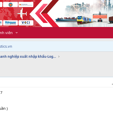
nh viên
tics.vn
Dịch vụ doanh nghiệp xuất nhập khẩu-Logistics
17
uần )