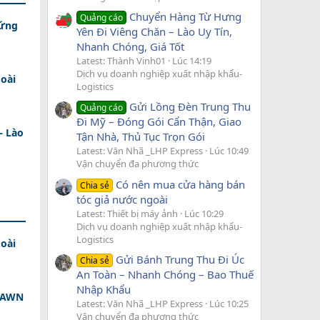
Chuyển Hàng Từ Hưng
Quảng cáo
 ứng
Yên Đi Viêng Chăn – Lào Uy Tín,
Nhanh Chóng, Giá Tốt
Latest: Thành Vinh01
Lúc 14:19
Dịch vụ doanh nghiệp xuất nhập khẩu-
oài
Logistics
Gửi Lồng Đèn Trung Thu
Quảng cáo
Đi Mỹ – Đóng Gói Cẩn Thận, Giao
– Lào
Tận Nhà, Thủ Tục Trọn Gói
Latest: Văn Nhã _LHP Express
Lúc 10:49
Vận chuyển đa phương thức
Có nên mua cửa hàng bán
Chia sẻ
tóc giả nước ngoài
Latest: Thiết bị máy ảnh
Lúc 10:29
Dịch vụ doanh nghiệp xuất nhập khẩu-
Logistics
oài
Gửi Bánh Trung Thu Đi Úc
Chia sẻ
An Toàn – Nhanh Chóng – Bao Thuế
Nhập Khẩu
 DAWN
Latest: Văn Nhã _LHP Express
Lúc 10:25
Vận chuyển đa phương thức