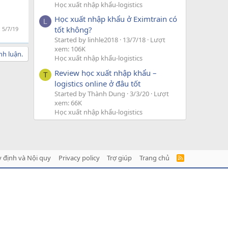
Học xuất nhập khẩu-logistics
Học xuất nhập khẩu ở Eximtrain có
L
tốt không?
:
5/7/19
Started by linhle2018
13/7/18
Lượt
xem: 106K
nh luận.
Học xuất nhập khẩu-logistics
Review học xuất nhập khẩu –
T
logistics online ở đâu tốt
Started by Thành Dung
3/3/20
Lượt
xem: 66K
Học xuất nhập khẩu-logistics
 định và Nội quy
Privacy policy
Trợ giúp
Trang chủ
R
S
S