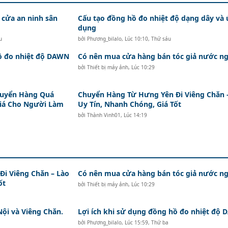
 cửa an ninh sân
Cấu tạo đồng hồ đo nhiệt độ dạng dây và
dụng
u
bởi
Phương_bilalo
,
Lúc 10:10, Thứ sáu
hồ đo nhiệt độ DAWN
Có nên mua cửa hàng bán tóc giả nước ng
bởi
Thiết bị máy ảnh
,
Lúc 10:29
huyển Hàng Quá
Chuyển Hàng Từ Hưng Yên Đi Viêng Chăn 
Giá Cho Người Làm
Uy Tín, Nhanh Chóng, Giá Tốt
bởi
Thành Vinh01
,
Lúc 14:19
i Viêng Chăn – Lào
Có nên mua cửa hàng bán tóc giả nước ng
ốt
bởi
Thiết bị máy ảnh
,
Lúc 10:29
Nội và Viêng Chăn.
Lợi ích khi sử dụng đồng hồ đo nhiệt độ
bởi
Phương_bilalo
,
Lúc 15:59, Thứ ba