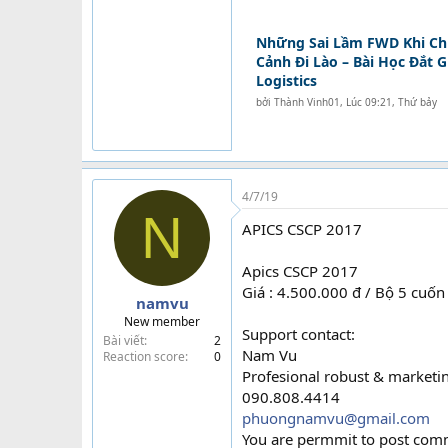
Những Sai Lầm FWD Khi C
Cảnh Đi Lào – Bài Học Đắt 
Logistics
bởi
Thành Vinh01
,
Lúc 09:21, Thứ bảy
4/7/19
N
APICS CSCP 2017
Apics CSCP 2017
Giá : 4.500.000 đ / Bộ 5 cuốn
namvu
New member
Support contact:
Bài viết
2
Nam Vu
Reaction score
0
Profesional robust & marketi
090.808.4414
phuongnamvu@gmail.com
You are permmit to post comme