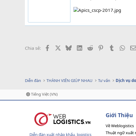
Facebook
X
Bluesky
LinkedIn
Reddit
Pinterest
Tumblr
What
Chia sẻ:
Diễn đàn
THÀNH VIÊN GIÚP NHAU
Tư vấn
Tiếng Việt (VN)
Giới Thiệu
Về Weblogistics
Thuật ngữ xuất 
Diễn đàn xuất nhập khẩu, logistics