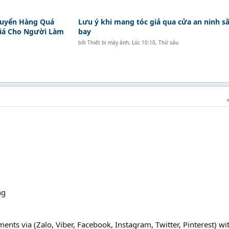
huyển Hàng Quá
Lưu ý khi mang tóc giả qua cửa an ninh s
Giá Cho Người Làm
bay
bởi
Thiết bị máy ảnh
,
Lúc 10:10, Thứ sáu
ng
nts via (Zalo, Viber, Facebook, Instagram, Twitter, Pinterest) wi