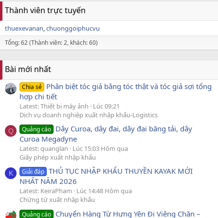
Thành viên trực tuyến
thuexevanan
chuonggoiphucvu
Tổng: 62 (Thành viên: 2, khách: 60)
Bài mới nhất
Phân biệt tóc giả bằng tóc thật và tóc giả sợi tổng
Chia sẻ
hợp chi tiết
Latest: Thiết bị máy ảnh
Lúc 09:21
Dịch vụ doanh nghiệp xuất nhập khẩu-Logistics
Dây Curoa, dây đai, dây đai băng tải, dây
Quảng cáo
Q
Curoa Megadyne
Latest: quanglan
Lúc 15:03 Hôm qua
Giấy phép xuất nhập khẩu
THỦ TỤC NHẬP KHẨU THUYỀN KAYAK MỚI
Giải đáp
K
NHẤT NĂM 2026
Latest: KeiraPham
Lúc 14:48 Hôm qua
Chứng từ xuất nhập khẩu
Chuyển Hàng Từ Hưng Yên Đi Viêng Chăn –
Quảng cáo