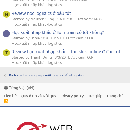
Học xuất nhập khẩu-logistics
Review học logistics ở đâu tốt
N
Started by Nguyễn Sung
13/10/18
Lượt xem: 143K
Học xuất nhập khẩu-logistics
Học xuất nhập khẩu ở Eximtrain có tốt không?
L
Started by linhle2018
13/7/18
Lượt xem: 106K
Học xuất nhập khẩu-logistics
Review học xuất nhập khẩu – logistics online ở đâu tốt
T
Started by Thành Dung
3/3/20
Lượt xem: 66K
Học xuất nhập khẩu-logistics
Dịch vụ doanh nghiệp xuất nhập khẩu-Logistics
Tiếng Việt (VN)
Liên hệ
Quy định và Nội quy
Privacy policy
Trợ giúp
Trang chủ
R
S
S