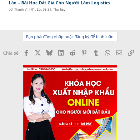
Lào – Bài Học Đắt Giá Cho Người Làm Logistics
bởi
Thành Vinh01
,
Lúc 09:21, Thứ bảy
Bạn phải đăng nhập hoặc đăng ký để bình luận.
Facebook
X
Bluesky
LinkedIn
Reddit
Pinterest
Tumblr
WhatsApp
Email
Li
Chia sẻ: