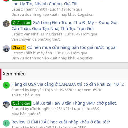
Lào Uy Tín, Nhanh Chóng, Giá Tốt
Latest: Thành Vinh01
Lúc 14:19 Hôm qua
Dịch vụ doanh nghiệp xuất nhập khẩu-Logistics
Gửi Lồng Đèn Trung Thu Đi Mỹ – Đóng Gói
Quảng cáo
Cẩn Thận, Giao Tận Nhà, Thủ Tục Trọn Gói
Latest: Văn Nhã _LHP Express
Lúc 10:49 Hôm qua
Vận chuyển đa phương thức
Có nên mua cửa hàng bán tóc giả nước ngoài
Chia sẻ
Latest: Thiết bị máy ảnh
Lúc 10:29 Hôm qua
Dịch vụ doanh nghiệp xuất nhập khẩu-Logistics
Xem nhiều
Hàng đi USA via cảng ở CANADA thì có cần khai ISF 10+2
N
Started by Nguyễn Thị Nhi
19/6/20
Lượt xem: 692K
Thủ tục hải quan
Giá Xe tải Faw 8 tấn Thùng 9M7 chở pallet.
Quảng cáo
Started by oToHungPhat
25/1/21
Lượt xem: 468K
Mua bán quốc tế
Review CHÍNH XÁC học xuất nhập khẩu ở đâu tốt?
H
Started by Hà Linh
2/5/18
Lượt xem: 233K