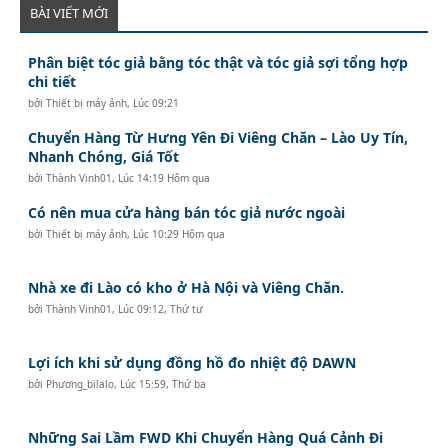
BÀI VIẾT MỚI
Phân biệt tóc giả bằng tóc thật và tóc giả sợi tổng hợp
chi tiết
bởi
Thiết bị máy ảnh
,
Lúc 09:21
Chuyển Hàng Từ Hưng Yên Đi Viêng Chăn – Lào Uy Tín,
Nhanh Chóng, Giá Tốt
bởi
Thành Vinh01
,
Lúc 14:19 Hôm qua
Có nên mua cửa hàng bán tóc giả nước ngoài
bởi
Thiết bị máy ảnh
,
Lúc 10:29 Hôm qua
Nhà xe đi Lào có kho ở Hà Nội và Viêng Chăn.
bởi
Thành Vinh01
,
Lúc 09:12, Thứ tư
Lợi ích khi sử dụng đồng hồ đo nhiệt độ DAWN
bởi
Phương_bilalo
,
Lúc 15:59, Thứ ba
Những Sai Lầm FWD Khi Chuyển Hàng Quá Cảnh Đi