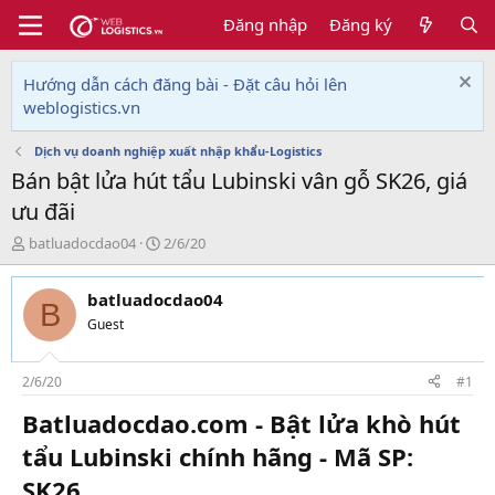
Đăng nhập
Đăng ký
Hướng dẫn cách đăng bài - Đặt câu hỏi lên
weblogistics.vn
Dịch vụ doanh nghiệp xuất nhập khẩu-Logistics
Bán bật lửa hút tẩu Lubinski vân gỗ SK26, giá
ưu đãi
T
N
batluadocdao04
2/6/20
h
g
r
à
batluadocdao04
e
y
B
a
g
Guest
d
ử
s
i
t
2/6/20
#1
a
Batluadocdao.com - Bật lửa khò hút
r
t
tẩu Lubinski chính hãng - Mã SP:
e
r
SK26