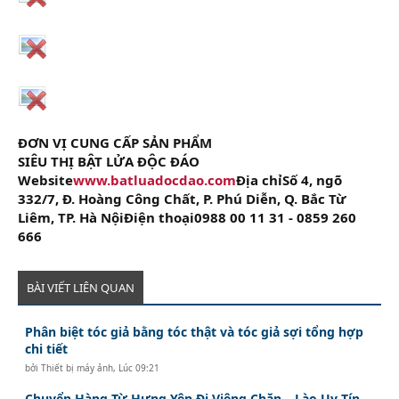
ĐƠN VỊ CUNG CẤP SẢN PHẨM
SIÊU THỊ BẬT LỬA ĐỘC ĐÁO
Website
www.batluadocdao.com
Địa chỉSố 4, ngõ
332/7, Đ. Hoàng Công Chất, P. Phú Diễn, Q. Bắc Từ
Liêm, TP. Hà NộiĐiện thoại0988 00 11 31 - 0859 260
666
BÀI VIẾT LIÊN QUAN
Phân biệt tóc giả bằng tóc thật và tóc giả sợi tổng hợp
chi tiết
bởi
Thiết bị máy ảnh
,
Lúc 09:21
Chuyển Hàng Từ Hưng Yên Đi Viêng Chăn – Lào Uy Tín,