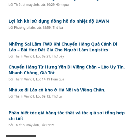
bởi
Thiết bị máy ảnh
,
Lúc 10:29 Hôm qua
Lợi ích khi sử dụng đồng hồ đo nhiệt độ DAWN
bởi
Phương_bilalo
,
Lúc 15:59, Thứ ba
Những Sai Lầm FWD Khi Chuyển Hàng Quá Cảnh Đi
Lào – Bài Học Đắt Giá Cho Người Làm Logistics
bởi
Thành Vinh01
,
Lúc 09:21, Thứ bảy
Chuyển Hàng Từ Hưng Yên Đi Viêng Chăn – Lào Uy Tín,
Nhanh Chóng, Giá Tốt
bởi
Thành Vinh01
,
Lúc 14:19 Hôm qua
Nhà xe đi Lào có kho ở Hà Nội và Viêng Chăn.
bởi
Thành Vinh01
,
Lúc 09:12, Thứ tư
Phân biệt tóc giả bằng tóc thật và tóc giả sợi tổng hợp
chi tiết
bởi
Thiết bị máy ảnh
,
Lúc 09:21