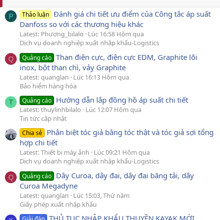
Đánh giá chi tiết ưu điểm của Công tắc áp suất
Thảo luận
P
Danfoss so với các thương hiệu khác
Latest: Phương_bilalo
Lúc 16:58 Hôm qua
Dịch vụ doanh nghiệp xuất nhập khẩu-Logistics
Than điện cực, điện cực EDM, Graphite lõi
Quảng cáo
Q
inox, bột than chì, vảy Graphite
Latest: quanglan
Lúc 16:13 Hôm qua
Bảo hiểm hàng hóa
Hướng dẫn lắp đồng hồ áp suất chi tiết
Quảng cáo
T
Latest: thuylinhbilalo
Lúc 12:07 Hôm qua
Tin tức cập nhật
Phân biệt tóc giả bằng tóc thật và tóc giả sợi tổng
Chia sẻ
hợp chi tiết
Latest: Thiết bị máy ảnh
Lúc 09:21 Hôm qua
Dịch vụ doanh nghiệp xuất nhập khẩu-Logistics
Dây Curoa, dây đai, dây đai băng tải, dây
Quảng cáo
Q
Curoa Megadyne
Latest: quanglan
Lúc 15:03, Thứ năm
Giấy phép xuất nhập khẩu
THỦ TỤC NHẬP KHẨU THUYỀN KAYAK MỚI
Giải đáp