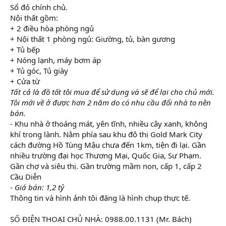
Sổ đỏ chính chủ.
Nội thất gồm:
+ 2 điều hòa phòng ngủ
+ Nội thất 1 phòng ngủ: Giường, tủ, bàn gương
+ Tủ bếp
+ Nóng lạnh, máy bơm áp
+ Tủ góc, Tủ giày
+ Cửa từ
Tất cả là đồ tốt tôi mua để sử dụng và sẽ để lại cho chủ mới.
Tôi mới về ở được hơn 2 năm do có nhu cầu đổi nhà to nên
bán.
- Khu nhà ở thoáng mát, yên tĩnh, nhiều cây xanh, không
khí trong lành. Nằm phía sau khu đô thị Gold Mark City
cách đường Hồ Tùng Mậu chưa đến 1km, tiện đi lại. Gần
nhiều trường đại học Thương Mại, Quốc Gia, Sư Phạm.
Gần chợ và siêu thị. Gần trường mầm non, cấp 1, cấp 2
Cầu Diễn
- Giá bán: 1,2 tỷ
Thông tin và hình ảnh tôi đăng là hình chụp thực tế.
SỐ ĐIỆN THOẠI CHỦ NHÀ: 0988.00.1131 (Mr. Bách)