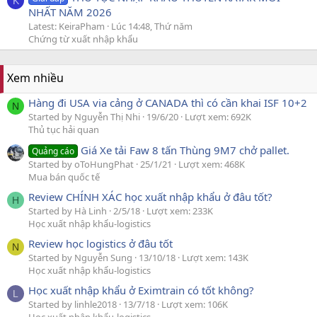
K
NHẤT NĂM 2026
Latest: KeiraPham
Lúc 14:48, Thứ năm
Chứng từ xuất nhập khẩu
Xem nhiều
Hàng đi USA via cảng ở CANADA thì có cần khai ISF 10+2
N
Started by Nguyễn Thị Nhi
19/6/20
Lượt xem: 692K
Thủ tục hải quan
Giá Xe tải Faw 8 tấn Thùng 9M7 chở pallet.
Quảng cáo
Started by oToHungPhat
25/1/21
Lượt xem: 468K
Mua bán quốc tế
Review CHÍNH XÁC học xuất nhập khẩu ở đâu tốt?
H
Started by Hà Linh
2/5/18
Lượt xem: 233K
Học xuất nhập khẩu-logistics
Review học logistics ở đâu tốt
N
Started by Nguyễn Sung
13/10/18
Lượt xem: 143K
Học xuất nhập khẩu-logistics
Học xuất nhập khẩu ở Eximtrain có tốt không?
L
Started by linhle2018
13/7/18
Lượt xem: 106K