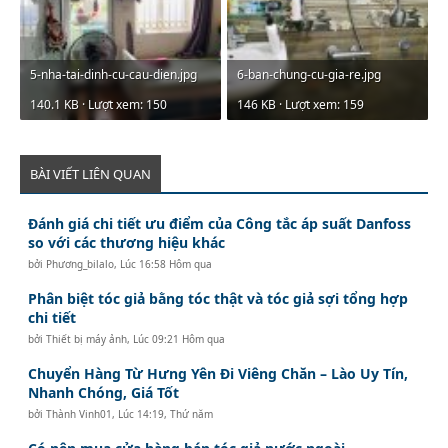
5-nha-tai-dinh-cu-cau-dien.jpg
6-ban-chung-cu-gia-re.jpg
140.1 KB · Lượt xem: 150
146 KB · Lượt xem: 159
BÀI VIẾT LIÊN QUAN
Đánh giá chi tiết ưu điểm của Công tắc áp suất Danfoss
so với các thương hiệu khác
bởi
Phương_bilalo
,
Lúc 16:58 Hôm qua
Phân biệt tóc giả bằng tóc thật và tóc giả sợi tổng hợp
chi tiết
bởi
Thiết bị máy ảnh
,
Lúc 09:21 Hôm qua
Chuyển Hàng Từ Hưng Yên Đi Viêng Chăn – Lào Uy Tín,
Nhanh Chóng, Giá Tốt
bởi
Thành Vinh01
,
Lúc 14:19, Thứ năm