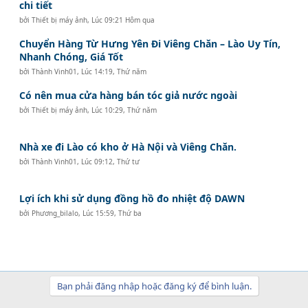
chi tiết
bởi
Thiết bị máy ảnh
,
Lúc 09:21 Hôm qua
Chuyển Hàng Từ Hưng Yên Đi Viêng Chăn – Lào Uy Tín,
Nhanh Chóng, Giá Tốt
bởi
Thành Vinh01
,
Lúc 14:19, Thứ năm
Có nên mua cửa hàng bán tóc giả nước ngoài
bởi
Thiết bị máy ảnh
,
Lúc 10:29, Thứ năm
Nhà xe đi Lào có kho ở Hà Nội và Viêng Chăn.
bởi
Thành Vinh01
,
Lúc 09:12, Thứ tư
Lợi ích khi sử dụng đồng hồ đo nhiệt độ DAWN
bởi
Phương_bilalo
,
Lúc 15:59, Thứ ba
Bạn phải đăng nhập hoặc đăng ký để bình luận.