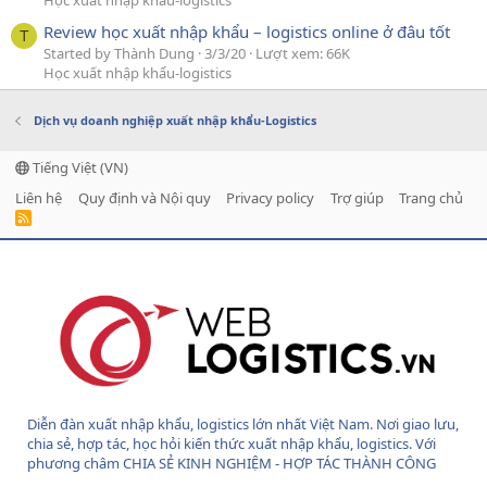
Học xuất nhập khẩu-logistics
Review học xuất nhập khẩu – logistics online ở đâu tốt
T
Started by Thành Dung
3/3/20
Lượt xem: 66K
Học xuất nhập khẩu-logistics
Dịch vụ doanh nghiệp xuất nhập khẩu-Logistics
Tiếng Việt (VN)
Liên hệ
Quy định và Nội quy
Privacy policy
Trợ giúp
Trang chủ
R
S
S
Diễn đàn xuất nhập khẩu, logistics lớn nhất Việt Nam. Nơi giao lưu,
chia sẻ, hợp tác, học hỏi kiến thức xuất nhập khẩu, logistics. Với
phương châm CHIA SẺ KINH NGHIỆM - HỢP TÁC THÀNH CÔNG