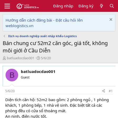
Đăng nhập
Đăng ký
Hướng dẫn cách đăng bài - Đặt câu hỏi lên
weblogistics.vn
Dịch vụ doanh nghiệp xuất nhập khẩu-Logistics
Bán chung cư 52m2 căn góc, giá tốt, không
môi giới ở Cầu Diễn
T
N
batluadocdao001
5/6/20
h
g
r
à
batluadocdao001
e
y
B
a
g
Guest
d
ử
s
i
t
5/6/20
#1
a
Diện tích căn hộ: 52m2 bao gồm: 2 phòng ngủ , 1 phòng
r
khách, 1 phòng bếp, 1 nhà vệ sinh. Đặc biệt tất cả các
t
e
phòng đều có cửa sổ thoáng mát.
r
An ninh, điện nước tốt.