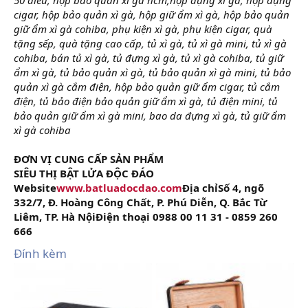
cigar, hộp bảo quản xì gà, hộp giữ ẩm xì gà, hộp bảo quản
giữ ẩm xì gà cohiba, phụ kiện xì gà, phụ kiện cigar, quà
tặng sếp, quà tặng cao cấp, tủ xì gà, tủ xì gà mini, tủ xì gà
cohiba, bán tủ xì gà, tủ đựng xì gà, tủ xì gà cohiba, tủ giữ
ẩm xì gà, tủ bảo quản xì gà, tủ bảo quản xì gà mini, tủ bảo
quản xì gà cắm điện, hộp bảo quản giữ ẩm cigar, tủ cắm
điện, tủ bảo điện bảo quản giữ ẩm xì gà, tủ điện mini, tủ
bảo quản giữ ẩm xì gà mini, bao da đựng xì gà, tủ giữ ẩm
xì gà cohiba
ĐƠN VỊ CUNG CẤP SẢN PHẨM
SIÊU THỊ BẬT LỬA ĐỘC ĐÁO
Website
www.batluadocdao.com
Địa chỉSố 4, ngõ
332/7, Đ. Hoàng Công Chất, P. Phú Diễn, Q. Bắc Từ
Liêm, TP. Hà NộiĐiện thoại 0988 00 11 31 - 0859 260
666
Đính kèm