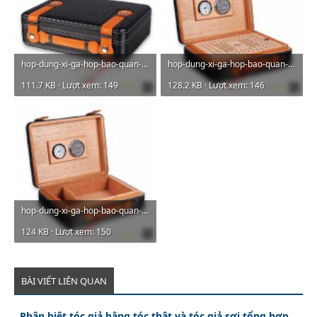
hop-dung-xi-ga-hop-bao-quan-xi-ga-qu-tang-sep-lubinski-j004-01.jpg
hop-dung-xi-ga-hop-bao-quan-xi-ga-qu-tang-sep-lubinski-j004-02.jpg
111.7 KB · Lượt xem: 149
128.2 KB · Lượt xem: 146
hop-dung-xi-ga-hop-bao-quan-xi-ga-qu-tang-sep-lubinski-j004-03.jpg
124 KB · Lượt xem: 150
BÀI VIẾT LIÊN QUAN
Phân biệt tóc giả bằng tóc thật và tóc giả sợi tổng hợp