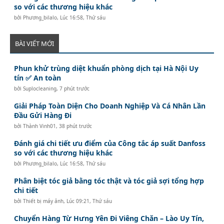
so với các thương hiệu khác
bởi
Phương_bilalo
,
Lúc 16:58, Thứ sáu
BÀI VIẾT MỚI
Phun khử trùng diệt khuẩn phòng dịch tại Hà Nội Uy
tín ✅ An toàn
bởi
Suplocleaning
,
7 phút trước
Giải Pháp Toàn Diện Cho Doanh Nghiệp Và Cá Nhân Lần
Đầu Gửi Hàng Đi
bởi
Thành Vinh01
,
38 phút trước
Đánh giá chi tiết ưu điểm của Công tắc áp suất Danfoss
so với các thương hiệu khác
bởi
Phương_bilalo
,
Lúc 16:58, Thứ sáu
Phân biệt tóc giả bằng tóc thật và tóc giả sợi tổng hợp
chi tiết
bởi
Thiết bị máy ảnh
,
Lúc 09:21, Thứ sáu
Chuyển Hàng Từ Hưng Yên Đi Viêng Chăn – Lào Uy Tín,