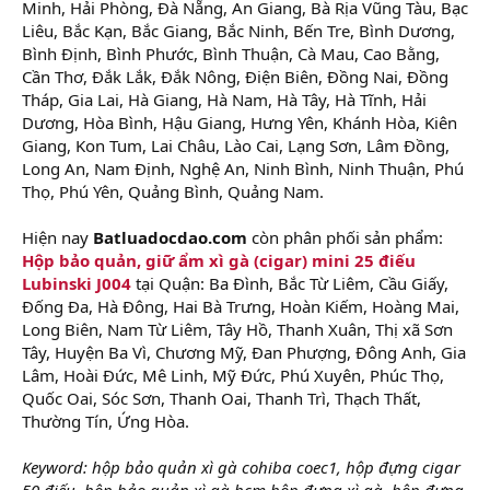
Minh, Hải Phòng, Đà Nẵng, An Giang, Bà Rịa Vũng Tàu, Bạc
Liêu, Bắc Kạn, Bắc Giang, Bắc Ninh, Bến Tre, Bình Dương,
Bình Định, Bình Phước, Bình Thuận, Cà Mau, Cao Bằng,
Cần Thơ, Đắk Lắk, Đắk Nông, Điện Biên, Đồng Nai, Đồng
Tháp, Gia Lai, Hà Giang, Hà Nam, Hà Tây, Hà Tĩnh, Hải
Dương, Hòa Bình, Hậu Giang, Hưng Yên, Khánh Hòa, Kiên
Giang, Kon Tum, Lai Châu, Lào Cai, Lạng Sơn, Lâm Đồng,
Long An, Nam Định, Nghệ An, Ninh Bình, Ninh Thuận, Phú
Thọ, Phú Yên, Quảng Bình, Quảng Nam.
Hiện nay
Batluadocdao.com
còn phân phối sản phẩm:
Hộp bảo quản, giữ ẩm xì gà (cigar) mini 25 điếu
Lubinski J004
tại Quận: Ba Đình, Bắc Từ Liêm, Cầu Giấy,
Đống Đa, Hà Đông, Hai Bà Trưng, Hoàn Kiếm, Hoàng Mai,
Long Biên, Nam Từ Liêm, Tây Hồ, Thanh Xuân, Thị xã Sơn
Tây, Huyện Ba Vì, Chương Mỹ, Đan Phượng, Đông Anh, Gia
Lâm, Hoài Đức, Mê Linh, Mỹ Đức, Phú Xuyên, Phúc Thọ,
Quốc Oai, Sóc Sơn, Thanh Oai, Thanh Trì, Thạch Thất,
Thường Tín, Ứng Hòa.
Keyword: hộp bảo quản xì gà cohiba coec1, hộp đựng cigar
50 điếu, hộp bảo quản xì gà hcm,hộp đựng xì gà, hộp đựng