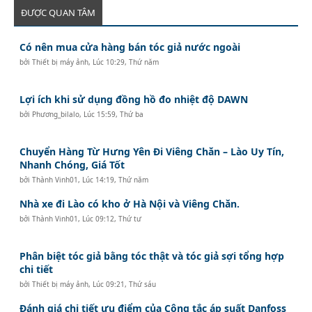
ĐƯỢC QUAN TÂM
Có nên mua cửa hàng bán tóc giả nước ngoài
bởi
Thiết bị máy ảnh
,
Lúc 10:29, Thứ năm
Lợi ích khi sử dụng đồng hồ đo nhiệt độ DAWN
bởi
Phương_bilalo
,
Lúc 15:59, Thứ ba
Chuyển Hàng Từ Hưng Yên Đi Viêng Chăn – Lào Uy Tín,
Nhanh Chóng, Giá Tốt
bởi
Thành Vinh01
,
Lúc 14:19, Thứ năm
Nhà xe đi Lào có kho ở Hà Nội và Viêng Chăn.
bởi
Thành Vinh01
,
Lúc 09:12, Thứ tư
Phân biệt tóc giả bằng tóc thật và tóc giả sợi tổng hợp
chi tiết
bởi
Thiết bị máy ảnh
,
Lúc 09:21, Thứ sáu
Đánh giá chi tiết ưu điểm của Công tắc áp suất Danfoss