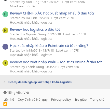
Started by oToHungPhat
25/1/21
Lượt xem: 468K
Mua bán quốc tế
Review CHÍNH XÁC học xuất nhập khẩu ở đâu tốt?
H
Started by Hà Linh
2/5/18
Lượt xem: 237K
Học xuất nhập khẩu-logistics
Review học logistics ở đâu tốt
N
Started by Nguyễn Sung
13/10/18
Lượt xem: 145K
Học xuất nhập khẩu-logistics
Học xuất nhập khẩu ở Eximtrain có tốt không?
L
Started by linhle2018
13/7/18
Lượt xem: 107K
Học xuất nhập khẩu-logistics
Review học xuất nhập khẩu – logistics online ở đâu tốt
T
Started by Thành Dung
3/3/20
Lượt xem: 66K
Học xuất nhập khẩu-logistics
Dịch vụ doanh nghiệp xuất nhập khẩu-Logistics
Tiếng Việt (VN)
Liên hệ
Quy định và Nội quy
Privacy policy
Trợ giúp
Trang chủ
R
S