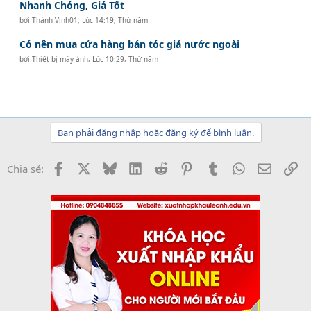
Nhanh Chóng, Giá Tốt
bởi
Thành Vinh01
,
Lúc 14:19, Thứ năm
Có nên mua cửa hàng bán tóc giả nước ngoài
bởi
Thiết bị máy ảnh
,
Lúc 10:29, Thứ năm
Bạn phải đăng nhập hoặc đăng ký để bình luận.
Facebook
X
Bluesky
LinkedIn
Reddit
Pinterest
Tumblr
WhatsApp
Email
Li
Chia sẻ: