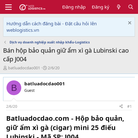
Đăng nhập
Đăng ký
Hướng dẫn cách đăng bài - Đặt câu hỏi lên
weblogistics.vn
Dịch vụ doanh nghiệp xuất nhập khẩu-Logistics
Bán hộp bảo quản giữ ẩm xì gà Lubinski cao
cấp J004
T
N
batluadocdao001
2/6/20
h
g
r
à
batluadocdao001
e
y
B
a
g
Guest
d
ử
s
i
t
2/6/20
#1
a
Batluadocdao.com - Hộp bảo quản,
r
t
giữ ẩm xì gà (cigar) mini 25 điếu
e
r
Lubinski - Mã SP: J004