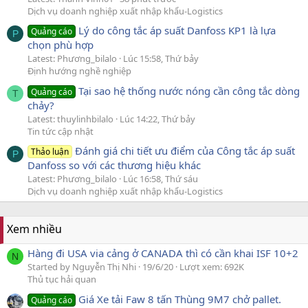
Dịch vụ doanh nghiệp xuất nhập khẩu-Logistics
Lý do công tắc áp suất Danfoss KP1 là lựa
Quảng cáo
P
chọn phù hợp
Latest: Phương_bilalo
Lúc 15:58, Thứ bảy
Định hướng nghề nghiệp
Tại sao hệ thống nước nóng cần công tắc dòng
Quảng cáo
T
chảy?
Latest: thuylinhbilalo
Lúc 14:22, Thứ bảy
Tin tức cập nhật
Đánh giá chi tiết ưu điểm của Công tắc áp suất
Thảo luận
P
Danfoss so với các thương hiệu khác
Latest: Phương_bilalo
Lúc 16:58, Thứ sáu
Dịch vụ doanh nghiệp xuất nhập khẩu-Logistics
Xem nhiều
Hàng đi USA via cảng ở CANADA thì có cần khai ISF 10+2
N
Started by Nguyễn Thị Nhi
19/6/20
Lượt xem: 692K
Thủ tục hải quan
Giá Xe tải Faw 8 tấn Thùng 9M7 chở pallet.
Quảng cáo