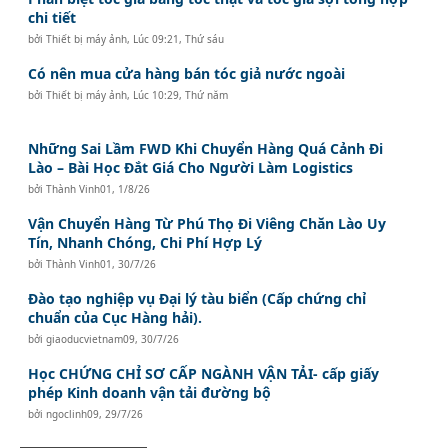
chi tiết
bởi
Thiết bị máy ảnh
,
Lúc 09:21, Thứ sáu
Có nên mua cửa hàng bán tóc giả nước ngoài
bởi
Thiết bị máy ảnh
,
Lúc 10:29, Thứ năm
Những Sai Lầm FWD Khi Chuyển Hàng Quá Cảnh Đi
Lào – Bài Học Đắt Giá Cho Người Làm Logistics
bởi
Thành Vinh01
,
1/8/26
Vận Chuyển Hàng Từ Phú Thọ Đi Viêng Chăn Lào Uy
Tín, Nhanh Chóng, Chi Phí Hợp Lý
bởi
Thành Vinh01
,
30/7/26
Đào tạo nghiệp vụ Đại lý tàu biển (Cấp chứng chỉ
chuẩn của Cục Hàng hải).
bởi
giaoducvietnam09
,
30/7/26
Học CHỨNG CHỈ SƠ CẤP NGÀNH VẬN TẢI- cấp giấy
phép Kinh doanh vận tải đường bộ
bởi
ngoclinh09
,
29/7/26