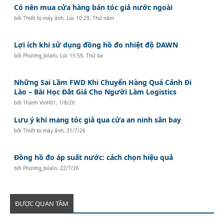
Có nên mua cửa hàng bán tóc giả nước ngoài
bởi
Thiết bị máy ảnh
,
Lúc 10:29, Thứ năm
Lợi ích khi sử dụng đồng hồ đo nhiệt độ DAWN
bởi
Phương_bilalo
,
Lúc 15:59, Thứ ba
Những Sai Lầm FWD Khi Chuyển Hàng Quá Cảnh Đi
Lào – Bài Học Đắt Giá Cho Người Làm Logistics
bởi
Thành Vinh01
,
1/8/26
Lưu ý khi mang tóc giả qua cửa an ninh sân bay
bởi
Thiết bị máy ảnh
,
31/7/26
Đồng hồ đo áp suất nước: cách chọn hiệu quả
bởi
Phương_bilalo
,
22/7/26
ĐƯỢC QUAN TÂM