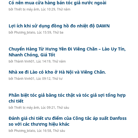
Có nên mua cửa hàng bán tóc giả nước ngoài
bởi
Thiết bị máy ảnh
,
Lúc 10:29, Thứ năm
Lợi ích khi sử dụng đồng hồ đo nhiệt độ DAWN
bởi
Phương_bilalo
,
Lúc 15:59, Thứ ba
Chuyển Hàng Từ Hưng Yên Đi Viêng Chăn – Lào Uy Tín,
Nhanh Chóng, Giá Tốt
bởi
Thành Vinh01
,
Lúc 14:19, Thứ năm
Nhà xe đi Lào có kho ở Hà Nội và Viêng Chăn.
bởi
Thành Vinh01
,
Lúc 09:12, Thứ tư
Phân biệt tóc giả bằng tóc thật và tóc giả sợi tổng hợp
chi tiết
bởi
Thiết bị máy ảnh
,
Lúc 09:21, Thứ sáu
Đánh giá chi tiết ưu điểm của Công tắc áp suất Danfoss
so với các thương hiệu khác
bởi
Phương_bilalo
,
Lúc 16:58, Thứ sáu