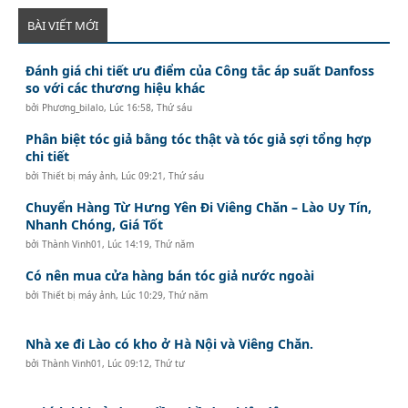
BÀI VIẾT MỚI
Đánh giá chi tiết ưu điểm của Công tắc áp suất Danfoss
so với các thương hiệu khác
bởi
Phương_bilalo
,
Lúc 16:58, Thứ sáu
Phân biệt tóc giả bằng tóc thật và tóc giả sợi tổng hợp
chi tiết
bởi
Thiết bị máy ảnh
,
Lúc 09:21, Thứ sáu
Chuyển Hàng Từ Hưng Yên Đi Viêng Chăn – Lào Uy Tín,
Nhanh Chóng, Giá Tốt
bởi
Thành Vinh01
,
Lúc 14:19, Thứ năm
Có nên mua cửa hàng bán tóc giả nước ngoài
bởi
Thiết bị máy ảnh
,
Lúc 10:29, Thứ năm
Nhà xe đi Lào có kho ở Hà Nội và Viêng Chăn.
bởi
Thành Vinh01
,
Lúc 09:12, Thứ tư