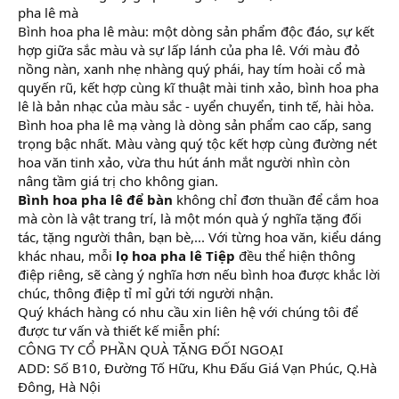
pha lê mà
Bình hoa pha lê màu: một dòng sản phẩm độc đáo, sự kết
hợp giữa sắc màu và sự lấp lánh của pha lê. Với màu đỏ
nồng nàn, xanh nhẹ nhàng quý phái, hay tím hoài cổ mà
quyến rũ, kết hợp cùng kĩ thuật mài tinh xảo, bình hoa pha
lê là bản nhạc của màu sắc - uyển chuyển, tinh tế, hài hòa.
Bình hoa pha lê mạ vàng là dòng sản phẩm cao cấp, sang
trọng bậc nhất. Màu vàng quý tộc kết hợp cùng đường nét
hoa văn tinh xảo, vừa thu hút ánh mắt người nhìn còn
nâng tầm giá trị cho không gian.
Bình hoa pha lê để bàn
không chỉ đơn thuần để cắm hoa
mà còn là vật trang trí, là một món quà ý nghĩa tặng đối
tác, tặng người thân, bạn bè,... Với từng hoa văn, kiểu dáng
khác nhau, mỗi
lọ hoa pha lê Tiệp
đều thể hiện thông
điệp riêng, sẽ càng ý nghĩa hơn nếu bình hoa được khắc lời
chúc, thông điệp tỉ mỉ gửi tới người nhận.
Quý khách hàng có nhu cầu xin liên hệ với chúng tôi để
được tư vấn và thiết kế miễn phí:
CÔNG TY CỔ PHẦN QUÀ TẶNG ĐỐI NGOẠI
ADD: Số B10, Đường Tố Hữu, Khu Đấu Giá Vạn Phúc, Q.Hà
Đông, Hà Nội