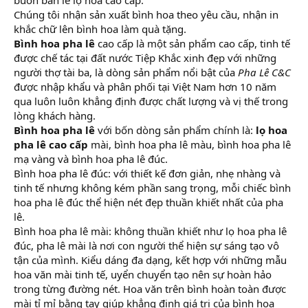
r
Chúng tôi nhận sản xuất bình hoa theo yêu cầu, nhận in
khắc chữ lên bình hoa làm quà tặng.
Bình hoa pha lê
cao cấp là một sản phẩm cao cấp, tinh tế
được chế tác tại đất nước Tiệp Khắc xinh đẹp với những
người thợ tài ba, là dòng sản phẩm nổi bật của
Pha Lê C&C
được nhập khẩu và phân phối tại Việt Nam hơn 10 năm
qua luôn luôn khẳng định được chất lượng và vị thế trong
lòng khách hàng.
Bình hoa pha lê
với bốn dòng sản phẩm chính là:
lọ hoa
pha lê cao cấp
mài, bình hoa pha lê màu, bình hoa pha lê
mạ vàng và bình hoa pha lê đúc.
Bình hoa pha lê đúc: với thiết kế đơn giản, nhẹ nhàng và
tinh tế nhưng không kém phần sang trọng, mỗi chiếc bình
hoa pha lê đúc thể hiện nét đẹp thuần khiết nhất của pha
lê.
Bình hoa pha lê mài: không thuần khiết như lọ hoa pha lê
đúc, pha lê mài là nơi con người thể hiện sự sáng tạo vô
tận của mình. Kiểu dáng đa dạng, kết hợp với những mẫu
hoa văn mài tinh tế, uyển chuyển tạo nên sự hoàn hảo
trong từng đường nét. Hoa văn trên bình hoàn toàn được
mài tỉ mỉ bằng tay giúp khẳng định giá trị của bình hoa