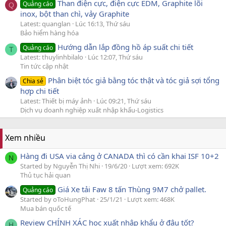
Than điện cực, điện cực EDM, Graphite lõi
Quảng cáo
Q
inox, bột than chì, vảy Graphite
Latest: quanglan
Lúc 16:13, Thứ sáu
Bảo hiểm hàng hóa
Hướng dẫn lắp đồng hồ áp suất chi tiết
Quảng cáo
T
Latest: thuylinhbilalo
Lúc 12:07, Thứ sáu
Tin tức cập nhật
Phân biệt tóc giả bằng tóc thật và tóc giả sợi tổng
Chia sẻ
hợp chi tiết
Latest: Thiết bị máy ảnh
Lúc 09:21, Thứ sáu
Dịch vụ doanh nghiệp xuất nhập khẩu-Logistics
Xem nhiều
Hàng đi USA via cảng ở CANADA thì có cần khai ISF 10+2
N
Started by Nguyễn Thị Nhi
19/6/20
Lượt xem: 692K
Thủ tục hải quan
Giá Xe tải Faw 8 tấn Thùng 9M7 chở pallet.
Quảng cáo
Started by oToHungPhat
25/1/21
Lượt xem: 468K
Mua bán quốc tế
Review CHÍNH XÁC học xuất nhập khẩu ở đâu tốt?
H