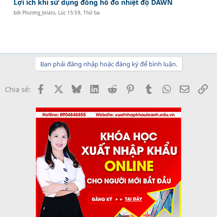
Lợi ích khi sử dụng đồng hồ đo nhiệt độ DAWN
bởi
Phương_bilalo
,
Lúc 15:59, Thứ ba
Bạn phải đăng nhập hoặc đăng ký để bình luận.
Facebook
X
Bluesky
LinkedIn
Reddit
Pinterest
Tumblr
WhatsApp
Email
Li
Chia sẻ: