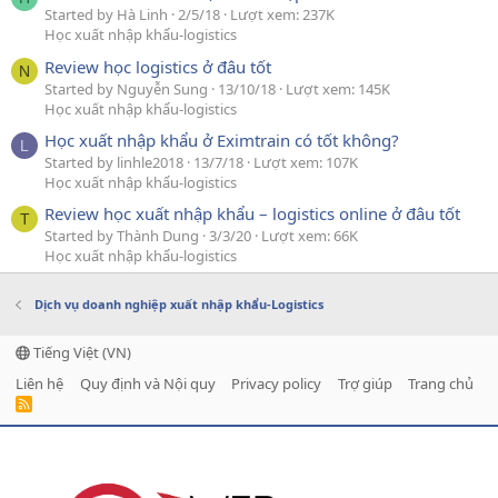
Started by Hà Linh
2/5/18
Lượt xem: 237K
Học xuất nhập khẩu-logistics
Review học logistics ở đâu tốt
N
Started by Nguyễn Sung
13/10/18
Lượt xem: 145K
Học xuất nhập khẩu-logistics
Học xuất nhập khẩu ở Eximtrain có tốt không?
L
Started by linhle2018
13/7/18
Lượt xem: 107K
Học xuất nhập khẩu-logistics
Review học xuất nhập khẩu – logistics online ở đâu tốt
T
Started by Thành Dung
3/3/20
Lượt xem: 66K
Học xuất nhập khẩu-logistics
Dịch vụ doanh nghiệp xuất nhập khẩu-Logistics
Tiếng Việt (VN)
Liên hệ
Quy định và Nội quy
Privacy policy
Trợ giúp
Trang chủ
R
S
S