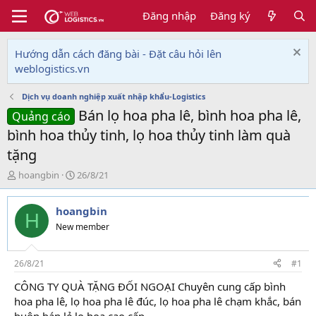
Đăng nhập
Đăng ký
Hướng dẫn cách đăng bài - Đặt câu hỏi lên
weblogistics.vn
Dịch vụ doanh nghiệp xuất nhập khẩu-Logistics
Bán lọ hoa pha lê, bình hoa pha lê,
Quảng cáo
bình hoa thủy tinh, lọ hoa thủy tinh làm quà
tặng
T
N
hoangbin
26/8/21
h
g
r
à
hoangbin
e
y
H
a
g
New member
d
ử
s
i
t
26/8/21
#1
a
CÔNG TY QUÀ TẶNG ĐỐI NGOẠI Chuyên cung cấp bình
r
hoa pha lê, lọ hoa pha lê đúc, lọ hoa pha lê chạm khắc, bán
t
e
buôn bán lẻ lọ hoa cao cấp.