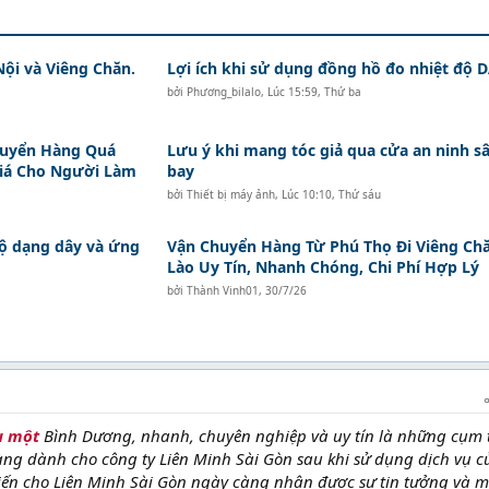
Nội và Viêng Chăn.
Lợi ích khi sử dụng đồng hồ đo nhiệt độ
bởi
Phương_bilalo
,
Lúc 15:59, Thứ ba
huyển Hàng Quá
Lưu ý khi mang tóc giả qua cửa an ninh s
Giá Cho Người Làm
bay
bởi
Thiết bị máy ảnh
,
Lúc 10:10, Thứ sáu
độ dạng dây và ứng
Vận Chuyển Hàng Từ Phú Thọ Đi Viêng Ch
Lào Uy Tín, Nhanh Chóng, Chi Phí Hợp Lý
bởi
Thành Vinh01
,
30/7/26
u một
Bình Dương, nhanh, chuyên nghiệp và uy tín là những cụm 
ng dành cho công ty Liên Minh Sài Gòn sau khi sử dụng dịch vụ c
khiến cho Liên Minh Sài Gòn ngày càng nhận được sự tin tưởng và 