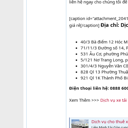
liên hệ ngay cho chúng tôi để
[caption id="attachment_2041
Địa chỉ: D
giá rẻ[/caption]
40/3 Bà điểm 12 Hóc 
71/11/3 Đường số 14, 
531 Âu Cơ, phường Phú
5/121 Nơ Trang Long, 
301/4/3 Nguyễn Văn Cô
828 Ql 13 Phường Thuận
921 Ql 1K Thành Phố Bi
Điện thoại liên hệ: 0888 60
Xem Thêm >>>
Dịch vụ xe tả
Dịch vụ cho thuê x
Liên Minh Sài Gòn cung