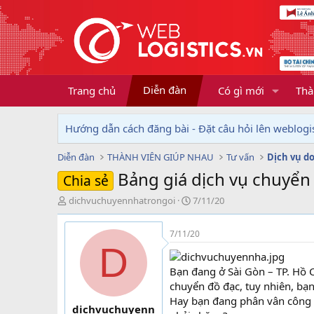
Diễn đàn
Trang chủ
Có gì mới
Thà
Hướng dẫn cách đăng bài - Đặt câu hỏi lên weblogis
Diễn đàn
THÀNH VIÊN GIÚP NHAU
Tư vấn
Bảng giá dịch vụ chuyển 
Chia sẻ
T
N
dichvuchuyennhatrongoi
7/11/20
h
g
r
à
7/11/20
e
y
D
a
g
d
ử
Bạn đang ở Sài Gòn – TP. Hồ 
s
i
chuyển đồ đạc, tuy nhiên, bạn
t
Hay bạn đang phân vân công t
a
dichvuchuyenn
r