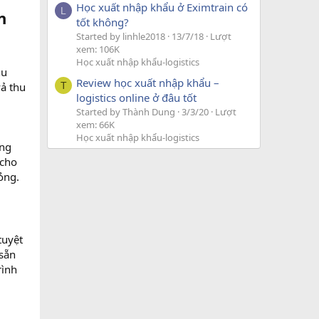
Học xuất nhập khẩu ở Eximtrain có
L
n
tốt không?
Started by linhle2018
13/7/18
Lượt
xem: 106K
Học xuất nhập khẩu-logistics
hu
Review học xuất nhập khẩu –
vả thu
T
logistics online ở đâu tốt
Started by Thành Dung
3/3/20
Lượt
xem: 66K
Học xuất nhập khẩu-logistics
úng
 cho
ỏng.
tuyệt
 sẵn
rình