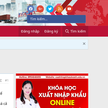
Đăng nhập
Đăng ký
Tìm kiếm
#1
để
iá cả