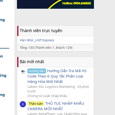
ăn
ứng
Thành viên trực tuyến
Văn Nhã _LHP Express
Tổng: 130 (Thành viên: 1, khách: 129)
ăn
Bài mới nhất
Hướng Dẫn Tra Mã HS
Hướng dẫn
 ứng
Code Theo 6 Quy Tắc Phân Loại
Hàng Hóa Mới Nhất
Latest: ASL Logistics Marketing
23 phút
trước
ứng
Chứng từ xuất nhập khẩu
THỦ TỤC NHẬP KHẨU
Thảo luận
K
CAMERA MỚI NHẤT
Latest: KeiraPham
Lúc 14:44 Hôm qua