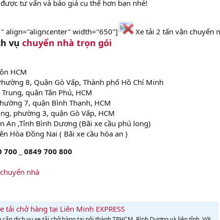
 được tư vấn và báo giá cụ thể hơn bạn nhé!
" align="aligncenter" width="650"]
Xe tải 2 tấn vận chuyển 
ịch vụ
chuyển nhà trọn gói
Môn HCM
Phường 8, Quận Gò Vấp, Thành phố Hồ Chí Minh
 Trung, quận Tân Phú, HCM
phường 7, quận Bình Thạnh, HCM
ng, phường 3, quận Gò Vấp, HCM
 An ,Tỉnh Bình Dương (Bãi xe cầu phú long)
ên Hòa Đồng Nai ( Bãi xe cầu hóa an )
0 700 _ 0849 700 800
i chuyển nhà
e tải chở hàng tại Liên Minh EXPRESS
 cấp dịch vụ xe tải chở hàng tại nội thành TPHCM, Bình Dương và liên tỉnh. Với