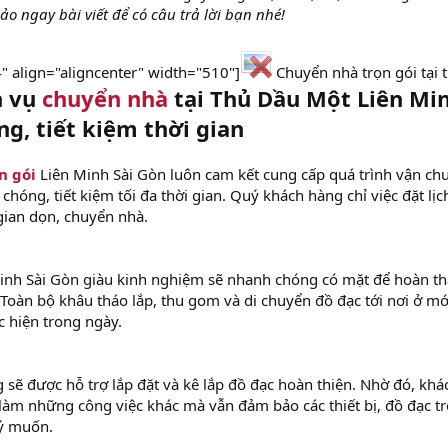
 ngay bài viết để có câu trả lời bạn nhé!
" align="aligncenter" width="510"]
Chuyển nhà trọn gói tại 
h vụ
chuyển nhà
tại Thủ Dầu Một Liên Mi
g, tiết kiệm thời gian
n gói
Liên Minh Sài Gòn luôn cam kết cung cấp quá trình vận ch
hóng, tiết kiệm tối đa thời gian. Quý khách hàng chỉ việc đặt lịc
 gian dọn, chuyển nhà.
Minh Sài Gòn giàu kinh nghiệm sẽ nhanh chóng có mặt để hoàn t
Toàn bộ khâu tháo lắp, thu gom và di chuyển đồ đạc tới nơi ở mớ
c hiện trong ngày.
 sẽ được hỗ trợ lắp đặt và kê lắp đồ đạc hoàn thiện. Nhờ đó, khá
 làm những công việc khác mà vẫn đảm bảo các thiết bị, đồ đạc t
 ý muốn.