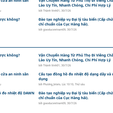
 cửa an ninh sân
Vận Chuyển Hàng Từ Phú Thọ Đi Viêng Ch
Lào Uy Tín, Nhanh Chóng, Chi Phí Hợp Lý
u
bởi
Thành Vinh01
,
30/7/26
được không?
Đào tạo nghiệp vụ Đại lý tàu biển (Cấp ch
chỉ chuẩn của Cục Hàng hải).
bởi
giaoducvietnam09
,
30/7/26
được không?
Vận Chuyển Hàng Từ Phú Thọ Đi Viêng Ch
Lào Uy Tín, Nhanh Chóng, Chi Phí Hợp Lý
bởi
Thành Vinh01
,
30/7/26
 cửa an ninh sân
Cấu tạo đồng hồ đo nhiệt độ dạng dây và
dụng
u
bởi
Phương_bilalo
,
Lúc 10:10, Thứ sáu
hồ đo nhiệt độ DAWN
Đào tạo nghiệp vụ Đại lý tàu biển (Cấp ch
chỉ chuẩn của Cục Hàng hải).
bởi
giaoducvietnam09
,
30/7/26