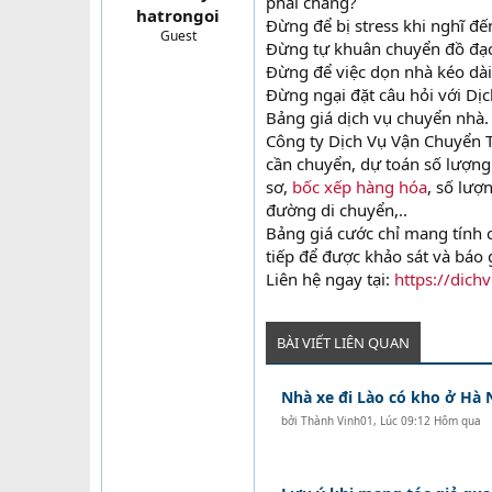
phải chăng?
hatrongoi
t
Đừng để bị stress khi nghĩ đ
Guest
e
Đừng tự khuân chuyển đồ đạc
r
Đừng để việc dọn nhà kéo dà
Đừng ngại đặt câu hỏi với Dị
Bảng giá dịch vụ chuyển nhà.
Công ty Dịch Vụ Vận Chuyển T
cần chuyển, dự toán số lượng 
sơ,
bốc xếp hàng hóa
, số lượ
đường di chuyển,..
Bảng giá cước chỉ mang tính c
tiếp để được khảo sát và báo 
Liên hệ ngay tại:
https://dic
BÀI VIẾT LIÊN QUAN
Nhà xe đi Lào có kho ở Hà 
bởi
Thành Vinh01
,
Lúc 09:12 Hôm qua