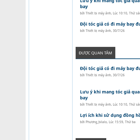
Lưu ý khi mang tóc giả qua
bay
bởi
Thiết bị máy ảnh
,
Lúc 10:10, Thứ sá
Đội tóc giả có đi máy bay 
bởi
Thiết bị máy ảnh
,
30/7/26
ĐƯỢC QUAN TÂM
Đội tóc giả có đi máy bay 
bởi
Thiết bị máy ảnh
,
30/7/26
Lưu ý khi mang tóc giả qua
bay
bởi
Thiết bị máy ảnh
,
Lúc 10:10, Thứ sá
Lợi ích khi sử dụng đồng 
bởi
Phương_bilalo
,
Lúc 15:59, Thứ ba