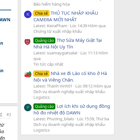
Bảo hiểm hàng hóa
THỦ TỤC NHẬP KHẨU
Chia sẻ
K
CAMERA MỚI NHẤT
 DAWN
Latest: KeiraPham
Lúc 14:39 Hôm qua
Chứng từ xuất nhập khẩu
Thợ Sửa Máy Giặt Tại
Quảng cáo
ân
Nhà Hà Nội Uy Tín
Latest: suamaygiatsalat
Lúc 11:13 Hôm
qua
Tin tức cập nhật
ăn
Nhà xe đi Lào có kho ở Hà
Chia sẻ
Nội và Viêng Chăn.
Latest: Thành Vinh01
Lúc 09:12 Hôm qua
Dịch vụ doanh nghiệp xuất nhập khẩu-
Logistics
Lợi ích khi sử dụng đồng
Quảng cáo
P
hồ đo nhiệt độ DAWN
#2
Latest: Phương_bilalo
Lúc 15:59, Thứ ba
Dịch vụ doanh nghiệp xuất nhập khẩu-
từ
Logistics
ủa
mến