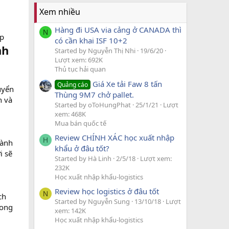
Xem nhiều
Hàng đi USA via cảng ở CANADA thì
N
tp
có cần khai ISF 10+2
nh
Started by Nguyễn Thị Nhi
19/6/20
Lượt xem: 692K
Thủ tục hải quan
Giá Xe tải Faw 8 tấn
Quảng cáo
uyển
Thùng 9M7 chở pallet.
h và
Started by oToHungPhat
25/1/21
Lượt
xem: 468K
Mua bán quốc tế
Review CHÍNH XÁC học xuất nhập
H
hành
khẩu ở đâu tốt?
i sẽ
Started by Hà Linh
2/5/18
Lượt xem:
232K
Học xuất nhập khẩu-logistics
Review học logistics ở đâu tốt
N
ch
Started by Nguyễn Sung
13/10/18
Lượt
rong
xem: 142K
Học xuất nhập khẩu-logistics