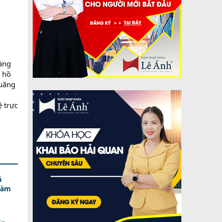
hàng
i hồ
quãng
ệ trực
á
Làm