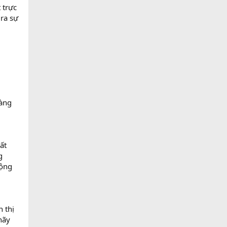
 trực
ra sự
hàng
ất
g
động
n thị
 hãy