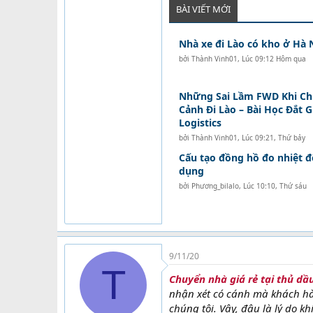
BÀI VIẾT MỚI
Nhà xe đi Lào có kho ở Hà 
bởi
Thành Vinh01
,
Lúc 09:12 Hôm qua
Những Sai Lầm FWD Khi C
Cảnh Đi Lào – Bài Học Đắt 
Logistics
bởi
Thành Vinh01
,
Lúc 09:21, Thứ bảy
Cấu tạo đồng hồ đo nhiệt 
dụng
bởi
Phương_bilalo
,
Lúc 10:10, Thứ sáu
9/11/20
T
Chuyển nhà giá rẻ tại thủ dầ
nhận xét có cánh mà khách hà
chúng tôi. Vậy, đâu là lý do 