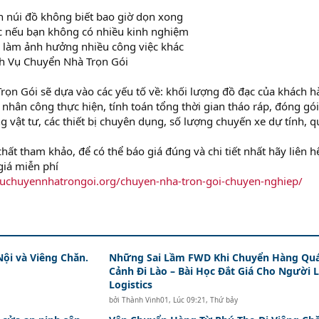
ến núi đồ không biết bao giờ dọn xong
 nếu bạn không có nhiều kinh nghiệm
i làm ảnh hưởng nhiều công việc khác
ch Vụ Chuyển Nhà Trọn Gói
rọn Gói sẽ dựa vào các yếu tố về: khối lượng đồ đạc của khách 
nhân công thực hiện, tính toán tổng thời gian tháo ráp, đóng gó
ng vật tư, các thiết bị chuyên dụng, số lượng chuyến xe dự tính, 
hất tham khảo, để có thể báo giá đúng và chi tiết nhất hãy liên h
giá miễn phí
hvuchuyennhatrongoi.org/chuyen-nha-tron-goi-chuyen-nghiep/
Nội và Viêng Chăn.
Những Sai Lầm FWD Khi Chuyển Hàng Qu
Cảnh Đi Lào – Bài Học Đắt Giá Cho Người 
Logistics
bởi
Thành Vinh01
,
Lúc 09:21, Thứ bảy