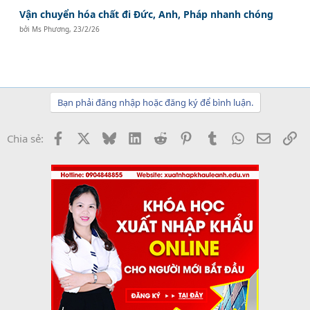
Vận chuyển hóa chất đi Đức, Anh, Pháp nhanh chóng
bởi
Ms Phương
,
23/2/26
Bạn phải đăng nhập hoặc đăng ký để bình luận.
Facebook
X
Bluesky
LinkedIn
Reddit
Pinterest
Tumblr
WhatsApp
Email
Li
Chia sẻ: