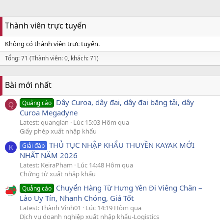
Thành viên trực tuyến
Không có thành viên trực tuyến.
Tổng: 71 (Thành viên: 0, khách: 71)
Bài mới nhất
Dây Curoa, dây đai, dây đai băng tải, dây
Quảng cáo
Q
Curoa Megadyne
Latest: quanglan
Lúc 15:03 Hôm qua
Giấy phép xuất nhập khẩu
THỦ TỤC NHẬP KHẨU THUYỀN KAYAK MỚI
Giải đáp
K
NHẤT NĂM 2026
Latest: KeiraPham
Lúc 14:48 Hôm qua
Chứng từ xuất nhập khẩu
Chuyển Hàng Từ Hưng Yên Đi Viêng Chăn –
Quảng cáo
Lào Uy Tín, Nhanh Chóng, Giá Tốt
Latest: Thành Vinh01
Lúc 14:19 Hôm qua
Dịch vụ doanh nghiệp xuất nhập khẩu-Logistics