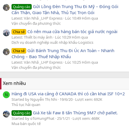
Gửi Lồng Đèn Trung Thu Đi Mỹ – Đóng Gói
Quảng cáo
Cẩn Thận, Giao Tận Nhà, Thủ Tục Trọn Gói
Latest: Văn Nhã _LHP Express
Lúc 10:49 Hôm qua
Vận chuyển đa phương thức
Có nên mua cửa hàng bán tóc giả nước ngoài
Chia sẻ
Latest: Thiết bị máy ảnh
Lúc 10:29 Hôm qua
Dịch vụ doanh nghiệp xuất nhập khẩu-Logistics
Gửi Bánh Trung Thu Đi Úc An Toàn – Nhanh
Chia sẻ
Chóng – Bao Thuế Nhập Khẩu
Latest: Văn Nhã _LHP Express
Lúc 10:25 Hôm qua
Vận chuyển đa phương thức
Xem nhiều
Hàng đi USA via cảng ở CANADA thì có cần khai ISF 10+2
N
Started by Nguyễn Thị Nhi
19/6/20
Lượt xem: 692K
Thủ tục hải quan
Giá Xe tải Faw 8 tấn Thùng 9M7 chở pallet.
Quảng cáo
Started by oToHungPhat
25/1/21
Lượt xem: 468K
Mua bán quốc tế