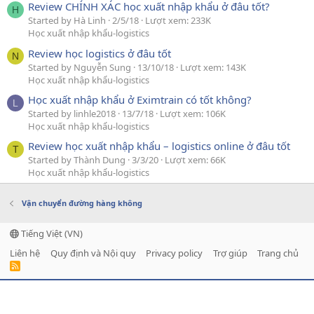
Review CHÍNH XÁC học xuất nhập khẩu ở đâu tốt?
H
Started by Hà Linh
2/5/18
Lượt xem: 233K
Học xuất nhập khẩu-logistics
Review học logistics ở đâu tốt
N
Started by Nguyễn Sung
13/10/18
Lượt xem: 143K
Học xuất nhập khẩu-logistics
Học xuất nhập khẩu ở Eximtrain có tốt không?
L
Started by linhle2018
13/7/18
Lượt xem: 106K
Học xuất nhập khẩu-logistics
Review học xuất nhập khẩu – logistics online ở đâu tốt
T
Started by Thành Dung
3/3/20
Lượt xem: 66K
Học xuất nhập khẩu-logistics
Vận chuyển đường hàng không
Tiếng Việt (VN)
Liên hệ
Quy định và Nội quy
Privacy policy
Trợ giúp
Trang chủ
R
S
S