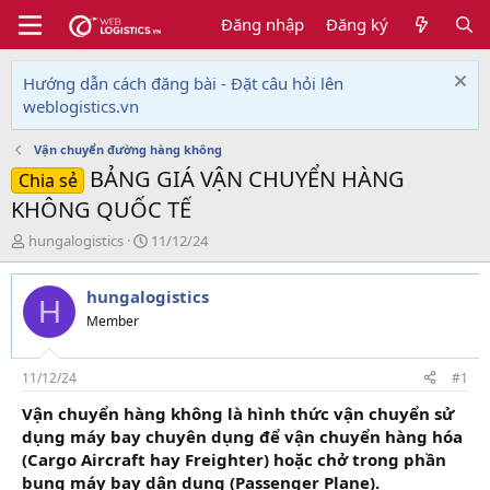
Đăng nhập
Đăng ký
Hướng dẫn cách đăng bài - Đặt câu hỏi lên
weblogistics.vn
Vận chuyển đường hàng không
BẢNG GIÁ VẬN CHUYỂN HÀNG
Chia sẻ
KHÔNG QUỐC TẾ
T
N
hungalogistics
11/12/24
h
g
r
à
hungalogistics
e
y
H
a
g
Member
d
ử
s
i
t
11/12/24
#1
a
Vận chuyển hàng không là hình thức vận chuyển sử
r
dụng máy bay chuyên dụng để vận chuyển hàng hóa
t
e
(Cargo Aircraft hay Freighter) hoặc chở trong phần
r
bụng máy bay dân dụng (Passenger Plane).