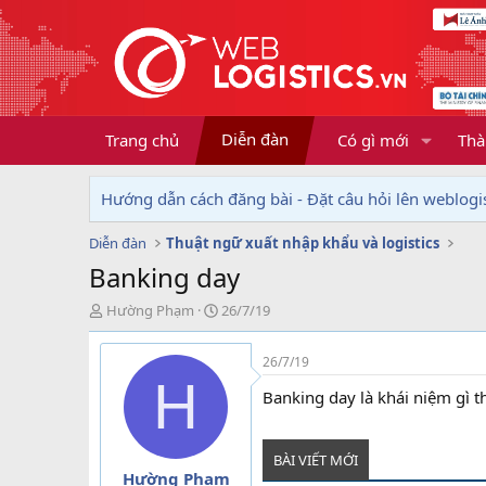
Diễn đàn
Trang chủ
Có gì mới
Thà
Hướng dẫn cách đăng bài - Đặt câu hỏi lên weblogis
Diễn đàn
Thuật ngữ xuất nhập khẩu và logistics
Banking day
T
N
Hường Phạm
26/7/19
h
g
r
à
26/7/19
e
y
H
a
g
Banking day là khái niệm gì 
d
ử
s
i
t
BÀI VIẾT MỚI
a
Hường Phạm
r