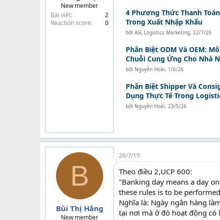
New member
t
4 Phương Thức Thanh Toán
Bài viết
2
e
Trong Xuất Nhập Khẩu
Reaction score
0
r
bởi
ASL Logistics Marketing
,
22/7/26
Phân Biệt ODM Và OEM: Mô
Chuỗi Cung Ứng Cho Nhà N
bởi
Nguyễn Hoài
,
1/6/26
Phân Biệt Shipper Và Cons
Dụng Thực Tế Trong Logisti
bởi
Nguyễn Hoài
,
23/5/26
26/7/19
B
Theo điều 2,UCP 600:
"Banking day means a day on w
these rules is to be performe
Nghĩa là: Ngày ngân hàng là
Bùi Thị Hằng
tại nơi mà ở đó hoạt động có 
New member