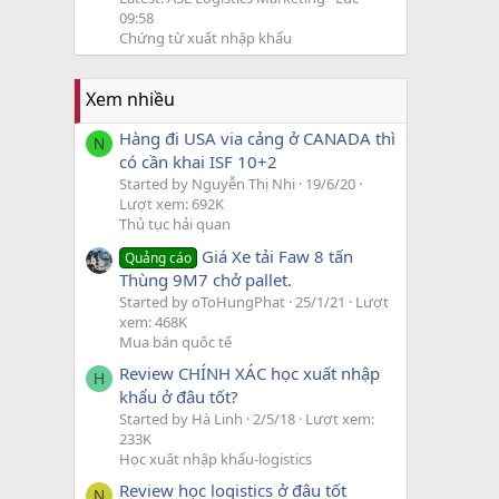
09:58
Chứng từ xuất nhập khẩu
Xem nhiều
Hàng đi USA via cảng ở CANADA thì
N
có cần khai ISF 10+2
Started by Nguyễn Thị Nhi
19/6/20
Lượt xem: 692K
Thủ tục hải quan
Giá Xe tải Faw 8 tấn
Quảng cáo
Thùng 9M7 chở pallet.
Started by oToHungPhat
25/1/21
Lượt
xem: 468K
Mua bán quốc tế
Review CHÍNH XÁC học xuất nhập
H
khẩu ở đâu tốt?
Started by Hà Linh
2/5/18
Lượt xem:
233K
Học xuất nhập khẩu-logistics
Review học logistics ở đâu tốt
N