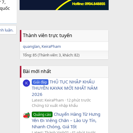
 7,
 quốc
nh luận.
Thành viên trực tuyến
quanglan
KeiraPham
Tổng: 85 (Thành viên: 3, khách: 82)
Bài mới nhất
THỦ TỤC NHẬP KHẨU
Giải đáp
K
THUYỀN KAYAK MỚI NHẤT NĂM
2026
Latest: KeiraPham
12 phút trước
Chứng từ xuất nhập khẩu
Chuyển Hàng Từ Hưng
Quảng cáo
Yên Đi Viêng Chăn – Lào Uy Tín,
Nhanh Chóng, Giá Tốt
Latest: Thành Vinh01
41 phút trước