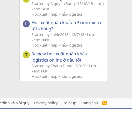
Started by Nguyễn Sung
13/10/18
Lượt
xem: 143K
Học xuất nhập khẩu-logistics
Học xuất nhập khẩu ở Eximtrain có
L
tốt không?
Started by linhle2018
13/7/18
Lượt
xem: 106K
Học xuất nhập khẩu-logistics
Review học xuất nhập khẩu –
T
logistics online ở đâu tốt
Started by Thành Dung
3/3/20
Lượt
xem: 66K
Học xuất nhập khẩu-logistics
 định và Nội quy
Privacy policy
Trợ giúp
Trang chủ
R
S
S