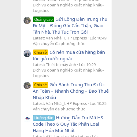
Dịch vụ doanh nghiệp xuất nhập khẩu-
Logistics
Gửi Lồng Đèn Trung Thu
Quảng cáo
Đi Mỹ – Đóng Gói Cẩn Thận, Giao
Tận Nhà, Thủ Tục Trọn Gói
Latest: Văn Nhã _LHP Express
Lúc 10:49
Vận chuyển đa phương thức
Có nên mua cửa hàng bán
Chia sẻ
tóc giả nước ngoài
Latest: Thiết bị máy ảnh
Lúc 10:29
Dịch vụ doanh nghiệp xuất nhập khẩu-
Logistics
Gửi Bánh Trung Thu Đi Úc
Chia sẻ
An Toàn – Nhanh Chóng – Bao Thuế
Nhập Khẩu
Latest: Văn Nhã _LHP Express
Lúc 10:25
Vận chuyển đa phương thức
Hướng Dẫn Tra Mã HS
Hướng dẫn
Code Theo 6 Quy Tắc Phân Loại
Hàng Hóa Mới Nhất
Latest: ASL Logistics Marketing
Lúc