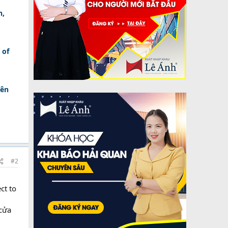
n,
 of
bên
#2
ct to
cửa