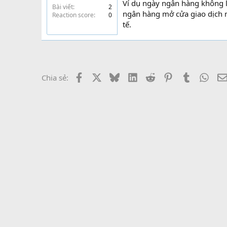
Ví dụ ngày ngân hàng không l
Bài viết
2
ngân hàng mở cửa giao dịch nh
Reaction score
0
tế.
Facebook
X
Bluesky
LinkedIn
Reddit
Pinterest
Tumblr
What
Chia sẻ: