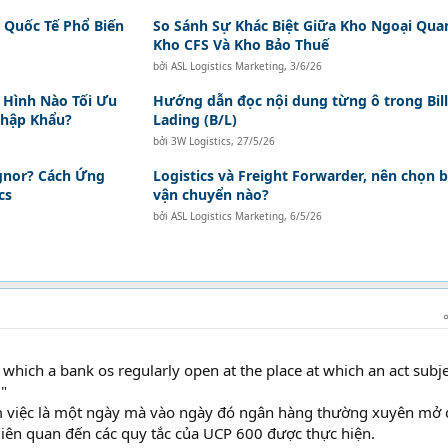
 Quốc Tế Phổ Biến
So Sánh Sự Khác Biệt Giữa Kho Ngoại Qua
Kho CFS Và Kho Bảo Thuế
bởi
ASL Logistics Marketing
,
3/6/26
 Hình Nào Tối Ưu
Hướng dẫn đọc nội dung từng ô trong Bill
hập Khẩu?
Lading (B/L)
bởi
3W Logistics
,
27/5/26
ignor? Cách Ứng
Logistics và Freight Forwarder, nên chọn 
cs
vận chuyển nào?
bởi
ASL Logistics Marketing
,
6/5/26
hich a bank os regularly open at the place at which an act subje
d"
m việc là một ngày mà vào ngày đó ngân hàng thường xuyên mở 
liên quan đến các quy tắc của UCP 600 được thực hiện.