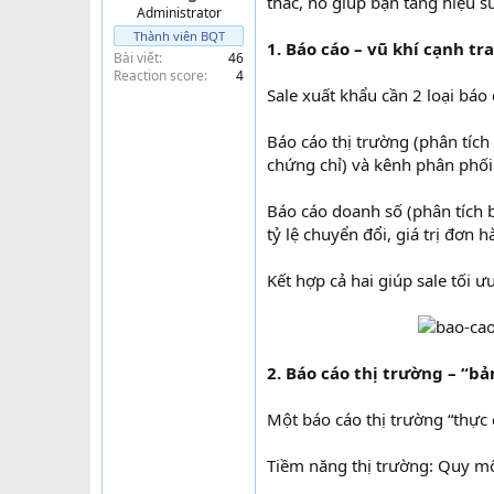
thác, nó giúp bạn tăng hiệu su
Administrator
t
Thành viên BQT
e
1. Báo cáo – vũ khí cạnh t
Bài viết
46
r
Reaction score
4
Sale xuất khẩu cần 2 loại báo 
Báo cáo thị trường (phân tích 
chứng chỉ) và kênh phân phối 
Báo cáo doanh số (phân tích 
tỷ lệ chuyển đổi, giá trị đơn h
Kết hợp cả hai giúp sale tối ư
2. Báo cáo thị trường – “bả
Một báo cáo thị trường “thực 
Tiềm năng thị trường: Quy m