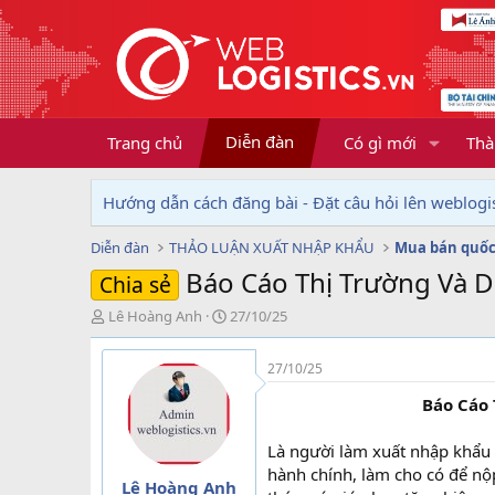
Diễn đàn
Trang chủ
Có gì mới
Thà
Hướng dẫn cách đăng bài - Đặt câu hỏi lên weblogis
Diễn đàn
THẢO LUẬN XUẤT NHẬP KHẨU
Mua bán quốc
Báo Cáo Thị Trường Và D
Chia sẻ
T
N
Lê Hoàng Anh
27/10/25
h
g
r
à
27/10/25
e
y
a
g
Báo Cáo 
d
ử
s
i
Là người làm xuất nhập khẩu 
t
hành chính, làm cho có để nộp
a
Lê Hoàng Anh
r