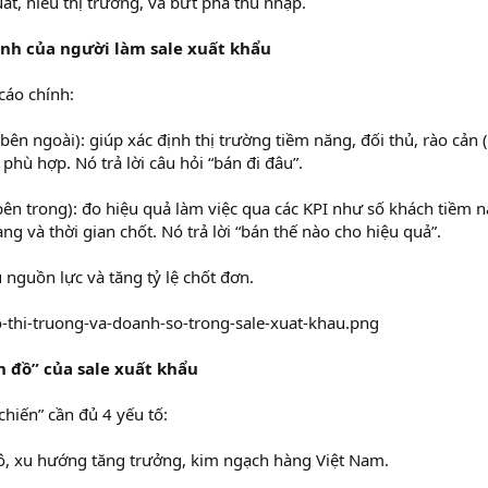
ất, hiểu thị trường, và bứt phá thu nhập.
ranh của người làm sale xuất khẩu
cáo chính:
bên ngoài): giúp xác định thị trường tiềm năng, đối thủ, rào cản 
phù hợp. Nó trả lời câu hỏi “bán đi đâu”.
bên trong): đo hiệu quả làm việc qua các KPI như số khách tiềm n
àng và thời gian chốt. Nó trả lời “bán thế nào cho hiệu quả”.
u nguồn lực và tăng tỷ lệ chốt đơn.
n đồ” của sale xuất khẩu
chiến” cần đủ 4 yếu tố:
ô, xu hướng tăng trưởng, kim ngạch hàng Việt Nam.