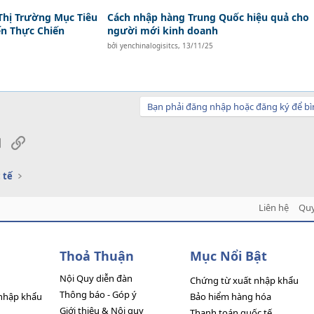
Thị Trường Mục Tiêu
Cách nhập hàng Trung Quốc hiệu quả cho
ến Thực Chiến
người mới kinh doanh
bởi
yenchinalogisitcs
,
13/11/25
Bạn phải đăng nhập hoặc đăng ký để bì
sApp
Email
Link
 tế
Liên hệ
Quy
Thoả Thuận
Mục Nổi Bật
Nội Quy diễn đàn
Chứng từ xuất nhập khẩu
Thông báo - Góp ý
nhập khẩu
Bảo hiểm hàng hóa
Giới thiệu & Nội quy
Thanh toán quốc tế