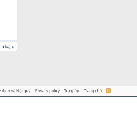
nh luận.
 định và Nội quy
Privacy policy
Trợ giúp
Trang chủ
R
S
S