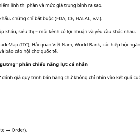
hiếm lĩnh thị phần và mức giá trung bình ra sao.
hẩu, chứng chỉ bắt buộc (FDA, CE, HALAL, v.v.).
p khẩu, siêu thị – mỗi kênh có lợi nhuận và yêu cầu khác nhau.
TradeMap (ITC), Hải quan Việt Nam, World Bank, các hiệp hội ngà
và báo cáo hội chợ quốc tế.
m gương” phản chiếu năng lực cá nhân
ự đánh giá quy trình bán hàng chứ không chỉ nhìn vào kết quả cu
.
te → Order).