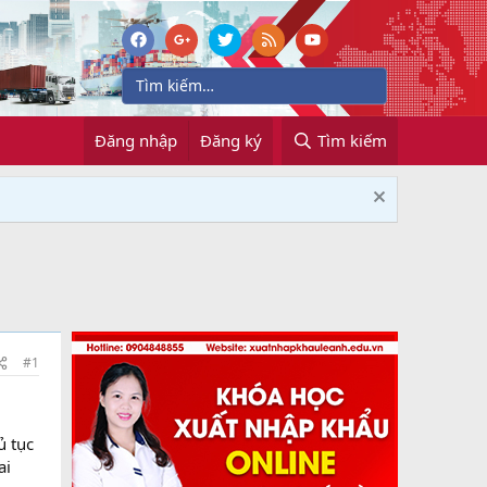
Đăng nhập
Đăng ký
Tìm kiếm
#1
ủ tục
ai