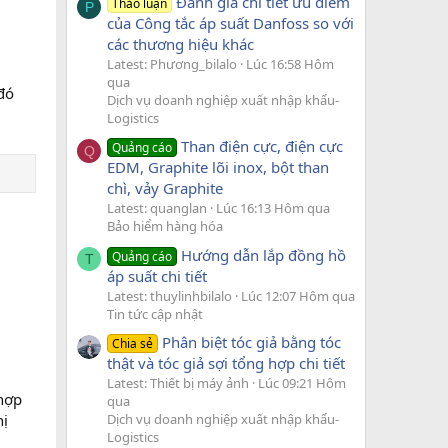
Đánh giá chi tiết ưu điểm
Thảo luận
P
của Công tắc áp suất Danfoss so với
các thương hiệu khác
Latest: Phương_bilalo
Lúc 16:58 Hôm
qua
đó
Dịch vụ doanh nghiệp xuất nhập khẩu-
Logistics
Than điện cực, điện cực
Quảng cáo
Q
EDM, Graphite lõi inox, bột than
chì, vảy Graphite
Latest: quanglan
Lúc 16:13 Hôm qua
Bảo hiểm hàng hóa
Hướng dẫn lắp đồng hồ
Quảng cáo
T
áp suất chi tiết
Latest: thuylinhbilalo
Lúc 12:07 Hôm qua
Tin tức cập nhật
Phân biệt tóc giả bằng tóc
Chia sẻ
thật và tóc giả sợi tổng hợp chi tiết
Latest: Thiết bị máy ảnh
Lúc 09:21 Hôm
 hợp
qua
Dịch vụ doanh nghiệp xuất nhập khẩu-
hị
Logistics