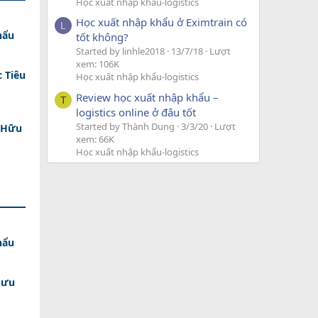
Học xuất nhập khẩu-logistics
Học xuất nhập khẩu ở Eximtrain có
L
hẩu
tốt không?
Started by linhle2018
13/7/18
Lượt
xem: 106K
 Tiêu
Học xuất nhập khẩu-logistics
Review học xuất nhập khẩu –
T
logistics online ở đâu tốt
Started by Thành Dung
3/3/20
Lượt
 Hữu
xem: 66K
Học xuất nhập khẩu-logistics
hẩu
 ưu