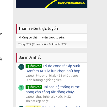
Thành viên trực tuyến
nh
Không có thành viên trực tuyến.
Tổng: 272 (Thành viên: 0, khách: 272)
Bài mới nhất
ối
Lý do công tắc áp suất
Quảng cáo
P
Danfoss KP1 là lựa chọn phù hợp
Latest: Phương_bilalo
58 phút trước
Định hướng nghề nghiệp
Tại sao hệ thống nước
Quảng cáo
T
nóng cần công tắc dòng chảy?
Latest: thuylinhbilalo
Lúc 14:22
Tin tức cập nhật