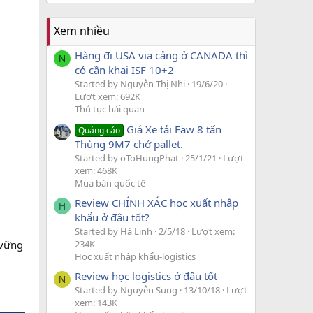
Xem nhiều
Hàng đi USA via cảng ở CANADA thì
N
có cần khai ISF 10+2
Started by Nguyễn Thị Nhi
19/6/20
Lượt xem: 692K
Thủ tục hải quan
Giá Xe tải Faw 8 tấn
Quảng cáo
Thùng 9M7 chở pallet.
Started by oToHungPhat
25/1/21
Lượt
xem: 468K
Mua bán quốc tế
Review CHÍNH XÁC học xuất nhập
H
khẩu ở đâu tốt?
Started by Hà Linh
2/5/18
Lượt xem:
234K
 vững
Học xuất nhập khẩu-logistics
Review học logistics ở đâu tốt
N
Started by Nguyễn Sung
13/10/18
Lượt
xem: 143K