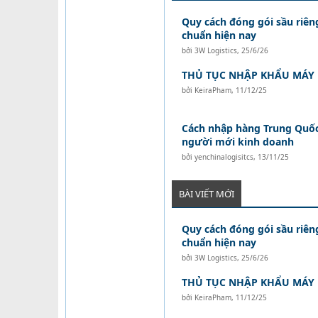
Quy cách đóng gói sầu riên
chuẩn hiện nay
bởi
3W Logistics
,
25/6/26
THỦ TỤC NHẬP KHẨU MÁY
bởi
KeiraPham
,
11/12/25
Cách nhập hàng Trung Quốc
người mới kinh doanh
bởi
yenchinalogisitcs
,
13/11/25
BÀI VIẾT MỚI
Quy cách đóng gói sầu riên
chuẩn hiện nay
bởi
3W Logistics
,
25/6/26
THỦ TỤC NHẬP KHẨU MÁY
bởi
KeiraPham
,
11/12/25