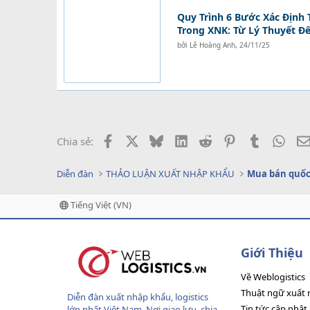
Quy Trình 6 Bước Xác Định 
Trong XNK: Từ Lý Thuyết Đ
bởi
Lê Hoàng Anh
,
24/11/25
Facebook
X
Bluesky
LinkedIn
Reddit
Pinterest
Tumblr
What
Chia sẻ:
Diễn đàn
THẢO LUẬN XUẤT NHẬP KHẨU
Mua bán quốc
Tiếng Việt (VN)
Giới Thiệu
Về Weblogistics
Thuật ngữ xuất 
Diễn đàn xuất nhập khẩu, logistics
Tin tức cập nhật
lớn nhất Việt Nam. Nơi giao lưu, chia