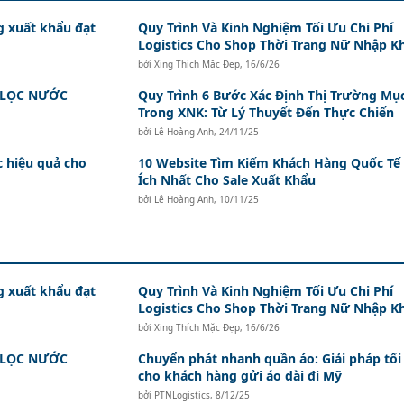
g xuất khẩu đạt
Quy Trình Và Kinh Nghiệm Tối Ưu Chi Phí
Logistics Cho Shop Thời Trang Nữ Nhập K
bởi
Xing Thích Mặc Đẹp
,
16/6/26
 LỌC NƯỚC
Quy Trình 6 Bước Xác Định Thị Trường Mục
Trong XNK: Từ Lý Thuyết Đến Thực Chiến
bởi
Lê Hoàng Anh
,
24/11/25
 hiệu quả cho
10 Website Tìm Kiếm Khách Hàng Quốc Tế
Ích Nhất Cho Sale Xuất Khẩu
bởi
Lê Hoàng Anh
,
10/11/25
g xuất khẩu đạt
Quy Trình Và Kinh Nghiệm Tối Ưu Chi Phí
Logistics Cho Shop Thời Trang Nữ Nhập K
bởi
Xing Thích Mặc Đẹp
,
16/6/26
 LỌC NƯỚC
Chuyển phát nhanh quần áo: Giải pháp tối
cho khách hàng gửi áo dài đi Mỹ
bởi
PTNLogistics
,
8/12/25