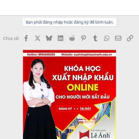
Bạn phải đăng nhập hoặc đăng ký để bình luận.
Facebook
X
Bluesky
LinkedIn
Reddit
Pinterest
Tumblr
WhatsApp
Email
Li
Chia sẻ: