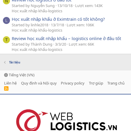
N
Started by Nguyễn Sung
13/10/18
Lượt xem: 143K
Học xuất nhập khẩu-logistics
Học xuất nhập khẩu ở Eximtrain có tốt không?
L
Started by linhle2018
13/7/18
Lượt xem: 106K
Học xuất nhập khẩu-logistics
Review học xuất nhập khẩu – logistics online ở đâu tốt
T
Started by Thành Dung
3/3/20
Lượt xem: 66K
Học xuất nhập khẩu-logistics
Tài liệu
Tiếng Việt (VN)
Liên hệ
Quy định và Nội quy
Privacy policy
Trợ giúp
Trang chủ
R
S
S