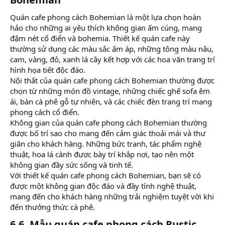
Quán cafe phong cách Bohemian là một lựa chọn hoàn
hảo cho những ai yêu thích không gian ấm cúng, mang
đậm nét cổ điển và bohemia. Thiết kế quán cafe này
thường sử dụng các màu sắc ấm áp, những tông màu nâu,
cam, vàng, đỏ, xanh lá cây kết hợp với các hoa văn trang trí
hình họa tiết độc đáo.
Nội thất của quán cafe phong cách Bohemian thường được
chọn từ những món đồ vintage, những chiếc ghế sofa êm
ái, bàn cà phê gỗ tự nhiên, và các chiếc đèn trang trí mang
phong cách cổ điển.
Không gian của quán cafe phong cách Bohemian thường
được bố trí sao cho mang đến cảm giác thoải mái và thư
giãn cho khách hàng. Những bức tranh, tác phẩm nghệ
thuật, hoa lá cành được bày trí khắp nơi, tạo nên một
không gian đầy sức sống và tinh tế.
Với thiết kế quán cafe phong cách Bohemian, bạn sẽ có
được một không gian độc đáo và đầy tính nghệ thuật,
mang đến cho khách hàng những trải nghiệm tuyệt vời khi
đến thưởng thức cà phê.
6.6. Mẫu quán cafe phong cách Rustic​