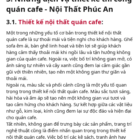
quán cafe - Nội Thất Phúc An​
3.1.
Thiết kế nội thất quán cafe
:​
Một trong những yếu tố cơ bản trong thiết kế nội thất
quán cafe là sự thoải mái và tiện nghi cho khách hàng. Ghế
sofa êm ái, bàn ghế linh hoạt và tiện lợi sẽ giúp khách
hàng cảm thấy thoải mái khi ngồi lâu và tận hưởng không
gian của quán cafe. Ngoài ra, việc bố trí không gian mở, có
ánh sáng tự nhiên và cây xanh cũng đem lại cảm giác gần
gũi với thiên nhiên, tạo nên một không gian thư giãn và
thoải mái.
Ngoài ra, màu sắc và phối cảnh cũng là một yếu tố quan
trọng trong thiết kế nội thất quán cafe. Màu sắc tươi sáng,
hài hòa và ấm áp sẽ tạo nên một không gian vui tươi và
tạo cảm hứng cho khách hàng. Sự kết hợp giữa các vật liệu
như gỗ, kim loại, kính cũng đem lại sự độc đáo và hiện đại
cho quán cafe.
Tất nhiên, không gian để trưng bày các sản phẩm, trang trí
nghệ thuật cũng là điểm nhấn quan trọng trong thiết kế
nội thất quán cafe. Việc bố trí các kệ sách, tranh ảnh hay