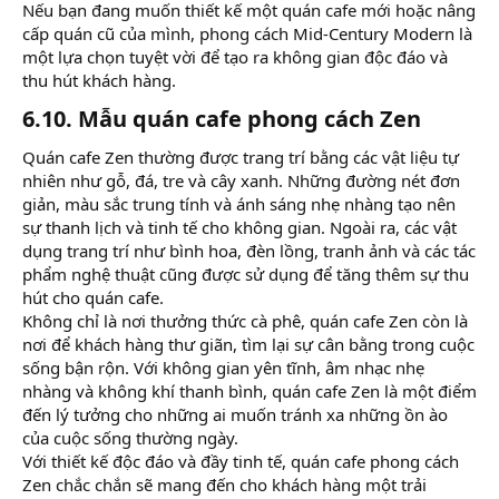
Nếu bạn đang muốn thiết kế một quán cafe mới hoặc nâng
cấp quán cũ của mình, phong cách Mid-Century Modern là
một lựa chọn tuyệt vời để tạo ra không gian độc đáo và
thu hút khách hàng.
6.10. Mẫu quán cafe phong cách Zen​
Quán cafe Zen thường được trang trí bằng các vật liệu tự
nhiên như gỗ, đá, tre và cây xanh. Những đường nét đơn
giản, màu sắc trung tính và ánh sáng nhẹ nhàng tạo nên
sự thanh lịch và tinh tế cho không gian. Ngoài ra, các vật
dụng trang trí như bình hoa, đèn lồng, tranh ảnh và các tác
phẩm nghệ thuật cũng được sử dụng để tăng thêm sự thu
hút cho quán cafe.
Không chỉ là nơi thưởng thức cà phê, quán cafe Zen còn là
nơi để khách hàng thư giãn, tìm lại sự cân bằng trong cuộc
sống bận rộn. Với không gian yên tĩnh, âm nhạc nhẹ
nhàng và không khí thanh bình, quán cafe Zen là một điểm
đến lý tưởng cho những ai muốn tránh xa những ồn ào
của cuộc sống thường ngày.
Với thiết kế độc đáo và đầy tinh tế, quán cafe phong cách
Zen chắc chắn sẽ mang đến cho khách hàng một trải