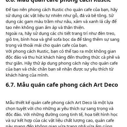
Để tạo nên phong cách Rustic cho quán cafe của bạn, hãy
sử dụng các vật liệu tự nhiên như gỗ, đá và bê tông. Sử
dụng các gam màu trầm như nâu, xám và xanh lá cây để
tạo nên không gian ấm áp và thân thiện.
Ngoài ra, hãy sử dụng các chi tiết trang trí như đèn treo,
giỏ tre, bình hoa và ghế sofa bọc da để tăng thêm sự sang
trọng và thoải mái cho quán cafe của bạn.
Với phong cách Rustic, bạn có thể tạo ra một không gian
độc đáo và thu hút khách hàng đến thưởng thức cà phê và
thư giãn. Hãy thử áp dụng phong cách này cho quán cafe
của bạn và chắc chắn bạn sẽ nhận được sự yêu thích từ
khách hàng của mình.
6.7. Mẫu quán cafe phong cách Art Deco​
Mẫu thiết kế quán cafe phong cách Art Deco là một lựa
chọn tuyệt vời cho những ai yêu thích sự sang trọng và
độc đáo. Với những đường cong tinh tế, họa tiết hình học
và sự kết hợp của các vật liệu chất lượng cao, quán cafe
này mang đến không gian vừa trang nhã vừa ấm cúng.