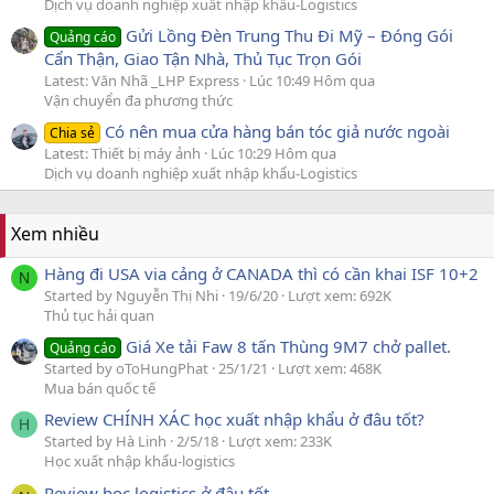
Dịch vụ doanh nghiệp xuất nhập khẩu-Logistics
Gửi Lồng Đèn Trung Thu Đi Mỹ – Đóng Gói
Quảng cáo
Cẩn Thận, Giao Tận Nhà, Thủ Tục Trọn Gói
Latest: Văn Nhã _LHP Express
Lúc 10:49 Hôm qua
Vận chuyển đa phương thức
Có nên mua cửa hàng bán tóc giả nước ngoài
Chia sẻ
Latest: Thiết bị máy ảnh
Lúc 10:29 Hôm qua
Dịch vụ doanh nghiệp xuất nhập khẩu-Logistics
Xem nhiều
Hàng đi USA via cảng ở CANADA thì có cần khai ISF 10+2
N
Started by Nguyễn Thị Nhi
19/6/20
Lượt xem: 692K
Thủ tục hải quan
Giá Xe tải Faw 8 tấn Thùng 9M7 chở pallet.
Quảng cáo
Started by oToHungPhat
25/1/21
Lượt xem: 468K
Mua bán quốc tế
Review CHÍNH XÁC học xuất nhập khẩu ở đâu tốt?
H
Started by Hà Linh
2/5/18
Lượt xem: 233K
Học xuất nhập khẩu-logistics
Review học logistics ở đâu tốt