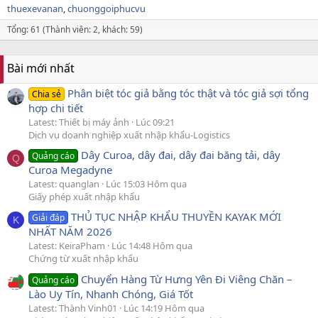
thuexevanan
chuonggoiphucvu
Tổng: 61 (Thành viên: 2, khách: 59)
Bài mới nhất
Phân biệt tóc giả bằng tóc thật và tóc giả sợi tổng
Chia sẻ
hợp chi tiết
Latest: Thiết bị máy ảnh
Lúc 09:21
Dịch vụ doanh nghiệp xuất nhập khẩu-Logistics
Dây Curoa, dây đai, dây đai băng tải, dây
Quảng cáo
Q
Curoa Megadyne
Latest: quanglan
Lúc 15:03 Hôm qua
Giấy phép xuất nhập khẩu
THỦ TỤC NHẬP KHẨU THUYỀN KAYAK MỚI
Giải đáp
K
NHẤT NĂM 2026
Latest: KeiraPham
Lúc 14:48 Hôm qua
Chứng từ xuất nhập khẩu
Chuyển Hàng Từ Hưng Yên Đi Viêng Chăn –
Quảng cáo
Lào Uy Tín, Nhanh Chóng, Giá Tốt
Latest: Thành Vinh01
Lúc 14:19 Hôm qua