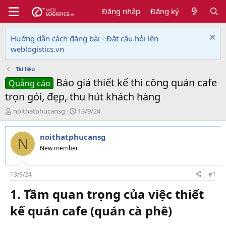
Đăng nhập
Đăng ký
Hướng dẫn cách đăng bài - Đặt câu hỏi lên
weblogistics.vn
Tài liệu
Báo giá thiết kế thi công quán cafe
Quảng cáo
trọn gói, đẹp, thu hút khách hàng
T
N
noithatphucansg
13/9/24
h
g
r
à
noithatphucansg
e
y
N
a
g
New member
d
ử
s
i
t
13/9/24
#1
a
1. Tầm quan trọng của việc thiết
r
t
kế quán cafe (quán cà phê)​
e
r