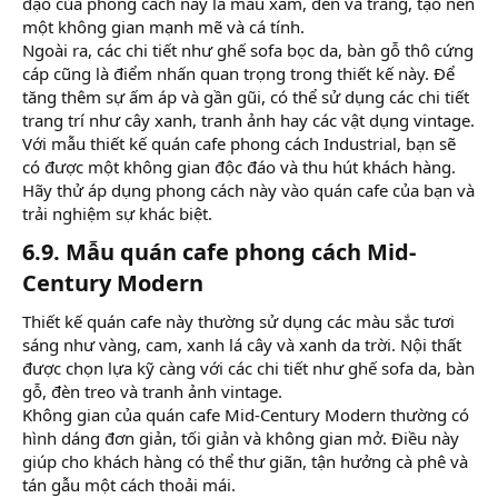
đạo của phong cách này là màu xám, đen và trắng, tạo nên
một không gian mạnh mẽ và cá tính.
Ngoài ra, các chi tiết như ghế sofa bọc da, bàn gỗ thô cứng
cáp cũng là điểm nhấn quan trọng trong thiết kế này. Để
tăng thêm sự ấm áp và gần gũi, có thể sử dụng các chi tiết
trang trí như cây xanh, tranh ảnh hay các vật dụng vintage.
Với mẫu thiết kế quán cafe phong cách Industrial, bạn sẽ
có được một không gian độc đáo và thu hút khách hàng.
Hãy thử áp dụng phong cách này vào quán cafe của bạn và
trải nghiệm sự khác biệt.
6.9. Mẫu quán cafe phong cách Mid-
Century Modern​
Thiết kế quán cafe này thường sử dụng các màu sắc tươi
sáng như vàng, cam, xanh lá cây và xanh da trời. Nội thất
được chọn lựa kỹ càng với các chi tiết như ghế sofa da, bàn
gỗ, đèn treo và tranh ảnh vintage.
Không gian của quán cafe Mid-Century Modern thường có
hình dáng đơn giản, tối giản và không gian mở. Điều này
giúp cho khách hàng có thể thư giãn, tận hưởng cà phê và
tán gẫu một cách thoải mái.