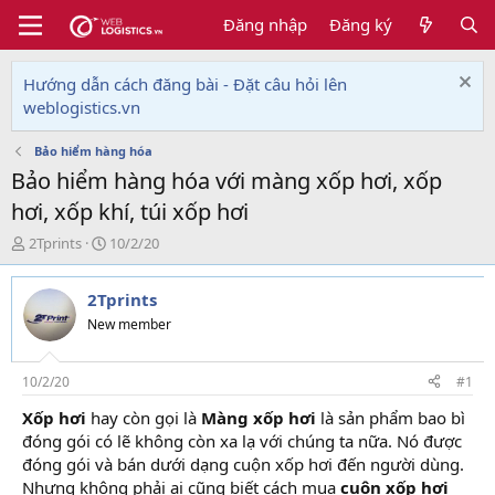
Đăng nhập
Đăng ký
Hướng dẫn cách đăng bài - Đặt câu hỏi lên
weblogistics.vn
Bảo hiểm hàng hóa
Bảo hiểm hàng hóa với màng xốp hơi, xốp
hơi, xốp khí, túi xốp hơi
T
N
2Tprints
10/2/20
h
g
r
à
2Tprints
e
y
a
g
New member
d
ử
s
i
t
10/2/20
#1
a
Xốp hơi
hay còn gọi là
Màng xốp hơi
là sản phẩm bao bì
r
đóng gói có lẽ không còn xa lạ với chúng ta nữa. Nó được
t
e
đóng gói và bán dưới dạng cuộn xốp hơi đến người dùng.
r
Nhưng không phải ai cũng biết cách mua
cuộn xốp hơi