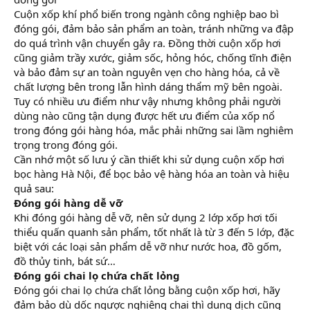
Cuộn xốp khí phổ biến trong ngành công nghiệp bao bì
đóng gói, đảm bảo sản phẩm an toàn, tránh những va đập
do quá trình vận chuyển gây ra. Đồng thời cuộn xốp hơi
cũng giảm trầy xước, giảm sốc, hỏng hóc, chống tĩnh điện
và bảo đảm sự an toàn nguyên vẹn cho hàng hóa, cả về
chất lượng bên trong lẫn hình dáng thẩm mỹ bên ngoài.
Tuy có nhiều ưu điểm như vậy nhưng không phải người
dùng nào cũng tận dụng được hết ưu điểm của xốp nổ
trong đóng gói hàng hóa, mắc phải những sai lầm nghiêm
trọng trong đóng gói.
Cần nhớ một số lưu ý cần thiết khi sử dụng cuộn xốp hơi
bọc hàng Hà Nội, để bọc bảo vệ hàng hóa an toàn và hiệu
quả sau:
Đóng gói hàng dễ vỡ
Khi đóng gói hàng dễ vỡ, nên sử dụng 2 lớp xốp hơi tối
thiểu quấn quanh sản phẩm, tốt nhất là từ 3 đến 5 lớp, đặc
biệt với các loại sản phẩm dễ vỡ như nước hoa, đồ gốm,
đồ thủy tinh, bát sứ…
Đóng gói chai lọ chứa chất lỏng
Đóng gói chai lọ chứa chất lỏng bằng cuộn xốp hơi, hãy
đảm bảo dù dốc ngược nghiêng chai thì dung dịch cũng