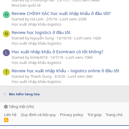
Mua bán quốc tế
Review CHÍNH XÁC học xuất nhập khẩu ở đâu tốt?
H
Started by Hà Linh
2/5/18
Lượt xem: 233K
Học xuất nhập khẩu-logistics
Review học logistics ở đâu tốt
N
Started by Nguyễn Sung
13/10/18
Lượt xem: 142K
Học xuất nhập khẩu-logistics
Học xuất nhập khẩu ở Eximtrain có tốt không?
L
Started by linhle2018
13/7/18
Lượt xem: 106K
Học xuất nhập khẩu-logistics
Review học xuất nhập khẩu – logistics online ở đâu tốt
T
Started by Thành Dung
3/3/20
Lượt xem: 66K
Học xuất nhập khẩu-logistics
Bảo hiểm hàng hóa
Tiếng Việt (VN)
Liên hệ
Quy định và Nội quy
Privacy policy
Trợ giúp
Trang chủ
R
S
S