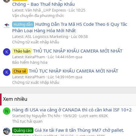
Chóng – Bao Thuế Nhập Khẩu
Latest: Văn Nhã _LHP Express
Lúc 10:25
Vận chuyển đa phương thức
Hướng Dẫn Tra Mã HS Code Theo 6 Quy Tắc
Hướng dẫn
Phân Loại Hàng Hóa Mới Nhất
Latest: ASL Logistics Marketing
Lúc 09:58
Chứng từ xuất nhập khẩu
THỦ TỤC NHẬP KHẨU CAMERA MỚI NHẤT
Thảo luận
K
Latest: KeiraPham
Lúc 14:44 Hôm qua
Bảo hiểm hàng hóa
THỦ TỤC NHẬP KHẨU CAMERA MỚI NHẤT
Chia sẻ
K
Latest: KeiraPham
Lúc 14:39 Hôm qua
Chứng từ xuất nhập khẩu
Xem nhiều
Hàng đi USA via cảng ở CANADA thì có cần khai ISF 10+2
N
Started by Nguyễn Thị Nhi
19/6/20
Lượt xem: 692K
Thủ tục hải quan
Giá Xe tải Faw 8 tấn Thùng 9M7 chở pallet.
Quảng cáo
Started by oToHungPhat
25/1/21
Lượt xem: 468K