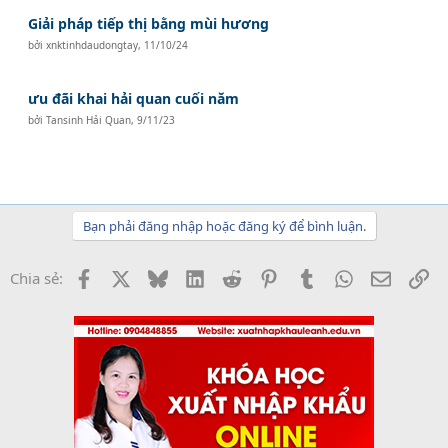
Giải pháp tiếp thị bằng mùi hương
bởi
xnktinhdaudongtay
,
11/10/24
ưu đãi khai hải quan cuối năm
bởi
Tansinh Hải Quan
,
9/11/23
Bạn phải đăng nhập hoặc đăng ký để bình luận.
Facebook
X
Bluesky
LinkedIn
Reddit
Pinterest
Tumblr
WhatsApp
Email
Li
Chia sẻ: