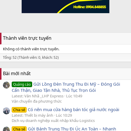
Thành viên trực tuyến
Không có thành viên trực tuyến.
Tổng: 52 (Thành viên: 0, khách: 52)
Bài mới nhất
Gửi Lồng Đèn Trung Thu Đi Mỹ – Đóng Gói
Quảng cáo
Cẩn Thận, Giao Tận Nhà, Thủ Tục Trọn Gói
Latest: Văn Nhã _LHP Express
Lúc 10:49
Vận chuyển đa phương thức
Có nên mua cửa hàng bán tóc giả nước ngoài
Chia sẻ
Latest: Thiết bị máy ảnh
Lúc 10:29
Dịch vụ doanh nghiệp xuất nhập khẩu-Logistics
Gửi Bánh Trung Thu Đi Úc An Toàn – Nhanh
Chia sẻ