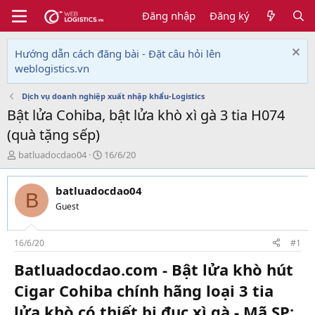
Đăng nhập
Đăng ký
Hướng dẫn cách đăng bài - Đặt câu hỏi lên
weblogistics.vn
Dịch vụ doanh nghiệp xuất nhập khẩu-Logistics
Bật lửa Cohiba, bật lửa khò xì gà 3 tia H074
(quà tặng sếp)
T
N
batluadocdao04
16/6/20
h
g
r
à
batluadocdao04
e
y
B
a
g
Guest
d
ử
s
i
t
16/6/20
#1
a
Batluadocdao.com - Bật lửa khò hút
r
t
Cigar Cohiba chính hãng loại 3 tia
e
r
lửa khò có thiết bị đục xì gà - Mã SP: