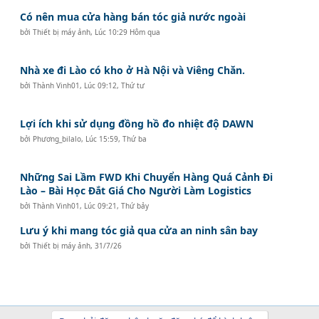
Có nên mua cửa hàng bán tóc giả nước ngoài
bởi
Thiết bị máy ảnh
,
Lúc 10:29 Hôm qua
Nhà xe đi Lào có kho ở Hà Nội và Viêng Chăn.
bởi
Thành Vinh01
,
Lúc 09:12, Thứ tư
Lợi ích khi sử dụng đồng hồ đo nhiệt độ DAWN
bởi
Phương_bilalo
,
Lúc 15:59, Thứ ba
Những Sai Lầm FWD Khi Chuyển Hàng Quá Cảnh Đi
Lào – Bài Học Đắt Giá Cho Người Làm Logistics
bởi
Thành Vinh01
,
Lúc 09:21, Thứ bảy
Lưu ý khi mang tóc giả qua cửa an ninh sân bay
bởi
Thiết bị máy ảnh
,
31/7/26