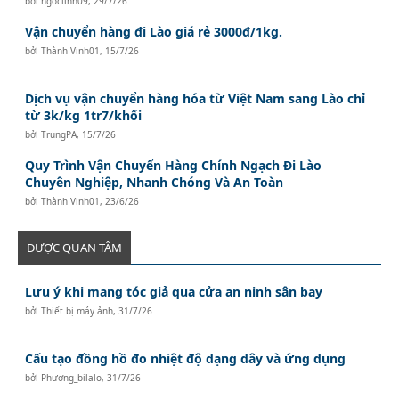
bởi
ngoclinh09
,
29/7/26
Vận chuyển hàng đi Lào giá rẻ 3000đ/1kg.
bởi
Thành Vinh01
,
15/7/26
Dịch vụ vận chuyển hàng hóa từ Việt Nam sang Lào chỉ
từ 3k/kg 1tr7/khối
bởi
TrungPA
,
15/7/26
Quy Trình Vận Chuyển Hàng Chính Ngạch Đi Lào
Chuyên Nghiệp, Nhanh Chóng Và An Toàn
bởi
Thành Vinh01
,
23/6/26
ĐƯỢC QUAN TÂM
Lưu ý khi mang tóc giả qua cửa an ninh sân bay
bởi
Thiết bị máy ảnh
,
31/7/26
Cấu tạo đồng hồ đo nhiệt độ dạng dây và ứng dụng
bởi
Phương_bilalo
,
31/7/26