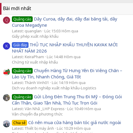
Bài mới nhất
Dây Curoa, dây đai, dây đai băng tải, dây
Quảng cáo
Q
Curoa Megadyne
Latest: quanglan
Lúc 15:03 Hôm qua
Giấy phép xuất nhập khẩu
THỦ TỤC NHẬP KHẨU THUYỀN KAYAK MỚI
Giải đáp
K
NHẤT NĂM 2026
Latest: KeiraPham
Lúc 14:48 Hôm qua
Chứng từ xuất nhập khẩu
Chuyển Hàng Từ Hưng Yên Đi Viêng Chăn –
Quảng cáo
Lào Uy Tín, Nhanh Chóng, Giá Tốt
Latest: Thành Vinh01
Lúc 14:19 Hôm qua
Dịch vụ doanh nghiệp xuất nhập khẩu-Logistics
Gửi Lồng Đèn Trung Thu Đi Mỹ – Đóng Gói
Quảng cáo
Cẩn Thận, Giao Tận Nhà, Thủ Tục Trọn Gói
Latest: Văn Nhã _LHP Express
Lúc 10:49 Hôm qua
Vận chuyển đa phương thức
Có nên mua cửa hàng bán tóc giả nước ngoài
Chia sẻ
Latest: Thiết bị máy ảnh
Lúc 10:29 Hôm qua