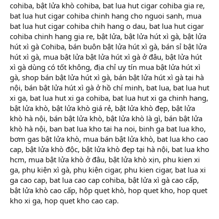
cohiba, bật lửa khò cohiba, bat lua hut cigar cohiba gia re,
bat lua hut cigar cohiba chinh hang cho nguoi sanh, mua
bat lua hut cigar cohiba chih hang o dau, bat lua hut cigar
cohiba chinh hang gia re, bật lửa, bật lửa hút xì gà, bật lửa
hút xì gà Cohiba, bán buôn bật lửa hút xì gà, bán sỉ bật lửa
hút xì gà, mua bật lửa bật lửa hút xì gà ở đâu, bật lửa hút
xì gà dùng có tốt không, địa chỉ uy tín mua bật lửa hút xì
gà, shop bán bật lửa hút xì gà, bán bật lửa hút xì gà tại hà
nội, bán bật lửa hút xì gà ở hồ chí minh, bat lua, bat lua hut
xi ga, bat lua hut xi ga cohiba, bat lua hut xi ga chinh hang,
bật lửa khò, bật lửa khò giá rẻ, bật lửa khò đẹp, bật lửa
khò hà nội, bán bật lửa khò, bật lửa khò là gì, bán bật lửa
khò hà nội, ban bat lua kho tai ha noi, binh ga bat lua kho,
bơm gas bật lửa khò, mua bán bật lửa khò, bat lua kho cao
cap, bật lửa khò độc, bật lửa khò đẹp tại hà nội, bat lua kho
hcm, mua bật lửa khò ở đâu, bật lửa khò xịn, phu kien xi
ga, phụ kiện xì gà, phụ kiện cigar, phu kien cigar, bat lua xi
ga cao cap, bat lua cao cap cohiba, bật lửa xì gà cao cấp,
bật lửa khò cao cấp, hộp quẹt khò, hop quet kho, hop quet
kho xi ga, hop quet kho cao cap.