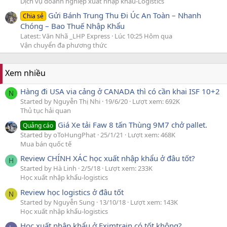
Dịch vụ doanh nghiệp xuất nhập khẩu-Logistics
Gửi Bánh Trung Thu Đi Úc An Toàn – Nhanh
Chia sẻ
Chóng – Bao Thuế Nhập Khẩu
Latest: Văn Nhã _LHP Express
Lúc 10:25 Hôm qua
Vận chuyển đa phương thức
Xem nhiều
Hàng đi USA via cảng ở CANADA thì có cần khai ISF 10+2
N
Started by Nguyễn Thị Nhi
19/6/20
Lượt xem: 692K
Thủ tục hải quan
Giá Xe tải Faw 8 tấn Thùng 9M7 chở pallet.
Quảng cáo
Started by oToHungPhat
25/1/21
Lượt xem: 468K
Mua bán quốc tế
Review CHÍNH XÁC học xuất nhập khẩu ở đâu tốt?
H
Started by Hà Linh
2/5/18
Lượt xem: 233K
Học xuất nhập khẩu-logistics
Review học logistics ở đâu tốt
N
Started by Nguyễn Sung
13/10/18
Lượt xem: 143K
Học xuất nhập khẩu-logistics
Học xuất nhập khẩu ở Eximtrain có tốt không?