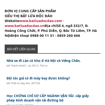
ĐƠN VỊ CUNG CẤP SẢN PHẨM
SIÊU THỊ BẬT LỬA ĐỘC ĐÁO
Website
www.batluadocdao.com
-
www.batluadocdao.vn
Địa chỉSố 4, ngõ 332/7, Đ.
Hoàng Công Chất, P. Phú Diễn, Q. Bắc Từ Liêm, TP. Hà
NộiĐiện thoại 0988 00 11 31 - 0859 260 666
BÀI VIẾT LIÊN QUAN
Nhà xe đi Lào có kho ở Hà Nội và Viêng Chăn.
bởi
Thành Vinh01
,
Lúc 09:12, Thứ tư
Đội tóc giả có đi máy bay được không?
bởi
Thiết bị máy ảnh
,
30/7/26
Học CHỨNG CHỈ SƠ CẤP NGÀNH VẬN TẢI- cấp giấy
phép Kinh doanh vận tải đường bộ