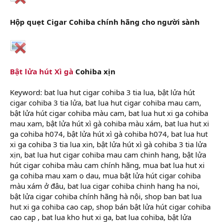
Hộp quẹt Cigar Cohiba chính hãng cho người sành
Bật lửa hút Xì gà
Cohiba xịn
Keyword: bat lua hut cigar cohiba 3 tia lua, bật lửa hút
cigar cohiba 3 tia lửa, bat lua hut cigar cohiba mau cam,
bật lửa hút cigar cohiba màu cam, bat lua hut xi ga cohiba
mau xam, bật lửa hút xì gà cohiba màu xám, bat lua hut xi
ga cohiba h074, bật lửa hút xì gà cohiba h074, bat lua hut
xi ga cohiba 3 tia lua xin, bật lửa hút xì gà cohiba 3 tia lửa
xịn, bat lua hut cigar cohiba mau cam chinh hang, bật lửa
hút cigar cohiba màu cam chính hãng, mua bat lua hut xi
ga cohiba mau xam o dau, mua bật lửa hút cigar cohiba
màu xám ở đâu, bat lua cigar cohiba chinh hang ha noi,
bật lửa cigar cohiba chính hãng hà nội, shop ban bat lua
hut xi ga cohiba cao cap, shop bán bật lửa hút cigar cohiba
cao cap , bat lua kho hut xi ga, bat lua cohiba, bật lửa