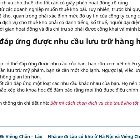
ịch vụ cho thuê kho tốt cần có giấy phép hoạt động rõ ràng​
 từ các doanh nghiệp muốn thuê kho bãi. Tuy nhiên, trước khi qu
ê kho, quan trọng phải xác định mức độ uy tín của công ty cung 
à dịch vụ cho thuê kho phải có danh tiếng, số thuế, người đại diệ
hời gian hoạt động và địa chỉ trụ sở phải được công khai và minh 
 đáp ứng được nhu cầu lưu trữ hàng 
p có thể đáp ứng được nhu cầu của bạn, bạn cần xem xét nhiều 
cần lưu trữ mỹ phẩm, bạn sẽ cần một kho lạnh. Ngược lại, việc lư
hông gian lớn hơn.
tốt cần đáp ứng một loạt các nhu cầu khác nhau của bạn. Họ nên 
 sắp xếp kho khoa học để đảm bảo rằng mọi thứ được điều chỉnh
 thông tin chi tiết nhé:
Bật mí cách chọn dịch vụ cho thuê kho tốt
i Viêng Chăn – Lào
Nhà xe đi Lào có kho ở Hà Nội và Viêng Ch