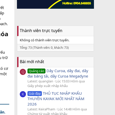
yết
cấp
n
bạch.
Thành viên trực tuyến
hóa
Không có thành viên trực tuyến.
Tổng: 73 (Thành viên: 0, khách: 73)
yếu
u trữ
Bài mới nhất
có cơ
Dây Curoa, dây đai, dây
Quảng cáo
Q
 một
đai băng tải, dây Curoa Megadyne
Latest: quanglan
Lúc 15:03 Hôm qua
Giấy phép xuất nhập khẩu
THỦ TỤC NHẬP KHẨU
Giải đáp
K
THUYỀN KAYAK MỚI NHẤT NĂM
2026
Latest: KeiraPham
Lúc 14:48 Hôm qua
ăn.
Chứng từ xuất nhập khẩu