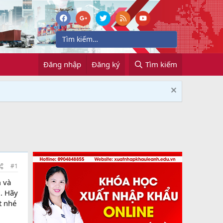
Đăng nhập
Đăng ký
Tìm kiếm
#1
m và
g. Hãy
t nhé