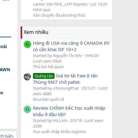
Latest: Văn Nhã _LHP Express
Lúc 10:25
Hôm qua
Vận chuyển đa phương thức
Xem nhiều
Hàng đi USA via cảng ở CANADA thì
N
oài
có cần khai ISF 10+2
Started by Nguyễn Thị Nhi
19/6/20
Lượt xem: 692K
Thủ tục hải quan
 DAWN
Giá Xe tải Faw 8 tấn
Quảng cáo
Thùng 9M7 chở pallet.
Started by oToHungPhat
25/1/21
Lượt
ân
xem: 468K
Mua bán quốc tế
Review CHÍNH XÁC học xuất nhập
H
khẩu ở đâu tốt?
Started by Hà Linh
2/5/18
Lượt xem:
233K
Học xuất nhập khẩu-logistics
nh luận.