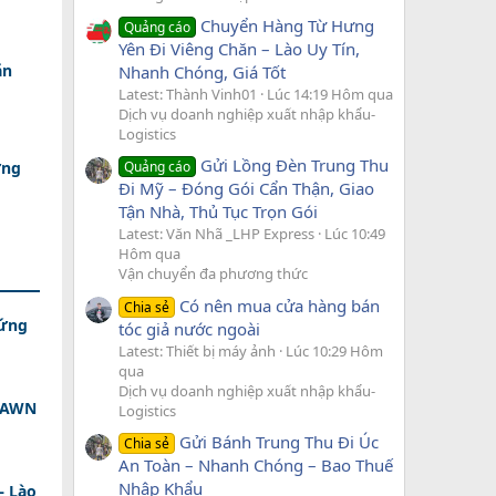
Chuyển Hàng Từ Hưng
Quảng cáo
Yên Đi Viêng Chăn – Lào Uy Tín,
ăn
Nhanh Chóng, Giá Tốt
Latest: Thành Vinh01
Lúc 14:19 Hôm qua
Dịch vụ doanh nghiệp xuất nhập khẩu-
Logistics
Gửi Lồng Đèn Trung Thu
ứng
Quảng cáo
Đi Mỹ – Đóng Gói Cẩn Thận, Giao
Tận Nhà, Thủ Tục Trọn Gói
Latest: Văn Nhã _LHP Express
Lúc 10:49
Hôm qua
Vận chuyển đa phương thức
Có nên mua cửa hàng bán
Chia sẻ
 ứng
tóc giả nước ngoài
Latest: Thiết bị máy ảnh
Lúc 10:29 Hôm
qua
Dịch vụ doanh nghiệp xuất nhập khẩu-
 DAWN
Logistics
Gửi Bánh Trung Thu Đi Úc
Chia sẻ
An Toàn – Nhanh Chóng – Bao Thuế
Nhập Khẩu
– Lào