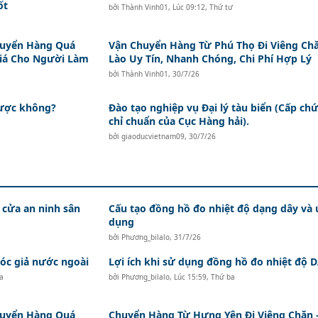
ốt
bởi
Thành Vinh01
,
Lúc 09:12, Thứ tư
huyển Hàng Quá
Vận Chuyển Hàng Từ Phú Thọ Đi Viêng Ch
Giá Cho Người Làm
Lào Uy Tín, Nhanh Chóng, Chi Phí Hợp Lý
bởi
Thành Vinh01
,
30/7/26
được không?
Đào tạo nghiệp vụ Đại lý tàu biển (Cấp ch
chỉ chuẩn của Cục Hàng hải).
bởi
giaoducvietnam09
,
30/7/26
 cửa an ninh sân
Cấu tạo đồng hồ đo nhiệt độ dạng dây và
dụng
bởi
Phương_bilalo
,
31/7/26
c giả nước ngoài
Lợi ích khi sử dụng đồng hồ đo nhiệt độ
a
bởi
Phương_bilalo
,
Lúc 15:59, Thứ ba
huyển Hàng Quá
Chuyển Hàng Từ Hưng Yên Đi Viêng Chăn 