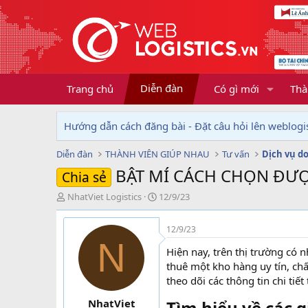
Diễn đàn
Trang chủ
Có gì mới
Thà
Hướng dẫn cách đăng bài - Đặt câu hỏi lên weblogis
Diễn đàn
THÀNH VIÊN GIÚP NHAU
Tư vấn
BẬT MÍ CÁCH CHỌN ĐƯỢ
Chia sẻ
T
N
NhatViet Logistics
12/9/23
h
g
r
à
12/9/23
e
y
N
a
g
Hiện nay, trên thị trường có n
d
ử
thuê một kho hàng uy tín, ch
s
i
theo dõi các thông tin chi tiế
t
a
NhatViet
Tìm hiểu về các 
r