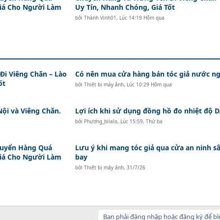
Giá Cho Người Làm
Uy Tín, Nhanh Chóng, Giá Tốt
bởi
Thành Vinh01
,
Lúc 14:19 Hôm qua
i Viêng Chăn – Lào
Có nên mua cửa hàng bán tóc giả nước ng
ốt
bởi
Thiết bị máy ảnh
,
Lúc 10:29 Hôm qua
Nội và Viêng Chăn.
Lợi ích khi sử dụng đồng hồ đo nhiệt độ
bởi
Phương_bilalo
,
Lúc 15:59, Thứ ba
huyển Hàng Quá
Lưu ý khi mang tóc giả qua cửa an ninh s
Giá Cho Người Làm
bay
bởi
Thiết bị máy ảnh
,
31/7/26
Bạn phải đăng nhập hoặc đăng ký để bì