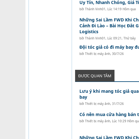
Uy Tín, Nhanh Chóng, Giá T
bởi
Thành Vinh01
,
Lúc 14:19 Hôm qua
Những Sai Lầm FWD Khi C
Cảnh Đi Lào – Bài Học Đắt 
Logistics
bởi
Thành Vinh01
,
Lúc 09:21, Thứ bảy
Đội tóc giả có đi máy bay 
bởi
Thiết bị máy ảnh
,
30/7/26
ĐƯỢC QUAN TÂM
Lưu ý khi mang tóc giả qua
bay
bởi
Thiết bị máy ảnh
,
31/7/26
Có nên mua cửa hàng bán tó
bởi
Thiết bị máy ảnh
,
Lúc 10:29 Hôm qu
Những Sai Lầm FWD Khi C