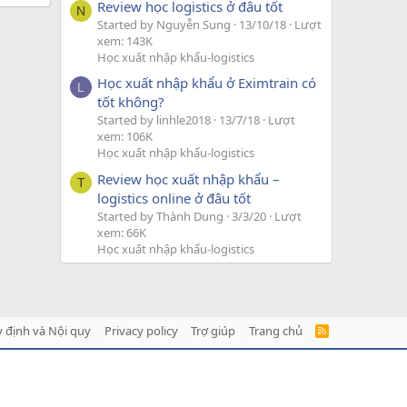
Review học logistics ở đâu tốt
N
Started by Nguyễn Sung
13/10/18
Lượt
xem: 143K
Học xuất nhập khẩu-logistics
Học xuất nhập khẩu ở Eximtrain có
L
tốt không?
Started by linhle2018
13/7/18
Lượt
xem: 106K
Học xuất nhập khẩu-logistics
Review học xuất nhập khẩu –
T
logistics online ở đâu tốt
Started by Thành Dung
3/3/20
Lượt
xem: 66K
Học xuất nhập khẩu-logistics
 định và Nội quy
Privacy policy
Trợ giúp
Trang chủ
R
S
S