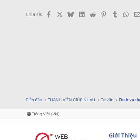
Facebook
X
Bluesky
LinkedIn
Reddit
Pinterest
Tumblr
What
Chia sẻ:
Diễn đàn
THÀNH VIÊN GIÚP NHAU
Tư vấn
Tiếng Việt (VN)
Giới Thiệu