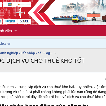
nh viên
tics.vn
Dịch vụ doanh nghiệp xuất nhập khẩu-Logistics
C DỊCH VỤ CHO THUÊ KHO TỐT
hiều đơn vị cung cấp dịch vụ cho thuê kho bãi. Tuy nhiên, việc tì
ất lượng và có giá cả phải chăng không phải lúc nào cũng dễ dàn
t trong bài viết dưới đây để hiểu rõ hơn về dịch vụ cho thuê kho tố
giấy phép hoạt động của công ty