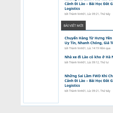
Cảnh Đi Lào – Bài Học Đắt 
Logistics
bởi
Thành Vinh01
,
Lúc 09:21, Thứ bảy
BÀI VIẾT MỚI
Chuyển Hàng Từ Hưng Yên Đ
Uy Tín, Nhanh Chóng, Giá T
bởi
Thành Vinh01
,
Lúc 14:19 Hôm qua
Nhà xe đi Lào có kho ở Hà 
bởi
Thành Vinh01
,
Lúc 09:12, Thứ tư
Những Sai Lầm FWD Khi C
Cảnh Đi Lào – Bài Học Đắt 
Logistics
bởi
Thành Vinh01
,
Lúc 09:21, Thứ bảy