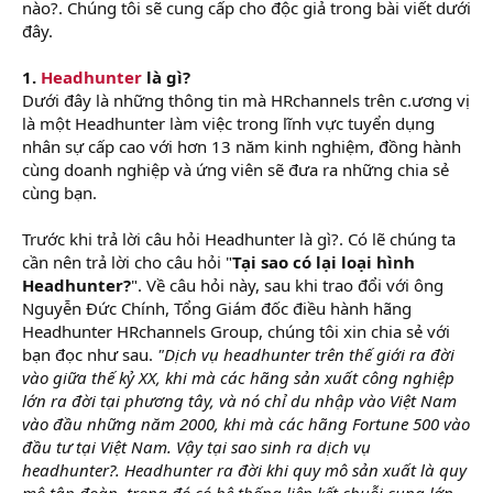
nào?. Chúng tôi sẽ cung cấp cho độc giả trong bài viết dưới
đây.
1.
Headhunter
là gì?
Dưới đây là những thông tin mà HRchannels trên c.ương vị
là một Headhunter làm việc trong lĩnh vực tuyển dụng
nhân sự cấp cao với hơn 13 năm kinh nghiệm, đồng hành
cùng doanh nghiệp và ứng viên sẽ đưa ra những chia sẻ
cùng bạn.
Trước khi trả lời câu hỏi Headhunter là gì?. Có lẽ chúng ta
cần nên trả lời cho câu hỏi "
Tại sao có lại loại hình
Headhunter?
". Về câu hỏi này, sau khi trao đổi với ông
Nguyễn Đức Chính, Tổng Giám đốc điều hành hãng
Headhunter HRchannels Group, chúng tôi xin chia sẻ với
bạn đọc như sau.
"Dịch vụ headhunter trên thế giới ra đời
vào giữa thế kỷ XX, khi mà các hãng sản xuất công nghiệp
lớn ra đời tại phương tây, và nó chỉ du nhập vào Việt Nam
vào đầu những năm 2000, khi mà các hãng Fortune 500 vào
đầu tư tại Việt Nam. Vậy tại sao sinh ra dịch vụ
headhunter?. Headhunter ra đời khi quy mô sản xuất là quy
mô tập đoàn, trong đó có hệ thống liên kết chuỗi cung lớn.