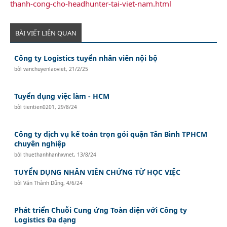
thanh-cong-cho-headhunter-tai-viet-nam.html
BÀI VIẾT LIÊN QUAN
Công ty Logistics tuyển nhân viên nội bộ
bởi
vanchuyenlaoviet
,
21/2/25
Tuyển dụng việc làm - HCM
bởi
tientien0201
,
29/8/24
Công ty dịch vụ kế toán trọn gói quận Tân Bình TPHCM
chuyên nghiệp
bởi
thuethanhhanhxvnet
,
13/8/24
TUYỂN DỤNG NHÂN VIÊN CHỨNG TỪ HỌC VIỆC
bởi
Văn Thành Dũng
,
4/6/24
Phát triển Chuỗi Cung ứng Toàn diện với Công ty
Logistics Đa dạng