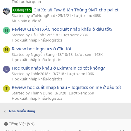
Thủ tục hải quan
Giá Xe tải Faw 8 tấn Thùng 9M7 chở pallet.
Quảng cáo
Started by oToHungPhat
25/1/21
Lượt xem: 468K
Mua bán quốc tế
Review CHÍNH XÁC học xuất nhập khẩu ở đâu tốt?
H
Started by Hà Linh
2/5/18
Lượt xem: 233K
Học xuất nhập khẩu-logistics
Review học logistics ở đâu tốt
N
Started by Nguyễn Sung
13/10/18
Lượt xem: 143K
Học xuất nhập khẩu-logistics
Học xuất nhập khẩu ở Eximtrain có tốt không?
L
Started by linhle2018
13/7/18
Lượt xem: 106K
Học xuất nhập khẩu-logistics
Review học xuất nhập khẩu – logistics online ở đâu tốt
T
Started by Thành Dung
3/3/20
Lượt xem: 66K
Học xuất nhập khẩu-logistics
Nhà tuyển dụng
Tiếng Việt (VN)