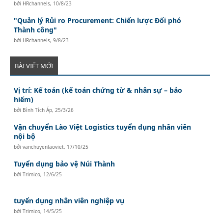
bởi
HRchannels
,
10/8/23
"Quản lý Rủi ro Procurement: Chiến lược Đối phó
Thành công"
bởi
HRchannels
,
9/8/23
BÀI VIẾT MỚI
Vị trí: Kế toán (kế toán chứng từ & nhân sự – bảo
hiểm)
bởi
Bình Tích Áp
,
25/3/26
Vận chuyển Lào Việt Logistics tuyển dụng nhân viên
nội bộ
bởi
vanchuyenlaoviet
,
17/10/25
Tuyển dụng bảo vệ Núi Thành
bởi
Trimico
,
12/6/25
tuyển dụng nhân viên nghiệp vụ
bởi
Trimico
,
14/5/25