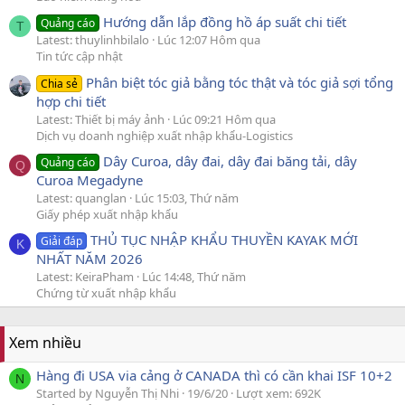
Hướng dẫn lắp đồng hồ áp suất chi tiết
Quảng cáo
T
Latest: thuylinhbilalo
Lúc 12:07 Hôm qua
Tin tức cập nhật
Phân biệt tóc giả bằng tóc thật và tóc giả sợi tổng
Chia sẻ
hợp chi tiết
Latest: Thiết bị máy ảnh
Lúc 09:21 Hôm qua
Dịch vụ doanh nghiệp xuất nhập khẩu-Logistics
Dây Curoa, dây đai, dây đai băng tải, dây
Quảng cáo
Q
Curoa Megadyne
Latest: quanglan
Lúc 15:03, Thứ năm
Giấy phép xuất nhập khẩu
THỦ TỤC NHẬP KHẨU THUYỀN KAYAK MỚI
Giải đáp
K
NHẤT NĂM 2026
Latest: KeiraPham
Lúc 14:48, Thứ năm
Chứng từ xuất nhập khẩu
Xem nhiều
Hàng đi USA via cảng ở CANADA thì có cần khai ISF 10+2
N
Started by Nguyễn Thị Nhi
19/6/20
Lượt xem: 692K