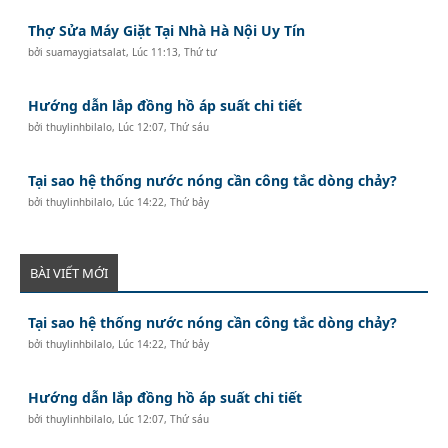
Thợ Sửa Máy Giặt Tại Nhà Hà Nội Uy Tín
bởi
suamaygiatsalat
,
Lúc 11:13, Thứ tư
Hướng dẫn lắp đồng hồ áp suất chi tiết
bởi
thuylinhbilalo
,
Lúc 12:07, Thứ sáu
Tại sao hệ thống nước nóng cần công tắc dòng chảy?
bởi
thuylinhbilalo
,
Lúc 14:22, Thứ bảy
BÀI VIẾT MỚI
Tại sao hệ thống nước nóng cần công tắc dòng chảy?
bởi
thuylinhbilalo
,
Lúc 14:22, Thứ bảy
Hướng dẫn lắp đồng hồ áp suất chi tiết
bởi
thuylinhbilalo
,
Lúc 12:07, Thứ sáu