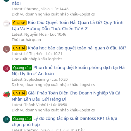
nào?
Latest: Phương_bilalo
Lúc 14:46
Dịch vụ doanh nghiệp xuất nhập khẩu-Logistics
Báo Cáo Quyết Toán Hải Quan Là Gì? Quy Trình
Chia sẻ
Lập Và Hướng Dẫn Thực Chiến Từ A-Z
Latest: Nguyễn Hoài
Lúc 10:46
Thủ tục hải quan
Khóa học báo cáo quyết toán hải quan ở đâu tốt?
Chia sẻ
L
Latest: Lê Thị Hiền
Lúc 10:21
Học xuất nhập khẩu-logistics
Phun khử trùng diệt khuẩn phòng dịch tại Hà
Quảng cáo
S
Nội Uy tín ✅ An toàn
Latest: Suplocleaning
Lúc 10:20
Dịch vụ doanh nghiệp xuất nhập khẩu-Logistics
Giải Pháp Toàn Diện Cho Doanh Nghiệp Và Cá
Chia sẻ
Nhân Lần Đầu Gửi Hàng Đi
Latest: Thành Vinh01
Lúc 09:50
Dịch vụ doanh nghiệp xuất nhập khẩu-Logistics
Lý do công tắc áp suất Danfoss KP1 là lựa
Quảng cáo
P
chọn phù hợp
Latest: Phương_bilalo
Lúc 15:58, Thứ bảy