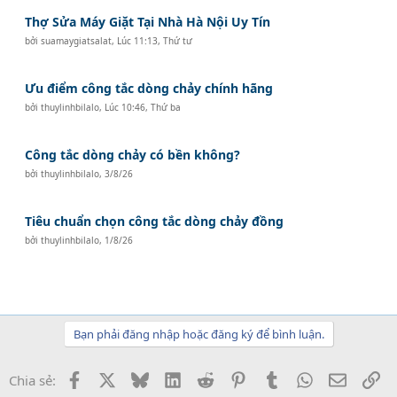
Thợ Sửa Máy Giặt Tại Nhà Hà Nội Uy Tín
bởi
suamaygiatsalat
,
Lúc 11:13, Thứ tư
Ưu điểm công tắc dòng chảy chính hãng
bởi
thuylinhbilalo
,
Lúc 10:46, Thứ ba
Công tắc dòng chảy có bền không?
bởi
thuylinhbilalo
,
3/8/26
Tiêu chuẩn chọn công tắc dòng chảy đồng
bởi
thuylinhbilalo
,
1/8/26
Bạn phải đăng nhập hoặc đăng ký để bình luận.
Facebook
X
Bluesky
LinkedIn
Reddit
Pinterest
Tumblr
WhatsApp
Email
Li
Chia sẻ: