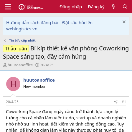
Đăng nhập
Đăng ký
Hướng dẫn cách đăng bài - Đặt câu hỏi lên
weblogistics.vn
Tin tức cập nhật
Bí kíp thiết kế văn phòng Coworking
Thảo luận
Space sáng tạo, đầy cảm hứng
T
N
huutoanoffice
20/4/25
h
g
r
à
huutoanoffice
e
y
H
a
g
New member
d
ử
s
i
t
20/4/25
#1
a
Coworking Space đang ngày càng trở thành lựa chọn lý
r
tưởng cho cá nhân làm việc tự do, startup và doanh nghiệp
t
e
nhỏ nhờ sự linh hoạt, tiết kiệm và tính cộng đồng cao. Tuy
r
nhiên, để không gian làm việc này thực sự phát huy tối đa