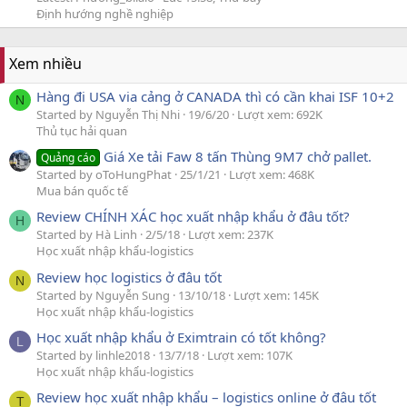
Định hướng nghề nghiệp
Xem nhiều
Hàng đi USA via cảng ở CANADA thì có cần khai ISF 10+2
N
Started by Nguyễn Thị Nhi
19/6/20
Lượt xem: 692K
Thủ tục hải quan
Giá Xe tải Faw 8 tấn Thùng 9M7 chở pallet.
Quảng cáo
Started by oToHungPhat
25/1/21
Lượt xem: 468K
Mua bán quốc tế
Review CHÍNH XÁC học xuất nhập khẩu ở đâu tốt?
H
Started by Hà Linh
2/5/18
Lượt xem: 237K
Học xuất nhập khẩu-logistics
Review học logistics ở đâu tốt
N
Started by Nguyễn Sung
13/10/18
Lượt xem: 145K
Học xuất nhập khẩu-logistics
Học xuất nhập khẩu ở Eximtrain có tốt không?
L
Started by linhle2018
13/7/18
Lượt xem: 107K
Học xuất nhập khẩu-logistics
Review học xuất nhập khẩu – logistics online ở đâu tốt
T