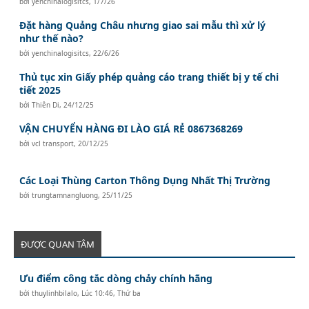
bởi
yenchinalogisitcs
,
1/7/26
Đặt hàng Quảng Châu nhưng giao sai mẫu thì xử lý
như thế nào?
bởi
yenchinalogisitcs
,
22/6/26
Thủ tục xin Giấy phép quảng cáo trang thiết bị y tế chi
tiết 2025
bởi
Thiên Di
,
24/12/25
VẬN CHUYỂN HÀNG ĐI LÀO GIÁ RẺ 0867368269
bởi
vcl transport
,
20/12/25
Các Loại Thùng Carton Thông Dụng Nhất Thị Trường
bởi
trungtamnangluong
,
25/11/25
ĐƯỢC QUAN TÂM
Ưu điểm công tắc dòng chảy chính hãng
bởi
thuylinhbilalo
,
Lúc 10:46, Thứ ba