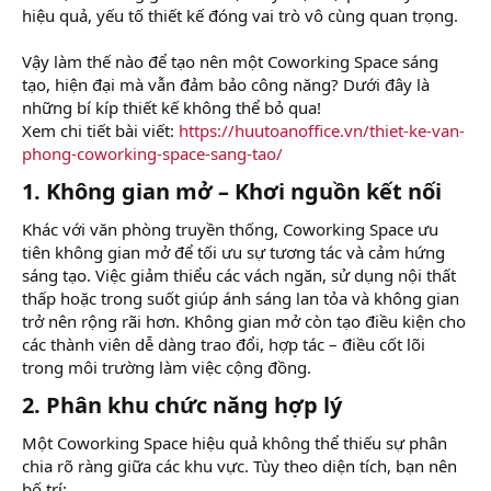
hiệu quả, yếu tố thiết kế đóng vai trò vô cùng quan trọng.
Vậy làm thế nào để tạo nên một Coworking Space sáng
tạo, hiện đại mà vẫn đảm bảo công năng? Dưới đây là
những bí kíp thiết kế không thể bỏ qua!
Xem chi tiết bài viết:
https://huutoanoffice.vn/thiet-ke-van-
phong-coworking-space-sang-tao/
1.
Không gian mở – Khơi nguồn kết nối
Khác với văn phòng truyền thống, Coworking Space ưu
tiên không gian mở để tối ưu sự tương tác và cảm hứng
sáng tạo. Việc giảm thiểu các vách ngăn, sử dụng nội thất
thấp hoặc trong suốt giúp ánh sáng lan tỏa và không gian
trở nên rộng rãi hơn. Không gian mở còn tạo điều kiện cho
các thành viên dễ dàng trao đổi, hợp tác – điều cốt lõi
trong môi trường làm việc cộng đồng.
2.
Phân khu chức năng hợp lý
Một Coworking Space hiệu quả không thể thiếu sự phân
chia rõ ràng giữa các khu vực. Tùy theo diện tích, bạn nên
bố trí: