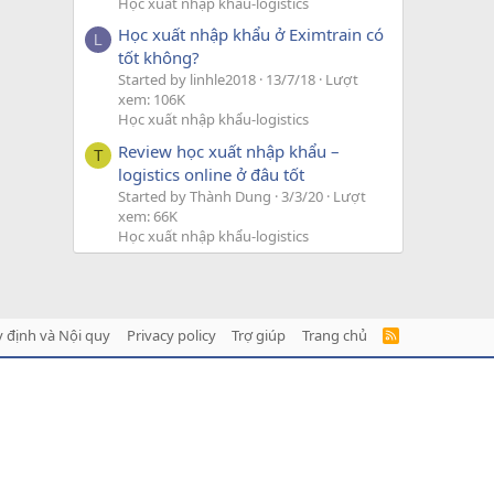
Học xuất nhập khẩu-logistics
Học xuất nhập khẩu ở Eximtrain có
L
tốt không?
Started by linhle2018
13/7/18
Lượt
xem: 106K
Học xuất nhập khẩu-logistics
Review học xuất nhập khẩu –
T
logistics online ở đâu tốt
Started by Thành Dung
3/3/20
Lượt
xem: 66K
Học xuất nhập khẩu-logistics
 định và Nội quy
Privacy policy
Trợ giúp
Trang chủ
R
S
S