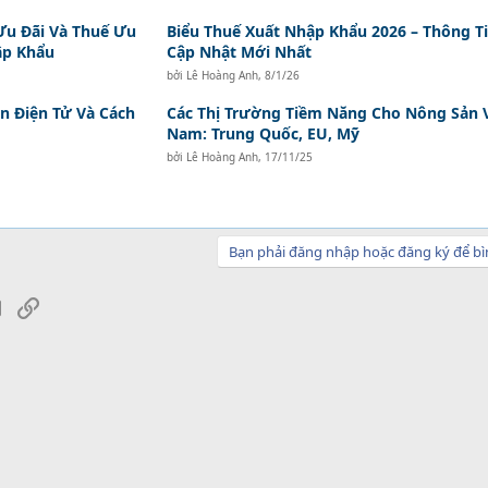
Ưu Đãi Và Thuế Ưu
Biểu Thuế Xuất Nhập Khẩu 2026 – Thông T
ập Khẩu
Cập Nhật Mới Nhất
bởi
Lê Hoàng Anh
,
8/1/26
n Điện Tử Và Cách
Các Thị Trường Tiềm Năng Cho Nông Sản V
Nam: Trung Quốc, EU, Mỹ
bởi
Lê Hoàng Anh
,
17/11/25
Bạn phải đăng nhập hoặc đăng ký để bì
sApp
Email
Link