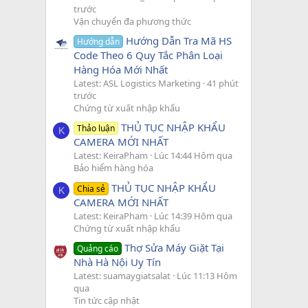
trước
Vận chuyển đa phương thức
Hướng Dẫn Tra Mã HS
Hướng dẫn
Code Theo 6 Quy Tắc Phân Loại
Hàng Hóa Mới Nhất
Latest: ASL Logistics Marketing
41 phút
trước
Chứng từ xuất nhập khẩu
THỦ TỤC NHẬP KHẨU
Thảo luận
K
CAMERA MỚI NHẤT
Latest: KeiraPham
Lúc 14:44 Hôm qua
Bảo hiểm hàng hóa
THỦ TỤC NHẬP KHẨU
Chia sẻ
K
CAMERA MỚI NHẤT
Latest: KeiraPham
Lúc 14:39 Hôm qua
Chứng từ xuất nhập khẩu
Thợ Sửa Máy Giặt Tại
Quảng cáo
Nhà Hà Nội Uy Tín
Latest: suamaygiatsalat
Lúc 11:13 Hôm
qua
Tin tức cập nhật