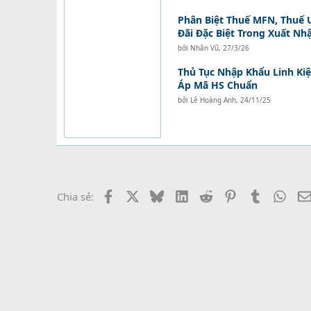
Phân Biệt Thuế MFN, Thuế 
Đãi Đặc Biệt Trong Xuất Nh
bởi
Nhân Vũ
,
27/3/26
Thủ Tục Nhập Khẩu Linh Kiệ
Áp Mã HS Chuẩn
bởi
Lê Hoàng Anh
,
24/11/25
Facebook
X
Bluesky
LinkedIn
Reddit
Pinterest
Tumblr
What
Chia sẻ: