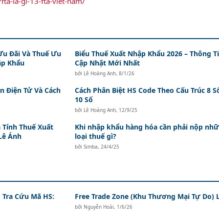
fta-la-gi-13-fta-viet-nam/
Ưu Đãi Và Thuế Ưu
Biểu Thuế Xuất Nhập Khẩu 2026 – Thông T
ập Khẩu
Cập Nhật Mới Nhất
bởi
Lê Hoàng Anh
,
8/1/26
n Điện Tử Và Cách
Cách Phân Biệt HS Code Theo Cấu Trúc 8 S
10 Số
bởi
Lê Hoàng Anh
,
12/9/25
 Tính Thuế Xuất
Khi nhập khẩu hàng hóa cần phải nộp nh
Lê Ánh
loại thuế gì?
bởi
Simba
,
24/4/25
 Tra Cứu Mã HS:
Free Trade Zone (Khu Thương Mại Tự Do) L
bởi
Nguyễn Hoài
,
1/6/26