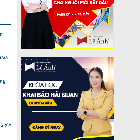
in
ố Và
ững
à Gì?