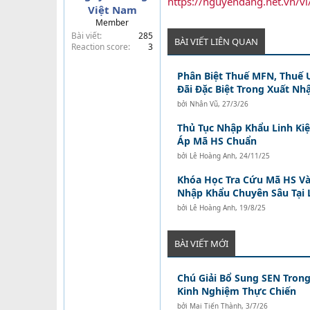
https://nguyendang.net.vn/vi/
Việt Nam
t
Member
e
Bài viết
285
r
BÀI VIẾT LIÊN QUAN
Reaction score
3
Phân Biệt Thuế MFN, Thuế 
Đãi Đặc Biệt Trong Xuất Nh
bởi
Nhân Vũ
,
27/3/26
Thủ Tục Nhập Khẩu Linh Kiệ
Áp Mã HS Chuẩn
bởi
Lê Hoàng Anh
,
24/11/25
Khóa Học Tra Cứu Mã HS Và
Nhập Khẩu Chuyên Sâu Tại 
bởi
Lê Hoàng Anh
,
19/8/25
BÀI VIẾT MỚI
Chú Giải Bổ Sung SEN Trong
Kinh Nghiệm Thực Chiến
bởi
Mai Tiến Thành
,
3/7/26