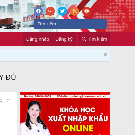
Đăng nhập
Đăng ký
Tìm kiếm
ẦY ĐỦ
#1