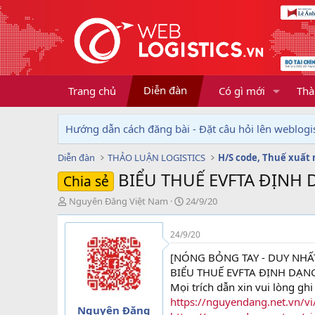
Diễn đàn
Trang chủ
Có gì mới
Thà
Hướng dẫn cách đăng bài - Đặt câu hỏi lên weblogis
Diễn đàn
THẢO LUẬN LOGISTICS
H/S code, Thuế xuất
BIỂU THUẾ EVFTA ĐỊNH 
Chia sẻ
T
N
Nguyên Đăng Việt Nam
24/9/20
h
g
r
à
24/9/20
e
y
a
g
[NÓNG BỎNG TAY - DUY NHẤ
d
ử
BIỂU THUẾ EVFTA ĐỊNH DẠN
s
i
Mọi trích dẫn xin vui lòng g
t
https://nguyendang.net.vn/vi
a
Nguyên Đăng
r