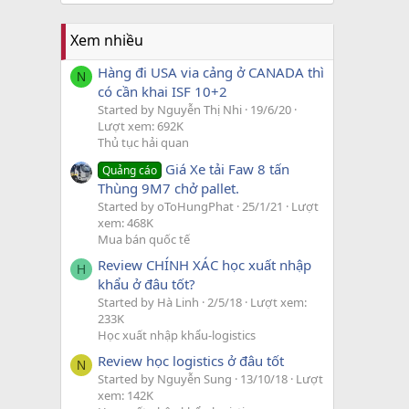
Xem nhiều
Hàng đi USA via cảng ở CANADA thì
N
có cần khai ISF 10+2
Started by Nguyễn Thị Nhi
19/6/20
Lượt xem: 692K
Thủ tục hải quan
Giá Xe tải Faw 8 tấn
Quảng cáo
Thùng 9M7 chở pallet.
Started by oToHungPhat
25/1/21
Lượt
xem: 468K
Mua bán quốc tế
Review CHÍNH XÁC học xuất nhập
H
khẩu ở đâu tốt?
Started by Hà Linh
2/5/18
Lượt xem:
233K
Học xuất nhập khẩu-logistics
Review học logistics ở đâu tốt
N
Started by Nguyễn Sung
13/10/18
Lượt
xem: 142K