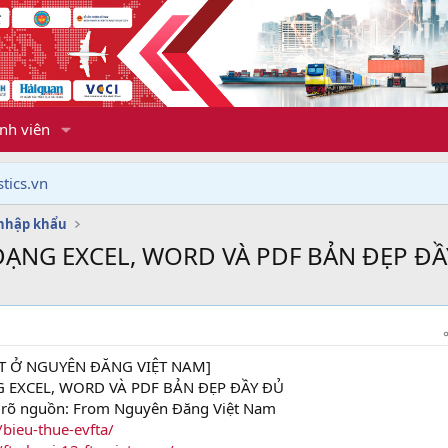
nh viên
tics.vn
 nhập khẩu
DẠNG EXCEL, WORD VÀ PDF BẢN ĐẸP Đ
T Ở NGUYÊN ĐĂNG VIỆT NAM]
G EXCEL, WORD VÀ PDF BẢN ĐẸP ĐẦY ĐỦ
hi rõ nguồn: From Nguyên Đăng Việt Nam
/bieu-thue-evfta/