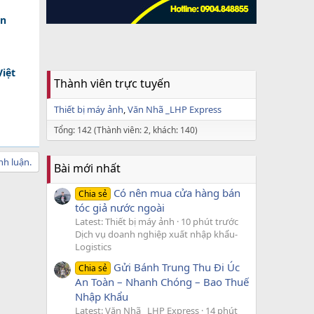
in
iệt
Thành viên trực tuyến
Thiết bị máy ảnh
Văn Nhã _LHP Express
Tổng: 142 (Thành viên: 2, khách: 140)
nh luận.
Bài mới nhất
Có nên mua cửa hàng bán
Chia sẻ
tóc giả nước ngoài
Latest: Thiết bị máy ảnh
10 phút trước
Dịch vụ doanh nghiệp xuất nhập khẩu-
Logistics
Gửi Bánh Trung Thu Đi Úc
Chia sẻ
An Toàn – Nhanh Chóng – Bao Thuế
Nhập Khẩu
Latest: Văn Nhã _LHP Express
14 phút