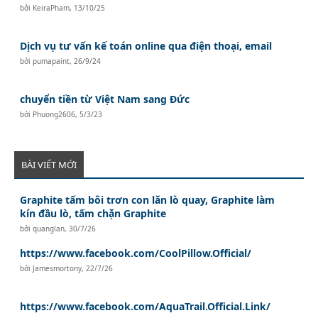
bởi
KeiraPham
,
13/10/25
Dịch vụ tư vấn kế toán online qua điện thoại, email
bởi
pumapaint
,
26/9/24
chuyển tiền từ Việt Nam sang Đức
bởi
Phuong2606
,
5/3/23
BÀI VIẾT MỚI
Graphite tấm bôi trơn con lăn lò quay, Graphite làm
kín đầu lò, tấm chặn Graphite
bởi
quanglan
,
30/7/26
https://www.facebook.com/CoolPillow.Official/
bởi
Jamesmortony
,
22/7/26
https://www.facebook.com/AquaTrail.Official.Link/