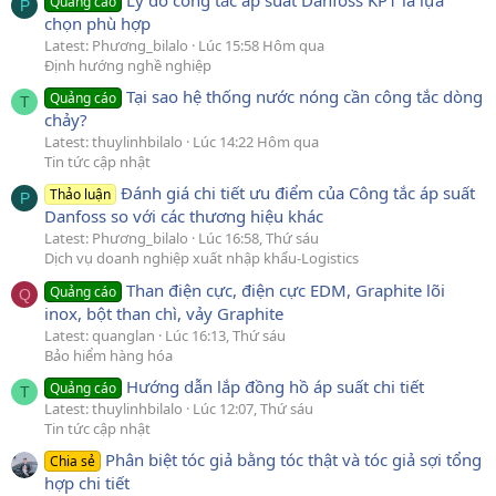
Quảng cáo
P
chọn phù hợp
Latest: Phương_bilalo
Lúc 15:58 Hôm qua
Định hướng nghề nghiệp
Tại sao hệ thống nước nóng cần công tắc dòng
Quảng cáo
T
chảy?
Latest: thuylinhbilalo
Lúc 14:22 Hôm qua
Tin tức cập nhật
Đánh giá chi tiết ưu điểm của Công tắc áp suất
Thảo luận
P
Danfoss so với các thương hiệu khác
Latest: Phương_bilalo
Lúc 16:58, Thứ sáu
Dịch vụ doanh nghiệp xuất nhập khẩu-Logistics
Than điện cực, điện cực EDM, Graphite lõi
Quảng cáo
Q
inox, bột than chì, vảy Graphite
Latest: quanglan
Lúc 16:13, Thứ sáu
Bảo hiểm hàng hóa
Hướng dẫn lắp đồng hồ áp suất chi tiết
Quảng cáo
T
Latest: thuylinhbilalo
Lúc 12:07, Thứ sáu
Tin tức cập nhật
Phân biệt tóc giả bằng tóc thật và tóc giả sợi tổng
Chia sẻ
hợp chi tiết