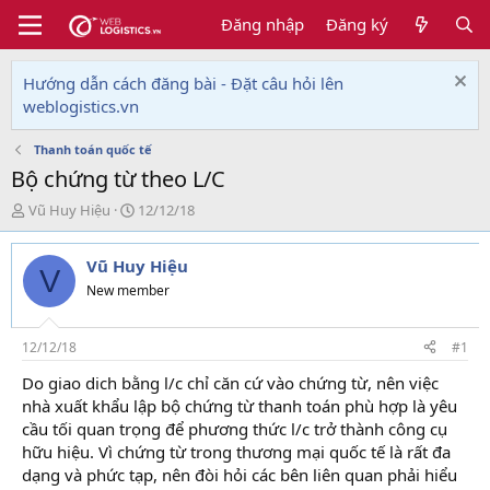
Đăng nhập
Đăng ký
Hướng dẫn cách đăng bài - Đặt câu hỏi lên
weblogistics.vn
Thanh toán quốc tế
Bộ chứng từ theo L/C
T
N
Vũ Huy Hiệu
12/12/18
h
g
r
à
Vũ Huy Hiệu
e
y
V
a
g
New member
d
ử
s
i
t
12/12/18
#1
a
Do giao dich bằng l/c chỉ căn cứ vào chứng từ, nên việc
r
nhà xuất khẩu lập bộ chứng từ thanh toán phù hợp là yêu
t
e
cầu tối quan trọng để phương thức l/c trở thành công cụ
r
hữu hiệu. Vì chứng từ trong thương mại quốc tế là rất đa
dạng và phức tạp, nên đòi hỏi các bên liên quan phải hiểu