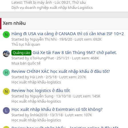
Latest: Thiết bị máy ảnh
Lúc 09:21, Thứ sáu
Dịch vụ doanh nghiệp xuất nhập khẩu-Logistics
Xem nhiều
Hàng đi USA via cảng ở CANADA thì có cần khai ISF 10+2
N
Started by Nguyễn Thị Nhi
19/6/20
Lượt xem: 692K
Thủ tục hải quan
Giá Xe tải Faw 8 tấn Thùng 9M7 chở pallet.
Quảng cáo
Started by oToHungPhat
25/1/21
Lượt xem: 468K
Mua bán quốc tế
Review CHÍNH XÁC học xuất nhập khẩu ở đâu tốt?
H
Started by Hà Linh
2/5/18
Lượt xem: 237K
Học xuất nhập khẩu-logistics
Review học logistics ở đâu tốt
N
Started by Nguyễn Sung
13/10/18
Lượt xem: 145K
Học xuất nhập khẩu-logistics
Học xuất nhập khẩu ở Eximtrain có tốt không?
L
Started by linhle2018
13/7/18
Lượt xem: 107K
Học xuất nhập khẩu-logistics