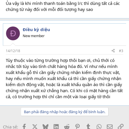
Ủa vậy là khi mình thanh toán bằng l/c thì dùng tất cả các
chứng từ này đối với mỗi đối tượng hay sao
Điều kỳ diệu
Đ
New member
14/12/18
#3
Tùy thuộc vào từng trường hợp thôi bạn ơi, chủ thới có
nhắc tới tùy vào tính chất hàng hóa đó. Ví như nếu mình
xuất khẩu gỗ thì cần giấy chứng nhận kiểm định thực vật,
hay nếu mình muốn xuất khẩu cá thì cần giấy chứng nhận
kiểm dịch động vật, hoặc là xuất khẩu quần áo thì cần giấy
chứng nhận xuất xứ chẳng hạn. Có khi có mặt hàng cần tất
cả, có trường hợp thì chỉ cần một vài loại giấy tờ thôi
Bạn phải đăng nhập hoặc đăng ký để bình luận.
Facebook
X
Bluesky
LinkedIn
Reddit
Pinterest
Tumblr
WhatsApp
Email
Li
Chia sẻ: