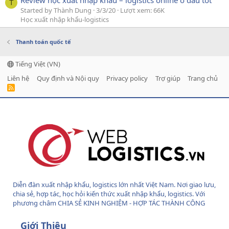
Review học xuất nhập khẩu – logistics online ở đâu tốt
T
Started by Thành Dung
3/3/20
Lượt xem: 66K
Học xuất nhập khẩu-logistics
Thanh toán quốc tế
Tiếng Việt (VN)
Liên hệ
Quy định và Nội quy
Privacy policy
Trợ giúp
Trang chủ
R
S
S
Diễn đàn xuất nhập khẩu, logistics lớn nhất Việt Nam. Nơi giao lưu,
chia sẻ, hợp tác, học hỏi kiến thức xuất nhập khẩu, logistics. Với
phương châm CHIA SẺ KINH NGHIỆM - HỢP TÁC THÀNH CÔNG
Giới Thiệu