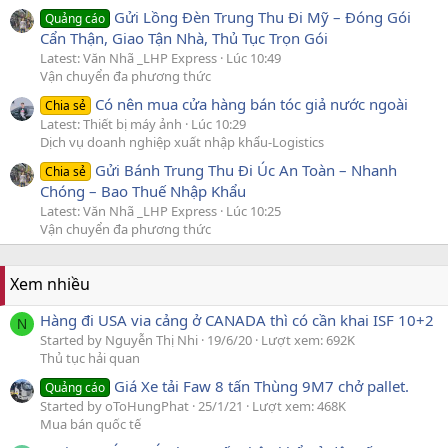
Gửi Lồng Đèn Trung Thu Đi Mỹ – Đóng Gói
Quảng cáo
Cẩn Thận, Giao Tận Nhà, Thủ Tục Trọn Gói
Latest: Văn Nhã _LHP Express
Lúc 10:49
Vận chuyển đa phương thức
Có nên mua cửa hàng bán tóc giả nước ngoài
Chia sẻ
Latest: Thiết bị máy ảnh
Lúc 10:29
Dịch vụ doanh nghiệp xuất nhập khẩu-Logistics
Gửi Bánh Trung Thu Đi Úc An Toàn – Nhanh
Chia sẻ
Chóng – Bao Thuế Nhập Khẩu
Latest: Văn Nhã _LHP Express
Lúc 10:25
Vận chuyển đa phương thức
Xem nhiều
Hàng đi USA via cảng ở CANADA thì có cần khai ISF 10+2
N
Started by Nguyễn Thị Nhi
19/6/20
Lượt xem: 692K
Thủ tục hải quan
Giá Xe tải Faw 8 tấn Thùng 9M7 chở pallet.
Quảng cáo
Started by oToHungPhat
25/1/21
Lượt xem: 468K
Mua bán quốc tế