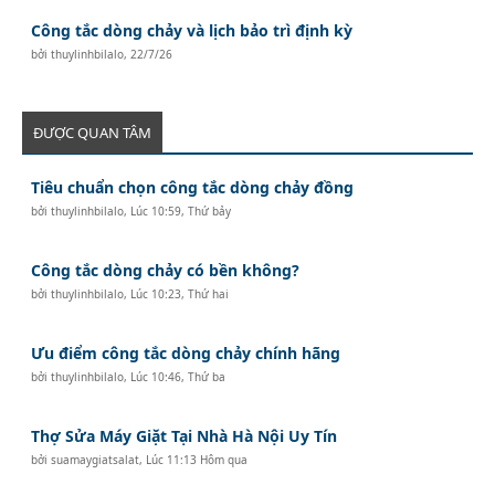
Công tắc dòng chảy và lịch bảo trì định kỳ
bởi
thuylinhbilalo
,
22/7/26
ĐƯỢC QUAN TÂM
Tiêu chuẩn chọn công tắc dòng chảy đồng
bởi
thuylinhbilalo
,
Lúc 10:59, Thứ bảy
Công tắc dòng chảy có bền không?
bởi
thuylinhbilalo
,
Lúc 10:23, Thứ hai
Ưu điểm công tắc dòng chảy chính hãng
bởi
thuylinhbilalo
,
Lúc 10:46, Thứ ba
Thợ Sửa Máy Giặt Tại Nhà Hà Nội Uy Tín
bởi
suamaygiatsalat
,
Lúc 11:13 Hôm qua