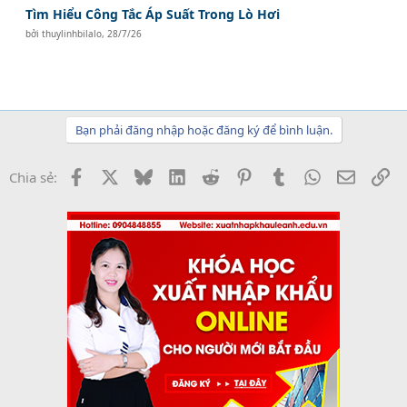
Tìm Hiểu Công Tắc Áp Suất Trong Lò Hơi
bởi
thuylinhbilalo
,
28/7/26
Bạn phải đăng nhập hoặc đăng ký để bình luận.
Facebook
X
Bluesky
LinkedIn
Reddit
Pinterest
Tumblr
WhatsApp
Email
Li
Chia sẻ: