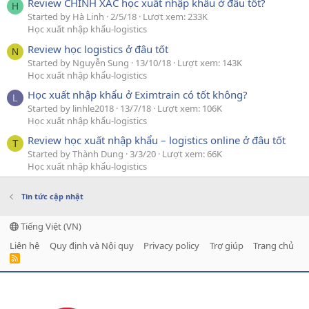
Review CHÍNH XÁC học xuất nhập khẩu ở đâu tốt?
H
Started by Hà Linh
2/5/18
Lượt xem: 233K
Học xuất nhập khẩu-logistics
Review học logistics ở đâu tốt
N
Started by Nguyễn Sung
13/10/18
Lượt xem: 143K
Học xuất nhập khẩu-logistics
Học xuất nhập khẩu ở Eximtrain có tốt không?
L
Started by linhle2018
13/7/18
Lượt xem: 106K
Học xuất nhập khẩu-logistics
Review học xuất nhập khẩu – logistics online ở đâu tốt
T
Started by Thành Dung
3/3/20
Lượt xem: 66K
Học xuất nhập khẩu-logistics
Tin tức cập nhật
Tiếng Việt (VN)
Liên hệ
Quy định và Nội quy
Privacy policy
Trợ giúp
Trang chủ
R
S
S