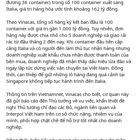
đương 36 container) trong số 100 container xuất sang
Italia, giá trị hàng hóa ước tính khoảng 162 tỷ đồng.
Theo Vinacas, tổng số hàng ký kết ban đầu là 100
container với giá trị gần 1.000 tỷ đồng. Tuy nhiên, đơn
hàng này được chia nhỏ cho 5 doanh nghiệp và giao rải
rác từ đầu tháng 2 đến nay. Khi container đầu tiên cập
cảng Italia và có người đến làm thủ tục nhận hàng nhưng
doanh nghiệp xuất khẩu chưa nhận được thanh toán của
bên mua, doanh nghiệp đã nhận thấy dấu hiệu lừa đảo và
ngay lập tức dừng việc vận chuyển tại Việt Nam. Đồng
thời, can thiệp để giữ những lô hàng đang quá cảnh tại
Singapore không tiếp tục hành trình đến Italia.
Thông tin trên Vietnamnet, Vinacas cho biết, cơ quan này
đã gửi báo cáo đến Thủ tướng về vụ việc, khẩn thiết đề
nghị Thủ tướng chỉ đạo các Bộ, ngành liên quan và
Interpol Việt Nam trên cơ sở chức năng, nhiệm vụ của
mình, phối hợp chặt chẽ để hỗ trợ tốt nhất cho doanh
nghiệp.
Đồng thời, hiệp hội này mong các cơ quan chuyên môn