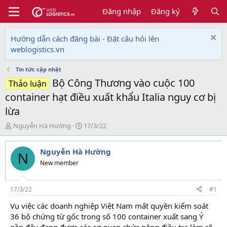
Đăng nhập
Đăng ký
Hướng dẫn cách đăng bài - Đặt câu hỏi lên
weblogistics.vn
Tin tức cập nhật
Bộ Công Thương vào cuộc 100
Thảo luận
container hạt điều xuất khẩu Italia nguy cơ bị
lừa
T
N
Nguyễn Hà Hường
17/3/22
h
g
r
à
Nguyễn Hà Hường
e
y
N
a
g
New member
d
ử
s
i
t
17/3/22
#1
a
Vụ việc các doanh nghiệp Việt Nam mất quyền kiểm soát
r
36 bộ chứng từ gốc trong số 100 container xuất sang Ý
t
e
gần đây đang được các cơ quan chức năng điều tra làm rõ.