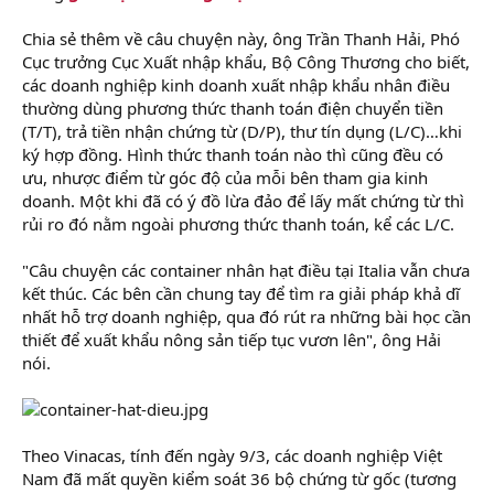
Chia sẻ thêm về câu chuyện này, ông Trần Thanh Hải, Phó
Cục trưởng Cục Xuất nhập khẩu, Bộ Công Thương cho biết,
các doanh nghiệp kinh doanh xuất nhập khẩu nhân điều
thường dùng phương thức thanh toán điện chuyển tiền
(T/T), trả tiền nhận chứng từ (D/P), thư tín dụng (L/C)…khi
ký hợp đồng. Hình thức thanh toán nào thì cũng đều có
ưu, nhược điểm từ góc độ của mỗi bên tham gia kinh
doanh. Một khi đã có ý đồ lừa đảo để lấy mất chứng từ thì
rủi ro đó nằm ngoài phương thức thanh toán, kể các L/C.
"Câu chuyện các container nhân hạt điều tại Italia vẫn chưa
kết thúc. Các bên cần chung tay để tìm ra giải pháp khả dĩ
nhất hỗ trợ doanh nghiệp, qua đó rút ra những bài học cần
thiết để xuất khẩu nông sản tiếp tục vươn lên", ông Hải
nói.
Theo Vinacas, tính đến ngày 9/3, các doanh nghiệp Việt
Nam đã mất quyền kiểm soát 36 bộ chứng từ gốc (tương