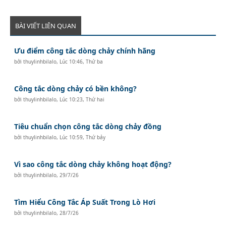
BÀI VIẾT LIÊN QUAN
Ưu điểm công tắc dòng chảy chính hãng
bởi
thuylinhbilalo
,
Lúc 10:46, Thứ ba
Công tắc dòng chảy có bền không?
bởi
thuylinhbilalo
,
Lúc 10:23, Thứ hai
Tiêu chuẩn chọn công tắc dòng chảy đồng
bởi
thuylinhbilalo
,
Lúc 10:59, Thứ bảy
Vì sao công tắc dòng chảy không hoạt động?
bởi
thuylinhbilalo
,
29/7/26
Tìm Hiểu Công Tắc Áp Suất Trong Lò Hơi
bởi
thuylinhbilalo
,
28/7/26