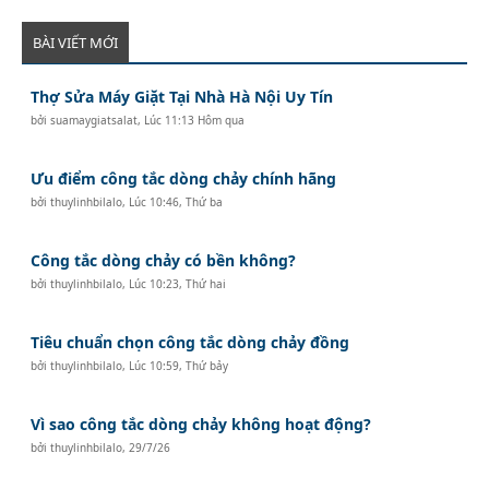
BÀI VIẾT MỚI
Thợ Sửa Máy Giặt Tại Nhà Hà Nội Uy Tín
bởi
suamaygiatsalat
,
Lúc 11:13 Hôm qua
Ưu điểm công tắc dòng chảy chính hãng
bởi
thuylinhbilalo
,
Lúc 10:46, Thứ ba
Công tắc dòng chảy có bền không?
bởi
thuylinhbilalo
,
Lúc 10:23, Thứ hai
Tiêu chuẩn chọn công tắc dòng chảy đồng
bởi
thuylinhbilalo
,
Lúc 10:59, Thứ bảy
Vì sao công tắc dòng chảy không hoạt động?
bởi
thuylinhbilalo
,
29/7/26