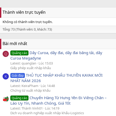
Thành viên trực tuyến
Không có thành viên trực tuyến.
Tổng: 73 (Thành viên: 0, khách: 73)
Bài mới nhất
Dây Curoa, dây đai, dây đai băng tải, dây
Quảng cáo
Q
Curoa Megadyne
Latest: quanglan
Lúc 15:03
Giấy phép xuất nhập khẩu
THỦ TỤC NHẬP KHẨU THUYỀN KAYAK MỚI
Giải đáp
K
NHẤT NĂM 2026
Latest: KeiraPham
Lúc 14:48
Chứng từ xuất nhập khẩu
Chuyển Hàng Từ Hưng Yên Đi Viêng Chăn –
Quảng cáo
Lào Uy Tín, Nhanh Chóng, Giá Tốt
Latest: Thành Vinh01
Lúc 14:19
Dịch vụ doanh nghiệp xuất nhập khẩu-Logistics