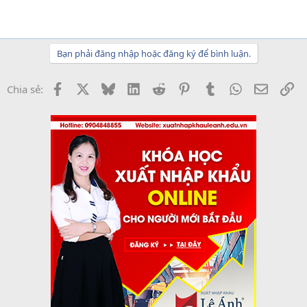
Bạn phải đăng nhập hoặc đăng ký để bình luận.
Facebook
X
Bluesky
LinkedIn
Reddit
Pinterest
Tumblr
WhatsApp
Email
Li
Chia sẻ: