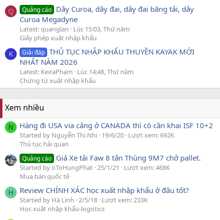
Dây Curoa, dây đai, dây đai băng tải, dây
Quảng cáo
Q
Curoa Megadyne
Latest: quanglan
Lúc 15:03, Thứ năm
Giấy phép xuất nhập khẩu
THỦ TỤC NHẬP KHẨU THUYỀN KAYAK MỚI
Giải đáp
K
NHẤT NĂM 2026
Latest: KeiraPham
Lúc 14:48, Thứ năm
Chứng từ xuất nhập khẩu
Xem nhiều
Hàng đi USA via cảng ở CANADA thì có cần khai ISF 10+2
N
Started by Nguyễn Thị Nhi
19/6/20
Lượt xem: 692K
Thủ tục hải quan
Giá Xe tải Faw 8 tấn Thùng 9M7 chở pallet.
Quảng cáo
Started by oToHungPhat
25/1/21
Lượt xem: 468K
Mua bán quốc tế
Review CHÍNH XÁC học xuất nhập khẩu ở đâu tốt?
H
Started by Hà Linh
2/5/18
Lượt xem: 233K
Học xuất nhập khẩu-logistics