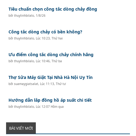
Tiêu chuẩn chọn công tắc dòng chảy đồng
bởi
thuylinhbilalo
,
1/8/26
Công tắc dòng chảy có bền không?
bởi
thuylinhbilalo
,
Lúc 10:23, Thứ hai
Ưu điểm công tắc dòng chảy chính hãng
bởi
thuylinhbilalo
,
Lúc 10:46, Thứ ba
Thợ Sửa Máy Giặt Tại Nhà Hà Nội Uy Tín
bởi
suamaygiatsalat
,
Lúc 11:13, Thứ tư
Hướng dẫn lắp đồng hồ áp suất chi tiết
bởi
thuylinhbilalo
,
Lúc 12:07 Hôm qua
BÀI VIẾT MỚI