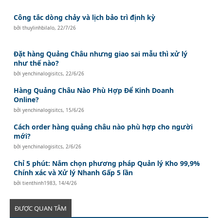
Công tắc dòng chảy và lịch bảo trì định kỳ
bởi
thuylinhbilalo
,
22/7/26
Đặt hàng Quảng Châu nhưng giao sai mẫu thì xử lý
như thế nào?
bởi
yenchinalogisitcs
,
22/6/26
Hàng Quảng Châu Nào Phù Hợp Để Kinh Doanh
Online?
bởi
yenchinalogisitcs
,
15/6/26
Cách order hàng quảng châu nào phù hợp cho người
mới?
bởi
yenchinalogisitcs
,
2/6/26
Chỉ 5 phút: Nắm chọn phương pháp Quản lý Kho 99,9%
Chính xác và Xử lý Nhanh Gấp 5 lần
bởi
tienthinh1983
,
14/4/26
ĐƯỢC QUAN TÂM