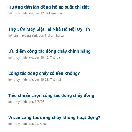
Hướng dẫn lắp đồng hồ áp suất chi tiết
bởi
thuylinhbilalo
,
Lúc 12:07 Hôm qua
Thợ Sửa Máy Giặt Tại Nhà Hà Nội Uy Tín
bởi
suamaygiatsalat
,
Lúc 11:13, Thứ tư
Ưu điểm công tắc dòng chảy chính hãng
bởi
thuylinhbilalo
,
Lúc 10:46, Thứ ba
Công tắc dòng chảy có bền không?
bởi
thuylinhbilalo
,
Lúc 10:23, Thứ hai
Tiêu chuẩn chọn công tắc dòng chảy đồng
bởi
thuylinhbilalo
,
1/8/26
Vì sao công tắc dòng chảy không hoạt động?
bởi
thuylinhbilalo
,
29/7/26