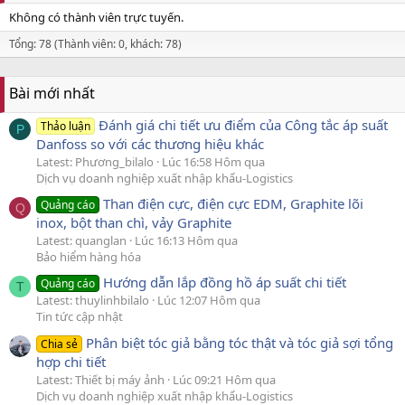
Không có thành viên trực tuyến.
Tổng: 78 (Thành viên: 0, khách: 78)
Bài mới nhất
Đánh giá chi tiết ưu điểm của Công tắc áp suất
Thảo luận
P
Danfoss so với các thương hiệu khác
Latest: Phương_bilalo
Lúc 16:58 Hôm qua
Dịch vụ doanh nghiệp xuất nhập khẩu-Logistics
Than điện cực, điện cực EDM, Graphite lõi
Quảng cáo
Q
inox, bột than chì, vảy Graphite
Latest: quanglan
Lúc 16:13 Hôm qua
Bảo hiểm hàng hóa
Hướng dẫn lắp đồng hồ áp suất chi tiết
Quảng cáo
T
Latest: thuylinhbilalo
Lúc 12:07 Hôm qua
Tin tức cập nhật
Phân biệt tóc giả bằng tóc thật và tóc giả sợi tổng
Chia sẻ
hợp chi tiết
Latest: Thiết bị máy ảnh
Lúc 09:21 Hôm qua
Dịch vụ doanh nghiệp xuất nhập khẩu-Logistics