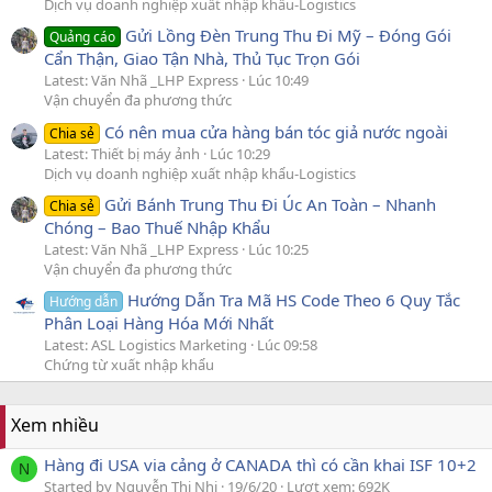
Dịch vụ doanh nghiệp xuất nhập khẩu-Logistics
Gửi Lồng Đèn Trung Thu Đi Mỹ – Đóng Gói
Quảng cáo
Cẩn Thận, Giao Tận Nhà, Thủ Tục Trọn Gói
Latest: Văn Nhã _LHP Express
Lúc 10:49
Vận chuyển đa phương thức
Có nên mua cửa hàng bán tóc giả nước ngoài
Chia sẻ
Latest: Thiết bị máy ảnh
Lúc 10:29
Dịch vụ doanh nghiệp xuất nhập khẩu-Logistics
Gửi Bánh Trung Thu Đi Úc An Toàn – Nhanh
Chia sẻ
Chóng – Bao Thuế Nhập Khẩu
Latest: Văn Nhã _LHP Express
Lúc 10:25
Vận chuyển đa phương thức
Hướng Dẫn Tra Mã HS Code Theo 6 Quy Tắc
Hướng dẫn
Phân Loại Hàng Hóa Mới Nhất
Latest: ASL Logistics Marketing
Lúc 09:58
Chứng từ xuất nhập khẩu
Xem nhiều
Hàng đi USA via cảng ở CANADA thì có cần khai ISF 10+2
N
Started by Nguyễn Thị Nhi
19/6/20
Lượt xem: 692K