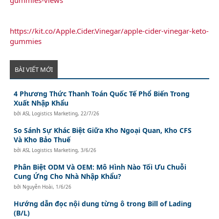
https://kit.co/Apple.Cider.Vinegar/apple-cider-vinegar-keto-
gummies
BÀI VIẾT MỚI
4 Phương Thức Thanh Toán Quốc Tế Phổ Biến Trong
Xuất Nhập Khẩu
bởi
ASL Logistics Marketing
,
22/7/26
So Sánh Sự Khác Biệt Giữa Kho Ngoại Quan, Kho CFS
Và Kho Bảo Thuế
bởi
ASL Logistics Marketing
,
3/6/26
Phân Biệt ODM Và OEM: Mô Hình Nào Tối Ưu Chuỗi
Cung Ứng Cho Nhà Nhập Khẩu?
bởi
Nguyễn Hoài
,
1/6/26
Hướng dẫn đọc nội dung từng ô trong Bill of Lading
(B/L)