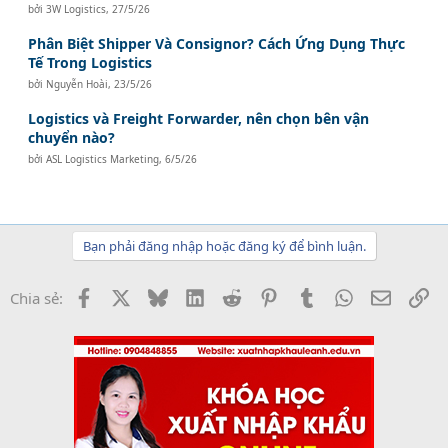
bởi
3W Logistics
,
27/5/26
Phân Biệt Shipper Và Consignor? Cách Ứng Dụng Thực
Tế Trong Logistics
bởi
Nguyễn Hoài
,
23/5/26
Logistics và Freight Forwarder, nên chọn bên vận
chuyển nào?
bởi
ASL Logistics Marketing
,
6/5/26
Bạn phải đăng nhập hoặc đăng ký để bình luận.
Facebook
X
Bluesky
LinkedIn
Reddit
Pinterest
Tumblr
WhatsApp
Email
Li
Chia sẻ: