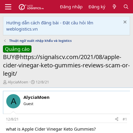
Đăng nhập
Đăng ký
Hướng dẫn cách đăng bài - Đặt câu hỏi lên
weblogistics.vn
Thuật ngữ xuất nhập khẩu và logistics
Quảng cáo
BUY@https://signalscv.com/2021/08/apple-
cider-vinegar-keto-gummies-reviews-scam-or-
legit/
T
N
AlyciaMoen
12/8/21
h
g
r
à
AlyciaMoen
e
y
A
a
g
Guest
d
ử
s
i
t
12/8/21
#1
a
what is Apple Cider Vinegar Keto Gummies?
r