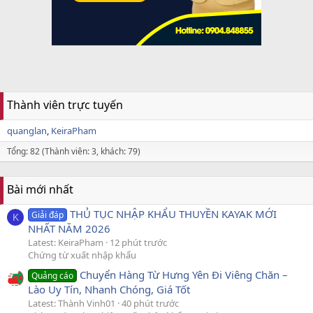
Thành viên trực tuyến
quanglan
KeiraPham
Tổng: 82 (Thành viên: 3, khách: 79)
Bài mới nhất
THỦ TỤC NHẬP KHẨU THUYỀN KAYAK MỚI
Giải đáp
K
NHẤT NĂM 2026
Latest: KeiraPham
12 phút trước
Chứng từ xuất nhập khẩu
Chuyển Hàng Từ Hưng Yên Đi Viêng Chăn –
Quảng cáo
Lào Uy Tín, Nhanh Chóng, Giá Tốt
Latest: Thành Vinh01
40 phút trước