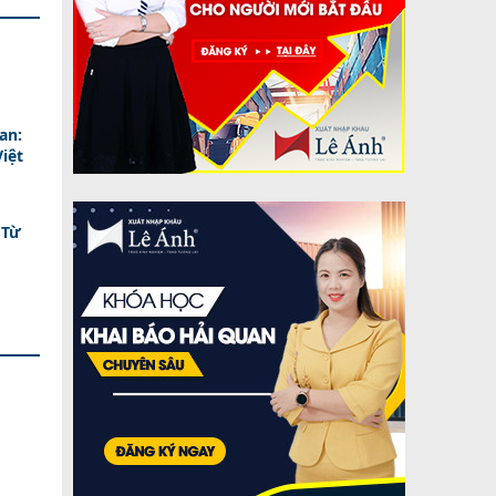
an:
iệt
 Từ