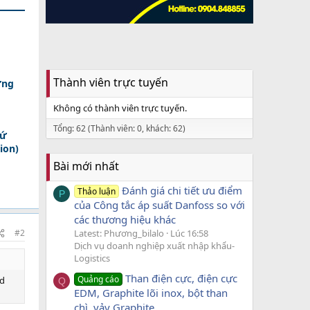
Thành viên trực tuyến
ợng
Không có thành viên trực tuyến.
Tổng: 62 (Thành viên: 0, khách: 62)
xứ
ion)
Bài mới nhất
Đánh giá chi tiết ưu điểm
Thảo luận
P
của Công tắc áp suất Danfoss so với
các thương hiệu khác
#2
Latest: Phương_bilalo
Lúc 16:58
Dịch vụ doanh nghiệp xuất nhập khẩu-
Logistics
Than điện cực, điện cực
Quảng cáo
id
Q
EDM, Graphite lõi inox, bột than
chì, vảy Graphite