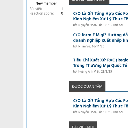
New member
t
Bài viết
1
e
C/O Là Gì? Tổng Hợp Các F
Reaction score
0
r
Kinh Nghiệm Xử Lý Thực Tế
bởi
Nguyễn Hoài
,
Lúc 10:21, Thứ hai
C/O form E là gì? Hướng dẫn
doanh nghiệp xuất nhập k
bởi
Nhân Vũ
,
16/11/25
Tiêu Chí Xuất Xứ RVC (Regi
Trong Thương Mại Quốc Tế
bởi
Hoàng Anh Việt
,
29/9/25
ĐƯỢC QUAN TÂM
C/O Là Gì? Tổng Hợp Các F
Kinh Nghiệm Xử Lý Thực Tế
bởi
Nguyễn Hoài
,
Lúc 10:21, Thứ hai
BÀI VIẾT MỚI