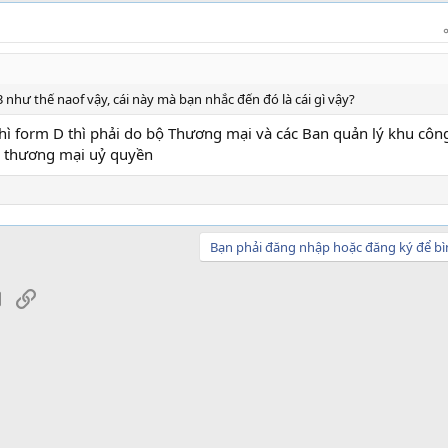
 như thế naof vậy, cái này mà bạn nhắc đến đó là cái gì vậy?
hì form D thì phải do bộ Thương mại và các Ban quản lý khu côn
ộ thương mại uỷ quyền
Bạn phải đăng nhập hoặc đăng ký để bì
sApp
Email
Link