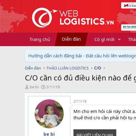
Diễn đàn
Trang chủ
Có gì mới
Thà
Hướng dẫn cách đăng bài - Đặt câu hỏi lên weblogis
Diễn đàn
THẢO LUẬN LOGISTICS
C/O
C/O cần có đủ điều kiện nào để
T
N
be bi
2/11/18
h
g
r
à
2/11/18
e
y
a
g
Mn cho em hỏi cái này chút ạ
d
ử
thuế thid c/o cần phải hội tụ 
s
i
t
a
be bi
BÀI VIẾT LIÊN QUAN
r