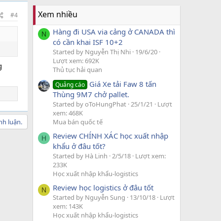
Xem nhiều
#4
Hàng đi USA via cảng ở CANADA thì
N
có cần khai ISF 10+2
Started by Nguyễn Thị Nhi
19/6/20
Lượt xem: 692K
g
Thủ tục hải quan
Giá Xe tải Faw 8 tấn
Quảng cáo
Thùng 9M7 chở pallet.
Started by oToHungPhat
25/1/21
Lượt
xem: 468K
nh luận.
Mua bán quốc tế
Review CHÍNH XÁC học xuất nhập
H
khẩu ở đâu tốt?
Started by Hà Linh
2/5/18
Lượt xem:
233K
Học xuất nhập khẩu-logistics
Review học logistics ở đâu tốt
N
Started by Nguyễn Sung
13/10/18
Lượt
xem: 143K
Học xuất nhập khẩu-logistics