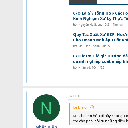
C/O Là Gì? Tổng Hợp Các F
Kinh Nghiệm Xử Lý Thực Tế
bởi
Nguyễn Hoài
,
Lúc 10:21, Thứ hai
Quy Tắc Xuất Xứ GSP: Hướ
Cho Doanh Nghiệp Xuất Kh
bởi
Mai Tiến Thành
,
20/7/26
C/O form E là gì? Hướng dẫn
doanh nghiệp xuất nhập k
bởi
Nhân Vũ
,
16/11/25
3/11/18
N
be bi nói:
Mn cho em hỏi cái này chút ạ. E
c/o cần phải hội tụ những điều k
Nhật Kiên