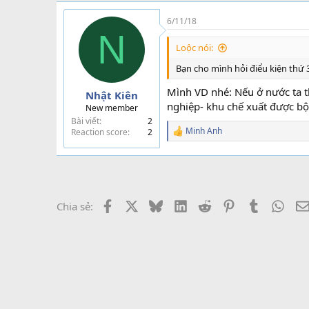
6/11/18
N
Loộc nói:
Bạn cho mình hỏi điểu kiện thứ 3
Mình VD nhé: Nếu ở nước ta t
Nhật Kiên
nghiệp- khu chế xuất được b
New member
Bài viết
2
Minh Anh
Reaction score
2
R
e
a
c
t
i
o
Facebook
X
Bluesky
LinkedIn
Reddit
Pinterest
Tumblr
What
Chia sẻ:
n
s
: