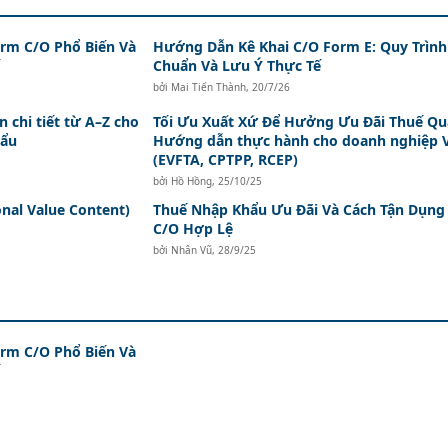
orm C/O Phổ Biến Và
Hướng Dẫn Kê Khai C/O Form E: Quy Trình
Chuẩn Và Lưu Ý Thực Tế
bởi
Mai Tiến Thành
,
20/7/26
 chi tiết từ A–Z cho
Tối Ưu Xuất Xứ Để Hưởng Ưu Đãi Thuế Qu
hẩu
Hướng dẫn thực hành cho doanh nghiệp V
(EVFTA, CPTPP, RCEP)
bởi
Hồ Hồng
,
25/10/25
onal Value Content)
Thuế Nhập Khẩu Ưu Đãi Và Cách Tận Dụng
C/O Hợp Lệ
bởi
Nhân Vũ
,
28/9/25
orm C/O Phổ Biến Và