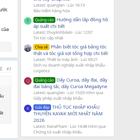
Latest: quanglan
Lúc 16:13
nước
Bảo hiểm hàng hóa
Hướng dẫn lắp đồng hồ
Quảng cáo
T
áp suất chi tiết
 của
Latest: thuylinhbilalo
Lúc 12:07
Tin tức cập nhật
Phân biệt tóc giả bằng tóc
Chia sẻ
thật và tóc giả sợi tổng hợp chi tiết
Latest: Thiết bị máy ảnh
Lúc 09:21
Dịch vụ doanh nghiệp xuất nhập khẩu-
#3
Logistics
Dây Curoa, dây đai, dây
Quảng cáo
Q
đai băng tải, dây Curoa Megadyne
Latest: quanglan
Lúc 15:03 Hôm qua
ẩu
Giấy phép xuất nhập khẩu
THỦ TỤC NHẬP KHẨU
Giải đáp
K
ất
THUYỀN KAYAK MỚI NHẤT NĂM
2026
Latest: KeiraPham
Lúc 14:48 Hôm qua
Chứng từ xuất nhập khẩu