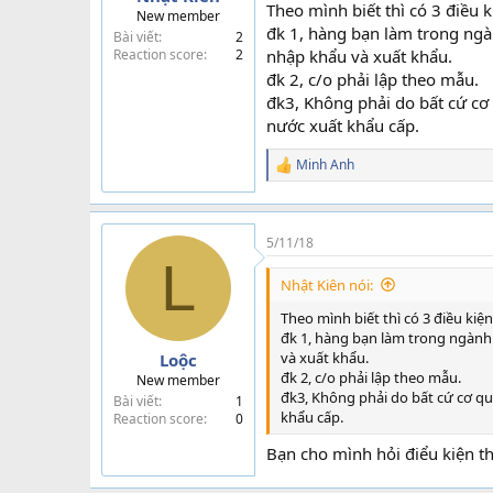
Theo mình biết thì có 3 điều 
New member
đk 1, hàng bạn làm trong ngà
Bài viết
2
Reaction score
2
nhập khẩu và xuất khẩu.
đk 2, c/o phải lập theo mẫu.
đk3, Không phải do bất cứ cơ
nước xuất khẩu cấp.
Minh Anh
R
e
a
c
t
5/11/18
i
L
o
Nhật Kiên nói:
n
s
Theo mình biết thì có 3 điều kiệ
:
đk 1, hàng bạn làm trong ngành
và xuất khẩu.
Loộc
đk 2, c/o phải lập theo mẫu.
New member
đk3, Không phải do bất cứ cơ q
Bài viết
1
khẩu cấp.
Reaction score
0
Bạn cho mình hỏi điểu kiện th