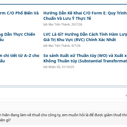
orm C/O Phổ Biến Và
Hướng Dẫn Kê Khai C/O Form E: Quy Trình
Chuẩn Và Lưu Ý Thực Tế
bởi
Mai Tiến Thành
,
20/7/26
ng Dẫn Thực Chiến
LVC Là Gì? Hướng Dẫn Cách Tính Hàm Lư
ẩu
Giá Trị Khu Vực (RVC) Chính Xác Nhất
bởi
Mai Tiến Thành
,
9/7/26
 chi tiết từ A–Z cho
So sánh Xuất xứ Thuần túy (WO) và Xuất 
hẩu
Không Thuần túy (Substantial Transformat
bởi
Nhân Vũ
,
31/10/25
m hiện đang làm về thuế cho công ty, em muốn hỏi là để được giảm thuế th
iện gì?