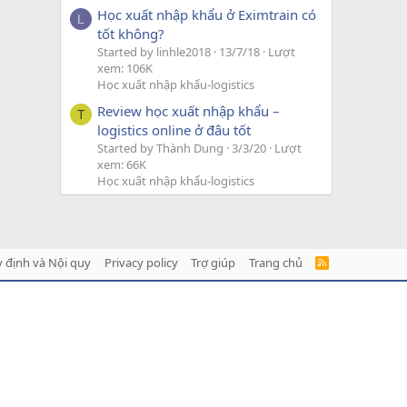
Học xuất nhập khẩu ở Eximtrain có
L
tốt không?
Started by linhle2018
13/7/18
Lượt
xem: 106K
Học xuất nhập khẩu-logistics
Review học xuất nhập khẩu –
T
logistics online ở đâu tốt
Started by Thành Dung
3/3/20
Lượt
xem: 66K
Học xuất nhập khẩu-logistics
 định và Nội quy
Privacy policy
Trợ giúp
Trang chủ
R
S
S