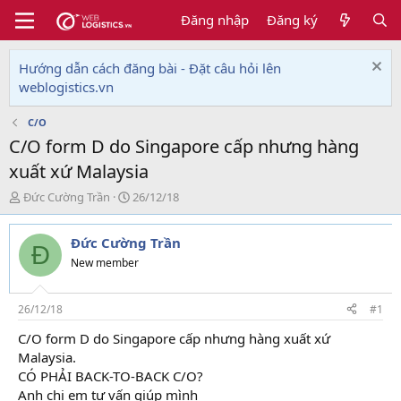
Đăng nhập
Đăng ký
Hướng dẫn cách đăng bài - Đặt câu hỏi lên
weblogistics.vn
C/O
C/O form D do Singapore cấp nhưng hàng
xuất xứ Malaysia
T
N
Đức Cường Trần
26/12/18
h
g
r
à
Đức Cường Trần
e
y
Đ
a
g
New member
d
ử
s
i
t
26/12/18
#1
a
C/O form D do Singapore cấp nhưng hàng xuất xứ
r
Malaysia.
t
e
CÓ PHẢI BACK-TO-BACK C/O?
r
Anh chị em tư vấn giúp mình