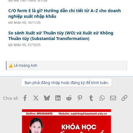
bởi
Mai Tiến Thành
,
9/7/26
C/O form E là gì? Hướng dẫn chi tiết từ A–Z cho doanh
nghiệp xuất nhập khẩu
bởi
Nhân Vũ
,
16/11/25
So sánh Xuất xứ Thuần túy (WO) và Xuất xứ Không
Thuần túy (Substantial Transformation)
bởi
Nhân Vũ
,
31/10/25
Lê Hoàng Anh
R
e
a
c
Bạn phải đăng nhập hoặc đăng ký để bình luận.
t
i
o
Facebook
X
Bluesky
LinkedIn
Reddit
Pinterest
Tumblr
WhatsApp
Email
Li
Chia sẻ:
n
s
: