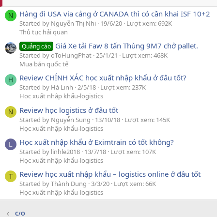
Hàng đi USA via cảng ở CANADA thì có cần khai ISF 10+2
N
Started by Nguyễn Thị Nhi
19/6/20
Lượt xem: 692K
Thủ tục hải quan
Giá Xe tải Faw 8 tấn Thùng 9M7 chở pallet.
Quảng cáo
Started by oToHungPhat
25/1/21
Lượt xem: 468K
Mua bán quốc tế
Review CHÍNH XÁC học xuất nhập khẩu ở đâu tốt?
H
Started by Hà Linh
2/5/18
Lượt xem: 237K
Học xuất nhập khẩu-logistics
Review học logistics ở đâu tốt
N
Started by Nguyễn Sung
13/10/18
Lượt xem: 145K
Học xuất nhập khẩu-logistics
Học xuất nhập khẩu ở Eximtrain có tốt không?
L
Started by linhle2018
13/7/18
Lượt xem: 107K
Học xuất nhập khẩu-logistics
Review học xuất nhập khẩu – logistics online ở đâu tốt
T
Started by Thành Dung
3/3/20
Lượt xem: 66K
Học xuất nhập khẩu-logistics
C/O