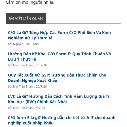
Cảm ơn mọi người nhiều
BÀI VIẾT LIÊN QUAN
C/O Là Gì? Tổng Hợp Các Form C/O Phổ Biến Và Kinh
Nghiệm Xử Lý Thực Tế
bởi
Nguyễn Hoài
,
3/8/26
Hướng Dẫn Kê Khai C/O Form E: Quy Trình Chuẩn Và
Lưu Ý Thực Tế
bởi
Mai Tiến Thành
,
20/7/26
Quy Tắc Xuất Xứ GSP: Hướng Dẫn Thực Chiến Cho
Doanh Nghiệp Xuất Khẩu
bởi
Mai Tiến Thành
,
20/7/26
LVC Là Gì? Hướng Dẫn Cách Tính Hàm Lượng Giá Trị
Khu Vực (RVC) Chính Xác Nhất
bởi
Mai Tiến Thành
,
9/7/26
C/O form E là gì? Hướng dẫn chi tiết từ A–Z cho doanh
nghiệp xuất nhập khẩu