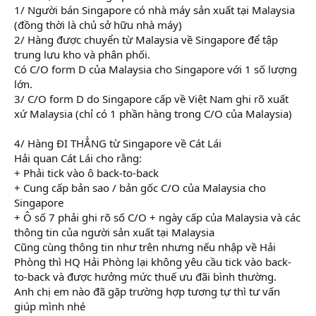
1/ Người bán Singapore có nhà máy sản xuất tại Malaysia
(đồng thời là chủ sở hữu nhà máy)
2/ Hàng được chuyển từ Malaysia về Singapore để tập
trung lưu kho và phân phối.
Có C/O form D của Malaysia cho Singapore với 1 số lượng
lớn.
3/ C/O form D do Singapore cấp về Việt Nam ghi rõ xuất
xứ Malaysia (chỉ có 1 phần hàng trong C/O của Malaysia)
học nghiệp vụ xuất nhập khẩu online
4/ Hàng ĐI THẲNG từ Singapore về Cát Lái
Hải quan Cát Lái cho rằng:
+ Phải tick vào ô back-to-back
+ Cung cấp bản sao / bản gốc C/O của Malaysia cho
Singapore
+ Ô số 7 phải ghi rõ số C/O + ngày cấp của Malaysia và các
thông tin của người sản xuất tại Malaysia
Cũng cùng thông tin như trên nhưng nếu nhập về Hải
Phòng thì HQ Hải Phòng lại không yêu cầu tick vào back-
to-back và được hưởng mức thuế ưu đãi bình thường.
Anh chị em nào đã gặp trường hợp tương tự thì tư vấn
giúp mình nhé