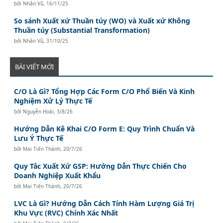
bởi
Nhân Vũ
,
16/11/25
So sánh Xuất xứ Thuần túy (WO) và Xuất xứ Không
Thuần túy (Substantial Transformation)
bởi
Nhân Vũ
,
31/10/25
BÀI VIẾT MỚI
C/O Là Gì? Tổng Hợp Các Form C/O Phổ Biến Và Kinh
Nghiệm Xử Lý Thực Tế
bởi
Nguyễn Hoài
,
3/8/26
Hướng Dẫn Kê Khai C/O Form E: Quy Trình Chuẩn Và
Lưu Ý Thực Tế
bởi
Mai Tiến Thành
,
20/7/26
Quy Tắc Xuất Xứ GSP: Hướng Dẫn Thực Chiến Cho
Doanh Nghiệp Xuất Khẩu
bởi
Mai Tiến Thành
,
20/7/26
LVC Là Gì? Hướng Dẫn Cách Tính Hàm Lượng Giá Trị
Khu Vực (RVC) Chính Xác Nhất