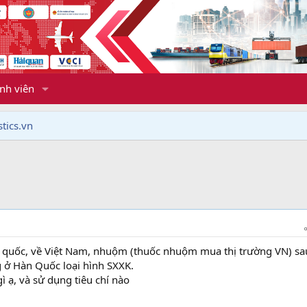
nh viên
tics.vn
 quốc, về Việt Nam, nhuộm (thuốc nhuộm mua thị trường VN) sa
g ở Hàn Quốc loại hình SXXK.
khóa học xuất nhập khẩu online
 ạ, và sử dụng tiêu chí nào