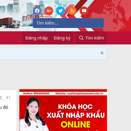
Đăng nhập
Đăng ký
Tìm kiếm
#1
u đó