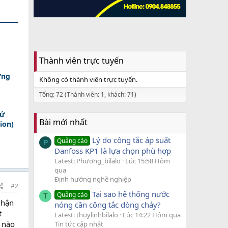
Thành viên trực tuyến
ợng
Không có thành viên trực tuyến.
Tổng: 72 (Thành viên: 1, khách: 71)
xứ
Bài mới nhất
ion)
Lý do công tắc áp suất
Quảng cáo
P
Danfoss KP1 là lựa chọn phù hợp
Latest: Phương_bilalo
Lúc 15:58 Hôm
qua
Định hướng nghề nghiệp
#2
Tại sao hệ thống nước
Quảng cáo
T
nhận
nóng cần công tắc dòng chảy?
t
Latest: thuylinhbilalo
Lúc 14:22 Hôm qua
í nào
Tin tức cập nhật