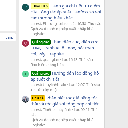
Đánh giá chi tiết ưu điểm
Thảo luận
P
của Công tắc áp suất Danfoss so với
các thương hiệu khác
Latest: Phương_bilalo
Lúc 16:58, Thứ sáu
Dịch vụ doanh nghiệp xuất nhập khẩu-
Logistics
nh luận.
Than điện cực, điện cực
Quảng cáo
Q
EDM, Graphite lõi inox, bột than
chì, vảy Graphite
Latest: quanglan
Lúc 16:13, Thứ sáu
Bảo hiểm hàng hóa
Hướng dẫn lắp đồng hồ
Quảng cáo
T
áp suất chi tiết
Latest: thuylinhbilalo
Lúc 12:07, Thứ sáu
Tin tức cập nhật
Phân biệt tóc giả bằng tóc
Chia sẻ
thật và tóc giả sợi tổng hợp chi tiết
Latest: Thiết bị máy ảnh
Lúc 09:21, Thứ
sáu
Dịch vụ doanh nghiệp xuất nhập khẩu-
Logistics