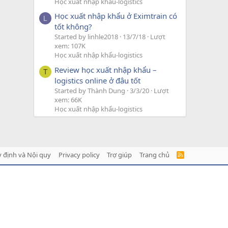
Học xuất nhập khẩu-logistics
Học xuất nhập khẩu ở Eximtrain có
L
tốt không?
Started by linhle2018
13/7/18
Lượt
xem: 107K
Học xuất nhập khẩu-logistics
Review học xuất nhập khẩu –
T
logistics online ở đâu tốt
Started by Thành Dung
3/3/20
Lượt
xem: 66K
Học xuất nhập khẩu-logistics
 định và Nội quy
Privacy policy
Trợ giúp
Trang chủ
R
S
S