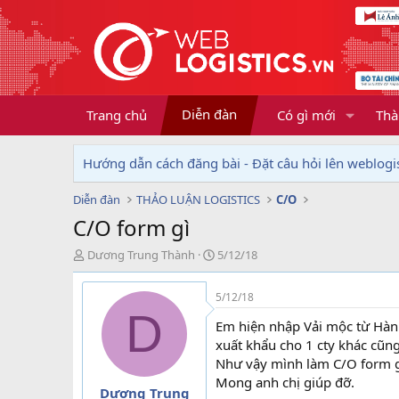
Diễn đàn
Trang chủ
Có gì mới
Thà
Hướng dẫn cách đăng bài - Đặt câu hỏi lên weblogis
Diễn đàn
THẢO LUẬN LOGISTICS
C/O
C/O form gì
T
N
Dương Trung Thành
5/12/18
h
g
r
à
5/12/18
e
y
D
a
g
Em hiện nhập Vải mộc từ Hàn
d
ử
xuất khẩu cho 1 cty khác cũn
s
i
Như vậy mình làm C/O form gì
t
Mong anh chị giúp đỡ.
a
Dương Trung
r