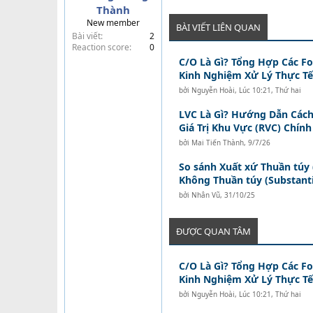
Thành
t
New member
e
BÀI VIẾT LIÊN QUAN
Bài viết
2
r
Reaction score
0
C/O Là Gì? Tổng Hợp Các F
Kinh Nghiệm Xử Lý Thực Tế
bởi
Nguyễn Hoài
,
Lúc 10:21, Thứ hai
LVC Là Gì? Hướng Dẫn Các
Giá Trị Khu Vực (RVC) Chính
bởi
Mai Tiến Thành
,
9/7/26
So sánh Xuất xứ Thuần túy
Không Thuần túy (Substanti
bởi
Nhân Vũ
,
31/10/25
ĐƯỢC QUAN TÂM
C/O Là Gì? Tổng Hợp Các F
Kinh Nghiệm Xử Lý Thực Tế
bởi
Nguyễn Hoài
,
Lúc 10:21, Thứ hai