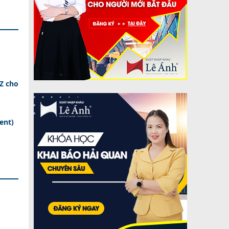
–Z cho
ent)