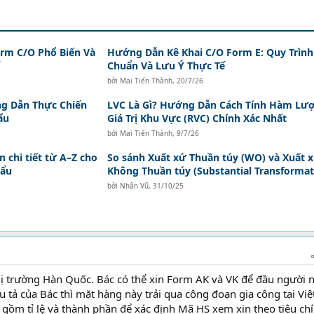
orm C/O Phổ Biến Và
Hướng Dẫn Kê Khai C/O Form E: Quy Trình
Chuẩn Và Lưu Ý Thực Tế
bởi
Mai Tiến Thành
,
20/7/26
ng Dẫn Thực Chiến
LVC Là Gì? Hướng Dẫn Cách Tính Hàm Lư
ẩu
Giá Trị Khu Vực (RVC) Chính Xác Nhất
bởi
Mai Tiến Thành
,
9/7/26
 chi tiết từ A–Z cho
So sánh Xuất xứ Thuần túy (WO) và Xuất 
hẩu
Không Thuần túy (Substantial Transformat
bởi
Nhân Vũ
,
31/10/25
hị trường Hàn Quốc. Bác có thể xin Form AK và VK để đầu người 
tả của Bác thì mặt hàng này trải qua công đoạn gia công tại Việ
i gồm tỉ lệ và thành phần để xác định Mã HS xem xin theo tiêu ch