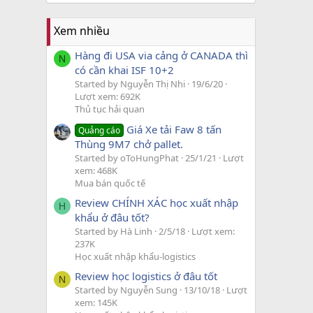
Xem nhiều
Hàng đi USA via cảng ở CANADA thì
N
có cần khai ISF 10+2
Started by Nguyễn Thị Nhi
19/6/20
Lượt xem: 692K
Thủ tục hải quan
Giá Xe tải Faw 8 tấn
Quảng cáo
Thùng 9M7 chở pallet.
Started by oToHungPhat
25/1/21
Lượt
xem: 468K
Mua bán quốc tế
Review CHÍNH XÁC học xuất nhập
H
khẩu ở đâu tốt?
Started by Hà Linh
2/5/18
Lượt xem:
237K
Học xuất nhập khẩu-logistics
Review học logistics ở đâu tốt
N
Started by Nguyễn Sung
13/10/18
Lượt
xem: 145K