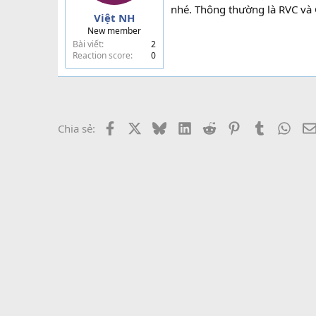
nhé. Thông thường là RVC và
Việt NH
New member
Bài viết
2
Reaction score
0
Facebook
X
Bluesky
LinkedIn
Reddit
Pinterest
Tumblr
What
Chia sẻ: