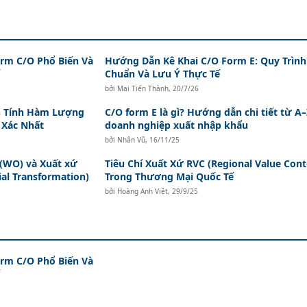
orm C/O Phổ Biến Và
Hướng Dẫn Kê Khai C/O Form E: Quy Trình
Chuẩn Và Lưu Ý Thực Tế
bởi
Mai Tiến Thành
,
20/7/26
h Tính Hàm Lượng
C/O form E là gì? Hướng dẫn chi tiết từ A
 Xác Nhất
doanh nghiệp xuất nhập khẩu
bởi
Nhân Vũ
,
16/11/25
 (WO) và Xuất xứ
Tiêu Chí Xuất Xứ RVC (Regional Value Cont
al Transformation)
Trong Thương Mại Quốc Tế
bởi
Hoàng Anh Việt
,
29/9/25
orm C/O Phổ Biến Và