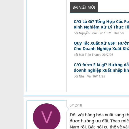
BÀI VIẾT MỚI
C/O Là Gì? Tổng Hợp Các F
Kinh Nghiệm Xử Lý Thực Tế
bởi
Nguyễn Hoài
,
Lúc 10:21, Thứ hai
Quy Tắc Xuất Xứ GSP: Hướ
Cho Doanh Nghiệp Xuất Kh
bởi
Mai Tiến Thành
,
20/7/26
C/O form E là gì? Hướng dẫn
doanh nghiệp xuất nhập k
bởi
Nhân Vũ
,
16/11/25
5/12/18
V
Đối với hàng hóa xuất sang t
được hưởng ưu đãi. Theo miêu 
Nam rồi. Bác nói cụ thể về vả