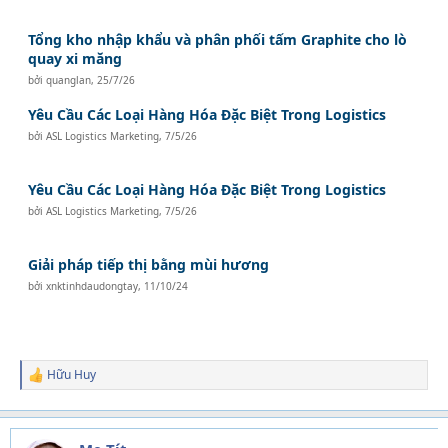
Tổng kho nhập khẩu và phân phối tấm Graphite cho lò
quay xi măng
bởi
quanglan
,
25/7/26
Yêu Cầu Các Loại Hàng Hóa Đặc Biệt Trong Logistics
bởi
ASL Logistics Marketing
,
7/5/26
Yêu Cầu Các Loại Hàng Hóa Đặc Biệt Trong Logistics
bởi
ASL Logistics Marketing
,
7/5/26
Giải pháp tiếp thị bằng mùi hương
bởi
xnktinhdaudongtay
,
11/10/24
Hữu Huy
R
e
a
c
t