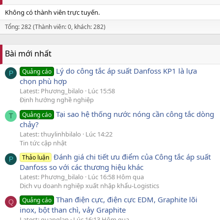
Không có thành viên trực tuyến.
Tổng: 282 (Thành viên: 0, khách: 282)
Bài mới nhất
Lý do công tắc áp suất Danfoss KP1 là lựa
Quảng cáo
P
chọn phù hợp
Latest: Phương_bilalo
Lúc 15:58
Định hướng nghề nghiệp
Tại sao hệ thống nước nóng cần công tắc dòng
Quảng cáo
T
chảy?
Latest: thuylinhbilalo
Lúc 14:22
Tin tức cập nhật
Đánh giá chi tiết ưu điểm của Công tắc áp suất
Thảo luận
P
Danfoss so với các thương hiệu khác
Latest: Phương_bilalo
Lúc 16:58 Hôm qua
Dịch vụ doanh nghiệp xuất nhập khẩu-Logistics
Than điện cực, điện cực EDM, Graphite lõi
Quảng cáo
Q
inox, bột than chì, vảy Graphite
Latest: quanglan
Lúc 16:13 Hôm qua