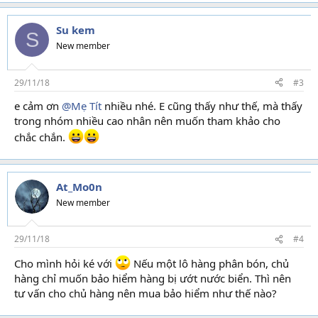
a
c
t
Su kem
S
i
New member
o
n
s
29/11/18
#3
:
e cảm ơn
@Mẹ Tít
nhiều nhé. E cũng thấy như thế, mà thấy
trong nhóm nhiều cao nhân nên muốn tham khảo cho
chắc chắn.
At_Mo0n
New member
29/11/18
#4
Cho mình hỏi ké với
Nếu một lô hàng phân bón, chủ
hàng chỉ muốn bảo hiểm hàng bị ướt nước biển. Thì nên
tư vấn cho chủ hàng nên mua bảo hiểm như thế nào?