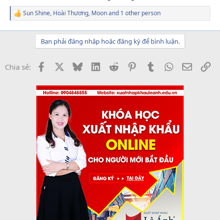
Sun Shine
,
Hoài Thương
,
Moon
and 1 other person
R
e
a
c
Bạn phải đăng nhập hoặc đăng ký để bình luận.
t
i
o
Facebook
X
Bluesky
LinkedIn
Reddit
Pinterest
Tumblr
WhatsApp
Email
Li
Chia sẻ:
n
s
: