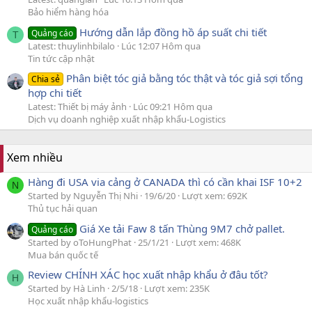
Bảo hiểm hàng hóa
Hướng dẫn lắp đồng hồ áp suất chi tiết
Quảng cáo
T
Latest: thuylinhbilalo
Lúc 12:07 Hôm qua
Tin tức cập nhật
Phân biệt tóc giả bằng tóc thật và tóc giả sợi tổng
Chia sẻ
hợp chi tiết
Latest: Thiết bị máy ảnh
Lúc 09:21 Hôm qua
Dịch vụ doanh nghiệp xuất nhập khẩu-Logistics
Xem nhiều
Hàng đi USA via cảng ở CANADA thì có cần khai ISF 10+2
N
Started by Nguyễn Thị Nhi
19/6/20
Lượt xem: 692K
Thủ tục hải quan
Giá Xe tải Faw 8 tấn Thùng 9M7 chở pallet.
Quảng cáo
Started by oToHungPhat
25/1/21
Lượt xem: 468K
Mua bán quốc tế
Review CHÍNH XÁC học xuất nhập khẩu ở đâu tốt?
H
Started by Hà Linh
2/5/18
Lượt xem: 235K
Học xuất nhập khẩu-logistics