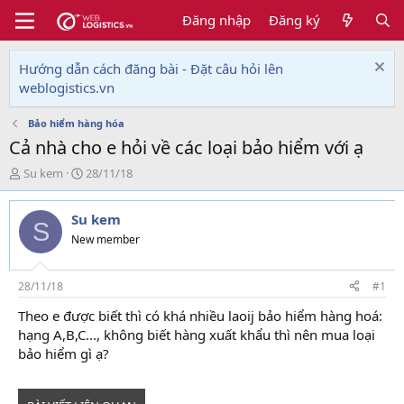
Đăng nhập
Đăng ký
Hướng dẫn cách đăng bài - Đặt câu hỏi lên
weblogistics.vn
Bảo hiểm hàng hóa
Cả nhà cho e hỏi về các loại bảo hiểm với ạ
T
N
Su kem
28/11/18
h
g
r
à
Su kem
e
y
S
a
g
New member
d
ử
s
i
t
28/11/18
#1
a
Theo e được biết thì có khá nhiều laoij bảo hiểm hàng hoá:
r
hạng A,B,C..., không biết hàng xuất khẩu thì nên mua loại
t
e
bảo hiểm gì ạ?
r