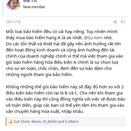
Mẹ Tít
i
New member
o
n
s
28/11/18
#2
:
Mỗi loại bảo hiểm đều có cái hay riêng. Tuy nhiên mình
thấy mua bảo hiểm hạng A là ok nhất.
@Su kem
nhé.
Do các tổn thất và thiệt hại đã gây nên ảnh hưởng rất lớn
đến hoạt động kinh doanh và cũng ảnh hưởng đến tài
chính của doanh nghiệp chính vì thế mà việc tham gia vào
gói bảo hiểm hàng hóa điều kiện A chính là sự chọn lựa
cho sự an toàn, chắc chắn, đem đến sự bảo đảm cho
những người tham gia bảo hiểm.
Không những thế gói bảo hiểm này sẽ đầy đủ hơn so với 2
điều kiện bảo hiểm còn lại là B và C. Cho nên khi tham gia
vào điều kiện này thì cũng đồng nghĩa với việc sẽ được bảo
vệ toàn diện, giúp các bạn có thể yên tâm khi tham gia vào
vận chuyển hàng hóa xuất, nhập khẩu.
Sun Shine
,
Moon
,
At_Mo0n
and 2 others
R
e