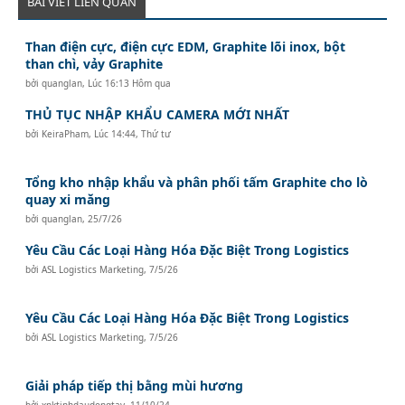
BÀI VIẾT LIÊN QUAN
Than điện cực, điện cực EDM, Graphite lõi inox, bột
than chì, vảy Graphite
bởi
quanglan
,
Lúc 16:13 Hôm qua
THỦ TỤC NHẬP KHẨU CAMERA MỚI NHẤT
bởi
KeiraPham
,
Lúc 14:44, Thứ tư
Tổng kho nhập khẩu và phân phối tấm Graphite cho lò
quay xi măng
bởi
quanglan
,
25/7/26
Yêu Cầu Các Loại Hàng Hóa Đặc Biệt Trong Logistics
bởi
ASL Logistics Marketing
,
7/5/26
Yêu Cầu Các Loại Hàng Hóa Đặc Biệt Trong Logistics
bởi
ASL Logistics Marketing
,
7/5/26
Giải pháp tiếp thị bằng mùi hương
bởi
xnktinhdaudongtay
,
11/10/24