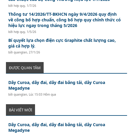
bởi
hơp quy
,
1/7/26
Thông tư 14/2026/TT-BKHCN ngày 9/4/2026 quy định
về công bố hợp chuẩn, công bố hợp quy chính thức có
hiệu lực ngay trong tháng 5/2026
bởi
hơp quy
,
1/5/26
Bí quyết lựa chọn điện cực Graphite chất lượng cao,
giá cả hợp lý.
bởi
quanglan
,
27/1/26
ĐƯỢC QUAN TÂM
Dây Curoa, dây đai, dây đai băng tải, dây Curoa
Megadyne
bởi
quanglan
,
Lúc 15:03 Hôm qua
BÀI VIẾT MỚI
Dây Curoa, dây đai, dây đai băng tải, dây Curoa
Megadyne