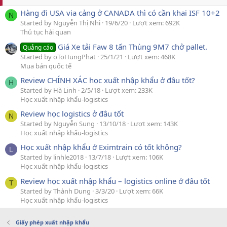
Hàng đi USA via cảng ở CANADA thì có cần khai ISF 10+2
N
Started by Nguyễn Thị Nhi
19/6/20
Lượt xem: 692K
Thủ tục hải quan
Giá Xe tải Faw 8 tấn Thùng 9M7 chở pallet.
Quảng cáo
Started by oToHungPhat
25/1/21
Lượt xem: 468K
Mua bán quốc tế
Review CHÍNH XÁC học xuất nhập khẩu ở đâu tốt?
H
Started by Hà Linh
2/5/18
Lượt xem: 233K
Học xuất nhập khẩu-logistics
Review học logistics ở đâu tốt
N
Started by Nguyễn Sung
13/10/18
Lượt xem: 143K
Học xuất nhập khẩu-logistics
Học xuất nhập khẩu ở Eximtrain có tốt không?
L
Started by linhle2018
13/7/18
Lượt xem: 106K
Học xuất nhập khẩu-logistics
Review học xuất nhập khẩu – logistics online ở đâu tốt
T
Started by Thành Dung
3/3/20
Lượt xem: 66K
Học xuất nhập khẩu-logistics
Giấy phép xuất nhập khẩu