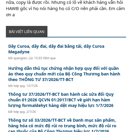
nữa, copy là được rồi. Nhưng có lô về khách hàng vẫn hỏi
HAWB gốc vì họ nói hàng họ có C/O nên phải cần. Em cảm
ơn ạ
BÀI VIẾT LIÊN QUAN
Dây Curoa, dây đai, dây đai băng tải, dây Curoa
Megadyne
bởi
quanglan
,
Lúc 15:03 Hôm qua
Hướng dẫn thủ tục chứng nhận hợp quy đối với quần
áo theo quy chuẩn mới của Bộ Công Thương ban hành
theo THÔNG TƯ 37/2026/TT-BCT
bởi
hơp quy
,
12/7/26
Thông tư 37/2026/TT-BCT ban hành các sửa đổi Quy
chuẩn 01:2026 QCVN 01:2017/BCT về giới hạn hàm
lượng formaldehyt hàng dệt may hiệu lực 1/7/2026
bởi
hơp quy
,
2/7/26
Thông tư số 33/2026/TT-BCT về Danh mục sản phẩm,
hàng hóa có mức độ rủi ro trung bình, mức độ rủi ro
cao thuộc của Bộ Công Thương hiệu lực 1/7/2026