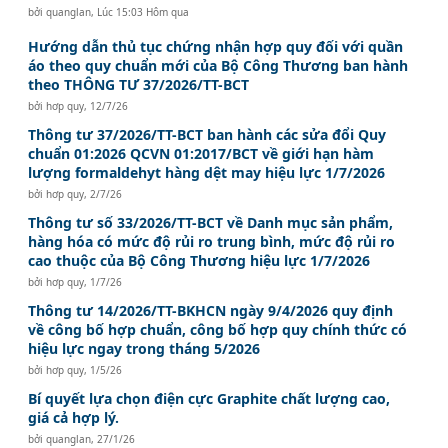
bởi
quanglan
,
Lúc 15:03 Hôm qua
Hướng dẫn thủ tục chứng nhận hợp quy đối với quần
áo theo quy chuẩn mới của Bộ Công Thương ban hành
theo THÔNG TƯ 37/2026/TT-BCT
bởi
hơp quy
,
12/7/26
Thông tư 37/2026/TT-BCT ban hành các sửa đổi Quy
chuẩn 01:2026 QCVN 01:2017/BCT về giới hạn hàm
lượng formaldehyt hàng dệt may hiệu lực 1/7/2026
bởi
hơp quy
,
2/7/26
Thông tư số 33/2026/TT-BCT về Danh mục sản phẩm,
hàng hóa có mức độ rủi ro trung bình, mức độ rủi ro
cao thuộc của Bộ Công Thương hiệu lực 1/7/2026
bởi
hơp quy
,
1/7/26
Thông tư 14/2026/TT-BKHCN ngày 9/4/2026 quy định
về công bố hợp chuẩn, công bố hợp quy chính thức có
hiệu lực ngay trong tháng 5/2026
bởi
hơp quy
,
1/5/26
Bí quyết lựa chọn điện cực Graphite chất lượng cao,
giá cả hợp lý.
bởi
quanglan
,
27/1/26