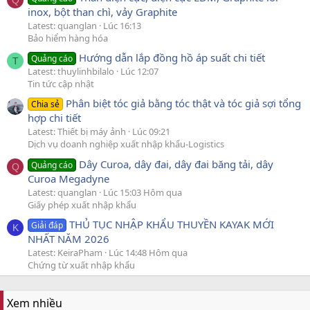
Q
inox, bột than chì, vảy Graphite
Latest: quanglan
Lúc 16:13
Bảo hiểm hàng hóa
Hướng dẫn lắp đồng hồ áp suất chi tiết
Quảng cáo
T
Latest: thuylinhbilalo
Lúc 12:07
Tin tức cập nhật
Phân biệt tóc giả bằng tóc thật và tóc giả sợi tổng
Chia sẻ
hợp chi tiết
Latest: Thiết bị máy ảnh
Lúc 09:21
Dịch vụ doanh nghiệp xuất nhập khẩu-Logistics
Dây Curoa, dây đai, dây đai băng tải, dây
Quảng cáo
Q
Curoa Megadyne
Latest: quanglan
Lúc 15:03 Hôm qua
Giấy phép xuất nhập khẩu
THỦ TỤC NHẬP KHẨU THUYỀN KAYAK MỚI
Giải đáp
K
NHẤT NĂM 2026
Latest: KeiraPham
Lúc 14:48 Hôm qua
Chứng từ xuất nhập khẩu
Xem nhiều