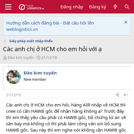
Đăng nhập
Đăng ký
Hướng dẫn cách đăng bài - Đặt câu hỏi lên
weblogistics.vn
Giấy phép xuất nhập khẩu
Các anh chị ở HCM cho em hỏi với ạ
T
N
Đào kim tuyến
21/12/18
h
g
r
à
Đào kim tuyến
e
y
a
g
New member
d
ử
s
i
t
21/12/18
#1
a
Các anh chị ở HCM cho em hỏi, hàng AIR nhập về HCM thì
r
cnee có cần HAWB gốc để nhận hàng không ạ? Trước đây
t
e
thì em thấy yêu cầu phải có HAWB gốc, bộ chứng từ air về
r
sân bay mà không có thì phải làm công văn xin bổ sung
HAWB gốc. Sau này thì em nghe nói không cần HAWB gốc