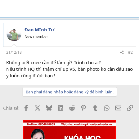
Đạo MInh Tự
New member
21/12/18
#2
Không biết cnee cần để làm gì? Trình cho ai?
Nếu trình HQ thì thậm chí up V5, bản photo ko cần dấu sao
y luôn cũng được bạn !
Bạn phải đăng nhập hoặc đăng ký để bình luận.
Facebook
X
Bluesky
LinkedIn
Reddit
Pinterest
Tumblr
WhatsApp
Email
Li
Chia sẻ: