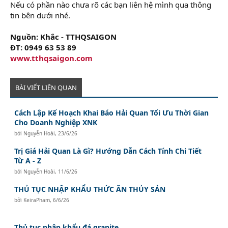
Nếu có phần nào chưa rõ các bạn liên hệ mình qua thông
tin bên dưới nhé.
Nguồn: Khắc - TTHQSAIGON
ĐT: 0949 63 53 89
www.tthqsaigon.com
BÀI VIẾT LIÊN QUAN
Cách Lập Kế Hoạch Khai Báo Hải Quan Tối Ưu Thời Gian
Cho Doanh Nghiệp XNK
bởi
Nguyễn Hoài
,
23/6/26
Trị Giá Hải Quan Là Gì? Hướng Dẫn Cách Tính Chi Tiết
Từ A - Z
bởi
Nguyễn Hoài
,
11/6/26
THỦ TỤC NHẬP KHẨU THỨC ĂN THỦY SẢN
bởi
KeiraPham
,
6/6/26
Thủ tục nhập khẩu đá granite