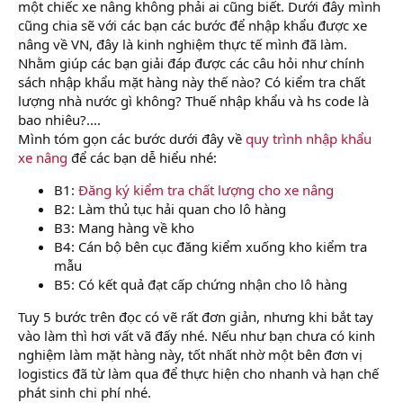
một chiếc xe nâng không phải ai cũng biết. Dưới đây mình
cũng chia sẽ với các bạn các bước để nhập khẩu được xe
nâng về VN, đây là kinh nghiệm thực tế mình đã làm.
Nhằm giúp các bạn giải đáp được các câu hỏi như chính
sách nhập khẩu mặt hàng này thế nào? Có kiểm tra chất
lượng nhà nước gì không? Thuế nhập khẩu và hs code là
bao nhiêu?....
Mình tóm gọn các bước dưới đây về
quy trình nhập khẩu
xe nâng
để các bạn dễ hiểu nhé:
B1:
Đăng ký kiểm tra chất lượng cho xe nâng
B2: Làm thủ tục hải quan cho lô hàng
B3: Mang hàng về kho
B4: Cán bộ bên cục đăng kiểm xuống kho kiểm tra
mẫu
B5: Có kết quả đạt cấp chứng nhận cho lô hàng
Tuy 5 bước trên đọc có vẽ rất đơn giản, nhưng khi bắt tay
vào làm thì hơi vất vã đấy nhé. Nếu như bạn chưa có kinh
nghiệm làm mặt hàng này, tốt nhất nhờ một bên đơn vị
logistics đã từ làm qua để thực hiện cho nhanh và hạn chế
phát sinh chi phí nhé.