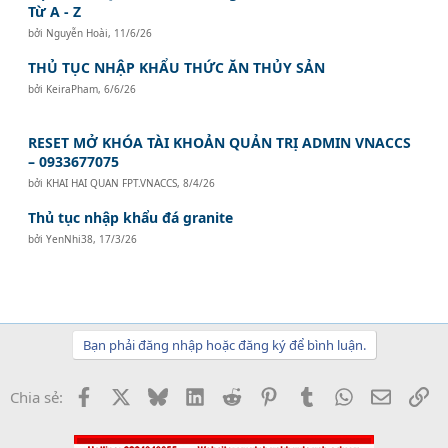
Từ A - Z
bởi
Nguyễn Hoài
,
11/6/26
THỦ TỤC NHẬP KHẨU THỨC ĂN THỦY SẢN
bởi
KeiraPham
,
6/6/26
RESET MỞ KHÓA TÀI KHOẢN QUẢN TRỊ ADMIN VNACCS
– 0933677075
bởi
KHAI HAI QUAN FPT.VNACCS
,
8/4/26
Thủ tục nhập khẩu đá granite
bởi
YenNhi38
,
17/3/26
Bạn phải đăng nhập hoặc đăng ký để bình luận.
Facebook
X
Bluesky
LinkedIn
Reddit
Pinterest
Tumblr
WhatsApp
Email
Li
Chia sẻ: