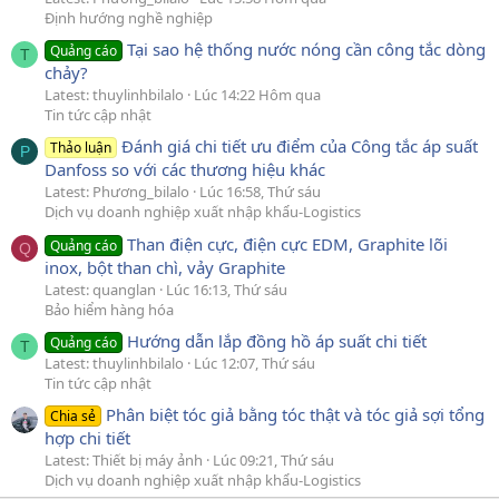
Định hướng nghề nghiệp
Tại sao hệ thống nước nóng cần công tắc dòng
Quảng cáo
T
chảy?
Latest: thuylinhbilalo
Lúc 14:22 Hôm qua
Tin tức cập nhật
Đánh giá chi tiết ưu điểm của Công tắc áp suất
Thảo luận
P
Danfoss so với các thương hiệu khác
Latest: Phương_bilalo
Lúc 16:58, Thứ sáu
Dịch vụ doanh nghiệp xuất nhập khẩu-Logistics
Than điện cực, điện cực EDM, Graphite lõi
Quảng cáo
Q
inox, bột than chì, vảy Graphite
Latest: quanglan
Lúc 16:13, Thứ sáu
Bảo hiểm hàng hóa
Hướng dẫn lắp đồng hồ áp suất chi tiết
Quảng cáo
T
Latest: thuylinhbilalo
Lúc 12:07, Thứ sáu
Tin tức cập nhật
Phân biệt tóc giả bằng tóc thật và tóc giả sợi tổng
Chia sẻ
hợp chi tiết
Latest: Thiết bị máy ảnh
Lúc 09:21, Thứ sáu
Dịch vụ doanh nghiệp xuất nhập khẩu-Logistics