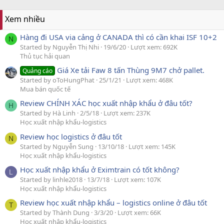
Xem nhiều
Hàng đi USA via cảng ở CANADA thì có cần khai ISF 10+2
N
Started by Nguyễn Thị Nhi
19/6/20
Lượt xem: 692K
Thủ tục hải quan
Giá Xe tải Faw 8 tấn Thùng 9M7 chở pallet.
Quảng cáo
Started by oToHungPhat
25/1/21
Lượt xem: 468K
Mua bán quốc tế
Review CHÍNH XÁC học xuất nhập khẩu ở đâu tốt?
H
Started by Hà Linh
2/5/18
Lượt xem: 237K
Học xuất nhập khẩu-logistics
Review học logistics ở đâu tốt
N
Started by Nguyễn Sung
13/10/18
Lượt xem: 145K
Học xuất nhập khẩu-logistics
Học xuất nhập khẩu ở Eximtrain có tốt không?
L
Started by linhle2018
13/7/18
Lượt xem: 107K
Học xuất nhập khẩu-logistics
Review học xuất nhập khẩu – logistics online ở đâu tốt
T
Started by Thành Dung
3/3/20
Lượt xem: 66K
Học xuất nhập khẩu-logistics