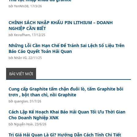
bởi
YenNhi38
,
17/3/26
CHÍNH SÁCH NHẬP KHẨU PIN LITHIUM – DOANH
NGHIỆP CẦN BIẾT
bởi
KeiraPham
,
17/12/25
Những Lỗi Cần Hạn Chế Để Tránh Sai Lệch Số Liệu Trên
Báo Cáo Quyết Toán Hải Quan
bởi
Nhân Vũ
,
22/11/25
BÀI VIẾT MỚI
Cung cấp Graphite tấm chặn đuôi lò, tấm Graphite bôi
trơn , bột than chì, nồi Graphite
bởi
quanglan
,
31/7/26
Cách Lập Kế Hoạch Khai Báo Hải Quan Tối Ưu Thời Gian
Cho Doanh Nghiệp XNK
bởi
Nguyễn Hoài
,
23/6/26
Trị Giá Hải Quan Là Gì? Hướng Dẫn Cách Tính Chi Tiết