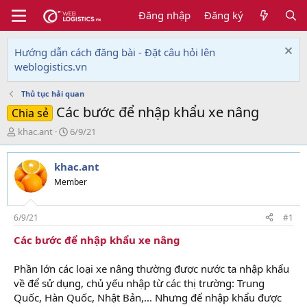
Đăng nhập
Đăng ký
Hướng dẫn cách đăng bài - Đặt câu hỏi lên
weblogistics.vn
Thủ tục hải quan
Các bước để nhập khẩu xe nâng
Chia sẻ
T
N
khac.ant
6/9/21
h
g
r
à
khac.ant
e
y
a
g
Member
d
ử
s
i
t
6/9/21
#1
a
Các bước để nhập khẩu xe nâng
r
t
e
Phần lớn các loại xe nâng thường được nước ta nhập khẩu
r
về để sử dụng, chủ yếu nhập từ các thị trường: Trung
Quốc, Hàn Quốc, Nhật Bản,... Nhưng để nhập khẩu được