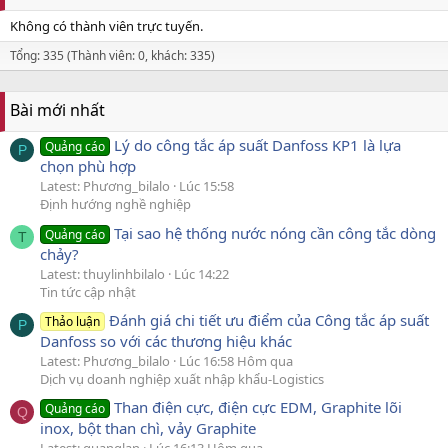
Không có thành viên trực tuyến.
Tổng: 335 (Thành viên: 0, khách: 335)
Bài mới nhất
Lý do công tắc áp suất Danfoss KP1 là lựa
Quảng cáo
P
chọn phù hợp
Latest: Phương_bilalo
Lúc 15:58
Định hướng nghề nghiệp
Tại sao hệ thống nước nóng cần công tắc dòng
Quảng cáo
T
chảy?
Latest: thuylinhbilalo
Lúc 14:22
Tin tức cập nhật
Đánh giá chi tiết ưu điểm của Công tắc áp suất
Thảo luận
P
Danfoss so với các thương hiệu khác
Latest: Phương_bilalo
Lúc 16:58 Hôm qua
Dịch vụ doanh nghiệp xuất nhập khẩu-Logistics
Than điện cực, điện cực EDM, Graphite lõi
Quảng cáo
Q
inox, bột than chì, vảy Graphite