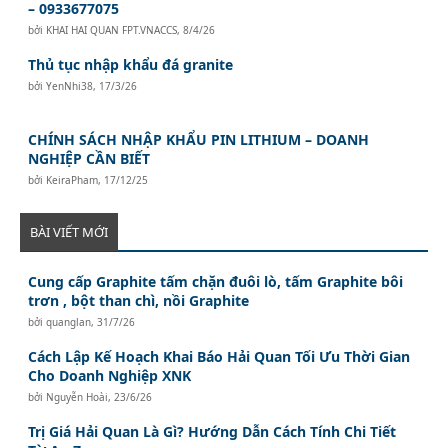
– 0933677075
bởi
KHAI HAI QUAN FPT.VNACCS
,
8/4/26
Thủ tục nhập khẩu đá granite
bởi
YenNhi38
,
17/3/26
CHÍNH SÁCH NHẬP KHẨU PIN LITHIUM – DOANH
NGHIỆP CẦN BIẾT
bởi
KeiraPham
,
17/12/25
BÀI VIẾT MỚI
Cung cấp Graphite tấm chặn đuôi lò, tấm Graphite bôi
trơn , bột than chì, nồi Graphite
bởi
quanglan
,
31/7/26
Cách Lập Kế Hoạch Khai Báo Hải Quan Tối Ưu Thời Gian
Cho Doanh Nghiệp XNK
bởi
Nguyễn Hoài
,
23/6/26
Trị Giá Hải Quan Là Gì? Hướng Dẫn Cách Tính Chi Tiết