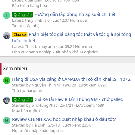
Latest: quanglan
Lúc 16:13 Hôm qua
Bảo hiểm hàng hóa
Hướng dẫn lắp đồng hồ áp suất chi tiết
Quảng cáo
T
Latest: thuylinhbilalo
Lúc 12:07 Hôm qua
Tin tức cập nhật
Phân biệt tóc giả bằng tóc thật và tóc giả sợi tổng
Chia sẻ
hợp chi tiết
Latest: Thiết bị máy ảnh
Lúc 09:21 Hôm qua
Dịch vụ doanh nghiệp xuất nhập khẩu-Logistics
Xem nhiều
Hàng đi USA via cảng ở CANADA thì có cần khai ISF 10+2
N
Started by Nguyễn Thị Nhi
19/6/20
Lượt xem: 692K
Thủ tục hải quan
Giá Xe tải Faw 8 tấn Thùng 9M7 chở pallet.
Quảng cáo
Started by oToHungPhat
25/1/21
Lượt xem: 468K
Mua bán quốc tế
Review CHÍNH XÁC học xuất nhập khẩu ở đâu tốt?
H
Started by Hà Linh
2/5/18
Lượt xem: 235K
Học xuất nhập khẩu-logistics