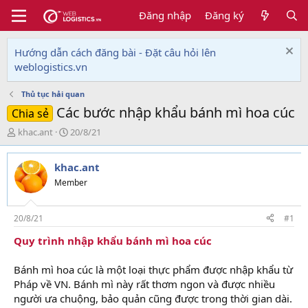
Đăng nhập
Đăng ký
Hướng dẫn cách đăng bài - Đặt câu hỏi lên
weblogistics.vn
Thủ tục hải quan
Các bước nhập khẩu bánh mì hoa cúc
Chia sẻ
T
N
khac.ant
20/8/21
h
g
r
à
khac.ant
e
y
a
g
Member
d
ử
s
i
t
20/8/21
#1
a
Quy trình nhập khẩu bánh mì hoa cúc
r
t
e
Bánh mì hoa cúc là một loại thực phẩm được nhập khẩu từ
r
Pháp về VN. Bánh mì này rất thơm ngon và được nhiều
người ưa chuộng, bảo quản cũng được trong thời gian dài.