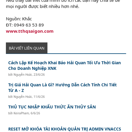
mọi người được biết nhiều hơn nhé.
Nguồn: Khắc
ĐT: 0949 63 53 89
www.tthqsaigon.com
BÀI VIẾT LIÊN QUAN
Cách Lập Kế Hoạch Khai Báo Hải Quan Tối Ưu Thời Gian
Cho Doanh Nghiệp XNK
bởi
Nguyễn Hoài
,
23/6/26
Trị Giá Hải Quan Là Gì? Hướng Dẫn Cách Tính Chi Tiết
Từ A - Z
bởi
Nguyễn Hoài
,
11/6/26
THỦ TỤC NHẬP KHẨU THỨC ĂN THỦY SẢN
bởi
KeiraPham
,
6/6/26
RESET MỞ KHÓA TÀI KHOẢN QUẢN TRỊ ADMIN VNACCS