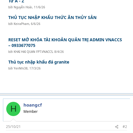
Từ A - Z
bởi
Nguyễn Hoài
,
11/6/26
THỦ TỤC NHẬP KHẨU THỨC ĂN THỦY SẢN
bởi
KeiraPham
,
6/6/26
RESET MỞ KHÓA TÀI KHOẢN QUẢN TRỊ ADMIN VNACCS
– 0933677075
bởi
KHAI HAI QUAN FPT.VNACCS
,
8/4/26
Thủ tục nhập khẩu đá granite
bởi
YenNhi38
,
17/3/26
hoangcf
H
Member
25/10/21
#2