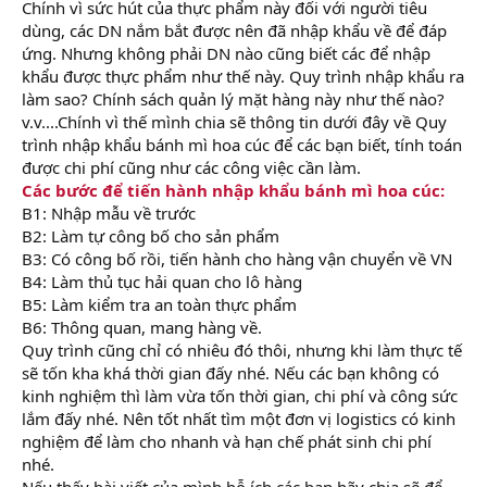
Chính vì sức hút của thực phẩm này đối với người tiêu
dùng, các DN nắm bắt được nên đã nhập khẩu về để đáp
ứng. Nhưng không phải DN nào cũng biết các để nhập
khẩu được thực phẩm như thế này. Quy trình nhập khẩu ra
làm sao? Chính sách quản lý mặt hàng này như thế nào?
v.v....Chính vì thế mình chia sẽ thông tin dưới đây về Quy
trình nhập khẩu bánh mì hoa cúc để các bạn biết, tính toán
được chi phí cũng như các công việc cần làm.
Các bước để tiến hành nhập khẩu bánh mì hoa cúc:
B1: Nhập mẫu về trước
B2: Làm tự công bố cho sản phẩm
B3: Có công bố rồi, tiến hành cho hàng vận chuyển về VN
B4: Làm thủ tục hải quan cho lô hàng
B5: Làm kiểm tra an toàn thực phẩm
B6: Thông quan, mang hàng về.
Quy trình cũng chỉ có nhiêu đó thôi, nhưng khi làm thực tế
sẽ tốn kha khá thời gian đấy nhé. Nếu các bạn không có
kinh nghiệm thì làm vừa tốn thời gian, chi phí và công sức
lắm đấy nhé. Nên tốt nhất tìm một đơn vị logistics có kinh
nghiệm để làm cho nhanh và hạn chế phát sinh chi phí
nhé.
Nếu thấy bài viết của mình bỗ ích các bạn hãy chia sẽ để