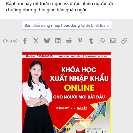
Bánh mì này rất thơm ngon và được nhiều người ưa
chuộng nhưng thời gian bảo quản ngắn
Bạn phải đăng nhập hoặc đăng ký để bình luận.
Facebook
X
Bluesky
LinkedIn
Reddit
Pinterest
Tumblr
WhatsApp
Email
Li
Chia sẻ: