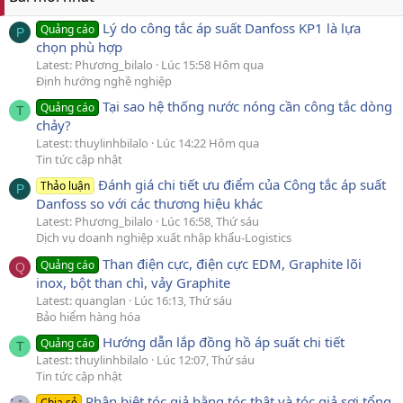
Lý do công tắc áp suất Danfoss KP1 là lựa
Quảng cáo
P
chọn phù hợp
Latest: Phương_bilalo
Lúc 15:58 Hôm qua
Định hướng nghề nghiệp
Tại sao hệ thống nước nóng cần công tắc dòng
Quảng cáo
T
chảy?
Latest: thuylinhbilalo
Lúc 14:22 Hôm qua
Tin tức cập nhật
Đánh giá chi tiết ưu điểm của Công tắc áp suất
Thảo luận
P
Danfoss so với các thương hiệu khác
Latest: Phương_bilalo
Lúc 16:58, Thứ sáu
Dịch vụ doanh nghiệp xuất nhập khẩu-Logistics
Than điện cực, điện cực EDM, Graphite lõi
Quảng cáo
Q
inox, bột than chì, vảy Graphite
Latest: quanglan
Lúc 16:13, Thứ sáu
Bảo hiểm hàng hóa
Hướng dẫn lắp đồng hồ áp suất chi tiết
Quảng cáo
T
Latest: thuylinhbilalo
Lúc 12:07, Thứ sáu
Tin tức cập nhật
Phân biệt tóc giả bằng tóc thật và tóc giả sợi tổng
Chia sẻ