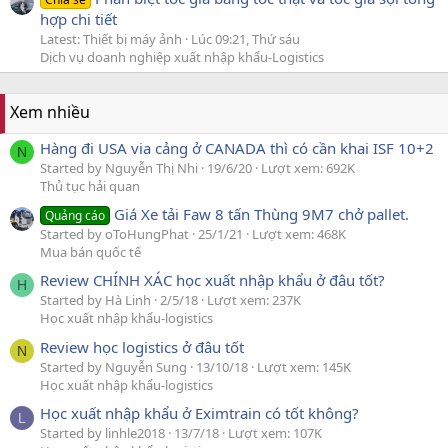
hợp chi tiết
Latest: Thiết bị máy ảnh
Lúc 09:21, Thứ sáu
Dịch vụ doanh nghiệp xuất nhập khẩu-Logistics
Xem nhiều
Hàng đi USA via cảng ở CANADA thì có cần khai ISF 10+2
N
Started by Nguyễn Thị Nhi
19/6/20
Lượt xem: 692K
Thủ tục hải quan
Giá Xe tải Faw 8 tấn Thùng 9M7 chở pallet.
Quảng cáo
Started by oToHungPhat
25/1/21
Lượt xem: 468K
Mua bán quốc tế
Review CHÍNH XÁC học xuất nhập khẩu ở đâu tốt?
H
Started by Hà Linh
2/5/18
Lượt xem: 237K
Học xuất nhập khẩu-logistics
Review học logistics ở đâu tốt
N
Started by Nguyễn Sung
13/10/18
Lượt xem: 145K
Học xuất nhập khẩu-logistics
Học xuất nhập khẩu ở Eximtrain có tốt không?
L
Started by linhle2018
13/7/18
Lượt xem: 107K