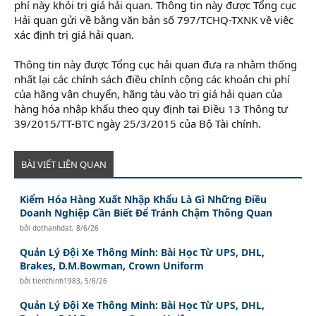
phí này khỏi trị giá hải quan. Thông tin này được Tổng cục
Hải quan gửi về bằng văn bản số 797/TCHQ-TXNK về việc
xác định trị giá hải quan.
Thông tin này được Tổng cục hải quan đưa ra nhằm thống
nhất lại các chính sách điều chỉnh cộng các khoản chi phí
của hãng vận chuyển, hãng tàu vào trị giá hải quan của
hàng hóa nhập khẩu theo quy định tại Điều 13 Thông tư
39/2015/TT-BTC ngày 25/3/2015 của Bộ Tài chính.
BÀI VIẾT LIÊN QUAN
Kiểm Hóa Hàng Xuất Nhập Khẩu Là Gì Những Điều
Doanh Nghiệp Cần Biết Để Tránh Chậm Thông Quan
bởi
dothanhdat
,
8/6/26
Quản Lý Đội Xe Thông Minh: Bài Học Từ UPS, DHL,
Brakes, D.M.Bowman, Crown Uniform
bởi
tienthinh1983
,
5/6/26
Quản Lý Đội Xe Thông Minh: Bài Học Từ UPS, DHL,