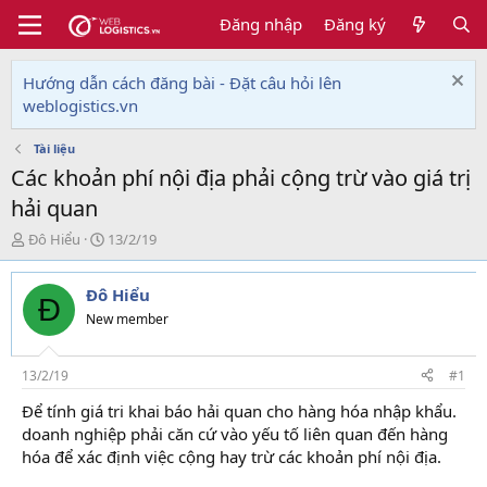
Đăng nhập
Đăng ký
Hướng dẫn cách đăng bài - Đặt câu hỏi lên
weblogistics.vn
Tài liệu
Các khoản phí nội địa phải cộng trừ vào giá trị
hải quan
T
N
Đô Hiểu
13/2/19
h
g
r
à
Đô Hiểu
e
y
Đ
a
g
New member
d
ử
s
i
t
13/2/19
#1
a
Để tính giá tri khai báo hải quan cho hàng hóa nhập khẩu.
r
doanh nghiệp phải căn cứ vào yếu tố liên quan đến hàng
t
e
hóa để xác định việc cộng hay trừ các khoản phí nội địa.
r