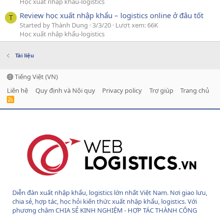
Học xuất nhập khẩu-logistics
Review học xuất nhập khẩu – logistics online ở đâu tốt
T
Started by Thành Dung
3/3/20
Lượt xem: 66K
Học xuất nhập khẩu-logistics
Tài liệu
Tiếng Việt (VN)
Liên hệ
Quy định và Nội quy
Privacy policy
Trợ giúp
Trang chủ
R
S
S
Diễn đàn xuất nhập khẩu, logistics lớn nhất Việt Nam. Nơi giao lưu,
chia sẻ, hợp tác, học hỏi kiến thức xuất nhập khẩu, logistics. Với
phương châm CHIA SẺ KINH NGHIỆM - HỢP TÁC THÀNH CÔNG