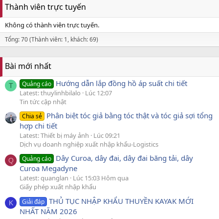
Thành viên trực tuyến
Không có thành viên trực tuyến.
Tổng: 70 (Thành viên: 1, khách: 69)
Bài mới nhất
Hướng dẫn lắp đồng hồ áp suất chi tiết
Quảng cáo
T
Latest: thuylinhbilalo
Lúc 12:07
Tin tức cập nhật
Phân biệt tóc giả bằng tóc thật và tóc giả sợi tổng
Chia sẻ
hợp chi tiết
Latest: Thiết bị máy ảnh
Lúc 09:21
Dịch vụ doanh nghiệp xuất nhập khẩu-Logistics
Dây Curoa, dây đai, dây đai băng tải, dây
Quảng cáo
Q
Curoa Megadyne
Latest: quanglan
Lúc 15:03 Hôm qua
Giấy phép xuất nhập khẩu
THỦ TỤC NHẬP KHẨU THUYỀN KAYAK MỚI
Giải đáp
K
NHẤT NĂM 2026