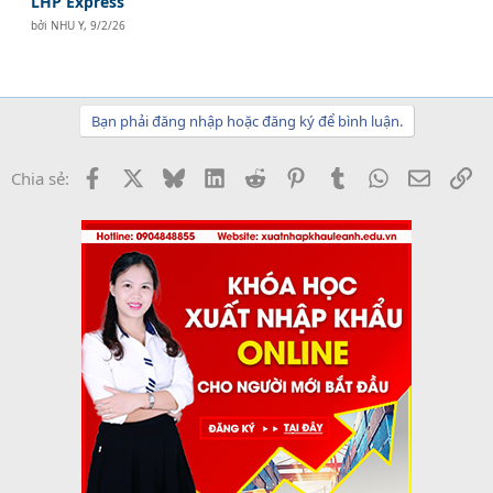
LHP Express
bởi
NHU Y
,
9/2/26
Bạn phải đăng nhập hoặc đăng ký để bình luận.
Facebook
X
Bluesky
LinkedIn
Reddit
Pinterest
Tumblr
WhatsApp
Email
Li
Chia sẻ: