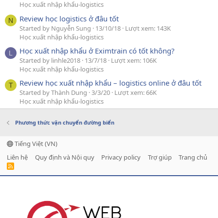
Học xuất nhập khẩu-logistics
Review học logistics ở đâu tốt
N
Started by Nguyễn Sung
13/10/18
Lượt xem: 143K
Học xuất nhập khẩu-logistics
Học xuất nhập khẩu ở Eximtrain có tốt không?
L
Started by linhle2018
13/7/18
Lượt xem: 106K
Học xuất nhập khẩu-logistics
Review học xuất nhập khẩu – logistics online ở đâu tốt
T
Started by Thành Dung
3/3/20
Lượt xem: 66K
Học xuất nhập khẩu-logistics
Phương thức vận chuyển đường biển
Tiếng Việt (VN)
Liên hệ
Quy định và Nội quy
Privacy policy
Trợ giúp
Trang chủ
R
S
S