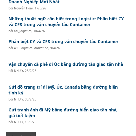
Doanh Nghiệp Mới Nhất
bởi
Nguyễn Hoài
,
17/5/26
Những thuật ngữ cần biết trong Logistic: Phân biệt CY
và CFS trong vận chuyển tàu Container
bởi
asl_logistics
,
10/4/26
Phân biệt CY và CFS trong vận chuyển tàu Container
bởi
ASL Logistics Marketing
,
9/4/26
Vận chuyển cà phê đi Úc bằng đường tàu giao tận nhà
bởi
NHU Y
,
28/2/26
Gửi đồ trang trí đi Mỹ, Úc, Canada bằng đường biển
tính ký
bởi
NHU Y
,
30/8/25
Gửi tranh ảnh đi Mỹ bằng đường biển giao tận nhà,
giá tiết kiệm
bởi
NHU Y
,
13/8/25