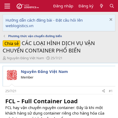
Đăng nhập
Đăng ký
Hướng dẫn cách đăng bài - Đặt câu hỏi lên
weblogistics.vn
Phương thức vận chuyển đường biển
CÁC LOẠI HÌNH DỊCH VỤ VẬN
Chia sẻ
CHUYỂN CONTAINER PHỔ BIẾN
T
N
Nguyên Đăng Việt Nam
25/7/21
h
g
r
à
Nguyên Đăng Việt Nam
e
y
a
g
Member
d
ử
s
i
t
25/7/21
#1
a
FCL – Full Container Load
r
t
FCL hay vận chuyển nguyên container: Đây là khi một
e
khách hàng sử dụng container riêng cho hàng hóa của
r