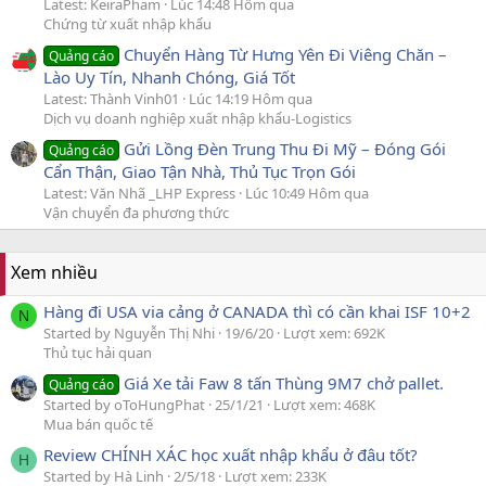
Latest: KeiraPham
Lúc 14:48 Hôm qua
Chứng từ xuất nhập khẩu
Chuyển Hàng Từ Hưng Yên Đi Viêng Chăn –
Quảng cáo
Lào Uy Tín, Nhanh Chóng, Giá Tốt
Latest: Thành Vinh01
Lúc 14:19 Hôm qua
Dịch vụ doanh nghiệp xuất nhập khẩu-Logistics
Gửi Lồng Đèn Trung Thu Đi Mỹ – Đóng Gói
Quảng cáo
Cẩn Thận, Giao Tận Nhà, Thủ Tục Trọn Gói
Latest: Văn Nhã _LHP Express
Lúc 10:49 Hôm qua
Vận chuyển đa phương thức
Xem nhiều
Hàng đi USA via cảng ở CANADA thì có cần khai ISF 10+2
N
Started by Nguyễn Thị Nhi
19/6/20
Lượt xem: 692K
Thủ tục hải quan
Giá Xe tải Faw 8 tấn Thùng 9M7 chở pallet.
Quảng cáo
Started by oToHungPhat
25/1/21
Lượt xem: 468K
Mua bán quốc tế
Review CHÍNH XÁC học xuất nhập khẩu ở đâu tốt?
H
Started by Hà Linh
2/5/18
Lượt xem: 233K