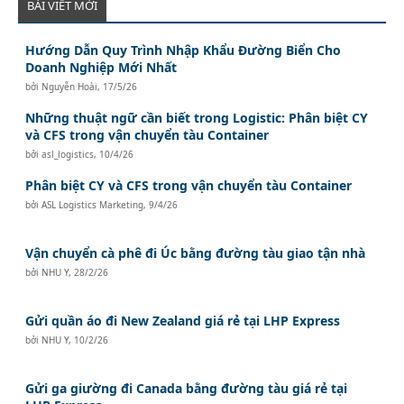
BÀI VIẾT MỚI
Hướng Dẫn Quy Trình Nhập Khẩu Đường Biển Cho
Doanh Nghiệp Mới Nhất
bởi
Nguyễn Hoài
,
17/5/26
Những thuật ngữ cần biết trong Logistic: Phân biệt CY
và CFS trong vận chuyển tàu Container
bởi
asl_logistics
,
10/4/26
Phân biệt CY và CFS trong vận chuyển tàu Container
bởi
ASL Logistics Marketing
,
9/4/26
Vận chuyển cà phê đi Úc bằng đường tàu giao tận nhà
bởi
NHU Y
,
28/2/26
Gửi quần áo đi New Zealand giá rẻ tại LHP Express
bởi
NHU Y
,
10/2/26
Gửi ga giường đi Canada bằng đường tàu giá rẻ tại