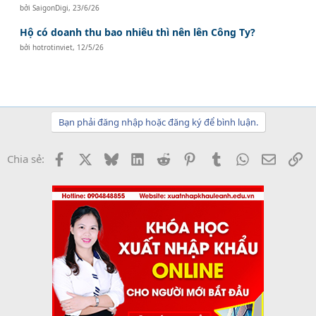
bởi
SaigonDigi
,
23/6/26
Hộ có doanh thu bao nhiêu thì nên lên Công Ty?
bởi
hotrotinviet
,
12/5/26
Bạn phải đăng nhập hoặc đăng ký để bình luận.
Facebook
X
Bluesky
LinkedIn
Reddit
Pinterest
Tumblr
WhatsApp
Email
Li
Chia sẻ: