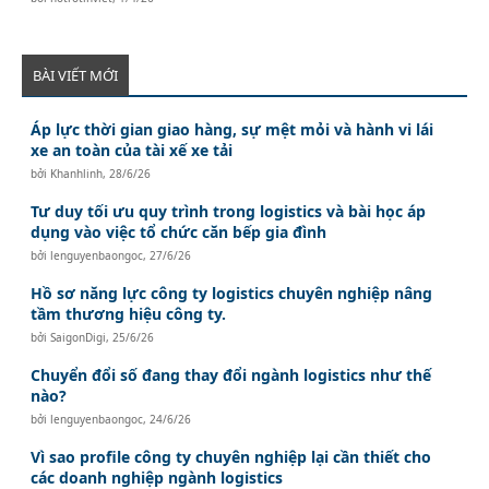
BÀI VIẾT MỚI
Áp lực thời gian giao hàng, sự mệt mỏi và hành vi lái
xe an toàn của tài xế xe tải
bởi
Khanhlinh
,
28/6/26
Tư duy tối ưu quy trình trong logistics và bài học áp
dụng vào việc tổ chức căn bếp gia đình
bởi
lenguyenbaongoc
,
27/6/26
Hồ sơ năng lực công ty logistics chuyên nghiệp nâng
tầm thương hiệu công ty.
bởi
SaigonDigi
,
25/6/26
Chuyển đổi số đang thay đổi ngành logistics như thế
nào?
bởi
lenguyenbaongoc
,
24/6/26
Vì sao profile công ty chuyên nghiệp lại cần thiết cho
các doanh nghiệp ngành logistics