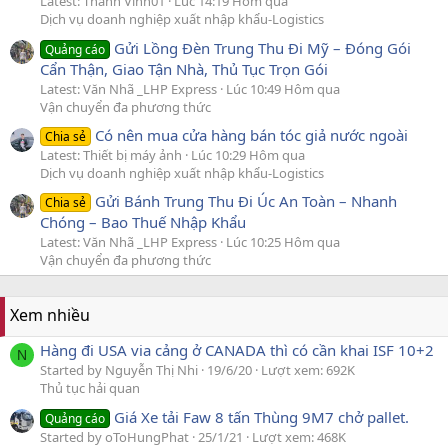
Latest: Thành Vinh01
Lúc 14:19 Hôm qua
Dịch vụ doanh nghiệp xuất nhập khẩu-Logistics
Gửi Lồng Đèn Trung Thu Đi Mỹ – Đóng Gói
Quảng cáo
Cẩn Thận, Giao Tận Nhà, Thủ Tục Trọn Gói
Latest: Văn Nhã _LHP Express
Lúc 10:49 Hôm qua
Vận chuyển đa phương thức
Có nên mua cửa hàng bán tóc giả nước ngoài
Chia sẻ
Latest: Thiết bị máy ảnh
Lúc 10:29 Hôm qua
Dịch vụ doanh nghiệp xuất nhập khẩu-Logistics
Gửi Bánh Trung Thu Đi Úc An Toàn – Nhanh
Chia sẻ
Chóng – Bao Thuế Nhập Khẩu
Latest: Văn Nhã _LHP Express
Lúc 10:25 Hôm qua
Vận chuyển đa phương thức
Xem nhiều
Hàng đi USA via cảng ở CANADA thì có cần khai ISF 10+2
N
Started by Nguyễn Thị Nhi
19/6/20
Lượt xem: 692K
Thủ tục hải quan
Giá Xe tải Faw 8 tấn Thùng 9M7 chở pallet.
Quảng cáo
Started by oToHungPhat
25/1/21
Lượt xem: 468K