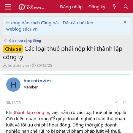
Đăng nhập
Đăng ký
Hướng dẫn cách đăng bài - Đặt câu hỏi lên
weblogistics.vn
Giao lưu cộng đồng
Các loại thuế phải nộp khi thành lập
Chia sẻ
công ty
T
N
hotrotinviet
30/12/25
h
g
r
à
hotrotinviet
e
y
H
a
g
Member
d
ử
s
i
t
30/12/25
#1
a
Khi
thành lập công ty
, việc nắm rõ các loại thuế phải nộp là
r
điều kiện quan trọng để giúp doanh nghiệp tuân thủ pháp
t
e
luật và tối ưu chi phí hoạt động. Đồng thời giúp doanh
r
nghiệp hạn chế rủi ro bị phạt vi phạm pháp luật về thuế.