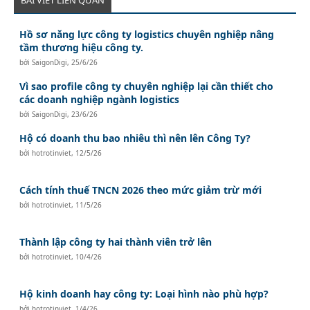
BÀI VIẾT LIÊN QUAN
Hồ sơ năng lực công ty logistics chuyên nghiệp nâng
tầm thương hiệu công ty.
bởi
SaigonDigi
,
25/6/26
Vì sao profile công ty chuyên nghiệp lại cần thiết cho
các doanh nghiệp ngành logistics
bởi
SaigonDigi
,
23/6/26
Hộ có doanh thu bao nhiêu thì nên lên Công Ty?
bởi
hotrotinviet
,
12/5/26
Cách tính thuế TNCN 2026 theo mức giảm trừ mới
bởi
hotrotinviet
,
11/5/26
Thành lập công ty hai thành viên trở lên
bởi
hotrotinviet
,
10/4/26
Hộ kinh doanh hay công ty: Loại hình nào phù hợp?
bởi
hotrotinviet
,
1/4/26