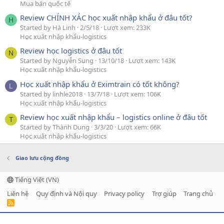
Mua bán quốc tế
Review CHÍNH XÁC học xuất nhập khẩu ở đâu tốt?
H
Started by Hà Linh
2/5/18
Lượt xem: 233K
Học xuất nhập khẩu-logistics
Review học logistics ở đâu tốt
N
Started by Nguyễn Sung
13/10/18
Lượt xem: 143K
Học xuất nhập khẩu-logistics
Học xuất nhập khẩu ở Eximtrain có tốt không?
L
Started by linhle2018
13/7/18
Lượt xem: 106K
Học xuất nhập khẩu-logistics
Review học xuất nhập khẩu – logistics online ở đâu tốt
T
Started by Thành Dung
3/3/20
Lượt xem: 66K
Học xuất nhập khẩu-logistics
Giao lưu cộng đồng
Tiếng Việt (VN)
Liên hệ
Quy định và Nội quy
Privacy policy
Trợ giúp
Trang chủ
R
S
S