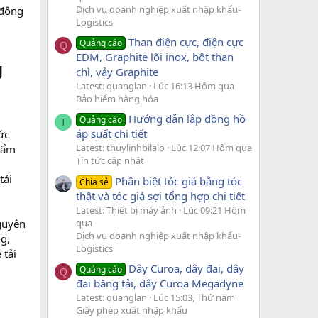
Dịch vụ doanh nghiệp xuất nhập khẩu-
 đông
Logistics
Than điện cực, điện cực
Quảng cáo
Q
EDM, Graphite lõi inox, bột than
g
chì, vảy Graphite
Latest: quanglan
Lúc 16:13 Hôm qua
Bảo hiểm hàng hóa
Hướng dẫn lắp đồng hồ
Quảng cáo
T
áp suất chi tiết
ức
Latest: thuylinhbilalo
Lúc 12:07 Hôm qua
phẩm
Tin tức cập nhật
tải
Phân biệt tóc giả bằng tóc
Chia sẻ
thật và tóc giả sợi tổng hợp chi tiết
Latest: Thiết bị máy ảnh
Lúc 09:21 Hôm
qua
guyên
Dịch vụ doanh nghiệp xuất nhập khẩu-
g,
Logistics
 tải
Dây Curoa, dây đai, dây
Quảng cáo
Q
đai băng tải, dây Curoa Megadyne
Latest: quanglan
Lúc 15:03, Thứ năm
i
Giấy phép xuất nhập khẩu