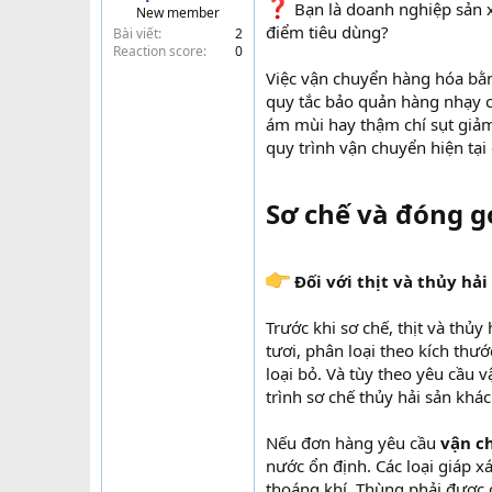
Bạn là doanh nghiệp sản 
New member
t
điểm tiêu dùng?
Bài viết
2
e
Reaction score
0
r
Việc vận chuyển hàng hóa b
quy tắc bảo quản hàng nhạy c
ám mùi hay thậm chí sụt giảm
quy trình vận chuyển hiện tạ
Sơ chế và đóng g
Đối với thịt và thủy hải
Trước khi sơ chế, thịt và thủ
tươi, phân loại theo kích th
loại bỏ. Và tùy theo yêu cầu 
trình sơ chế thủy hải sản khá
Nếu đơn hàng yêu cầu
vận c
nước ổn định. Các loại giáp 
thoáng khí. Thùng phải được 