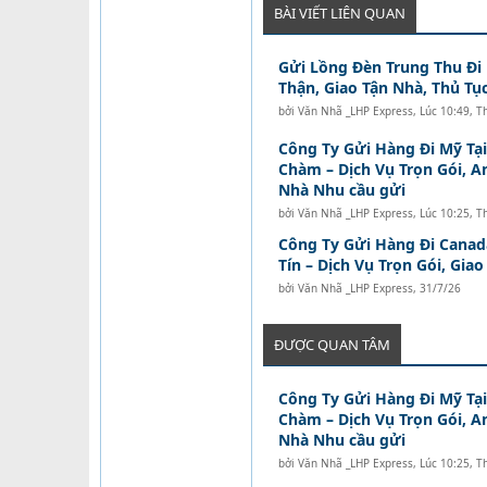
BÀI VIẾT LIÊN QUAN
Gửi Lồng Đèn Trung Thu Đi
Thận, Giao Tận Nhà, Thủ Tục
bởi
Văn Nhã _LHP Express
,
Lúc 10:49, 
Công Ty Gửi Hàng Đi Mỹ Tạ
Chàm – Dịch Vụ Trọn Gói, A
Nhà Nhu cầu gửi
bởi
Văn Nhã _LHP Express
,
Lúc 10:25, T
Công Ty Gửi Hàng Đi Canad
Tín – Dịch Vụ Trọn Gói, Gia
bởi
Văn Nhã _LHP Express
,
31/7/26
ĐƯỢC QUAN TÂM
Công Ty Gửi Hàng Đi Mỹ Tạ
Chàm – Dịch Vụ Trọn Gói, A
Nhà Nhu cầu gửi
bởi
Văn Nhã _LHP Express
,
Lúc 10:25, T