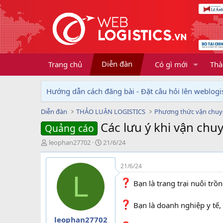
Diễn đàn
Trang chủ
Có gì mới
Thà
Hướng dẫn cách đăng bài - Đặt câu hỏi lên weblogis
Diễn đàn
THẢO LUẬN LOGISTICS
Phương thức vận chu
Các lưu ý khi vận ch
Quảng cáo
T
N
leophan27702
21/6/24
h
g
r
à
21/6/24
e
y
L
a
g
Bạn là trang trại nuôi trồ
d
ử
s
i
t
Bạn là doanh nghiệp y tế,
a
leophan27702
r