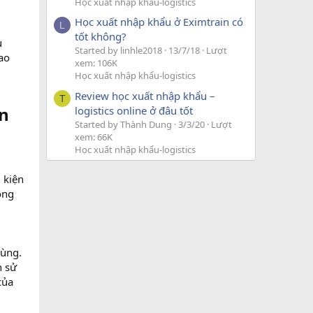
Học xuất nhập khẩu-logistics
Học xuất nhập khẩu ở Eximtrain có
L
tốt không?
u
Started by linhle2018
13/7/18
Lượt
ao
xem: 106K
Học xuất nhập khẩu-logistics
Review học xuất nhập khẩu –
T
ện
logistics online ở đâu tốt
Started by Thành Dung
3/3/20
Lượt
xem: 66K
Học xuất nhập khẩu-logistics
 kiện
ông
hùng.
n sử
của