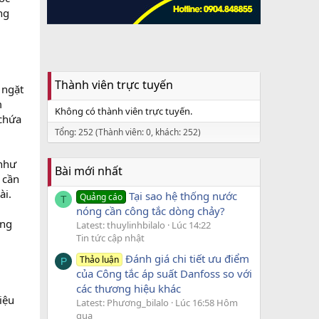
ng
Thành viên trực tuyến
 ngặt
m
Không có thành viên trực tuyến.
 chứa
Tổng: 252 (Thành viên: 0, khách: 252)
 như
Bài mới nhất
 cần
ài.
Tại sao hệ thống nước
Quảng cáo
T
nóng cần công tắc dòng chảy?
àng
Latest: thuylinhbilalo
Lúc 14:22
Tin tức cập nhật
Đánh giá chi tiết ưu điểm
Thảo luận
P
của Công tắc áp suất Danfoss so với
các thương hiệu khác
iệu
Latest: Phương_bilalo
Lúc 16:58 Hôm
qua