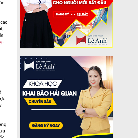
ác
 các
t,
lại
ng
:
ộ
ược
y
ường
hựa
ốc