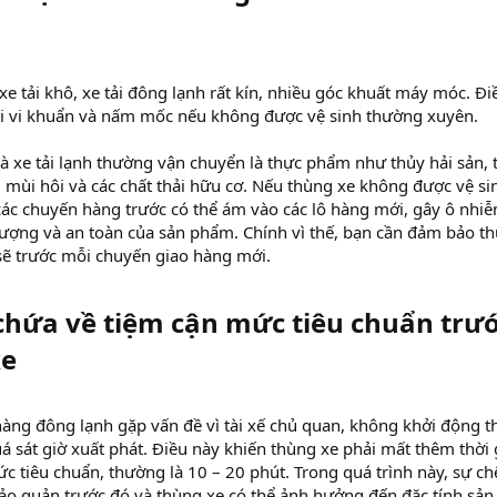
 tải khô, xe tải đông lạnh rất kín, nhiều góc khuất máy móc. Đi
ôi vi khuẩn và nấm mốc nếu không được vệ sinh thường xuyên.
 xe tải lạnh thường vận chuyển là thực phẩm như thủy hải sản, t
i mùi hôi và các chất thải hữu cơ. Nếu thùng xe không được vệ si
 các chuyến hàng trước có thể ám vào các lô hàng mới, gây ô nhi
ượng và an toàn của sản phẩm. Chính vì thế, bạn cần đảm bảo t
sẽ trước mỗi chuyến giao hàng mới.
chứa về tiệm cận mức tiêu chuẩn trư
e​
àng đông lạnh gặp vấn đề vì tài xế chủ quan, không khởi động 
á sát giờ xuất phát. Điều này khiến thùng xe phải mất thêm thời 
c tiêu chuẩn, thường là 10 – 20 phút. Trong quá trình này, sự c
bảo quản trước đó và thùng xe có thể ảnh hưởng đến đặc tính sản