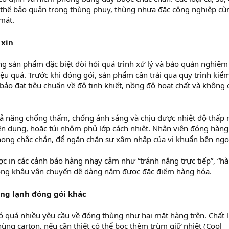
 thể bảo quản trong thùng phuy, thùng nhựa đặc công nghiệp cù
mát.
 xin
g sản phẩm đặc biệt đòi hỏi quá trình xử lý và bảo quản nghiêm
ệu quả. Trước khi đóng gói, sản phẩm cần trải qua quy trình kiể
o đạt tiêu chuẩn về độ tinh khiết, nồng độ hoạt chất và không
hả năng chống thấm, chống ánh sáng và chịu được nhiệt độ thấp
ên dụng, hoặc túi nhôm phủ lớp cách nhiệt. Nhân viên đóng hàng
ong chắc chắn, để ngăn chặn sự xâm nhập của vi khuẩn bên ngo
c in các cảnh báo hàng nhạy cảm như “tránh nắng trực tiếp”, “h
rong khâu vận chuyển dễ dàng nắm được đặc điểm hàng hóa.
ông lạnh đóng gói khác
quá nhiều yêu cầu về đóng thùng như hai mặt hàng trên. Chất l
ùng carton, nếu cần thiết có thể bọc thêm trùm giữ nhiệt (Cool