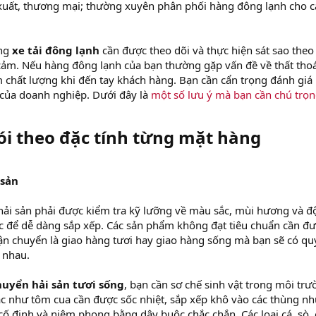
xuất, thương mại; thường xuyên phân phối hàng đông lạnh cho c
ằng
xe tải đông lạnh
cần được theo dõi và thực hiện sát sao theo
ảm. Nếu hàng đông lạnh của bạn thường gặp vấn đề về thất thoá
 chất lượng khi đến tay khách hàng. Bạn cần cẩn trọng đánh giá 
i của doanh nghiệp. Dưới đây là
một số lưu ý mà bạn cần chú trọ
ói theo đặc tính từng mặt hàng​
 sản
y hải sản phải được kiểm tra kỹ lưỡng về màu sắc, mùi hương và đ
ước để dễ dàng sắp xếp. Các sản phẩm không đạt tiêu chuẩn cần đ
vận chuyển là giao hàng tươi hay giao hàng sống mà bạn sẽ có qu
c nhau.
huyển
hải sản tươi sống
, bạn cần sơ chế sinh vật trong môi tr
xác như tôm cua cần được sốc nhiệt, sắp xếp khô vào các thùng n
cố định và niêm phong bằng dây buộc chắc chắn. Các loại cá, sò, 