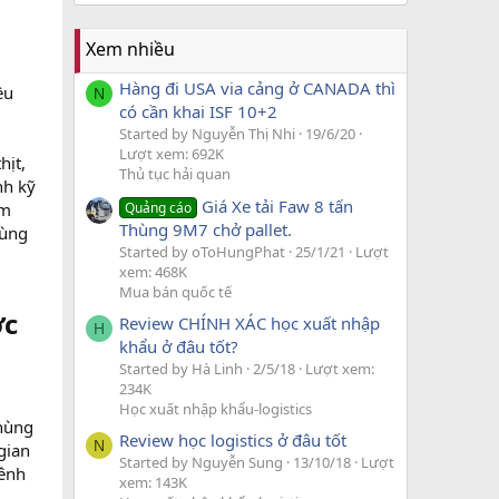
Xem nhiều
Hàng đi USA via cảng ở CANADA thì
ều
N
có cần khai ISF 10+2
Started by Nguyễn Thị Nhi
19/6/20
Lượt xem: 692K
hịt,
Thủ tục hải quan
nh kỹ
Giá Xe tải Faw 8 tấn
Quảng cáo
ễm
Thùng 9M7 chở pallet.
hùng
Started by oToHungPhat
25/1/21
Lượt
xem: 468K
Mua bán quốc tế
ớc
Review CHÍNH XÁC học xuất nhập
H
khẩu ở đâu tốt?
Started by Hà Linh
2/5/18
Lượt xem:
234K
Học xuất nhập khẩu-logistics
thùng
Review học logistics ở đâu tốt
N
gian
Started by Nguyễn Sung
13/10/18
Lượt
hênh
xem: 143K