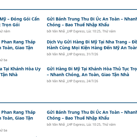
 Mỹ – Đóng Gói Cẩn
Gửi Bánh Trung Thu Đi Úc An Toàn – Nhan
 Trọn Gói
Chóng – Bao Thuế Nhập Khẩu
Thứ năm
bởi
Văn Nhã _LHP Express
,
Lúc 10:25, Thứ năm
i Phan Rang Tháp
Dịch Vụ Gửi Hàng Đi Mỹ Tại Nha Trang – Đ
n Toàn, Giao Tận
Hành Cùng Mọi Kiện Hàng Đến Mỹ An Toà
bởi
Văn Nhã _LHP Express
,
31/7/26
hứ ba
a Tại Khánh Hòa Uy
Gửi Hàng Đi Mỹ Tại Khánh Hòa Thủ Tục Trọ
o Tận Nhà
– Nhanh Chóng, An Toàn, Giao Tận Nhà
bởi
Văn Nhã _LHP Express
,
24/7/26
i Phan Rang Tháp
Gửi Bánh Trung Thu Đi Úc An Toàn – Nhan
n Toàn, Giao Tận
Chóng – Bao Thuế Nhập Khẩu
bởi
Văn Nhã _LHP Express
,
Lúc 10:25, Thứ năm
hứ ba