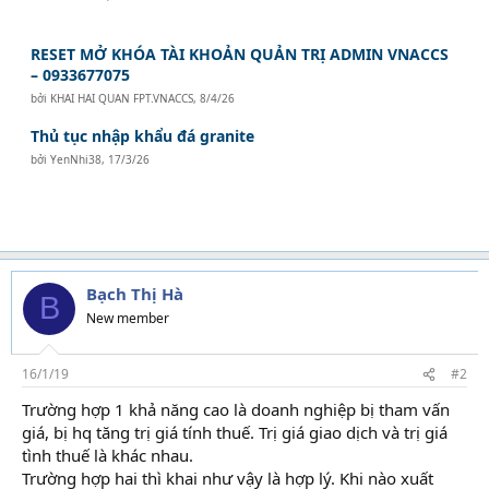
RESET MỞ KHÓA TÀI KHOẢN QUẢN TRỊ ADMIN VNACCS
– 0933677075
bởi
KHAI HAI QUAN FPT.VNACCS
,
8/4/26
Thủ tục nhập khẩu đá granite
bởi
YenNhi38
,
17/3/26
Bạch Thị Hà
B
New member
16/1/19
#2
Trường hợp 1 khả năng cao là doanh nghiệp bị tham vấn
giá, bị hq tăng trị giá tính thuế. Trị giá giao dịch và trị giá
tình thuế là khác nhau.
học kế toán thực hành
Trường hợp hai thì khai như vậy là hợp lý. Khi nào xuất