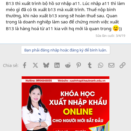
B13 thì xuất trình bộ hồ sơ nhập a11. Lúc nhập a11 thì làm
méo gì đã có tk xuất b13 mà xuất trình. Thuế nộp bình
thường, khi nào xuất b13 xong sẽ hoàn thuế sau. Quan
trọng là doanh nghiệp làm sao để chứng minh việc xuất
B13 là hàng hoá từ a11 kia với hq mới là quan trọng
))
Sửa lần cuối:
3/4/19
Bạn phải đăng nhập hoặc đăng ký để bình luận.
Facebook
X
Bluesky
LinkedIn
Reddit
Pinterest
Tumblr
WhatsApp
Email
Li
Chia sẻ: