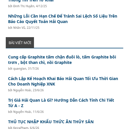
bởi
Đinh Thị Huyền
,
4/12/25
Những Lỗi Cần Hạn Chế Để Tránh Sai Lệch Số Liệu Trên
Báo Cáo Quyết Toán Hải Quan
bởi
Nhân Vũ
,
22/11/25
BÀI VIẾT MỚI
Cung cấp Graphite tấm chặn đuôi lò, tấm Graphite bôi
trơn , bột than chì, nồi Graphite
bởi
quanglan
,
31/7/26
Cách Lập Kế Hoạch Khai Báo Hải Quan Tối Ưu Thời Gian
Cho Doanh Nghiệp XNK
bởi
Nguyễn Hoài
,
23/6/26
Trị Giá Hải Quan Là Gì? Hướng Dẫn Cách Tính Chi Tiết
Từ A - Z
bởi
Nguyễn Hoài
,
11/6/26
THỦ TỤC NHẬP KHẨU THỨC ĂN THỦY SẢN
bởi
KeiraPham
,
6/6/26