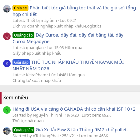
Phân biệt tóc giả bằng tóc thật và tóc giả sợi tổng
Chia sẻ
hợp chi tiết
Latest: Thiết bị máy ảnh
Lúc 09:21
Dịch vụ doanh nghiệp xuất nhập khẩu-Logistics
Dây Curoa, dây đai, dây đai băng tải, dây
Quảng cáo
Q
Curoa Megadyne
Latest: quanglan
Lúc 15:03 Hôm qua
Giấy phép xuất nhập khẩu
THỦ TỤC NHẬP KHẨU THUYỀN KAYAK MỚI
Giải đáp
K
NHẤT NĂM 2026
Latest: KeiraPham
Lúc 14:48 Hôm qua
Chứng từ xuất nhập khẩu
Xem nhiều
Hàng đi USA via cảng ở CANADA thì có cần khai ISF 10+2
N
Started by Nguyễn Thị Nhi
19/6/20
Lượt xem: 692K
Thủ tục hải quan
Giá Xe tải Faw 8 tấn Thùng 9M7 chở pallet.
Quảng cáo
Started by oToHungPhat
25/1/21
Lượt xem: 468K