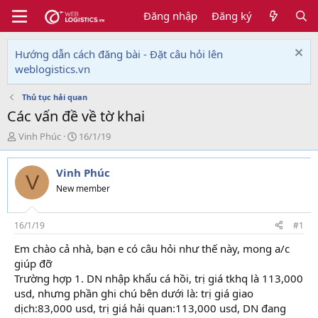
Đăng nhập
Đăng ký
Hướng dẫn cách đăng bài - Đặt câu hỏi lên
weblogistics.vn
Thủ tục hải quan
Các vấn đề về tờ khai
T
N
Vinh Phúc
16/1/19
h
g
r
à
Vinh Phúc
e
y
V
a
g
New member
d
ử
s
i
t
16/1/19
#1
a
Em chào cả nhà, bạn e có câu hỏi như thế này, mong a/c
r
giúp đỡ
t
e
Trường hợp 1. DN nhập khẩu cá hồi, trị giá tkhq là 113,000
r
usd, nhưng phần ghi chú bên dưới là: trị giá giao
dịch:83,000 usd, trị giá hải quan:113,000 usd, DN đang