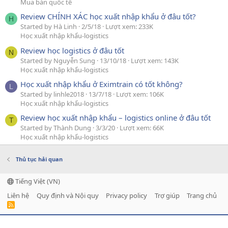
Mua bán quốc tế
Review CHÍNH XÁC học xuất nhập khẩu ở đâu tốt?
H
Started by Hà Linh
2/5/18
Lượt xem: 233K
Học xuất nhập khẩu-logistics
Review học logistics ở đâu tốt
N
Started by Nguyễn Sung
13/10/18
Lượt xem: 143K
Học xuất nhập khẩu-logistics
Học xuất nhập khẩu ở Eximtrain có tốt không?
L
Started by linhle2018
13/7/18
Lượt xem: 106K
Học xuất nhập khẩu-logistics
Review học xuất nhập khẩu – logistics online ở đâu tốt
T
Started by Thành Dung
3/3/20
Lượt xem: 66K
Học xuất nhập khẩu-logistics
Thủ tục hải quan
Tiếng Việt (VN)
Liên hệ
Quy định và Nội quy
Privacy policy
Trợ giúp
Trang chủ
R
S
S