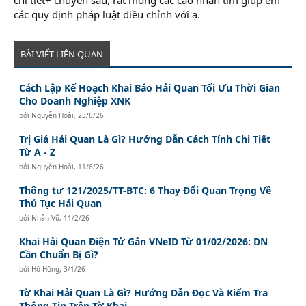
các quy định pháp luật điều chỉnh với ạ.
BÀI VIẾT LIÊN QUAN
Cách Lập Kế Hoạch Khai Báo Hải Quan Tối Ưu Thời Gian
Cho Doanh Nghiệp XNK
bởi
Nguyễn Hoài
,
23/6/26
Trị Giá Hải Quan Là Gì? Hướng Dẫn Cách Tính Chi Tiết
Từ A - Z
bởi
Nguyễn Hoài
,
11/6/26
Thông tư 121/2025/TT-BTC: 6 Thay Đổi Quan Trọng Về
Thủ Tục Hải Quan
bởi
Nhân Vũ
,
11/2/26
Khai Hải Quan Điện Tử Gắn VNeID Từ 01/02/2026: DN
Cần Chuẩn Bị Gì?
bởi
Hồ Hồng
,
3/1/26
Tờ Khai Hải Quan Là Gì? Hướng Dẫn Đọc Và Kiểm Tra
Thông Tin Trên Tờ Khai