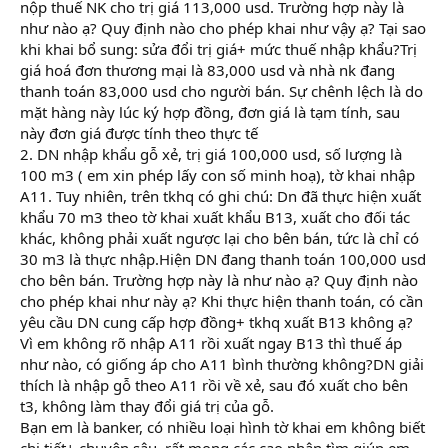
nộp thuế NK cho trị giá 113,000 usd. Trường hợp này là
như nào ạ? Quy định nào cho phép khai như vậy ạ? Tại sao
khi khai bổ sung: sửa đổi trị giá+ mức thuế nhập khẩu?Trị
giá hoá đơn thương mại là 83,000 usd và nhà nk đang
thanh toán 83,000 usd cho người bán. Sự chênh lệch là do
mặt hàng này lúc ký hợp đồng, đơn giá là tạm tính, sau
này đơn giá được tính theo thực tế
2. DN nhập khẩu gỗ xẻ, trị giá 100,000 usd, số lượng là
100 m3 ( em xin phép lấy con số minh hoạ), tờ khai nhập
A11. Tuy nhiên, trên tkhq có ghi chú: Dn đã thực hiện xuất
khẩu 70 m3 theo tờ khai xuất khẩu B13, xuất cho đối tác
khác, không phải xuất ngược lại cho bên bán, tức là chỉ có
30 m3 là thực nhập.Hiện DN đang thanh toán 100,000 usd
cho bên bán. Trường hợp này là như nào ạ? Quy định nào
cho phép khai như này ạ? Khi thực hiện thanh toán, có cần
yêu cầu DN cung cấp hợp đồng+ tkhq xuất B13 không ạ?
Vì em không rõ nhập A11 rồi xuất ngay B13 thì thuế áp
như nào, có giống áp cho A11 bình thường không?DN giải
thích là nhập gỗ theo A11 rồi về xẻ, sau đó xuất cho bên
t3, không làm thay đổi giá trị của gỗ.
Bạn em là banker, có nhiều loại hình tờ khai em không biết
chi tiết+ chuyên sâu, rất mong các cao nhân tìm giúp em