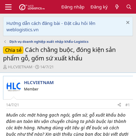
Đăng nhập
Đăng ký
Hướng dẫn cách đăng bài - Đặt câu hỏi lên
weblogistics.vn
Dịch vụ doanh nghiệp xuất nhập khẩu-Logistics
Cách chằng buộc, đóng kiện sản
Chia sẻ
phẩm gỗ, gốm sứ xuất khẩu
T
N
HLCVIETNAM
14/7/21
h
g
r
à
HLCVIETNAM
e
y
a
g
Member
d
ử
s
i
t
14/7/21
#1
a
Muốn các mặt hàng gạch ngói, gốm sứ, gỗ xuất khẩu bảo
r
đảm an toàn khi vận chuyển chúng ta phải buộc lại thành
t
e
các kiện hàng. Nhưng dùng vật liệu gì để buộc và cách
r
buộc như thế nào? Xin giới thiệu cùng bạn đọc bài viết dưới