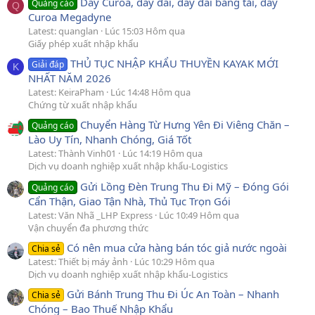
Dây Curoa, dây đai, dây đai băng tải, dây
Quảng cáo
Q
Curoa Megadyne
Latest: quanglan
Lúc 15:03 Hôm qua
Giấy phép xuất nhập khẩu
THỦ TỤC NHẬP KHẨU THUYỀN KAYAK MỚI
Giải đáp
K
NHẤT NĂM 2026
Latest: KeiraPham
Lúc 14:48 Hôm qua
Chứng từ xuất nhập khẩu
Chuyển Hàng Từ Hưng Yên Đi Viêng Chăn –
Quảng cáo
Lào Uy Tín, Nhanh Chóng, Giá Tốt
Latest: Thành Vinh01
Lúc 14:19 Hôm qua
Dịch vụ doanh nghiệp xuất nhập khẩu-Logistics
Gửi Lồng Đèn Trung Thu Đi Mỹ – Đóng Gói
Quảng cáo
Cẩn Thận, Giao Tận Nhà, Thủ Tục Trọn Gói
Latest: Văn Nhã _LHP Express
Lúc 10:49 Hôm qua
Vận chuyển đa phương thức
Có nên mua cửa hàng bán tóc giả nước ngoài
Chia sẻ
Latest: Thiết bị máy ảnh
Lúc 10:29 Hôm qua
Dịch vụ doanh nghiệp xuất nhập khẩu-Logistics
Gửi Bánh Trung Thu Đi Úc An Toàn – Nhanh
Chia sẻ
Chóng – Bao Thuế Nhập Khẩu