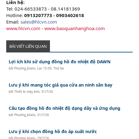
Liên hệ:
Tel: 024-66533873 - 08.14181369
Hotline:
0913207773 - 0903402618
Email:
sales@hlcvn.com
www.hlcvn.com
-
www.baoquanhanghoa.com
BÀI VIẾT LIÊN QUAN
Lợi ích khi sử dụng đồng hồ đo nhiệt độ DAWN
bởi
Phương_bilalo
,
Lúc 15:59, Thứ ba
Lưu ý khi mang tóc giả qua cửa an ninh sân bay
bởi
Thiết bị máy ảnh
,
31/7/26
Cấu tạo đồng hồ đo nhiệt độ dạng dây và ứng dụng
bởi
Phương_bilalo
,
31/7/26
Lưu ý khi chọn đồng hồ đo áp suất nước
bởi
Phương_bilalo
,
29/7/26