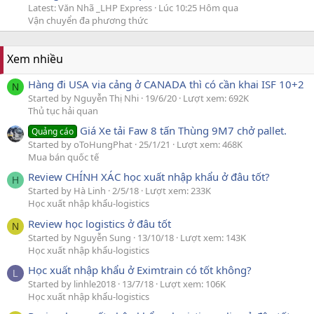
Latest: Văn Nhã _LHP Express
Lúc 10:25 Hôm qua
Vận chuyển đa phương thức
Xem nhiều
Hàng đi USA via cảng ở CANADA thì có cần khai ISF 10+2
N
Started by Nguyễn Thị Nhi
19/6/20
Lượt xem: 692K
Thủ tục hải quan
Giá Xe tải Faw 8 tấn Thùng 9M7 chở pallet.
Quảng cáo
Started by oToHungPhat
25/1/21
Lượt xem: 468K
Mua bán quốc tế
Review CHÍNH XÁC học xuất nhập khẩu ở đâu tốt?
H
Started by Hà Linh
2/5/18
Lượt xem: 233K
Học xuất nhập khẩu-logistics
Review học logistics ở đâu tốt
N
Started by Nguyễn Sung
13/10/18
Lượt xem: 143K
Học xuất nhập khẩu-logistics
Học xuất nhập khẩu ở Eximtrain có tốt không?
L
Started by linhle2018
13/7/18
Lượt xem: 106K
Học xuất nhập khẩu-logistics