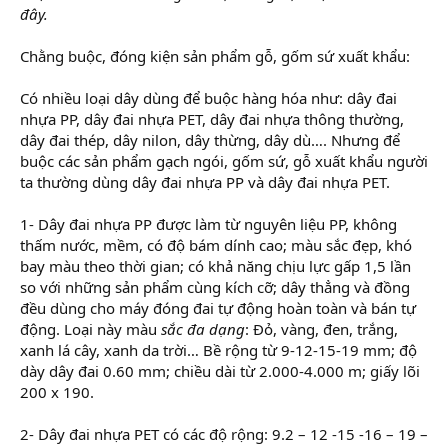
đây.
Chằng buộc, đóng kiện sản phẩm gỗ, gốm sứ xuất khẩu:
Có nhiều loại dây dùng để buộc hàng hóa như: dây đai
nhựa PP, dây đai nhựa PET, dây đai nhựa thông thường,
dây đai thép, dây nilon, dây thừng, dây dù…. Nhưng để
buộc các sản phẩm gạch ngói, gốm sứ, gỗ xuất khẩu người
ta thường dùng dây đai nhựa PP và dây đai nhựa PET.
1- Dây đai nhựa PP được làm từ nguyên liệu PP, không
thấm nước, mềm, có độ bám dính cao; màu sắc đẹp, khó
bay màu theo thời gian; có khả năng chịu lực gấp 1,5 lần
so với những sản phẩm cùng kích cỡ; dây thẳng và đồng
đều dùng cho máy đóng đai tự động hoàn toàn và bán tự
động. Loại này màu
sắc đa dạng
: Đỏ, vàng, đen, trắng,
xanh lá cây, xanh da trời… Bề rộng từ 9-12-15-19 mm; độ
dày dây đai 0.60 mm; chiều dài từ 2.000-4.000 m; giấy lõi
200 x 190.
2- Dây đai nhựa PET có các độ rộng: 9.2 – 12 -15 -16 – 19 –