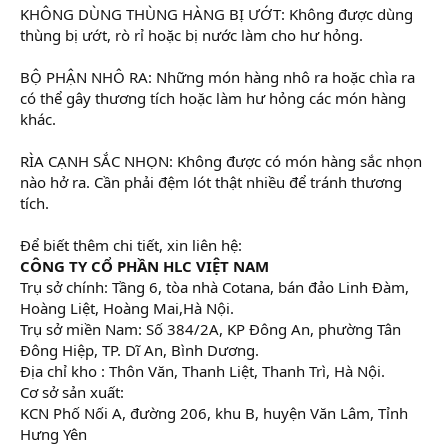
KHÔNG DÙNG THÙNG HÀNG BỊ ƯỚT: Không được dùng
thùng bị ướt, rò rỉ hoặc bị nước làm cho hư hỏng.
BỘ PHẬN NHÔ RA: Những món hàng nhô ra hoặc chìa ra
có thể gây thương tích hoặc làm hư hỏng các món hàng
khác.
RÌA CẠNH SẮC NHỌN: Không được có món hàng sắc nhọn
nào hở ra. Cần phải đệm lót thật nhiều để tránh thương
tích.
Để biết thêm chi tiết, xin liên hệ:
CÔNG TY CỔ PHẦN HLC VIỆT NAM
Trụ sở chính: Tầng 6, tòa nhà Cotana, bán đảo Linh Đàm,
Hoàng Liệt, Hoàng Mai,Hà Nội.
Trụ sở miền Nam: Số 384/2A, KP Đông An, phường Tân
Đông Hiệp, TP. Dĩ An, Bình Dương.
Địa chỉ kho : Thôn Văn, Thanh Liệt, Thanh Trì, Hà Nội.
Cơ sở sản xuất:
KCN Phố Nối A, đường 206, khu B, huyện Văn Lâm, Tỉnh
Hưng Yên