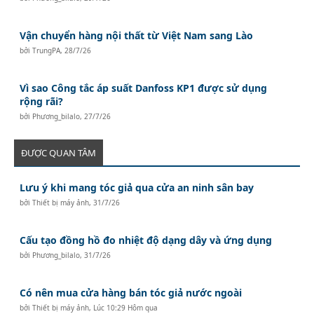
Vận chuyển hàng nội thất từ Việt Nam sang Lào
bởi
TrungPA
,
28/7/26
Vì sao Công tắc áp suất Danfoss KP1 được sử dụng
rộng rãi?
bởi
Phương_bilalo
,
27/7/26
ĐƯỢC QUAN TÂM
Lưu ý khi mang tóc giả qua cửa an ninh sân bay
bởi
Thiết bị máy ảnh
,
31/7/26
Cấu tạo đồng hồ đo nhiệt độ dạng dây và ứng dụng
bởi
Phương_bilalo
,
31/7/26
Có nên mua cửa hàng bán tóc giả nước ngoài
bởi
Thiết bị máy ảnh
,
Lúc 10:29 Hôm qua