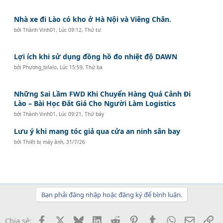
Nhà xe đi Lào có kho ở Hà Nội và Viêng Chăn.
bởi
Thành Vinh01
,
Lúc 09:12, Thứ tư
Lợi ích khi sử dụng đồng hồ đo nhiệt độ DAWN
bởi
Phương_bilalo
,
Lúc 15:59, Thứ ba
Những Sai Lầm FWD Khi Chuyển Hàng Quá Cảnh Đi
Lào – Bài Học Đắt Giá Cho Người Làm Logistics
bởi
Thành Vinh01
,
Lúc 09:21, Thứ bảy
Lưu ý khi mang tóc giả qua cửa an ninh sân bay
bởi
Thiết bị máy ảnh
,
31/7/26
Bạn phải đăng nhập hoặc đăng ký để bình luận.
Facebook
X
Bluesky
LinkedIn
Reddit
Pinterest
Tumblr
WhatsApp
Email
Li
Chia sẻ: