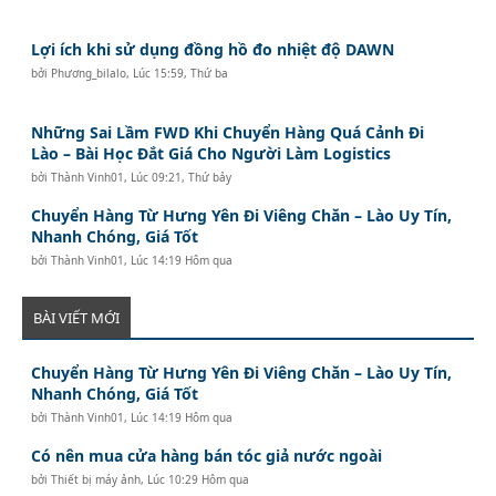
Lợi ích khi sử dụng đồng hồ đo nhiệt độ DAWN
bởi
Phương_bilalo
,
Lúc 15:59, Thứ ba
Những Sai Lầm FWD Khi Chuyển Hàng Quá Cảnh Đi
Lào – Bài Học Đắt Giá Cho Người Làm Logistics
bởi
Thành Vinh01
,
Lúc 09:21, Thứ bảy
Chuyển Hàng Từ Hưng Yên Đi Viêng Chăn – Lào Uy Tín,
Nhanh Chóng, Giá Tốt
bởi
Thành Vinh01
,
Lúc 14:19 Hôm qua
BÀI VIẾT MỚI
Chuyển Hàng Từ Hưng Yên Đi Viêng Chăn – Lào Uy Tín,
Nhanh Chóng, Giá Tốt
bởi
Thành Vinh01
,
Lúc 14:19 Hôm qua
Có nên mua cửa hàng bán tóc giả nước ngoài
bởi
Thiết bị máy ảnh
,
Lúc 10:29 Hôm qua