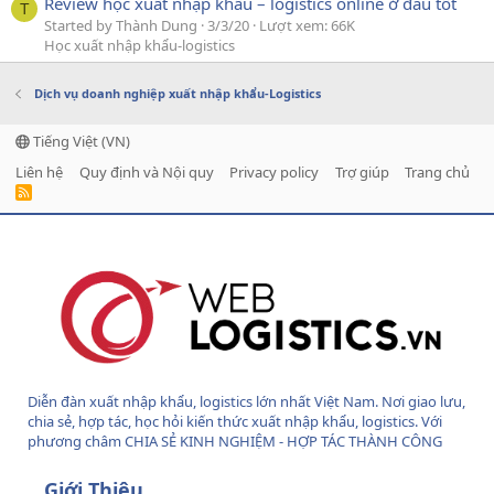
Review học xuất nhập khẩu – logistics online ở đâu tốt
T
Started by Thành Dung
3/3/20
Lượt xem: 66K
Học xuất nhập khẩu-logistics
Dịch vụ doanh nghiệp xuất nhập khẩu-Logistics
Tiếng Việt (VN)
Liên hệ
Quy định và Nội quy
Privacy policy
Trợ giúp
Trang chủ
R
S
S
Diễn đàn xuất nhập khẩu, logistics lớn nhất Việt Nam. Nơi giao lưu,
chia sẻ, hợp tác, học hỏi kiến thức xuất nhập khẩu, logistics. Với
phương châm CHIA SẺ KINH NGHIỆM - HỢP TÁC THÀNH CÔNG
Giới Thiệu