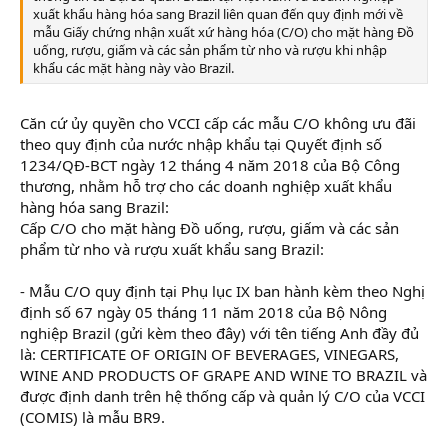
xuất khẩu hàng hóa sang Brazil liên quan đến quy định mới về
mẫu Giấy chứng nhận xuất xứ hàng hóa (C/O) cho mặt hàng Đồ
uống, rượu, giấm và các sản phẩm từ nho và rượu khi nhập
khẩu các mặt hàng này vào Brazil.
Căn cứ ủy quyền cho VCCI cấp các mẫu C/O không ưu đãi
theo quy định của nước nhập khẩu tại Quyết định số
1234/QĐ-BCT ngày 12 tháng 4 năm 2018 của Bộ Công
thương, nhằm hỗ trợ cho các doanh nghiệp xuất khẩu
hàng hóa sang Brazil:
Cấp C/O cho mặt hàng Đồ uống, rượu, giấm và các sản
phẩm từ nho và rượu xuất khẩu sang Brazil:
- Mẫu C/O quy định tại Phụ lục IX ban hành kèm theo Nghị
định số 67 ngày 05 tháng 11 năm 2018 của Bộ Nông
nghiệp Brazil (gửi kèm theo đây) với tên tiếng Anh đầy đủ
là: CERTIFICATE OF ORIGIN OF BEVERAGES, VINEGARS,
WINE AND PRODUCTS OF GRAPE AND WINE TO BRAZIL và
được định danh trên hệ thống cấp và quản lý C/O của VCCI
(COMIS) là mẫu BR9.