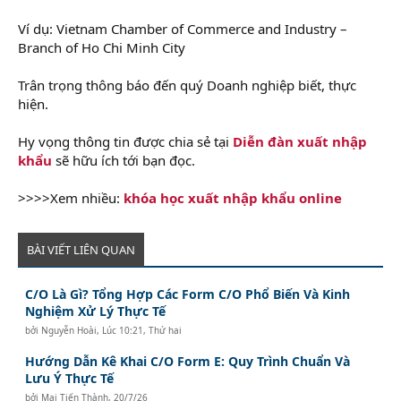
Ví dụ: Vietnam Chamber of Commerce and Industry –
Branch of Ho Chi Minh City
Trân trọng thông báo đến quý Doanh nghiệp biết, thực
hiện.
Hy vọng thông tin được chia sẻ tại
Diễn đàn xuất nhập
khẩu
sẽ hữu ích tới bạn đọc.
>>>>Xem nhiều:
khóa học xuất nhập khẩu online
BÀI VIẾT LIÊN QUAN
C/O Là Gì? Tổng Hợp Các Form C/O Phổ Biến Và Kinh
Nghiệm Xử Lý Thực Tế
bởi
Nguyễn Hoài
,
Lúc 10:21, Thứ hai
Hướng Dẫn Kê Khai C/O Form E: Quy Trình Chuẩn Và
Lưu Ý Thực Tế
bởi
Mai Tiến Thành
,
20/7/26