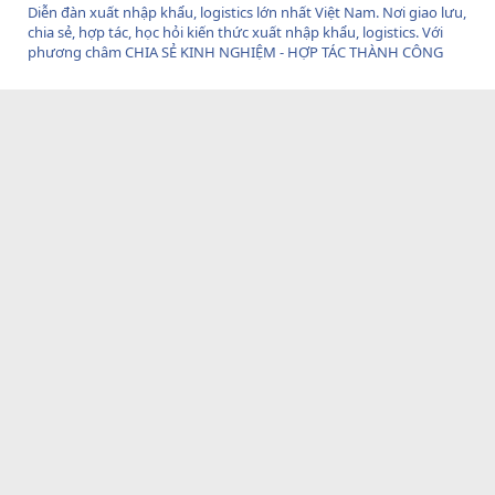
Diễn đàn xuất nhập khẩu, logistics lớn nhất Việt Nam. Nơi giao lưu,
chia sẻ, hợp tác, học hỏi kiến thức xuất nhập khẩu, logistics. Với
phương châm CHIA SẺ KINH NGHIỆM - HỢP TÁC THÀNH CÔNG
Giới Thiệu
Về Weblogistics
Thuật ngữ xuất nhập khẩu
Tin tức cập nhật
Thoả Thuận
Nội Quy diễn đàn
Thông báo - Góp ý
Giới thiệu & Nội quy
Chính sách bảo mật
Mục Nổi Bật
Chứng từ xuất nhập khẩu
Bảo hiểm hàng hóa
Thanh toán quốc tế