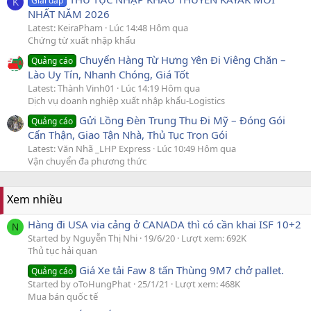
Giải đáp
K
NHẤT NĂM 2026
Latest: KeiraPham
Lúc 14:48 Hôm qua
Chứng từ xuất nhập khẩu
Chuyển Hàng Từ Hưng Yên Đi Viêng Chăn –
Quảng cáo
Lào Uy Tín, Nhanh Chóng, Giá Tốt
Latest: Thành Vinh01
Lúc 14:19 Hôm qua
Dịch vụ doanh nghiệp xuất nhập khẩu-Logistics
Gửi Lồng Đèn Trung Thu Đi Mỹ – Đóng Gói
Quảng cáo
Cẩn Thận, Giao Tận Nhà, Thủ Tục Trọn Gói
Latest: Văn Nhã _LHP Express
Lúc 10:49 Hôm qua
Vận chuyển đa phương thức
Xem nhiều
Hàng đi USA via cảng ở CANADA thì có cần khai ISF 10+2
N
Started by Nguyễn Thị Nhi
19/6/20
Lượt xem: 692K
Thủ tục hải quan
Giá Xe tải Faw 8 tấn Thùng 9M7 chở pallet.
Quảng cáo
Started by oToHungPhat
25/1/21
Lượt xem: 468K
Mua bán quốc tế