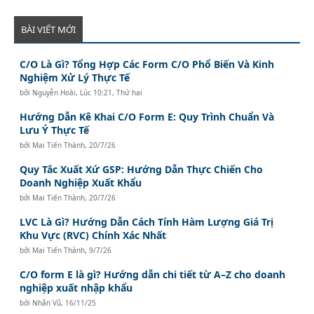
BÀI VIẾT MỚI
C/O Là Gì? Tổng Hợp Các Form C/O Phổ Biến Và Kinh
Nghiệm Xử Lý Thực Tế
bởi
Nguyễn Hoài
,
Lúc 10:21, Thứ hai
Hướng Dẫn Kê Khai C/O Form E: Quy Trình Chuẩn Và
Lưu Ý Thực Tế
bởi
Mai Tiến Thành
,
20/7/26
Quy Tắc Xuất Xứ GSP: Hướng Dẫn Thực Chiến Cho
Doanh Nghiệp Xuất Khẩu
bởi
Mai Tiến Thành
,
20/7/26
LVC Là Gì? Hướng Dẫn Cách Tính Hàm Lượng Giá Trị
Khu Vực (RVC) Chính Xác Nhất
bởi
Mai Tiến Thành
,
9/7/26
C/O form E là gì? Hướng dẫn chi tiết từ A–Z cho doanh
nghiệp xuất nhập khẩu
bởi
Nhân Vũ
,
16/11/25