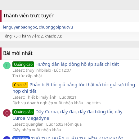
Thành viên trực tuyến
lenguyenbaongoc
chuonggoiphucvu
Tổng: 75 (Thành viên: 2, khách: 73)
Bài mới nhất
Hướng dẫn lắp đồng hồ áp suất chi tiết
Quảng cáo
T
Latest: thuylinhbilalo
Lúc 12:07
Tin tức cập nhật
Phân biệt tóc giả bằng tóc thật và tóc giả sợi tổng
Chia sẻ
hợp chi tiết
Latest: Thiết bị máy ảnh
Lúc 09:21
Dịch vụ doanh nghiệp xuất nhập khẩu-Logistics
Dây Curoa, dây đai, dây đai băng tải, dây
Quảng cáo
Q
Curoa Megadyne
Latest: quanglan
Lúc 15:03 Hôm qua
Giấy phép xuất nhập khẩu
THỦ TỤC NHẬP KHẨU THUYỀN KAYAK MỚI