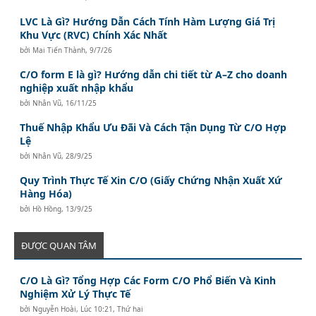
LVC Là Gì? Hướng Dẫn Cách Tính Hàm Lượng Giá Trị
Khu Vực (RVC) Chính Xác Nhất
bởi
Mai Tiến Thành
,
9/7/26
C/O form E là gì? Hướng dẫn chi tiết từ A–Z cho doanh
nghiệp xuất nhập khẩu
bởi
Nhân Vũ
,
16/11/25
Thuế Nhập Khẩu Ưu Đãi Và Cách Tận Dụng Từ C/O Hợp
Lệ
bởi
Nhân Vũ
,
28/9/25
Quy Trình Thực Tế Xin C/O (Giấy Chứng Nhận Xuất Xứ
Hàng Hóa)
bởi
Hồ Hồng
,
13/9/25
ĐƯỢC QUAN TÂM
C/O Là Gì? Tổng Hợp Các Form C/O Phổ Biến Và Kinh
Nghiệm Xử Lý Thực Tế
bởi
Nguyễn Hoài
,
Lúc 10:21, Thứ hai