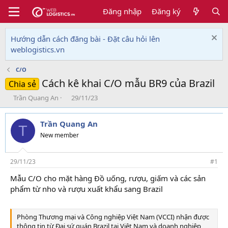
Đăng nhập
Đăng ký
Hướng dẫn cách đăng bài - Đặt câu hỏi lên
weblogistics.vn
C/O
Cách kê khai C/O mẫu BR9 của Brazil
Chia sẻ
T
N
Trần Quang An
29/11/23
h
g
r
à
Trần Quang An
e
y
T
a
g
New member
d
ử
s
i
t
29/11/23
#1
a
Mẫu C/O cho mặt hàng Đồ uống, rượu, giấm và các sản
r
phẩm từ nho và rượu xuất khẩu sang Brazil
t
e
r
Phòng Thương mại và Công nghiệp Việt Nam (VCCI) nhận được
thông tin từ Đại sứ quán Brazil tại Việt Nam và doanh nghiệp