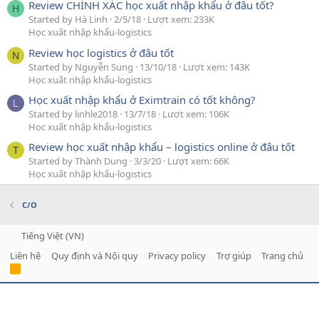
Review CHÍNH XÁC học xuất nhập khẩu ở đâu tốt?
H
Started by Hà Linh
2/5/18
Lượt xem: 233K
Học xuất nhập khẩu-logistics
Review học logistics ở đâu tốt
N
Started by Nguyễn Sung
13/10/18
Lượt xem: 143K
Học xuất nhập khẩu-logistics
Học xuất nhập khẩu ở Eximtrain có tốt không?
L
Started by linhle2018
13/7/18
Lượt xem: 106K
Học xuất nhập khẩu-logistics
Review học xuất nhập khẩu – logistics online ở đâu tốt
T
Started by Thành Dung
3/3/20
Lượt xem: 66K
Học xuất nhập khẩu-logistics
C/O
Tiếng Việt (VN)
Liên hệ
Quy định và Nội quy
Privacy policy
Trợ giúp
Trang chủ
R
S
S