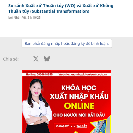
So sánh Xuất xứ Thuần túy (WO) và Xuất xứ Không
Thuần túy (Substantial Transformation)
bởi
Nhân Vũ
,
31/10/25
Bạn phải đăng nhập hoặc đăng ký để bình luận.
Facebook
X
Bluesky
LinkedIn
Reddit
Pinterest
Tumblr
WhatsApp
Email
Li
Chia sẻ: