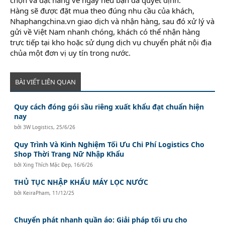
Hàng sẽ được đặt mua theo đúng nhu cầu của khách,
Nhaphangchina.vn giao dịch và nhận hàng, sau đó xử lý và
gửi về Việt Nam nhanh chóng, khách có thể nhận hàng
trực tiếp tại kho hoặc sử dụng dịch vụ chuyển phát nội địa
chủa một đơn vị uy tín trong nước.
BÀI VIẾT LIÊN QUAN
Quy cách đóng gói sầu riêng xuất khẩu đạt chuẩn hiện
nay
bởi
3W Logistics
,
25/6/26
Quy Trình Và Kinh Nghiệm Tối Ưu Chi Phí Logistics Cho
Shop Thời Trang Nữ Nhập Khẩu
bởi
Xing Thích Mặc Đẹp
,
16/6/26
THỦ TỤC NHẬP KHẨU MÁY LỌC NƯỚC
bởi
KeiraPham
,
11/12/25
Chuyển phát nhanh quần áo: Giải pháp tối ưu cho