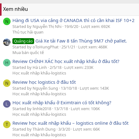
Xem nhiều
Hàng đi USA via cảng ở CANADA thì có cần khai ISF 10+2
N
Started by Nguyễn Thị Nhi
19/6/20
Lượt xem: 692K
Thủ tục hải quan
Giá Xe tải Faw 8 tấn Thùng 9M7 chở pallet.
Quảng cáo
Started by oToHungPhat
25/1/21
Lượt xem: 468K
Mua bán quốc tế
Review CHÍNH XÁC học xuất nhập khẩu ở đâu tốt?
H
Started by Hà Linh
2/5/18
Lượt xem: 233K
Học xuất nhập khẩu-logistics
Review học logistics ở đâu tốt
N
Started by Nguyễn Sung
13/10/18
Lượt xem: 143K
Học xuất nhập khẩu-logistics
Học xuất nhập khẩu ở Eximtrain có tốt không?
L
Started by linhle2018
13/7/18
Lượt xem: 106K
Học xuất nhập khẩu-logistics
Review học xuất nhập khẩu – logistics online ở đâu tốt
T
Started by Thành Dung
3/3/20
Lượt xem: 66K
Học xuất nhập khẩu-logistics