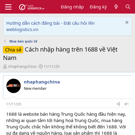
Đăng nhập
Đăng ký
Hướng dẫn cách đăng bài - Đặt câu hỏi lên
weblogistics.vn
Mua bán quốc tế
Cách nhập hàng trên 1688 về Việt
Chia sẻ
Nam
T
N
nhaphangchina
11/11/20
h
g
r
à
nhaphangchina
e
y
a
g
New member
d
ử
s
i
t
11/11/20
#1
a
1688 là website bán hàng Trung Quốc hàng đầu hiện nay,
r
những ai quan tâm tới hàng hoá Trung Quốc, mua hàng
t
e
Trung Quốc chắc hẳn không thể không biết đến 1688. Với
r
sự đa dạng về nguồn hàng, loại sản phẩm thì 1688 là