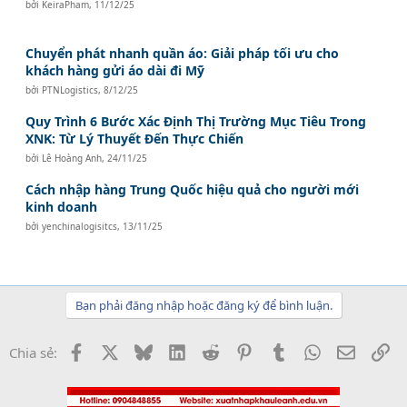
bởi
KeiraPham
,
11/12/25
Chuyển phát nhanh quần áo: Giải pháp tối ưu cho
khách hàng gửi áo dài đi Mỹ
bởi
PTNLogistics
,
8/12/25
Quy Trình 6 Bước Xác Định Thị Trường Mục Tiêu Trong
XNK: Từ Lý Thuyết Đến Thực Chiến
bởi
Lê Hoàng Anh
,
24/11/25
Cách nhập hàng Trung Quốc hiệu quả cho người mới
kinh doanh
bởi
yenchinalogisitcs
,
13/11/25
Bạn phải đăng nhập hoặc đăng ký để bình luận.
Facebook
X
Bluesky
LinkedIn
Reddit
Pinterest
Tumblr
WhatsApp
Email
Li
Chia sẻ: