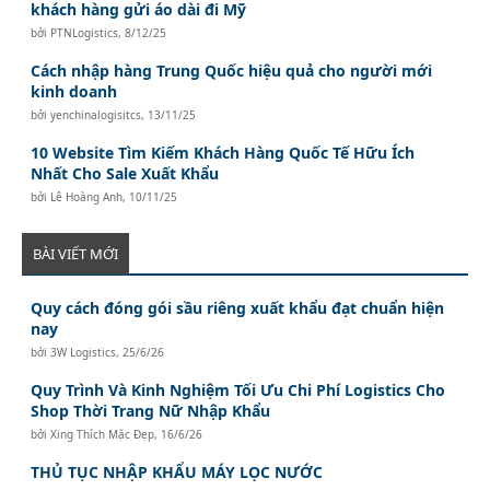
khách hàng gửi áo dài đi Mỹ
bởi
PTNLogistics
,
8/12/25
Cách nhập hàng Trung Quốc hiệu quả cho người mới
kinh doanh
bởi
yenchinalogisitcs
,
13/11/25
10 Website Tìm Kiếm Khách Hàng Quốc Tế Hữu Ích
Nhất Cho Sale Xuất Khẩu
bởi
Lê Hoàng Anh
,
10/11/25
BÀI VIẾT MỚI
Quy cách đóng gói sầu riêng xuất khẩu đạt chuẩn hiện
nay
bởi
3W Logistics
,
25/6/26
Quy Trình Và Kinh Nghiệm Tối Ưu Chi Phí Logistics Cho
Shop Thời Trang Nữ Nhập Khẩu
bởi
Xing Thích Mặc Đẹp
,
16/6/26
THỦ TỤC NHẬP KHẨU MÁY LỌC NƯỚC