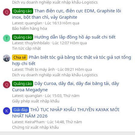
Dịch vụ doanh nghiệp xuất nhập khẩu-Logistics
Than điện cực, điện cực EDM, Graphite lõi
Quảng cáo
Q
inox, bột than chì, vảy Graphite
Latest: quanglan
Lúc 16:13 Hôm qua
Bảo hiểm hàng hóa
Hướng dẫn lắp đồng hồ áp suất chi tiết
Quảng cáo
T
Latest: thuylinhbilalo
Lúc 12:07 Hôm qua
Tin tức cập nhật
Phân biệt tóc giả bằng tóc thật và tóc giả sợi tổng
Chia sẻ
hợp chi tiết
Latest: Thiết bị máy ảnh
Lúc 09:21 Hôm qua
Dịch vụ doanh nghiệp xuất nhập khẩu-Logistics
Dây Curoa, dây đai, dây đai băng tải, dây
Quảng cáo
Q
Curoa Megadyne
Latest: quanglan
Lúc 15:03, Thứ năm
Giấy phép xuất nhập khẩu
THỦ TỤC NHẬP KHẨU THUYỀN KAYAK MỚI
Giải đáp
K
NHẤT NĂM 2026
Latest: KeiraPham
Lúc 14:48, Thứ năm
Chứng từ xuất nhập khẩu