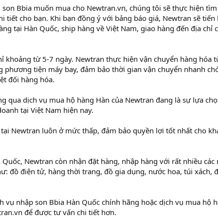
m son Bbia muốn mua cho Newtran.vn, chúng tôi sẽ thực hiện tìm
chi tiết cho bạn. Khi bạn đồng ý với bảng báo giá, Newtran sẽ tiến
àng tại Hàn Quốc, ship hàng về Việt Nam, giao hàng đến địa chỉ 
hỉ khoảng từ 5-7 ngày. Newtran thực hiện vận chuyển hàng hóa t
g phương tiện máy bay, đảm bảo thời gian vận chuyển nhanh ch
yệt đối hàng hóa.
g qua dịch vụ mua hộ hàng Hàn của Newtran đang là sự lựa chọ
doanh tại Việt Nam hiện nay.
tại Newtran luôn ở mức thấp, đảm bảo quyền lợi tốt nhất cho kh
 Quốc, Newtran còn nhận đặt hàng, nhập hàng với rất nhiều các
ư: đồ điện tử, hàng thời trang, đồ gia dụng, nước hoa, túi xách,
h vụ nhập son Bbia Hàn Quốc chính hãng hoặc dịch vụ mua hộ 
ran.vn để được tư vấn chi tiết hơn.