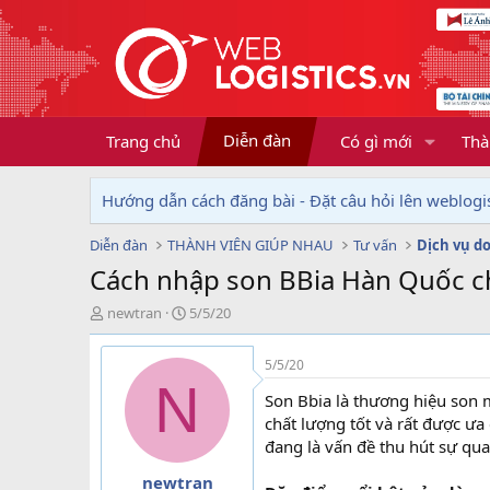
Diễn đàn
Trang chủ
Có gì mới
Thà
Hướng dẫn cách đăng bài - Đặt câu hỏi lên weblogis
Diễn đàn
THÀNH VIÊN GIÚP NHAU
Tư vấn
Cách nhập son BBia Hàn Quốc c
T
N
newtran
5/5/20
h
g
r
à
5/5/20
e
y
N
a
g
Son Bbia là thương hiệu son 
d
ử
chất lượng tốt và rất được ư
s
i
đang là vấn đề thu hút sự qu
t
a
newtran
r