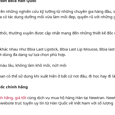
 son Bbia Hàn Quốc
trên những nghiên cứu kỹ lưỡng từ những chuyên gia hàng đầu, 
 có tác dụng dưỡng môi vừa làm môi đẹp, quyến rũ với những
g thỏi, thường xuyên được cập nhật mang đến những thiết kế độc 
ác nhau như Bbia Last Lipstick, Bbia Last Lip Mousse, Bbia last
 dùng đa dạng sự lựa chọn phù hợp.
màu lâu, không làm khô môi, nứt môi
n có thể sử dụng khi xuất hiện ở bất cứ nơi đâu, đi học hay đi l
uốc chính hãng
 hãng, giá tốt
cùng dịch vụ mua hộ hàng Hàn tại Newtran. New
 website trực tuyến uy tín từ Hàn Quốc về Việt Nam với số lượng