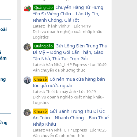
Chuyển Hàng Từ Hưng
Quảng cáo
Yên Đi Viêng Chăn – Lào Uy Tín,
Nhanh Chóng, Giá Tốt
Latest: Thành Vinh01
Lúc 14:19
oài
Dịch vụ doanh nghiệp xuất nhập khẩu-
Logistics
Gửi Lồng Đèn Trung Thu
Quảng cáo
Đi Mỹ – Đóng Gói Cẩn Thận, Giao
á
Làm
Tận Nhà, Thủ Tục Trọn Gói
Latest: Văn Nhã _LHP Express
Lúc 10:49
Vận chuyển đa phương thức
Có nên mua cửa hàng bán
ứng
Chia sẻ
tóc giả nước ngoài
Latest: Thiết bị máy ảnh
Lúc 10:29
Dịch vụ doanh nghiệp xuất nhập khẩu-
Logistics
Gửi Bánh Trung Thu Đi Úc
Chia sẻ
An Toàn – Nhanh Chóng – Bao Thuế
 ứng
Nhập Khẩu
Latest: Văn Nhã _LHP Express
Lúc 10:25
Vận chuyển đa phương thức