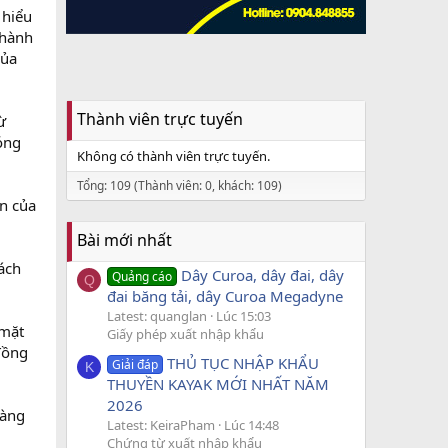
 hiểu
 hành
của
Thành viên trực tuyến
ừ
óng
Không có thành viên trực tuyến.
Tổng: 109 (Thành viên: 0, khách: 109)
n của
Bài mới nhất
ách
Dây Curoa, dây đai, dây
Quảng cáo
Q
đai băng tải, dây Curoa Megadyne
Latest: quanglan
Lúc 15:03
 mặt
Giấy phép xuất nhập khẩu
 đồng
THỦ TỤC NHẬP KHẨU
Giải đáp
K
THUYỀN KAYAK MỚI NHẤT NĂM
2026
hàng
Latest: KeiraPham
Lúc 14:48
Chứng từ xuất nhập khẩu