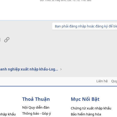
bởi
Thiết bị máy ảnh
,
Lúc 10:10, Thứ sáu
Bạn phải đăng nhập hoặc đăng ký để bì
sApp
Email
Link
Dịch vụ doanh nghiệp xuất nhập khẩu-Logistics
Liên hệ
Quy
Thoả Thuận
Mục Nổi Bật
Nội Quy diễn đàn
Chứng từ xuất nhập khẩu
Thông báo - Góp ý
nhập khẩu
Bảo hiểm hàng hóa