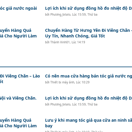
c giả nước ngoài
Lợi ích khi sử dụng đồng hồ đo nhiệt độ
bởi
Phương_bilalo
,
Lúc 15:59, Thứ ba
huyển Hàng Quá
Chuyển Hàng Từ Hưng Yên Đi Viêng Chăn 
Giá Cho Người Làm
Uy Tín, Nhanh Chóng, Giá Tốt
bởi
Thành Vinh01
,
Lúc 14:19
i Viêng Chăn – Lào
Có nên mua cửa hàng bán tóc giả nước ng
ốt
bởi
Thiết bị máy ảnh
,
Lúc 10:29
Nội và Viêng Chăn.
Lợi ích khi sử dụng đồng hồ đo nhiệt độ
bởi
Phương_bilalo
,
Lúc 15:59, Thứ ba
huyển Hàng Quá
Lưu ý khi mang tóc giả qua cửa an ninh s
Giá Cho Người Làm
bay