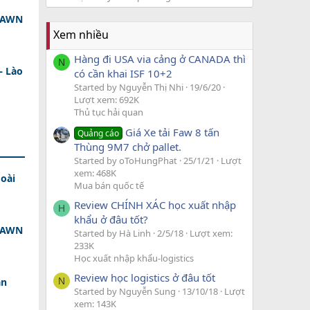
 DAWN
Xem nhiều
Hàng đi USA via cảng ở CANADA thì
N
– Lào
có cần khai ISF 10+2
Started by Nguyễn Thị Nhi
19/6/20
Lượt xem: 692K
Thủ tục hải quan
Giá Xe tải Faw 8 tấn
Quảng cáo
Thùng 9M7 chở pallet.
Started by oToHungPhat
25/1/21
Lượt
xem: 468K
oài
Mua bán quốc tế
Review CHÍNH XÁC học xuất nhập
H
khẩu ở đâu tốt?
 DAWN
Started by Hà Linh
2/5/18
Lượt xem:
233K
Học xuất nhập khẩu-logistics
Review học logistics ở đâu tốt
N
ân
Started by Nguyễn Sung
13/10/18
Lượt
xem: 143K