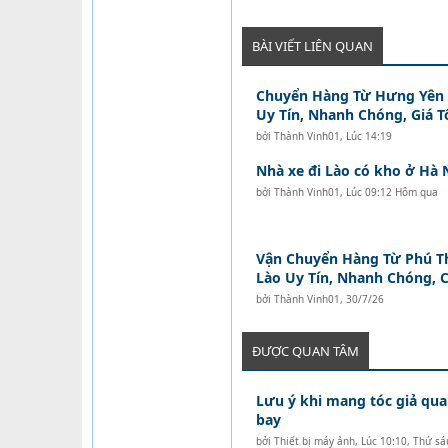
BÀI VIẾT LIÊN QUAN
Chuyển Hàng Từ Hưng Yên Đ
Uy Tín, Nhanh Chóng, Giá T
bởi
Thành Vinh01
,
Lúc 14:19
Nhà xe đi Lào có kho ở Hà 
bởi
Thành Vinh01
,
Lúc 09:12 Hôm qua
Vận Chuyển Hàng Từ Phú Th
Lào Uy Tín, Nhanh Chóng, C
bởi
Thành Vinh01
,
30/7/26
ĐƯỢC QUAN TÂM
Lưu ý khi mang tóc giả qua
bay
bởi
Thiết bị máy ảnh
,
Lúc 10:10, Thứ sá