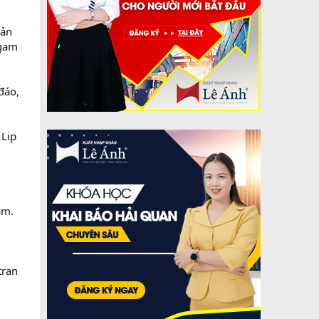
sản
 gam
đáo,
 Lip
àm.
tran