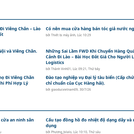
i Viêng Chăn – Lào
Có nên mua cửa hàng bán tóc giả nước ng
ốt
bởi
Thiết bị máy ảnh
,
Lúc 10:29
Nội và Viêng Chăn.
Những Sai Lầm FWD Khi Chuyển Hàng Qu
Cảnh Đi Lào – Bài Học Đắt Giá Cho Người 
Logistics
bởi
Thành Vinh01
,
Lúc 09:21, Thứ bảy
ọ Đi Viêng Chăn
Đào tạo nghiệp vụ Đại lý tàu biển (Cấp ch
hi Phí Hợp Lý
chỉ chuẩn của Cục Hàng hải).
bởi
giaoducvietnam09
,
30/7/26
 cửa an ninh sân
Cấu tạo đồng hồ đo nhiệt độ dạng dây và
dụng
u
bởi
Phương_bilalo
,
Lúc 10:10, Thứ sáu