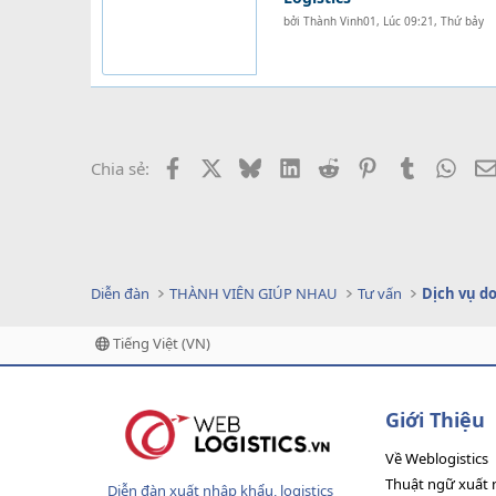
bởi
Thành Vinh01
,
Lúc 09:21, Thứ bảy
Facebook
X
Bluesky
LinkedIn
Reddit
Pinterest
Tumblr
What
Chia sẻ:
Diễn đàn
THÀNH VIÊN GIÚP NHAU
Tư vấn
Tiếng Việt (VN)
Giới Thiệu
Về Weblogistics
Thuật ngữ xuất 
Diễn đàn xuất nhập khẩu, logistics