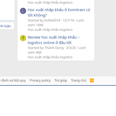
Học xuất nhập khẩu-logistics
Học xuất nhập khẩu ở Eximtrain có
L
tốt không?
Started by linhle2018
13/7/18
Lượt
xem: 106K
nh luận.
Học xuất nhập khẩu-logistics
Review học xuất nhập khẩu –
T
logistics online ở đâu tốt
Started by Thành Dung
3/3/20
Lượt
xem: 66K
Học xuất nhập khẩu-logistics
 định và Nội quy
Privacy policy
Trợ giúp
Trang chủ
R
S
S