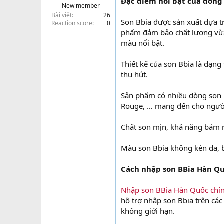
Đặc điểm nổi bật của dòng
New member
t
Bài viết
26
e
Son Bbia được sản xuất dựa 
Reaction score
0
r
phẩm đảm bảo chất lượng vừa
màu nổi bật.
Thiết kế của son Bbia là dạn
thu hút.
Sản phẩm có nhiều dòng son kh
Rouge, … mang đến cho người
Chất son mịn, khả năng bám 
Màu son Bbia không kén da, bạ
Cách nhập son BBia Hàn Q
Nhập son BBia Hàn Quốc chính
hỗ trợ nhập son Bbia trên các
không giới hạn.