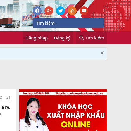
Đăng nhập
Đăng ký
Tìm kiếm
#1
á rẻ,
m