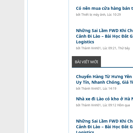
Có nên mua cửa hàng bán tó
bởi
Thiết bị máy ảnh
,
Lúc 10:29
Những Sai Lầm FWD Khi C
Cảnh Đi Lào – Bài Học Đắt 
Logistics
bởi
Thành Vinh01
,
Lúc 09:21, Thứ bảy
BÀI VIẾT MỚI
Chuyển Hàng Từ Hưng Yên Đ
Uy Tín, Nhanh Chóng, Giá T
bởi
Thành Vinh01
,
Lúc 14:19
Nhà xe đi Lào có kho ở Hà 
bởi
Thành Vinh01
,
Lúc 09:12 Hôm qua
Những Sai Lầm FWD Khi C
Cảnh Đi Lào – Bài Học Đắt 
Logistics